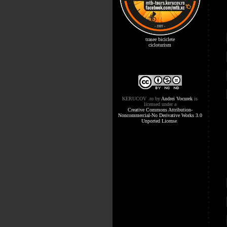
trasee biciclete
cicloturism
KERUCOV .ro
by
Andrei Vocurek
is
licensed under a
Creative Commons Attribution-
Noncommercial-No Derivative Works 3.0
Unported License
.