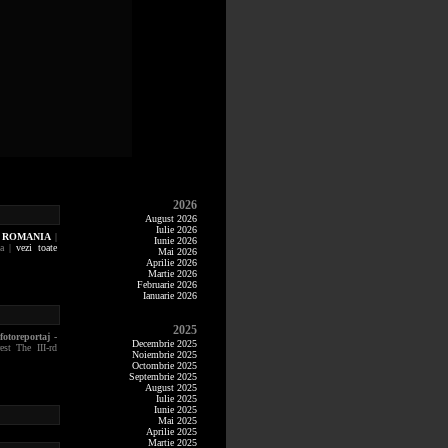
2026
August 2026
Iulie 2026
, ROMANIA
|
Iunie 2026
ia |
vezi toate
Mai 2026
Aprilie 2026
Martie 2026
Februarie 2026
Ianuarie 2026
2025
|
fotoreportaj -
Decembrie 2025
est The III-rd
Noiembrie 2025
Octombrie 2025
Septembrie 2025
August 2025
Iulie 2025
Iunie 2025
Mai 2025
Aprilie 2025
Martie 2025