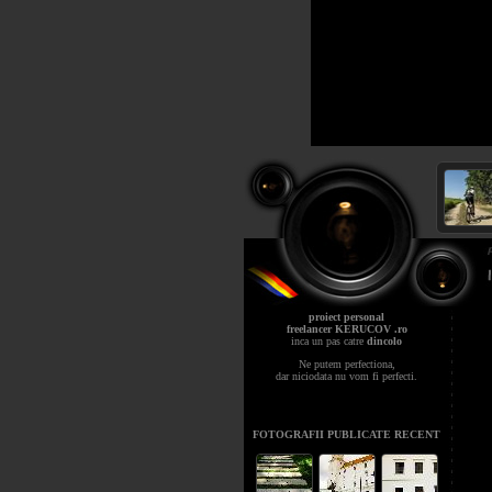
proiect personal
freelancer KERUCOV .ro
inca un pas catre
dincolo
Ne putem perfectiona,
dar niciodata nu vom fi perfecti.
FOTOGRAFII PUBLICATE RECENT