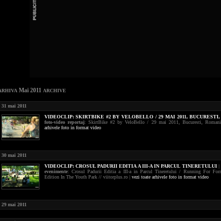
Mai 2011
ARHIVA
ARCHIVE
31 mai 2011
VIDEOCLIP:
SKIRTBIKE #2 BY VELOBELLO / 29 MAI 2011, BUCURESTI
foto-video reportaj
: SkirtBike #2 by VeloBello / 29 mai 2011, Bucuresti, Roman
arhivele foto in format video
30 mai 2011
VIDEOCLIP:
CROSUL PADURII EDITIA A III-A IN PARCUL TINERETULUI
evenimente
: Crosul Padurii Editia a III-a in Parcul Tineretului / Running For Forr
Edition In The Youth Park // viitorplus.ro |
vezi toate arhivele foto in format video
29 mai 2011