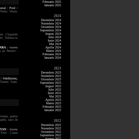
Februarie 2025
Ianuarie 2025
rumul
|
Prod /
Veche. Viteza.
2024
Decembrie 2024
Noiembrie 2024
Octombrie 2024
Septembrie 2024
August 2024
in. Clopotele
Iulie 2024
ete. Trebuia sa
Iunie 2024
Mai 2024
OARA
|
traseu
Aprilie 2024
s pe Tarnave -
Martie 2024
Februarie 2024
Ianuarie 2024
2023
Decembrie 2023
Noiembrie 2023
 / Waldhutten,
Octombrie 2023
 Tunete. Stare.
Septembrie 2023
August 2023
Iulie 2023
Iunie 2023
Mai 2023
Aprilie 2023
Martie 2023
Februarie 2023
Ianuarie 2023
devreme, pentru
jele, sacii de
2022
Decembrie 2022
Noiembrie 2022
RTAN
|
traseu
Octombrie 2022
 Prod - Copsa
Septembrie 2022
August 2022