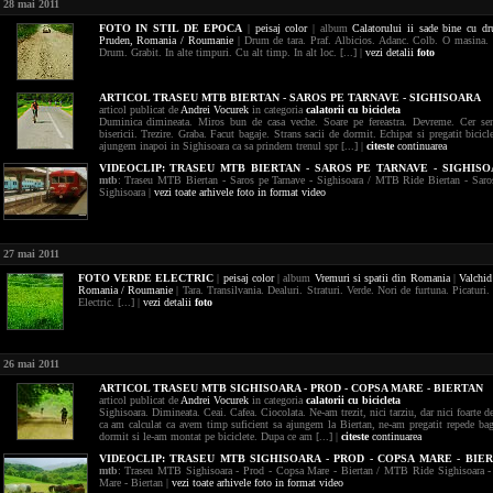
28 mai 2011
FOTO
IN STIL DE EPOCA
|
peisaj
color
| album
Calatorului ii sade bine cu d
Pruden,
Romania / Roumanie
| Drum de tara. Praf. Albicios. Adanc. Colb. O masina. 
Drum. Grabit. In alte timpuri. Cu alt timp. In alt loc. [...] |
vezi detalii
foto
ARTICOL TRASEU MTB BIERTAN - SAROS PE TARNAVE - SIGHISOARA
articol publicat de
Andrei Vocurek
in categoria
calatorii cu bicicleta
Duminica dimineata. Miros bun de casa veche. Soare pe fereastra. Devreme. Cer sen
bisericii. Trezire. Graba. Facut bagaje. Strans sacii de dormit. Echipat si pregatit bicicl
ajungem inapoi in Sighisoara ca sa prindem trenul spr [...] |
citeste
continuarea
VIDEOCLIP:
TRASEU MTB BIERTAN - SAROS PE TARNAVE - SIGHIS
mtb
: Traseu MTB Biertan - Saros pe Tarnave - Sighisoara / MTB Ride Biertan - Saro
Sighisoara |
vezi toate arhivele foto in format video
27 mai 2011
FOTO
VERDE ELECTRIC
|
peisaj
color
| album
Vremuri si spatii din Romania
|
Valchid
Romania / Roumanie
| Tara. Transilvania. Dealuri. Straturi. Verde. Nori de furtuna. Picaturi.
Electric. [...] |
vezi detalii
foto
26 mai 2011
ARTICOL TRASEU MTB SIGHISOARA - PROD - COPSA MARE - BIERTAN
articol publicat de
Andrei Vocurek
in categoria
calatorii cu bicicleta
Sighisoara. Dimineata. Ceai. Cafea. Ciocolata. Ne-am trezit, nici tarziu, dar nici foarte 
ca am calculat ca avem timp suficient sa ajungem la Biertan, ne-am pregatit repede baga
dormit si le-am montat pe biciclete. Dupa ce am [...] |
citeste
continuarea
VIDEOCLIP:
TRASEU MTB SIGHISOARA - PROD - COPSA MARE - BIE
mtb
: Traseu MTB Sighisoara - Prod - Copsa Mare - Biertan / MTB Ride Sighisoara -
Mare - Biertan |
vezi toate arhivele foto in format video