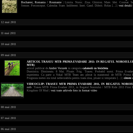
Bucharest,
Romania / Roumanie
| Limita. Noroc. Ziua. Ghinion. Mare. Idei. Cosmar. 
Semne. Preconceput. Calendar. Stare. Indiferent. Inert. Gand. Diferit. Relax [...] |
vezi detalii
12 mai 2011
11 mai 2011
10 mai 2011
09 mai 2011
ARTICOL TRASEU MTB PRIMA EVADARE 2011: IN REGATUL NOROIULU
MTB)
articol publicat de
Andrei Vocurek
in categoria
calatorii cu bicicleta
Duminica. Dimineata. 8 Mai. Ploaie. Frig. Traseu. Probabil noroi. Prima Evada
experienta. Ca parte a Vokal MTB Team am plecat la maratonul de MTB Prima E
Prognoza meteo era total nefavorabila pentru toata ziua, ploaie si temperatu [...] |
citeste
c
VIDEOCLIP:
TRASEU MTB PRIMA EVADARE 2011, IN REGATUL NOROI
mtb
: Traseu MTB Prima Evadare 2011, in Regatul Noroiului / MTB Ride 2011 First E
Kingdom Of Mud |
vezi toate arhivele foto in format video
08 mai 2011
07 mai 2011
06 mai 2011