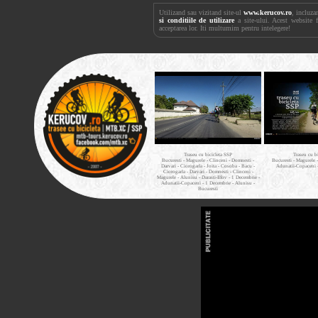
Utilizand sau vizitand site-ul
www.kerucov.ro
, incluza
si conditiile de utilizare
a site-ului. Acest website 
acceptarea lor. Iti multumim pentru intelegere!
Traseu cu bicicleta SSP
Traseu cu b
Bucuresti - Magurele - Clinceni - Domnesti -
Bucuresti - Magurele 
Darvari - Ciorogarla - Joita - Cosoba - Bacu -
Adunatii-Copaceni 
Ciorogarla - Darvari - Domnesti - Clinceni -
Magurele - Alunisu - Darasti-Ilfov - 1 Decembrie -
Adunatii-Copaceni - 1 Decembrie - Alunisu -
Bucuresti