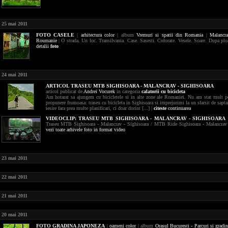
25 mai 2011
FOTO
CASELE
|
arhitectura
color
| album
Vremuri si spatii din Romania
|
Malancr
Roumanie
| O strada. Un loc. Transilvania. Case. Sasesti. Colorate. Vesele. Soare. Dupa ploa
detalii
foto
24 mai 2011
ARTICOL TRASEU MTB SIGHISOARA - MALANCRAV - SIGHISOARA
articol publicat de
Andrei Vocurek
in categoria
calatorii cu bicicleta
Am hotarat sa ajungem cu bicicletele si in alte zone ale Romaniei. Nu am stat mult p
propunere frumoasa: traseu cu bicicleta in Sighisoara si imprejurimi la un sfarsit de sapt
iesire fara prea multe planificari, ci doar dorint [...] |
citeste
continuarea
VIDEOCLIP:
TRASEU MTB SIGHISOARA - MALANCRAV - SIGHISOARA
Traseu MTB Sighisoara - Malancrav - Sighisoara / MTB Ride Sighisoara - Malancrav -
vezi toate arhivele foto in format video
23 mai 2011
22 mai 2011
21 mai 2011
20 mai 2011
FOTO
GRADINA JAPONEZA
|
oameni
color
| album
Orasul Bucuresti - Parcuri si gradin