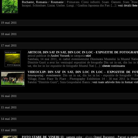
Bucharest,
Romania / Roumanie
| Primavara. Ciresi infloriti. Soare. Oameni. Stare. Bine.
Inceput. Schimbare. Liniar. Umbre. Lungi. / Gradina Japoneza din Parc [...] |
vezi detalii
foto
19 mai 2011
18 mai 2011
17 mai 2011
ARTICOL DIN SAT IN SAT, DIN LOC IN LOC - EXPOZITIE DE FOTOGRAF
articol publicat de
Andrei Vocurek
in categoria
stiri
Sambata, 14 mai 2011, in cadrul evenimentului Dimineata Muzeului la Muzeul Nation
Dimitrie Gusti a avut loc vernisajul expozitiei de fotografie Din sat in sat, din loc in 
sat, din loc in loc expozitie de fotografie Muzeul Nati [...] |
citeste
continuarea
VIDEOCLIP:
DIN SAT IN SAT, DIN LOC IN LOC - EXPOZITIE DE F
fotoreportaj - evenimente
: Din sat in sat, din loc in loc - expozitie de fotografie / F
Village, From Place To Place - Photography Exhibition 14 - 30 mai 2011 la Muzeu
Satului "Dimitrie Gusti", Sura Gospodariei Bancu |
vezi toate arhivele foto in format vid
16 mai 2011
15 mai 2011
14 mai 2011
13 mai 2011
FOTO
STARE DE VINERI 13
|
oameni
color
| album
Orasul Bucuresti - Parcuri si gradin