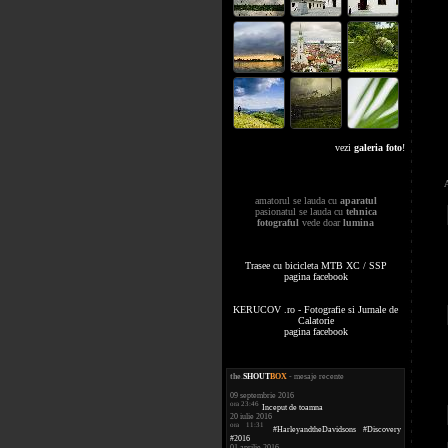
vezi
galeria foto
!
amatorul se lauda cu
aparatul
pasionatul se lauda cu
tehnica
fotograful
vede doar
lumina
Trasee cu bicicleta MTB XC / SSP
pagina facebook
KERUCOV .ro - Fotografie si Jurnale de
Calatorie
pagina facebook
the
.
SHOUT
BOX
- mesaje recente
09 septembrie 2016
ora 23:46
Inceput de toamna
20 iulie 2016
ora 11:31
#HarleyandtheDavidsons #Discovery
#2016
01 aprilie 2016