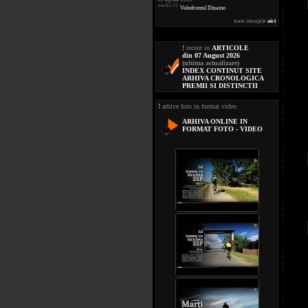
ora 02:15
Velodromul Dinamo
toate mesajele
aici
!
recent in
ARTICOLE
din 07 August 2026
(ultima actualizare)
INDEX CONTINUT SITE
ARHIVA CRONOLOGICA
PREMII SI DISTINCTII
!
arhive foto in format video
ARHIVA ONLINE IN
FORMAT FOTO - VIDEO