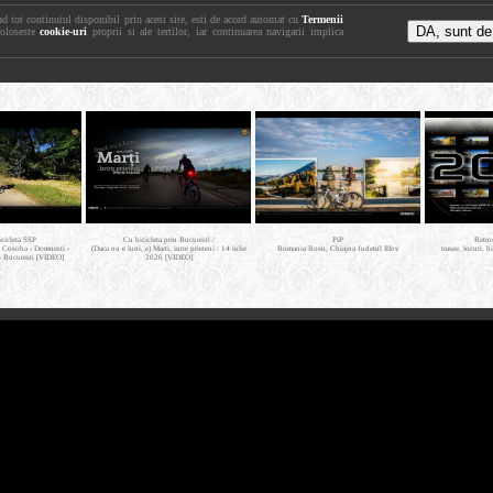
nd tot continutul disponibil prin acest site, esti de acord automat cu
Termenii
foloseste
cookie-uri
proprii si ale tertilor, iar continuarea navigarii implica
icicleta SSP
Cu bicicleta prin Bucuresti /
PiP
Retro
- Cosoba - Domnesti -
(Daca nu e luni, e) Marti, intre prieteni / 14 iulie
Romania Rosu, Chiajna Judetul Ilfov
trasee, locuri, b
- Bucuresti [VIDEO]
2026 [VIDEO]