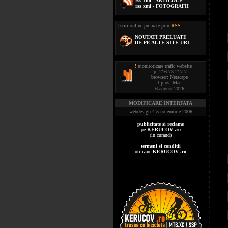
rss xml - ARTICOLE
rss xml - FOTOGRAFII
!
stiri online preluate prin
RSS
NOUTATI PRELUATE
DE PE ALTE SITE-URI
!
monitorizare trafic website
ip: 216.73.217.7
browser: Netscape
tip os: Mac
6 august 2026
MODIFICARE INTERFATA
webdesign 4.5 noiembrie 2006
publicitate si reclame
pe
KERUCOV .ro
(in curand)
termeni si conditii
utilizare
KERUCOV .ro