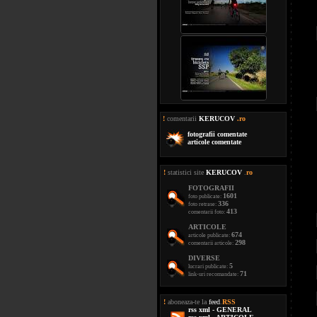
!
comentarii
KERUCOV
.ro
fotografii comentate
articole comentate
!
statistici site
KERUCOV
.
ro
FOTOGRAFII
1601
foto publicate:
336
foto retrase:
413
comentarii foto:
ARTICOLE
674
articole publicate:
298
comentarii articole:
DIVERSE
5
lucrari publicate:
71
link-uri recomandate:
!
aboneaza-te la
feed
.
RSS
rss xml - GENERAL