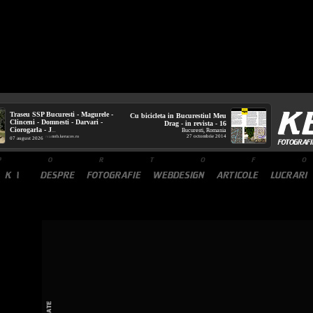
Traseu SSP Bucuresti - Magurele -
Cu bicicleta in Bucurestiul Meu
Clinceni - Domnesti - Darvari -
Drag - in revista - 16
Ciorogarla - J
Bucuresti, Romania
...
27 octombrie 2014
mtb.kerucov.ro
/ via
07 august 2026