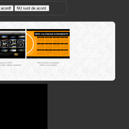
Trasee cu
bicicleta MTB
Cross Country
XC - mtb-
tours.kerucov.ro
spectiva 2025:
Mini-calendar evenimente
iciclete, oameni, destinatii
ciclism, ture si trasee