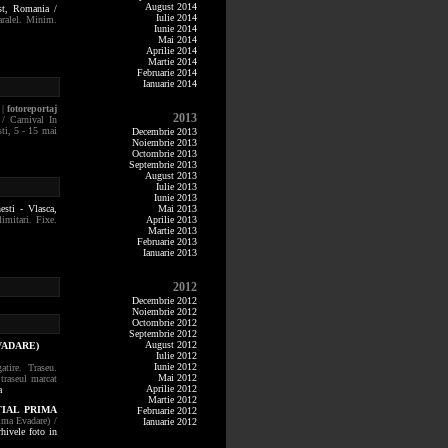
August 2014
st,
Romania /
Iulie 2014
aralel. Minim.
Iunie 2014
Mai 2014
Aprilie 2014
Martie 2014
Februarie 2014
Ianuarie 2014
|
fotoreportaj
2013
 / Carnival In
ti, 5 - 15 mai
Decembrie 2013
Noiembrie 2013
Octombrie 2013
Septembrie 2013
August 2013
Iulie 2013
Iunie 2013
esti - Vlasca,
Mai 2013
imitari. Fixe.
Aprilie 2013
Martie 2013
Februarie 2013
Ianuarie 2013
2012
Decembrie 2012
Noiembrie 2012
Octombrie 2012
Septembrie 2012
August 2012
VADARE)
Iulie 2012
Iunie 2012
tire. Traseu.
Mai 2012
traseul marcat
Aprilie 2012
a
Martie 2012
TIAL PRIMA
Februarie 2012
ima Evadare) /
Ianuarie 2012
rhivele foto in