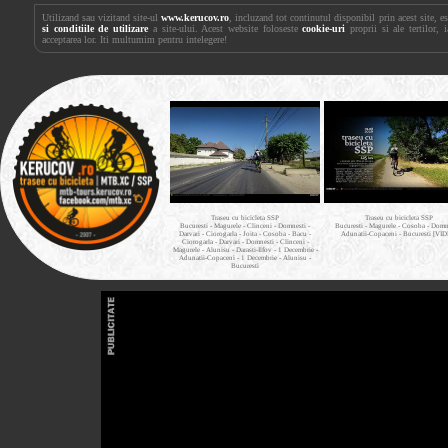
Utilizand sau vizitand site-ul
www.kerucov.ro
, incluzand tot continutul disponibil prin acest site, 
si conditiile de utilizare
a site-ului. Acest website foloseste
cookie-uri
proprii si ale tertilor, 
acceptarea lor. Iti multumim pentru intelegere!
Traseu cu bicicleta SSP
Traseu cu bicicleta SSP
Bucuresti - Magurele - Clinceni - Domnesti -
Bucuresti - Magurele - Cosoba - Domne
Darvari - Ciorogarla - Joita - Cosoba - Bacu -
Adunatii-Copaceni - Bucuresti [VI
Ciorogarla - Darvari - Domnesti - Clinceni -
Magurele - Alunisu - Darasti-Ilfov - 1 Decembrie -
Adunatii-Copaceni - 1 Decembrie - Alunisu -
Bucuresti