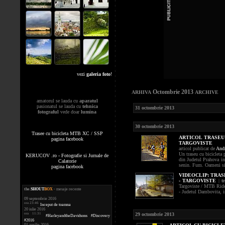
vezi
galeria foto
!
Octombrie 2013
ARHIVA
ARCHIVE
amatorul se lauda cu
aparatul
pasionatul se lauda cu
tehnica
31 octombrie 2013
fotograful
vede doar
lumina
30 octombrie 2013
Trasee cu bicicleta MTB XC / SSP
ARTICOL TRASEU 
pagina facebook
TARGOVISTE
articol publicat de
Andr
Un traseu cu bicicleta 
KERUCOV .ro - Fotografie si Jurnale de
din Judetul Prahova in
Calatorie
senin. Fum. Oameni si l
pagina facebook
VIDEOCLIP:
TRAS
- TARGOVISTE
|
t
Targoviste / MTB Ride 
the
.
SHOUT
BOX
- mesaje recente
- Judetul Dambovita, i
09 septembrie 2016
ora 23:46
Inceput de toamna
20 iulie 2016
29 octombrie 2013
ora 11:31
#HarleyandtheDavidsons #Discovery
#2016
01 aprilie 2016