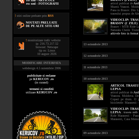
rss xml - ARTICOLE
articol publicat de
Andr
rss xml - FOTOGRAFII
Muntii Vrancei. Moldo
Pana in Brasov. Din L
traseului propus de Ale
!
stiri online preluate prin
RSS
VIDEOCLIP:
TRAS
NOUTATI PRELUATE
BRASOV (2 ZILE)
DE PE ALTE SITE-URI
Brasov / MTB Ride Leps
Naturala Cheile Tisit
arhivele foto in format
!
monitorizare trafic website
ip: 216.73.217.52
13 octombrie 2013
browser: Netscape
tip os: Linux
10 august 2026
12 octombrie 2013
MODIFICARE INTERFATA
11 octombrie 2013
webdesign 4.5 noiembrie 2006
publicitate si reclame
10 octombrie 2013
pe
KERUCOV .ro
(in curand)
ARTICOL TRASEU 
termeni si conditii
LEPSA
utilizare
KERUCOV .ro
articol publicat de
Andr
Vrancea. Moldova. De 
Copaci pe drum. O pr
bicicletele: Marasesti 
VIDEOCLIP:
TRAS
LEPSA
|
traseu mtb
Ride Marasesti - Panc
Marasesti, Casa Memor
09 octombrie 2013