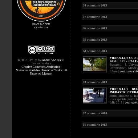
08 octombrie 2013
07 octombrie 2013
trasee biciclete
cicloturism
06 octombrie 2013
05 octombrie 2013
04 octombrie 2013
VIDEOCLIP:
CU BI
KERUCOV .ro
by
Andrei Vocurek
is
KISELEFF - CALE
licensed under a
Bucuresti - 8: Univers
Creative Commons Attribution-
Universitate - Minovic
Noncommercial-No Derivative Works 3.0
Libere |
vezi toate arhi
Unported License
.
03 octombrie 2013
VIDEOCLIP:
BU
INFRASTRUCTURA
pentru biciclete si in
Pista speciala pentru b
Iulie 2013 |
vezi toate 
02 octombrie 2013
01 octombrie 2013