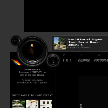
Traseu SSP Bucuresti - Magurele -
Clinceni - Domnesti - Darvari -
Ciorogarla - J
...
mtb.kerucov.ro
/ via
07 august 2026
proiect personal
freelancer KERUCOV .ro
inca un pas catre
dincolo
Ne putem perfectiona,
dar niciodata nu vom fi perfecti.
FOTOGRAFII PUBLICATE RECENT