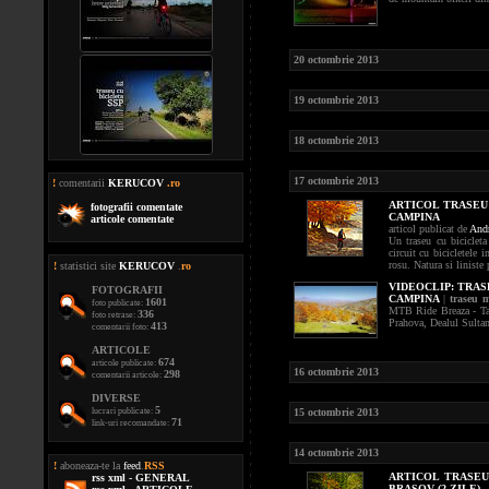
20 octombrie 2013
19 octombrie 2013
18 octombrie 2013
17 octombrie 2013
!
comentarii
KERUCOV
.ro
ARTICOL TRASEU 
fotografii comentate
CAMPINA
articole comentate
articol publicat de
Andr
Un traseu cu bicicleta
circuit cu bicicletele 
rosu. Natura si liniste 
!
statistici site
KERUCOV
.
ro
VIDEOCLIP:
TRASE
FOTOGRAFII
CAMPINA
|
traseu 
1601
foto publicate:
MTB Ride Breaza - Tal
336
foto retrase:
Prahova, Dealul Sultan
413
comentarii foto:
ARTICOLE
674
articole publicate:
16 octombrie 2013
298
comentarii articole:
DIVERSE
5
lucrari publicate:
15 octombrie 2013
71
link-uri recomandate:
14 octombrie 2013
!
aboneaza-te la
feed
.
RSS
ARTICOL TRASEU
rss xml - GENERAL
BRASOV (2 ZILE)