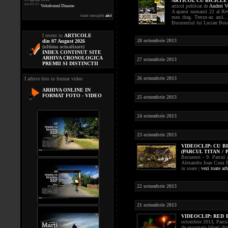
ARTICOL CU BICICLET
ora 02:15
articol publicat de
Andrei V
Velodromul Dinamo
A aparut numarul 22 al Rev
toate mesajele
aici
meu drag. Trecut-au anii..
Bucurestiul lui Lucian Boia
!
recent in
ARTICOLE
28 octombrie 2013
din 07 August 2026
(ultima actualizare)
INDEX CONTINUT SITE
ARHIVA CRONOLOGICA
27 octombrie 2013
PREMII SI DISTINCTII
26 octombrie 2013
!
arhive foto in format video
ARHIVA ONLINE IN
FORMAT FOTO - VIDEO
25 octombrie 2013
24 octombrie 2013
23 octombrie 2013
VIDEOCLIP:
CU B
(PARCUL TITAN / 
Bucuresti - 9: Parcul
Alexandru Ioan Cuza Pa
in soare |
vezi toate ar
22 octombrie 2013
21 octombrie 2013
VIDEOCLIP:
RED 
octombrie 2013, Parcu
de mountain bikeri din t