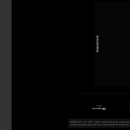
citeste
mai multe
aici
KERUCOV .ro © 1997 - 2026 || Andrei Vocurek - proiect person
acestor materiale sunt rezervate si sunt detinute de autorii l