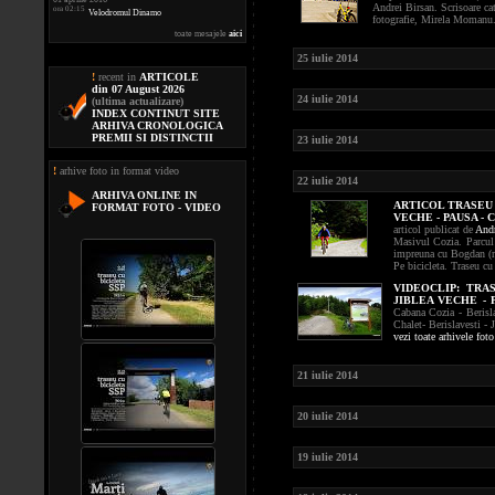
Andrei Birsan. Scrisoare ca
ora 02:15
Velodromul Dinamo
fotografie, Mirela Momanu. 
toate mesajele
aici
25 iulie 2014
!
recent in
ARTICOLE
din 07 August 2026
24 iulie 2014
(ultima actualizare)
INDEX CONTINUT SITE
ARHIVA CRONOLOGICA
PREMII SI DISTINCTII
23 iulie 2014
!
arhive foto in format video
22 iulie 2014
ARHIVA ONLINE IN
ARTICOL TRASEU 
FORMAT FOTO - VIDEO
VECHE - PAUSA - 
articol publicat de
Andr
Masivul Cozia. Parcul
impreuna cu Bogdan (ro
Pe bicicleta. Traseu cu
VIDEOCLIP:
TRA
JIBLEA VECHE - 
Cabana Cozia - Berisla
Chalet- Berislavesti - 
vezi toate arhivele fot
21 iulie 2014
20 iulie 2014
19 iulie 2014