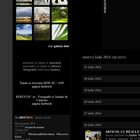
vezi
galeria foto
!
Iulie 2014
ARHIVA
ARCHIVE
amatorul se lauda cu
aparatul
pasionatul se lauda cu
tehnica
31 iulie 2014
fotograful
vede doar
lumina
30 iulie 2014
Trasee cu bicicleta MTB XC / SSP
pagina facebook
29 iulie 2014
KERUCOV .ro - Fotografie si Jurnale de
Calatorie
28 iulie 2014
pagina facebook
27 iulie 2014
the
.
SHOUT
BOX
- mesaje recente
09 septembrie 2016
26 iulie 2014
ora 23:46
Inceput de toamna
20 iulie 2016
ARTICOL CU BICICLET
ora 11:31
#HarleyandtheDavidsons #Discovery
articol publicat de
Andrei V
#2016
A aparut numarul 30 (7/20
01 aprilie 2016