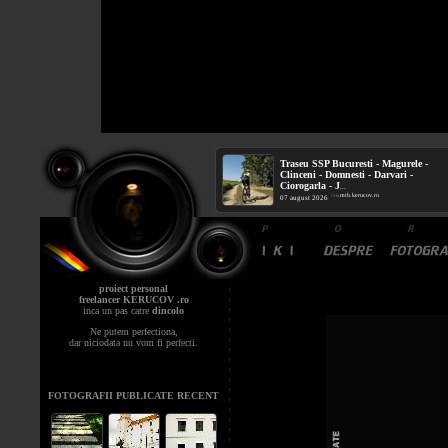
Traseu SSP Bucuresti - Magurele -
Clinceni - Domnesti - Darvari -
Ciorogarla - J
...
mtb.kerucov.ro
/ via
07 august 2026
proiect personal
freelancer KERUCOV .ro
inca un pas catre
dincolo
Ne putem perfectiona,
dar niciodata nu vom fi perfecti.
FOTOGRAFII PUBLICATE RECENT