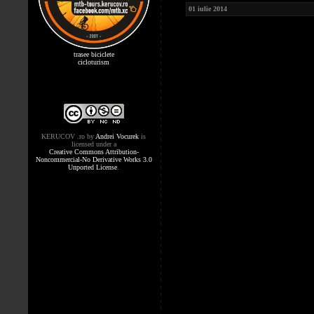
01 iulie 2014
trasee biciclete
cicloturism
KERUCOV .ro
by
Andrei Vocurek
is
licensed under a
Creative Commons Attribution-
Noncommercial-No Derivative Works 3.0
Unported License
.