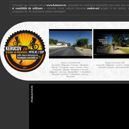
Utilizand sau vizitand site-ul
www.kerucov.ro
, incluzand tot continutul disponibil prin acest site, 
si conditiile de utilizare
a site-ului. Acest website foloseste
cookie-uri
proprii si ale tertilor, 
acceptarea lor. Iti multumim pentru intelegere!
Traseu cu bicicleta SSP
Traseu cu bicicleta SSP
Bucuresti - Magurele - Clinceni - Domnesti -
Bucuresti - Magurele - Cosoba - Domne
Darvari - Ciorogarla - Joita - Cosoba - Bacu -
Adunatii-Copaceni - Bucuresti [VI
Ciorogarla - Darvari - Domnesti - Clinceni -
Magurele - Alunisu - Darasti-Ilfov - 1 Decembrie -
Adunatii-Copaceni - 1 Decembrie - Alunisu -
Bucuresti