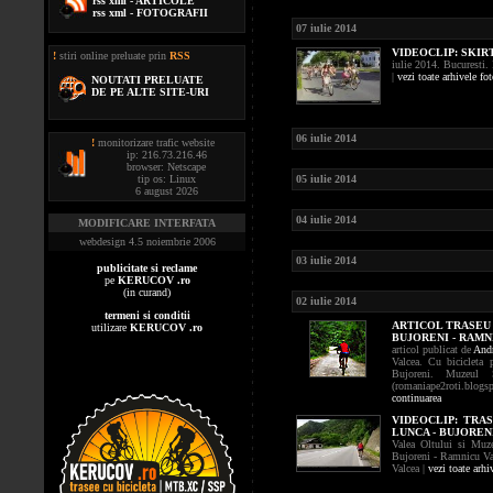
rss xml - ARTICOLE
rss xml - FOTOGRAFII
07 iulie 2014
VIDEOCLIP:
SKIR
!
stiri online preluate prin
RSS
iulie 2014. Bucuresti. 
|
vezi toate arhivele fo
NOUTATI PRELUATE
DE PE ALTE SITE-URI
06 iulie 2014
!
monitorizare trafic website
ip: 216.73.216.46
browser: Netscape
tip os: Linux
05 iulie 2014
6 august 2026
04 iulie 2014
MODIFICARE INTERFATA
webdesign 4.5 noiembrie 2006
03 iulie 2014
publicitate si reclame
pe
KERUCOV .ro
(in curand)
02 iulie 2014
termeni si conditii
ARTICOL TRASEU 
utilizare
KERUCOV .ro
BUJORENI - RAMN
articol publicat de
Andr
Valcea. Cu bicicleta 
Bujoreni. Muzeul
(romaniape2roti.blog
continuarea
VIDEOCLIP:
TRAS
LUNCA - BUJOREN
Valea Oltului si Muze
Bujoreni - Ramnicu Val
Valcea |
vezi toate arhi