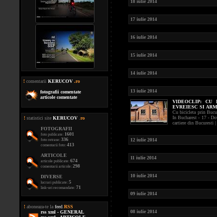
18 iulie 2014
17 iulie 2014
16 iulie 2014
15 iulie 2014
14 iulie 2014
!
comentarii
KERUCOV
.ro
13 iulie 2014
fotografii comentate
articole comentate
VIDEOCLIP:
CU 
EVREIESC SI AR
Cu bicicleta prin Bucu
In Bucharest - 17 - D
!
statistici site
KERUCOV
.
ro
cartiere din Bucuresti 
FOTOGRAFII
1601
foto publicate:
336
12 iulie 2014
foto retrase:
413
comentarii foto:
ARTICOLE
11 iulie 2014
674
articole publicate:
298
comentarii articole:
10 iulie 2014
DIVERSE
5
lucrari publicate:
71
link-uri recomandate:
09 iulie 2014
!
aboneaza-te la
feed
.
RSS
08 iulie 2014
rss xml - GENERAL