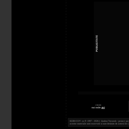
citeste
mai multe
aici
KERUCOV .ro © 1997 - 2026 || Andrei Vocurek - proiect person
acestor materiale sunt rezervate si sunt detinute de autorii l