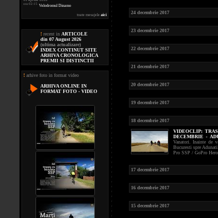
ora 02:15
Velodromul Dinamo
24 decembrie 2017
toate mesajele
aici
23 decembrie 2017
!
recent in
ARTICOLE
din 07 August 2026
(ultima actualizare)
22 decembrie 2017
INDEX CONTINUT SITE
ARHIVA CRONOLOGICA
PREMII SI DISTINCTII
21 decembrie 2017
!
arhive foto in format video
20 decembrie 2017
ARHIVA ONLINE IN
FORMAT FOTO - VIDEO
19 decembrie 2017
18 decembrie 2017
VIDEOCLIP:
TRAS
DECEMBRIE - ADU
Vanatori. Inainte de v
Bucuresti spre Adunati
Pro SSP / GoPro Hero
17 decembrie 2017
16 decembrie 2017
15 decembrie 2017