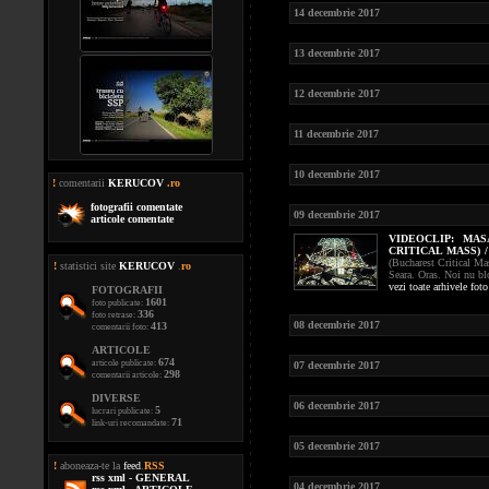
14 decembrie 2017
13 decembrie 2017
12 decembrie 2017
11 decembrie 2017
10 decembrie 2017
!
comentarii
KERUCOV
.ro
fotografii comentate
09 decembrie 2017
articole comentate
VIDEOCLIP:
MAS
CRITICAL MASS) 
(Bucharest Critical Ma
!
statistici site
KERUCOV
.
ro
Seara. Oras. Noi nu bl
vezi toate arhivele fot
FOTOGRAFII
1601
foto publicate:
336
foto retrase:
08 decembrie 2017
413
comentarii foto:
ARTICOLE
674
articole publicate:
07 decembrie 2017
298
comentarii articole:
DIVERSE
06 decembrie 2017
5
lucrari publicate:
71
link-uri recomandate:
05 decembrie 2017
!
aboneaza-te la
feed
.
RSS
rss xml - GENERAL
04 decembrie 2017