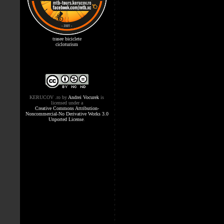
trasee biciclete
cicloturism
KERUCOV .ro
by
Andrei Vocurek
is
licensed under a
Creative Commons Attribution-
Noncommercial-No Derivative Works 3.0
Unported License
.