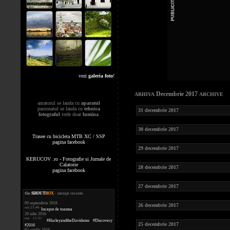
vezi
galeria foto
!
Decembrie 2017
ARHIVA
ARCHIVE
amatorul se lauda cu
aparatul
pasionatul se lauda cu
tehnica
31 decembrie 2017
fotograful
vede doar
lumina
30 decembrie 2017
Trasee cu bicicleta MTB XC / SSP
pagina facebook
29 decembrie 2017
KERUCOV .ro - Fotografie si Jurnale de
Calatorie
28 decembrie 2017
pagina facebook
27 decembrie 2017
the
.
SHOUT
BOX
- mesaje recente
09 septembrie 2016
26 decembrie 2017
ora 23:46
Inceput de toamna
20 iulie 2016
ora 11:31
#HarleyandtheDavidsons #Discovery
25 decembrie 2017
#2016
01 aprilie 2016