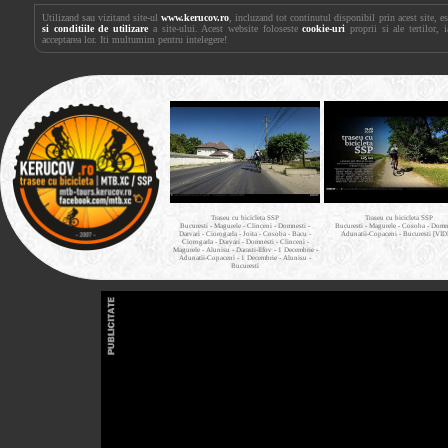
Utilizand sau vizitand site-ul
www.kerucov.ro
, incluzand tot continutul disponibil prin acest site, 
si conditiile de utilizare
a site-ului. Acest website foloseste
cookie-uri
proprii si ale tertilor, 
acceptarea lor. Iti multumim pentru intelegere!
Traseu cu bicicleta SSP
Traseu cu bicicleta SSP
Bucuresti - Magurele - Clinceni - Domnesti -
Bucuresti - Magurele - Cosoba - Domne
Darvari - Ciorogarla - Joita - Cosoba - Bacu -
Adunatii-Copaceni - Bucuresti [VI
Ciorogarla - Darvari - Domnesti - Clinceni -
Magurele - Alunisu - Darasti-Ilfov - 1 Decembrie -
Adunatii-Copaceni - 1 Decembrie - Alunisu -
Bucuresti