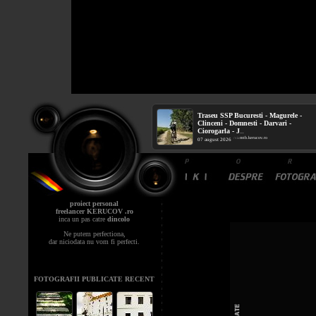
Traseu SSP Bucuresti - Magurele -
Clinceni - Domnesti - Darvari -
Ciorogarla - J
...
mtb.kerucov.ro
/ via
07 august 2026
proiect personal
freelancer KERUCOV .ro
inca un pas catre
dincolo
Ne putem perfectiona,
dar niciodata nu vom fi perfecti.
FOTOGRAFII PUBLICATE RECENT