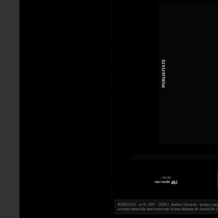
citeste
mai multe
aici
KERUCOV .ro © 1997 - 2026 || Andrei Vocurek - proiect person
acestor materiale sunt rezervate si sunt detinute de autorii l