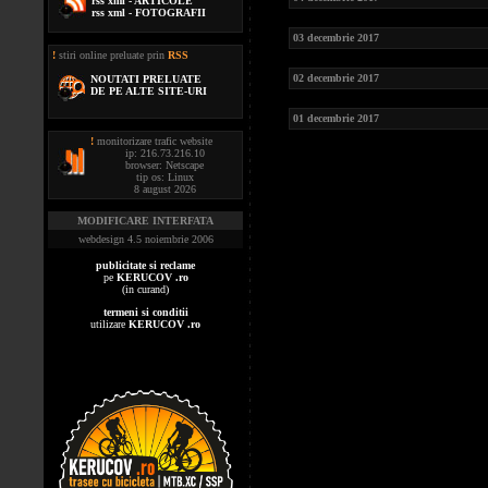
rss xml - ARTICOLE
rss xml - FOTOGRAFII
03 decembrie 2017
!
stiri online preluate prin
RSS
02 decembrie 2017
NOUTATI PRELUATE
DE PE ALTE SITE-URI
01 decembrie 2017
!
monitorizare trafic website
ip: 216.73.216.10
browser: Netscape
tip os: Linux
8 august 2026
MODIFICARE INTERFATA
webdesign 4.5 noiembrie 2006
publicitate si reclame
pe
KERUCOV .ro
(in curand)
termeni si conditii
utilizare
KERUCOV .ro