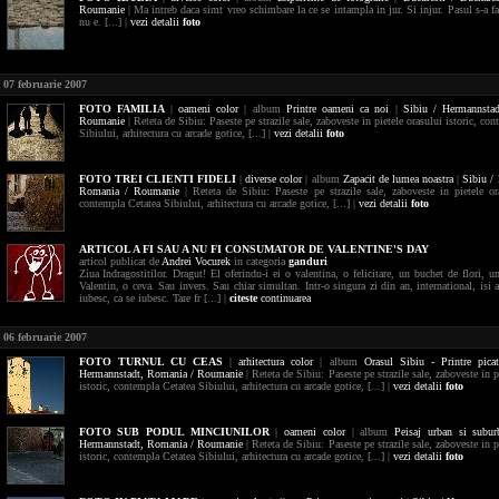
Roumanie
| Ma intreb daca simt vreo schimbare la ce se intampla in jur. Si injur. Pasul s-a fac
nu e. [...] |
vezi detalii
foto
07 februarie 2007
FOTO
FAMILIA
|
oameni
color
| album
Printre oameni ca noi
|
Sibiu / Hermannsta
Roumanie
| Reteta de Sibiu: Paseste pe strazile sale, zaboveste in pietele orasului istoric, co
Sibiului, arhitectura cu arcade gotice, [...] |
vezi detalii
foto
FOTO
TREI CLIENTI FIDELI
|
diverse
color
| album
Zapacit de lumea noastra
|
Sibiu /
Romania / Roumanie
| Reteta de Sibiu: Paseste pe strazile sale, zaboveste in pietele ora
contempla Cetatea Sibiului, arhitectura cu arcade gotice, [...] |
vezi detalii
foto
ARTICOL A FI SAU A NU FI CONSUMATOR DE VALENTINE'S DAY
articol publicat de
Andrei Vocurek
in categoria
ganduri
Ziua Indragostitilor. Dragut! El oferindu-i ei o valentina, o felicitare, un buchet de flori, 
Valentin, o ceva. Sau invers. Sau chiar simultan. Intr-o singura zi din an, international, isi
iubesc, ca se iubesc. Tare fr [...] |
citeste
continuarea
06 februarie 2007
FOTO
TURNUL CU CEAS
|
arhitectura
color
| album
Orasul Sibiu - Printre picat
Hermannstadt,
Romania / Roumanie
| Reteta de Sibiu: Paseste pe strazile sale, zaboveste in p
istoric, contempla Cetatea Sibiului, arhitectura cu arcade gotice, [...] |
vezi detalii
foto
FOTO
SUB PODUL MINCIUNILOR
|
oameni
color
| album
Peisaj urban si subur
Hermannstadt,
Romania / Roumanie
| Reteta de Sibiu: Paseste pe strazile sale, zaboveste in p
istoric, contempla Cetatea Sibiului, arhitectura cu arcade gotice, [...] |
vezi detalii
foto