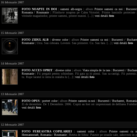
16 februarie 2007
FOTO
NOAPTE IN DOI
|
oameni
alb-negru
| album
Printre oameni ca noi
|
Bucurest
Romania / Roumanie
| Plimba-te noaptea pe Calea Victoriei. Printre luminile proiectate 
vitrinele magazinelor, printre oameni, printre masini. [...] |
vezi detalii
foto
15 februarie 2007
FOTO
ZIDUL ALB
|
diverse
color
| album
Printre oameni ca noi
|
Bucuresti / Buchare
Roumanie
| Urca. Sau coboara. Loveste. Sau primeste. Cu. Sau fara. [...] |
vezi detalii
foto
14 februarie 2007
FOTO
ACCES OPRIT
|
diverse
color
| album
Viata simpla de la tara
|
Bucuresti / Buchar
Roumanie
| Fii pregatit pentru schimbare. Fii gata sa iti pierzi. Sau sa castigi. Fii puternic.
tu. Rupe lacatul si intra in cealalta lu [...] |
vezi detalii
foto
13 februarie 2007
FOTO
OPUS
|
portret
color
| album
Printre oameni ca noi
|
Bucuresti / Bucharest,
Romania
Zi de decembrie. De 1 Decembrie. 2006. Copiii au fost cei impresionati de defilarea Fortelor 
vezi detalii
foto
12 februarie 2007
FOTO
FEREASTRA COPILARIEI
|
oameni
color
| album
Printre oameni ca n
Hermannstadt,
Romania / Roumanie
| Reteta de Sibiu: Paseste pe strazile sale, zaboveste in p