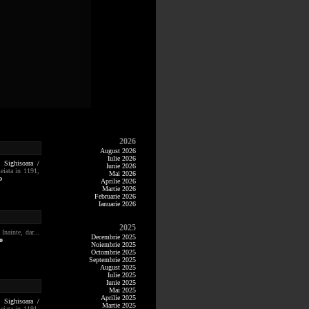
2026
August 2026
Iulie 2026
|
Sighisoara /
Iunie 2026
eiata in 1191,
Mai 2026
o
Aprilie 2026
Martie 2026
Februarie 2026
Ianuarie 2026
2025
 Inainte, dar...
Decembrie 2025
o
Noiembrie 2025
Octombrie 2025
Septembrie 2025
August 2025
Iulie 2025
Iunie 2025
Mai 2025
Aprilie 2025
|
Sighisoara /
Martie 2025
eiata in 1191,