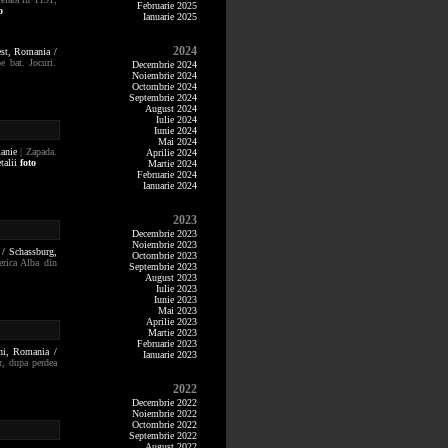
Februarie 2025
o
Ianuarie 2025
2024
est,
Romania /
e bat. Jocuri.
Decembrie 2024
Noiembrie 2024
Octombrie 2024
Septembrie 2024
August 2024
Iulie 2024
Iunie 2024
Mai 2024
anie
| Zapada.
Aprilie 2024
talii
foto
Martie 2024
Februarie 2024
Ianuarie 2024
2023
Decembrie 2023
Noiembrie 2023
 / Schassburg,
Octombrie 2023
erica Alba din
Septembrie 2023
August 2023
Iulie 2023
Iunie 2023
Mai 2023
Aprilie 2023
Martie 2023
Februarie 2023
ni,
Romania /
Ianuarie 2023
ar, dupa perdea
2022
Decembrie 2022
Noiembrie 2022
Octombrie 2022
Septembrie 2022
August 2022