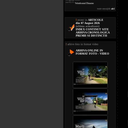
ora 02:15
Velodromul Dinamo
toate mesajele
aici
!
recent in
ARTICOLE
din 07 August 2026
(ultima actualizare)
INDEX CONTINUT SITE
ARHIVA CRONOLOGICA
PREMII SI DISTINCTII
!
arhive foto in format video
ARHIVA ONLINE IN
FORMAT FOTO - VIDEO