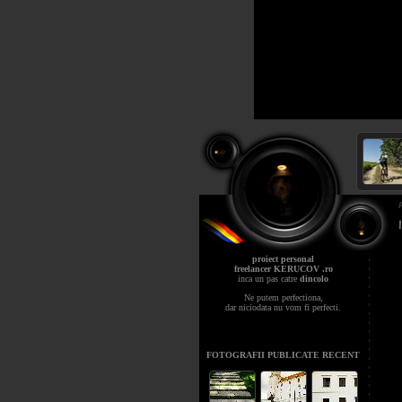
proiect personal
freelancer KERUCOV .ro
inca un pas catre
dincolo
Ne putem perfectiona,
dar niciodata nu vom fi perfecti.
FOTOGRAFII PUBLICATE RECENT