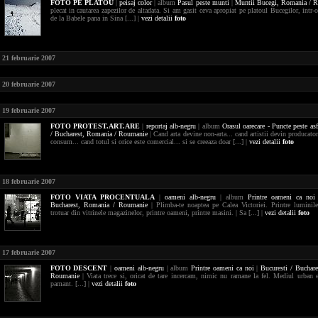
FOTO
PE PLATOU
|
peisaj
color
| album
Pasul peste munti
|
Muntii Bucegi,
Romania / 
plecat in cautarea zapezilor de altadata. Si am gasit ceva apropiat pe platoul Bucegilor, intr-o
de la Babele pana in Sina [...] |
vezi detalii
foto
21 februarie 2007
20 februarie 2007
19 februarie 2007
FOTO
PROTEST.ART.ARE
|
reportaj
alb-negru
| album
Orasul oarecare - Puncte peste asf
/ Bucharest,
Romania / Roumanie
| Cand arta devine non-arta... cand artistii devin producato
consum... cand totul si orice este comercial... si se creeaza doar [...] |
vezi detalii
foto
18 februarie 2007
FOTO
VIATA PROCENTUALA
|
oameni
alb-negru
| album
Printre oameni ca noi
Bucharest,
Romania / Roumanie
| Plimba-te noaptea pe Calea Victoriei. Printre luminile
trotuar din vitrinele magazinelor, printre oameni, printre masini. | Sa [...] |
vezi detalii
foto
17 februarie 2007
FOTO
DESCENT
|
oameni
alb-negru
| album
Printre oameni ca noi
|
Bucuresti / Buchar
Roumanie
| Viata trece si, oricat de tare incercam, nimic nu ramane la fel. Mediul urban 
pamant. [...] |
vezi detalii
foto