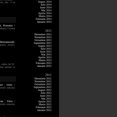
August 2014
ut, dar... e ca
Iulie 2014
Iunie 2014
Mai 2014
Aprilie 2014
Martie 2014
Februarie 2014
Ianuarie 2014
dt,
Romania /
ntempla Cetatea
2013
Decembrie 2013
Noiembrie 2013
Octombrie 2013
 Hermannstadt,
Septembrie 2013
sului istoric,
August 2013
Iulie 2013
Iunie 2013
Mai 2013
Aprilie 2013
Martie 2013
Februarie 2013
un cadou de Sf.
Ianuarie 2013
 aduc aminte ca
2012
Decembrie 2012
Noiembrie 2012
Octombrie 2012
uri
|
Sibiu /
Septembrie 2012
ietele orasului
August 2012
Iulie 2012
Iunie 2012
Mai 2012
ban
|
Sibiu /
Aprilie 2012
ietele orasului
Martie 2012
Februarie 2012
Ianuarie 2012