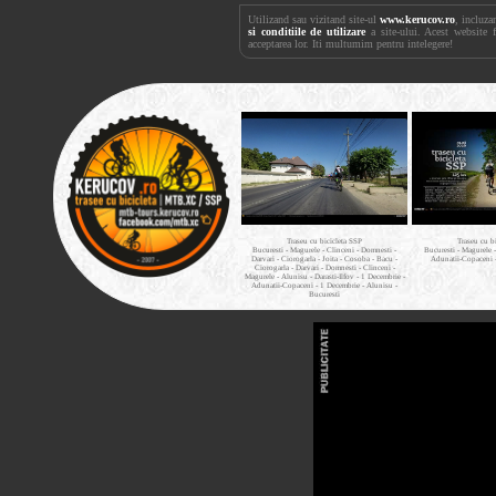
Utilizand sau vizitand site-ul
www.kerucov.ro
, incluza
si conditiile de utilizare
a site-ului. Acest website 
acceptarea lor. Iti multumim pentru intelegere!
Traseu cu bicicleta SSP
Traseu cu b
Bucuresti - Magurele - Clinceni - Domnesti -
Bucuresti - Magurele 
Darvari - Ciorogarla - Joita - Cosoba - Bacu -
Adunatii-Copaceni 
Ciorogarla - Darvari - Domnesti - Clinceni -
Magurele - Alunisu - Darasti-Ilfov - 1 Decembrie -
Adunatii-Copaceni - 1 Decembrie - Alunisu -
Bucuresti