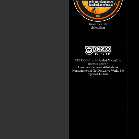
trasee biciclete
cicloturism
KERUCOV .ro
by
Andrei Vocurek
is
licensed under a
Creative Commons Attribution-
Noncommercial-No Derivative Works 3.0
Unported License
.