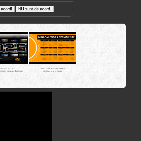
Trasee cu
bicicleta MTB
Cross Country
XC - mtb-
tours.kerucov.ro
spectiva 2025:
Mini-calendar evenimente
iciclete, oameni, destinatii
ciclism, ture si trasee