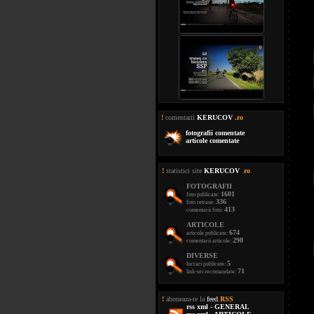
!
comentarii
KERUCOV
.ro
fotografii comentate
articole comentate
!
statistici site
KERUCOV
.
ro
FOTOGRAFII
1601
foto publicate:
336
foto retrase:
413
comentarii foto:
ARTICOLE
674
articole publicate:
298
comentarii articole:
DIVERSE
5
lucrari publicate:
71
link-uri recomandate:
!
aboneaza-te la
feed
.
RSS
rss xml - GENERAL