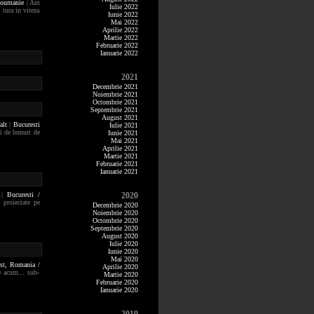
Roumanie
| Am
Iulie 2022
 tura in viteza
Iunie 2022
Mai 2022
Aprilie 2022
Martie 2022
Februarie 2022
Ianuarie 2022
2021
Decembrie 2021
Noiembrie 2021
Octombrie 2021
Septembrie 2021
August 2021
alt
|
Bucuresti
Iulie 2021
ri de bunuri de
Iunie 2021
Mai 2021
Aprilie 2021
Martie 2021
Februarie 2021
Ianuarie 2021
|
Bucuresti /
2020
 proiectate pe
Decembrie 2020
Noiembrie 2020
Octombrie 2020
Septembrie 2020
August 2020
Iulie 2020
Iunie 2020
Mai 2020
est,
Romania /
Aprilie 2020
e acum... sub-
Martie 2020
Februarie 2020
Ianuarie 2020