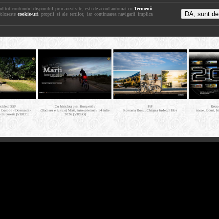
nd tot continutul disponibil prin acest site, esti de acord automat cu
Termenii
foloseste
cookie-uri
proprii si ale tertilor, iar continuarea navigarii implica
icicleta SSP
Cu bicicleta prin Bucuresti /
PiP
Retro
- Cosoba - Domnesti -
(Daca nu e luni, e) Marti, intre prieteni / 14 iulie
Romania Rosu, Chiajna Judetul Ilfov
trasee, locuri, b
- Bucuresti [VIDEO]
2026 [VIDEO]