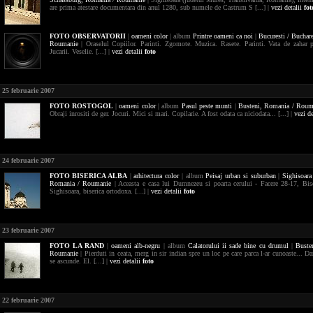
are prima atestare documentara din anul 1280, sub numele de Castrum S [...] |
vezi detalii
fot
FOTO
OBSERVATORII
|
oameni
color
| album
Printre oameni ca noi
|
Bucuresti / Buchar
Roumanie
| Oraselul Copiilor. Parinti. Zgomote. Muzica. Rasete. Parinti. Vata de zahar p
Jucarii. Veselie. [...] |
vezi detalii
foto
25 februarie 2007
FOTO
ROSTOGOL
|
oameni
color
| album
Pasul peste munti
|
Busteni,
Romania / Roum
Obraji inrositi de ger. Jocuri. Mici si mari. Copilarie. A fost odata ca niciodata... [...] |
vezi de
24 februarie 2007
FOTO
BISERICA ALBA
|
arhitectura
color
| album
Peisaj urban si suburban
|
Sighisoara
Romania / Roumanie
| Aceasta e casa lui Dumnezeu si poarta cerului - Facere 28-17, Bis
Sighisoara, biserica ortodoxa. [...] |
vezi detalii
foto
23 februarie 2007
FOTO
LA RAND
|
oameni
alb-negru
| album
Calatorului ii sade bine cu drumul
|
Buste
Roumanie
| Pierduti in ceata, merg in sir indian spre un loc pe care parca l-ar cunoaste... D
se ascunde. El. [...] |
vezi detalii
foto
22 februarie 2007