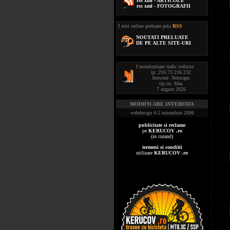
rss xml - ARTICOLE
rss xml - FOTOGRAFII
!
stiri online preluate prin
RSS
NOUTATI PRELUATE
DE PE ALTE SITE-URI
!
monitorizare trafic website
ip: 216.73.216.232
browser: Netscape
tip os: Mac
7 august 2026
MODIFICARE INTERFATA
webdesign 4.5 noiembrie 2006
publicitate si reclame
pe
KERUCOV .ro
(in curand)
termeni si conditii
utilizare
KERUCOV .ro