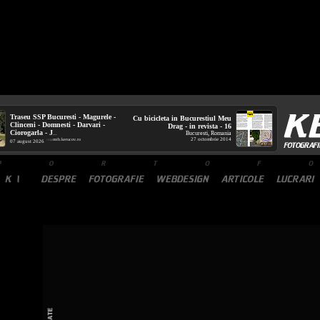
Traseu SSP Bucuresti - Magurele -
Cu bicicleta in Bucurestiul Meu
Clinceni - Domnesti - Darvari -
Drag - in revista - 16
Ciorogarla - J
Bucuresti, Romania
...
27 octombrie 2014
mtb.kerucov.ro
/ via
07 august 2026