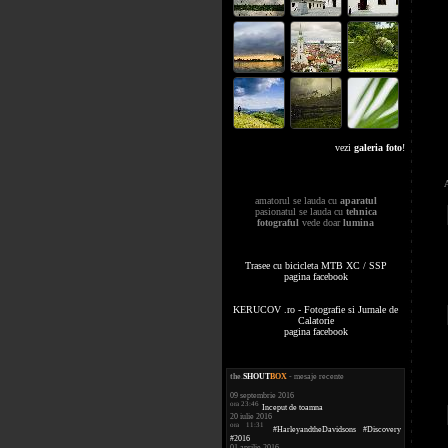
vezi
galeria foto
!
amatorul se lauda cu
aparatul
pasionatul se lauda cu
tehnica
fotograful
vede doar
lumina
Trasee cu bicicleta MTB XC / SSP
pagina facebook
KERUCOV .ro - Fotografie si Jurnale de
Calatorie
pagina facebook
the
.
SHOUT
BOX
- mesaje recente
09 septembrie 2016
ora 23:46
Inceput de toamna
20 iulie 2016
ora 11:31
#HarleyandtheDavidsons #Discovery
#2016
01 aprilie 2016