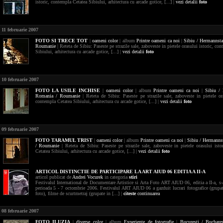
istoric, contempla Cetatea Sibiului, arhitectura cu arcade gotice, [...] |
vezi detalii
foto
11 februarie 2007
FOTO
SI TRECE TOT
|
oameni
color
| album
Printre oameni ca noi
|
Sibiu / Hermannst
Roumanie
| Reteta de Sibiu: Paseste pe strazile sale, zaboveste in pietele orasului istoric, co
Sibiului, arhitectura cu arcade gotice, [...] |
vezi detalii
foto
10 februarie 2007
FOTO
LA USILE INCHISE
|
oameni
color
| album
Printre oameni ca noi
|
Sibiu / 
Romania / Roumanie
| Reteta de Sibiu: Paseste pe strazile sale, zaboveste in pietele ora
contempla Cetatea Sibiului, arhitectura cu arcade gotice, [...] |
vezi detalii
foto
09 februarie 2007
FOTO
TARAMUL TRIST
|
oameni
color
| album
Printre oameni ca noi
|
Sibiu / Hermanns
/ Roumanie
| Reteta de Sibiu: Paseste pe strazile sale, zaboveste in pietele orasului isto
Cetatea Sibiului, arhitectura cu arcade gotice, [...] |
vezi detalii
foto
ARTICOL DISTINCTIE DE PARTICIPARE LA ART AIUD 06 EDITIA A II-A
articol publicat de
Andrei Vocurek
in categoria
stiri
Festivalul International de Documentare Artistice si Arta Foto ART AIUD 06, editia a II-a, s-
perioada 5 - 7 octombrie 2006. Festivalul ART AIUD 06 a gazduit lucrari fotografice (grupat
foto), filme de scurtmetraj (grupate in [...] |
citeste
continuarea
08 februarie 2007
FOTO
ILUZIA
|
diverse
color
| album
Experiente de fotografie
|
Bucuresti / Buchare