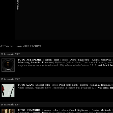
Februarie 2007
ARHIVA
ARCHIVE
28 februarie 2007
FOTO
ASTEPTARE
|
oameni
color
| album
Orasul Sighisoara - Cetatea Medievala
Schassburg,
Romania / Roumanie
| Sighisoara (judetul Mures, Transilvania, Romania), intem
are prima atestare documentara din anul 1280, sub numele de Castrum S [...] |
vezi detalii
fot
27 februarie 2007
FOTO
AVANS
|
abstract
color
| album
Pasul peste munti
|
Busteni,
Romania / Roumanie
|
Viteza vantului. Prognoza meteo. Temperaturi in scadere. Pasi pe zapada. [...] |
vezi detalii
fot
26 februarie 2007
FOTO
URMARIRE
|
oameni
color
| album
Orasul Sighisoara - Cetatea Medievala
Schassburg,
Romania / Roumanie
| Sighisoara (judetul Mures, Transilvania, Romania), intem