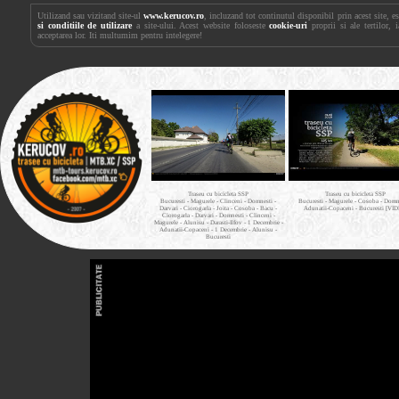
Utilizand sau vizitand site-ul
www.kerucov.ro
, incluzand tot continutul disponibil prin acest site, 
si conditiile de utilizare
a site-ului. Acest website foloseste
cookie-uri
proprii si ale tertilor, 
acceptarea lor. Iti multumim pentru intelegere!
Traseu cu bicicleta SSP
Traseu cu bicicleta SSP
Bucuresti - Magurele - Clinceni - Domnesti -
Bucuresti - Magurele - Cosoba - Domne
Darvari - Ciorogarla - Joita - Cosoba - Bacu -
Adunatii-Copaceni - Bucuresti [VI
Ciorogarla - Darvari - Domnesti - Clinceni -
Magurele - Alunisu - Darasti-Ilfov - 1 Decembrie -
Adunatii-Copaceni - 1 Decembrie - Alunisu -
Bucuresti