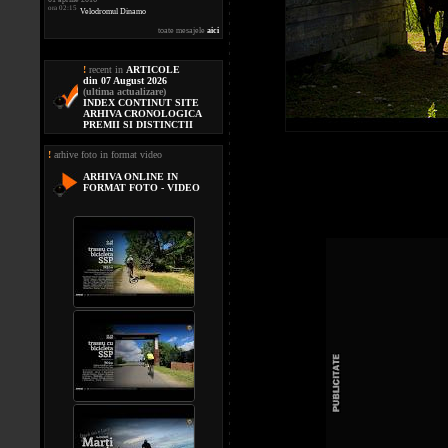
ora 02:15
Velodromul Dinamo
toate mesajele
aici
!
recent in
ARTICOLE
din 07 August 2026
(ultima actualizare)
INDEX CONTINUT SITE
ARHIVA CRONOLOGICA
PREMII SI DISTINCTII
!
arhive foto in format video
ARHIVA ONLINE IN
FORMAT FOTO - VIDEO