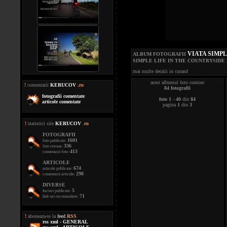
VIATA SIMPL
ALBUM FOTOGRAFII
SIMPLE LIFE IN THE COUNTRYSID
mai multe detalii in curand
acest albumul foto contine
!
comentarii
KERUCOV
.ro
84 fotografii
fotografii comentate
foto 1
-
40
din
84
articole comentate
pagina
1
din
3
!
statistici site
KERUCOV
.
ro
FOTOGRAFII
1601
foto publicate:
336
foto retrase:
413
comentarii foto:
ARTICOLE
674
articole publicate:
298
comentarii articole:
DIVERSE
5
lucrari publicate:
71
link-uri recomandate:
!
aboneaza-te la
feed
.
RSS
rss xml - GENERAL