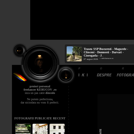
Traseu SSP Bucuresti - Magurele -
Clinceni - Domnesti - Darvari -
Ciorogarla - J
...
mtb.kerucov.ro
/ via
07 august 2026
proiect personal
freelancer KERUCOV .ro
inca un pas catre
dincolo
Ne putem perfectiona,
dar niciodata nu vom fi perfecti.
FOTOGRAFII PUBLICATE RECENT