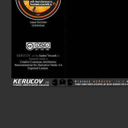
trasee biciclete
cicloturism
KERUCOV .ro
by
Andrei Vocurek
is
licensed under a
Creative Commons Attribution-
Noncommercial-No Derivative Works 3.0
Unported License
.