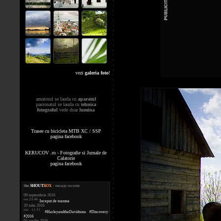
vezi
galeria foto
!
amatorul se lauda cu
aparatul
pasionatul se lauda cu
tehnica
fotograful
vede doar
lumina
Trasee cu bicicleta MTB XC / SSP
pagina facebook
KERUCOV .ro - Fotografie si Jurnale de
Calatorie
pagina facebook
the
.
SHOUT
BOX
- mesaje recente
09 septembrie 2016
ora 23:46
Inceput de toamna
20 iulie 2016
ora 11:31
#HarleyandtheDavidsons #Discovery
#2016
01 aprilie 2016