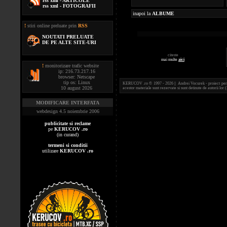
rss xml - ARTICOLE
rss xml - FOTOGRAFII
inapoi la
ALBUME
!
stiri online preluate prin
RSS
NOUTATI PRELUATE
DE PE ALTE SITE-URI
citeste
mai multe
aici
!
monitorizare trafic website
ip: 216.73.217.16
browser: Netscape
tip os: Linux
KERUCOV .ro © 1997 - 2026 || Andrei Vocurek - proiect person
10 august 2026
acestor materiale sunt rezervate si sunt detinute de autorii l
MODIFICARE INTERFATA
webdesign 4.5 noiembrie 2006
publicitate si reclame
pe
KERUCOV .ro
(in curand)
termeni si conditii
utilizare
KERUCOV .ro