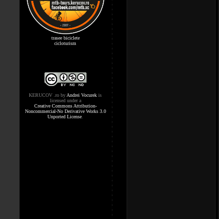
trasee biciclete
cicloturism
KERUCOV .ro
by
Andrei Vocurek
is
licensed under a
Creative Commons Attribution-
Noncommercial-No Derivative Works 3.0
Unported License
.