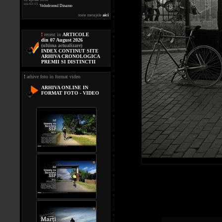
ora 02:15
Velodromul Dinamo
toate mesajele
aici
!
recent in
ARTICOLE
din 07 August 2026
(ultima actualizare)
INDEX CONTINUT SITE
ARHIVA CRONOLOGICA
PREMII SI DISTINCTII
!
arhive foto in format video
ARHIVA ONLINE IN
FORMAT FOTO - VIDEO