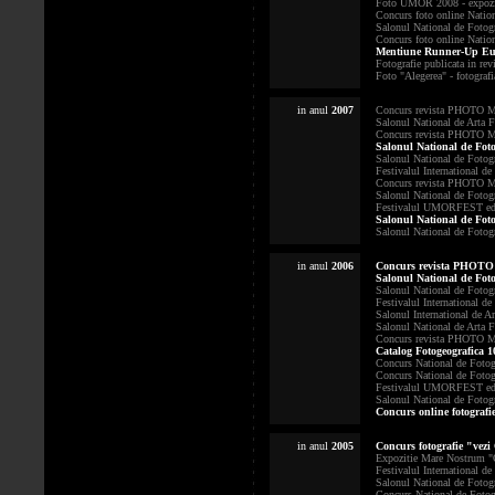
Foto UMOR 2008 - expozitia
Concurs foto online Nation
Salonul National de Fotogra
Concurs foto online Nationa
Mentiune Runner-Up Euro
Fotografie publicata in rev
Foto "Alegerea" - fotografi
in anul
2007
Concurs revista PHOTO Mag
Salonul National de Arta F
Concurs revista PHOTO Mag
Salonul National de Foto
Salonul National de Fotogra
Festivalul International de
Concurs revista PHOTO Maga
Salonul National de Foto
Festivalul UMORFEST editia
Salonul National de Fotog
Salonul National de Fotogra
in anul
2006
Concurs revista PHOTO M
Salonul National de Fotog
Salonul National de Fotogra
Festivalul International de
Salonul International de Ar
Salonul National de Arta Fo
Concurs revista PHOTO Mag
Catalog Fotogeografica 10
Concurs National de Fotogr
Concurs National de Fotog
Festivalul UMORFEST editia
Salonul National de Fotogra
Concurs online fotografi
in anul
2005
Concurs fotografie "vez
Expozitie Mare Nostrum "O
Festivalul International de
Salonul National de Fotogra
Concurs National de Fotogra