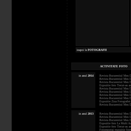
inapoi la
FOTOGRAFII
ACTIVITATE FOTO
in anul
2014
Revista Bucurestiul Meu Dra
Revista Bucurestiul Meu Dra
Revista Bucurestiul Meu Dra
Expozitie foto Trecut-au an
Revista Bucurestiul Meu Dra
Revista Bucurestiul Meu Dra
Revista Bucurestiul Meu Dra
Revista Bucurestiul Meu Dra
Expozitie Ziua Fotografiei 
Revista Bucurestiul Meu Dra
in anul
2013
Revista Bucurestiul Meu Dra
Revista Bucurestiul Meu Dr
Revista Bucurestiul Meu Dra
Expozitie foto La Multi Ani
Expozitie foto Trecut-au an
Fotoreportaj expozitie Str