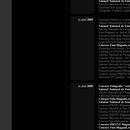
Salonul National de Foto
Salonul National de Fotogra
Expozitie foto grup Orasul.
Fotografia "Undeva, Candv
in anul
2009
Expozitie Orasul.ro, noiemb
Salonul International de A
Salonul National de Fotog
Salonul National de Fotogra
Foto-Magazin.ro, articol f
Expozitie foto grup Orasul.
Expozitie foto grup Orasul.
Expo foto ICR Praga si Ora
Concurs Foto-Magazin.ro,
Expozitie Foto Epson - Pe l
Catalogul FOTOGEOGRAFICA 
Salonul National de Fotog
Concurs Foto Epson - Pe loc
Expozitie foto grup Orasul.
Salonul National de Fotogra
Concurs revista PHOTO Maga
Expozitie foto grup Metropo
Concurs revista PHOTO Maga
Emisiune TV Antena3 - Sapta
in anul
2008
Concurs Fotografie "vezi
Salonul National de Fotog
Salonul National de Fotogra
Festivalul International de
Concurs Foto-Magazin.ro,
Salonul National de Art
Concurs PHOTO Magazine, l
Salonul National de Arta F
Catalog FOTOGEOGRAFICA 2
Concurs PHOTO Magazine, lu
Salonul National de Fotog
Concurs foto Metropotam.ro
Concurs PHOTO Magazine
Concurs Foto-Magazin.ro,