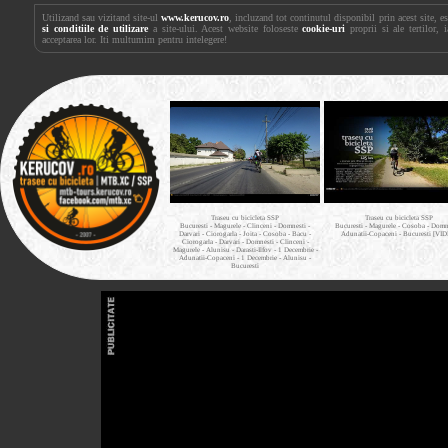
Utilizand sau vizitand site-ul
www.kerucov.ro
, incluzand tot continutul disponibil prin acest site, 
si conditiile de utilizare
a site-ului. Acest website foloseste
cookie-uri
proprii si ale tertilor, 
acceptarea lor. Iti multumim pentru intelegere!
Traseu cu bicicleta SSP
Traseu cu bicicleta SSP
Bucuresti - Magurele - Clinceni - Domnesti -
Bucuresti - Magurele - Cosoba - Domne
Darvari - Ciorogarla - Joita - Cosoba - Bacu -
Adunatii-Copaceni - Bucuresti [VI
Ciorogarla - Darvari - Domnesti - Clinceni -
Magurele - Alunisu - Darasti-Ilfov - 1 Decembrie -
Adunatii-Copaceni - 1 Decembrie - Alunisu -
Bucuresti