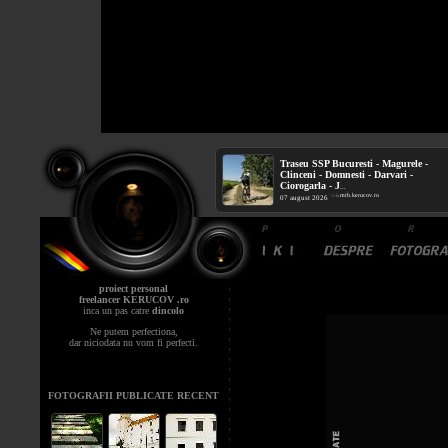
Traseu SSP Bucuresti - Magurele -
Clinceni - Domnesti - Darvari -
Ciorogarla - J
...
mtb.kerucov.ro
/ via
07 august 2026
proiect personal
freelancer KERUCOV .ro
inca un pas catre
dincolo
Ne putem perfectiona,
dar niciodata nu vom fi perfecti.
FOTOGRAFII PUBLICATE RECENT