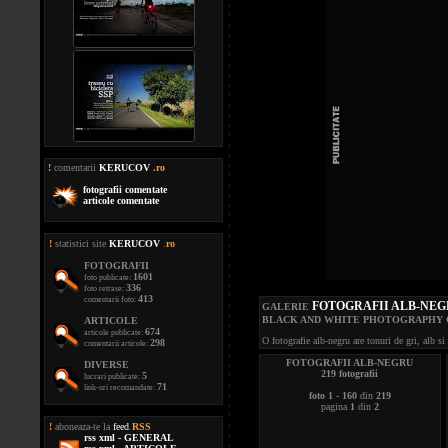
!
comentarii
KERUCOV
.ro
fotografii comentate
articole comentate
!
statistici site
KERUCOV
.
ro
FOTOGRAFII
1601
foto publicate:
336
foto retrase:
413
comentarii foto:
FOTOGRAFII ALB-NEG
GALERIE
BLACK AND WHITE PHOTOGRAPHY
ARTICOLE
674
articole publicate:
O fotografie alb-negru are tonuri de gri, alb si
298
comentarii articole:
FOTOGRAFII ALB-NEGRU
DIVERSE
219 fotografii
5
lucrari publicate:
71
link-uri recomandate:
foto 1
-
160
din
219
pagina
1
din
2
!
aboneaza-te la
feed
.
RSS
rss xml - GENERAL