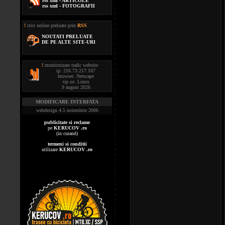
rss xml - ARTICOLE
rss xml - FOTOGRAFII
!
stiri online preluate prin
RSS
NOUTATI PRELUATE
DE PE ALTE SITE-URI
!
monitorizare trafic website
ip: 216.73.217.167
browser: Netscape
tip os: Linux
9 august 2026
MODIFICARE INTERFATA
webdesign 4.5 noiembrie 2006
publicitate si reclame
pe
KERUCOV .ro
(in curand)
termeni si conditii
utilizare
KERUCOV .ro