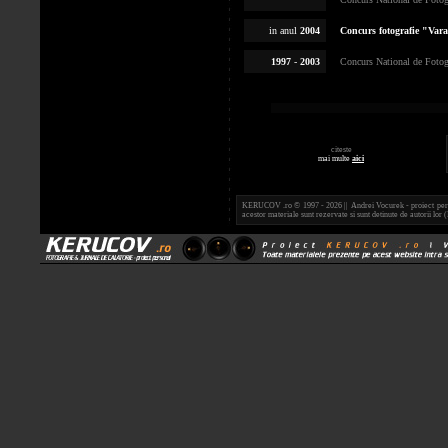
in anul
2004
Concurs fotografie "Vara
1997
-
2003
Concurs National de Fotogr
citeste
mai multe
aici
KERUCOV .ro © 1997 - 2026 || Andrei Vocurek - proiect person
acestor materiale sunt rezervate si sunt detinute de autorii l