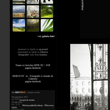
vezi
galeria foto
!
amatorul se lauda cu
aparatul
pasionatul se lauda cu
tehnica
fotograful
vede doar
lumina
Trasee cu bicicleta MTB XC / SSP
pagina facebook
KERUCOV .ro - Fotografie si Jurnale de
Calatorie
pagina facebook
the
.
SHOUT
BOX
- mesaje recente
09 septembrie 2016
ora 23:46
Inceput de toamna
20 iulie 2016
ora 11:31
#HarleyandtheDavidsons #Discovery
#2016
01 aprilie 2016