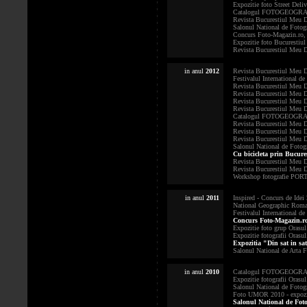
Expozitie foto Street Deliv
Catalogul FOTOGEOGRAFICA 
Revista Bucurestiul Meu Dr
Salonul National de Fotog
Concurs Foto-Magazin.ro, i
Expozitie foto Bucurestiul 
Revista Bucurestiul Meu Dra
in anul
2012
Revista Bucurestiul Meu Dra
Festivalul International d
Revista Bucurestiul Meu Dra
Revista Bucurestiul Meu Dra
Revista Bucurestiul Meu Dra
Revista Bucurestiul Meu Dra
Catalogul FOTOGEOGRAFICA 
Revista Bucurestiul Meu Dra
Revista Bucurestiul Meu Dra
Revista Bucurestiul Meu Dra
Salonul National de Foto
Cu bicicleta prin Bucures
Revista Bucurestiul Meu Dra
Revista Bucurestiul Meu Dra
Workshop fotografie PORTR
in anul
2011
Inspired - Concurs de Idei
National Geographic Roman
Festivalul International d
Concurs Foto-Magazin.ro, 
Expozitie foto grup Orasul.
Expozitie fotografii Orasul
Expozitia "Din sat in sat
Salonul National de Arta F
in anul
2010
Catalogul FOTOGEOGRAFICA 
Expozitie fotografii Orasul
Salonul National de Fotog
Foto UMOR 2010 - expozitia
Salonul National de Fotog