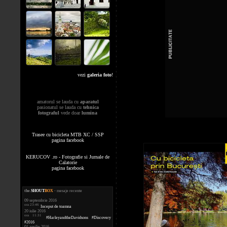
vezi
galeria foto
!
amatorul se lauda cu
aparatul
pasionatul se lauda cu
tehnica
fotograful
vede doar
lumina
Trasee cu bicicleta MTB XC / SSP
pagina facebook
KERUCOV .ro - Fotografie si Jurnale de
Calatorie
pagina facebook
the
.
SHOUT
BOX
- mesaje recente
09 septembrie 2016
ora 23:46
Inceput de toamna
20 iulie 2016
ora 11:31
#HarleyandtheDavidsons #Discovery
#2016
01 aprilie 2016