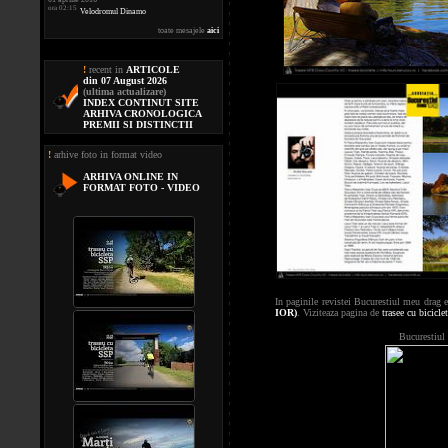
ora 02:15
Velodromul Dinamo
toate mesajele
aici
!
recent in
ARTICOLE
din 07 August 2026
(ultima actualizare)
INDEX CONTINUT SITE
ARHIVA CRONOLOGICA
PREMII SI DISTINCTII
!
arhive foto in format video
ARHIVA ONLINE IN
FORMAT FOTO - VIDEO
In paginile revistei Bucurestiul meu drag e
IOR)
. Viziteaza pagina de
trasee cu bicicle
Bucurestiul