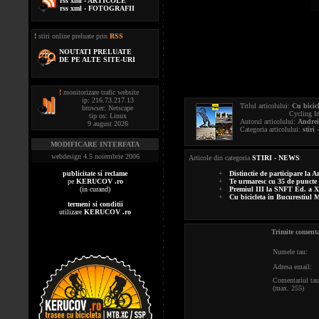
rss xml - ARTICOLE
rss xml - FOTOGRAFII
!
stiri online preluate prin
RSS
NOUTATI PRELUATE
DE PE ALTE SITE-URI
!
monitorizare trafic website
ip: 216.73.217.13
Titlul articolului:
Cu bicicl
browser: Netscape
Cycling In My Dear 
tip os: Linux
Autorul articolului:
Andrei
9 august 2026
Categoria articolului:
stiri
-
MODIFICARE INTERFATA
webdesign 4.5 noiembrie 2006
Articole din categoria
STIRI - NEWS
:
publicitate si reclame
+
Distinctie de participare la A
pe
KERUCOV .ro
+
Te urmaresc cu 35 de punc
(in curand)
+
Premiul III la SNFT Ed. a X-a
+
Cu bicicleta in Bucurestiul M
termeni si conditii
utilizare
KERUCOV .ro
Trimite comenta
Numele tau:
Adresa email:
Comentariul tau
(max. 255)