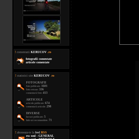
!
comentarii
KERUCOV
.ro
fotografii comentate
articole comentate
!
statistici site
KERUCOV
.
ro
FOTOGRAFII
1601
foto publicate:
336
foto retrase:
413
comentarii foto:
ARTICOLE
674
articole publicate:
298
comentarii articole:
DIVERSE
5
lucrari publicate:
71
link-uri recomandate:
!
aboneaza-te la
feed
.
RSS
rss xml - GENERAL