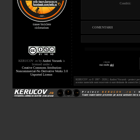
Conditii:
trasee biciclete
COMENTARII
cicloturism
KERUCOV .ro
by
Andrei Vocurek
is
citeste
licensed under a
mai multe
aici
Creative Commons Attribution-
Noncommercial-No Derivative Works 3.0
Unported License
.
KERUCOV .ro © 1997 - 2026 || Andrei Vocurek - proiect person
acestor materiale sunt rezervate si sunt detinute de autorii l