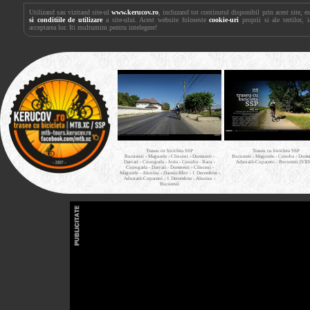
Utilizand sau vizitand site-ul
www.kerucov.ro
, incluzand tot continutul disponibil prin acest site, 
si conditiile de utilizare
a site-ului. Acest website foloseste
cookie-uri
proprii si ale tertilor, 
acceptarea lor. Iti multumim pentru intelegere!
Traseu cu bicicleta SSP
Traseu cu bicicleta SSP
Bucuresti - Magurele - Clinceni - Domnesti -
Bucuresti - Magurele - Cosoba - Domne
Darvari - Ciorogarla - Joita - Cosoba - Bacu -
Adunatii-Copaceni - Bucuresti [VI
Ciorogarla - Darvari - Domnesti - Clinceni -
Magurele - Alunisu - Darasti-Ilfov - 1 Decembrie -
Adunatii-Copaceni - 1 Decembrie - Alunisu -
Bucuresti