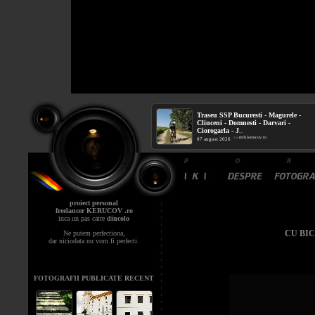
Traseu SSP Bucuresti - Magurele -
Clinceni - Domnesti - Darvari -
Ciorogarla - J
...
mtb.kerucov.ro
/ via
07 august 2026
proiect personal
freelancer KERUCOV .ro
inca un pas catre
dincolo
CU BIC
Ne putem perfectiona,
dar niciodata nu vom fi perfecti.
FOTOGRAFII PUBLICATE RECENT