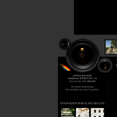
proiect personal
freelancer KERUCOV .ro
inca un pas catre
dincolo
Ne putem perfectiona,
dar niciodata nu vom fi perfecti.
FOTOGRAFII PUBLICATE RECENT