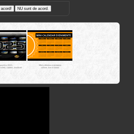
Trasee cu
bicicleta MTB
Cross Country
XC - mtb-
tours.kerucov.ro
spectiva 2025:
Mini-calendar evenimente
iciclete, oameni, destinatii
ciclism, ture si trasee