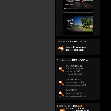
!
comentarii
KERUCOV
.ro
fotografii comentate
articole comentate
!
statistici site
KERUCOV
.
ro
FOTOGRAFII
1601
foto publicate:
336
foto retrase:
413
comentarii foto:
ARTICOLE
674
articole publicate:
298
comentarii articole:
DIVERSE
5
lucrari publicate:
71
link-uri recomandate:
!
aboneaza-te la
feed
.
RSS
rss xml - GENERAL