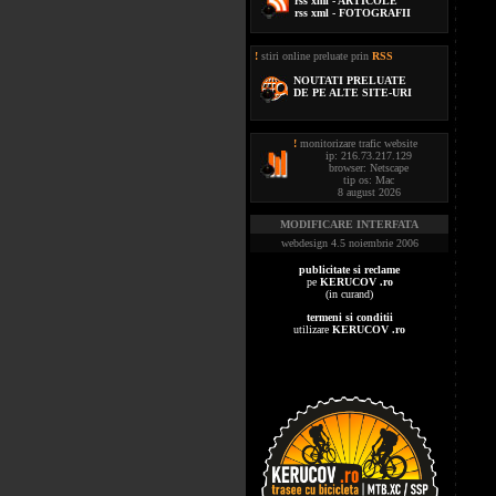
rss xml - ARTICOLE
rss xml - FOTOGRAFII
!
stiri online preluate prin
RSS
NOUTATI PRELUATE
DE PE ALTE SITE-URI
!
monitorizare trafic website
ip: 216.73.217.129
browser: Netscape
tip os: Mac
8 august 2026
MODIFICARE INTERFATA
webdesign 4.5 noiembrie 2006
publicitate si reclame
pe
KERUCOV .ro
(in curand)
termeni si conditii
utilizare
KERUCOV .ro