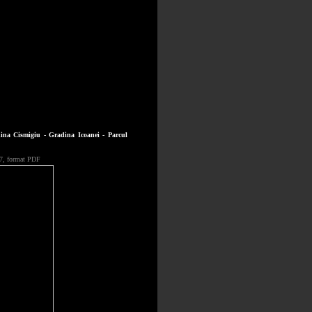
dina Cismigiu - Gradina Icoanei - Parcul
 7, format PDF