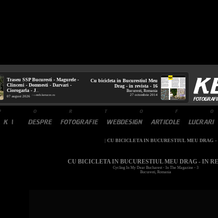
Traseu SSP Bucuresti - Magurele -
Cu bicicleta in Bucurestiul Meu
Clinceni - Domnesti - Darvari -
Drag - in revista - 16
Ciorogarla - J
Bucuresti, Romania
...
27 octombrie 2014
mtb.kerucov.ro
/ via
07 august 2026
|
CU BICICLETA IN BUCURESTIUL MEU DRAG - I
CU BICICLETA IN BUCURESTIUL MEU DRAG - IN REV
Cycling In My Dear Bucharest - In The Magazine - 3
Bucuresti, Romania