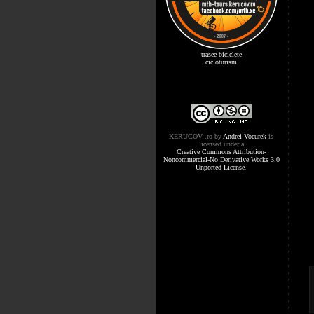
trasee biciclete
cicloturism
KERUCOV .ro
by
Andrei Vocurek
is
licensed under a
Creative Commons Attribution-
Noncommercial-No Derivative Works 3.0
Unported License
.