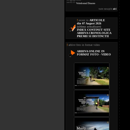
ora 02:15
Velodromul Dinamo
toate mesajele
aici
!
recent in
ARTICOLE
din 07 August 2026
(ultima actualizare)
INDEX CONTINUT SITE
ARHIVA CRONOLOGICA
PREMII SI DISTINCTII
!
arhive foto in format video
ARHIVA ONLINE IN
FORMAT FOTO - VIDEO