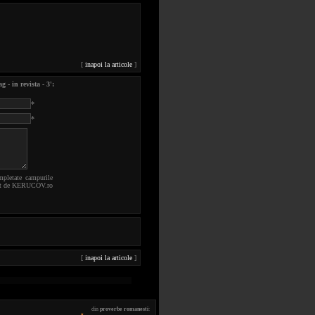
[
inapoi la articole
]
 - in revista - 3':
*
*
mpletate campurile
robat de KERUCOV.ro
[
inapoi la articole
]
din
proverbe romanesti
: