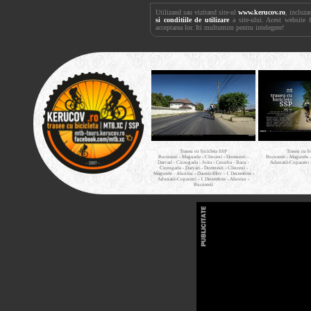
Utilizand sau vizitand site-ul
www.kerucov.ro
, incluza
si conditiile de utilizare
a site-ului. Acest website 
acceptarea lor. Iti multumim pentru intelegere!
Traseu cu bicicleta SSP
Traseu cu b
Bucuresti - Magurele - Clinceni - Domnesti -
Bucuresti - Magurele 
Darvari - Ciorogarla - Joita - Cosoba - Bacu -
Adunatii-Copaceni 
Ciorogarla - Darvari - Domnesti - Clinceni -
Magurele - Alunisu - Darasti-Ilfov - 1 Decembrie -
Adunatii-Copaceni - 1 Decembrie - Alunisu -
Bucuresti