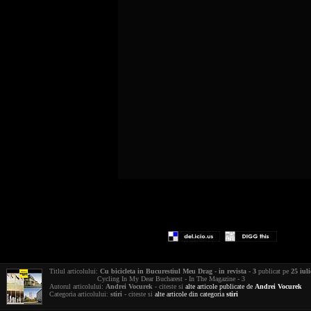
Titlul articolului:
Cu bicicleta in Bucurestiul Meu Drag - in revista - 3
publicat pe
25 iul
Cycling In My Dear Bucharest - In The Magazine - 3
Autorul articolului:
Andrei Vocurek
- citeste si
alte articole publicate de
Andrei Vocurek
Categoria articolului:
stiri
- citeste si
alte articole din categoria
stiri