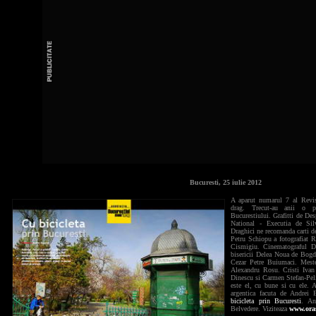
Bucuresti, 25 iulie 2012
A aparut numarul 7 al Revis
drag. Trecut-au anii o p
Bucurestiului. Grafitti de De
National - Executia de Silv
Draghici ne recomanda carti d
Petru Schiopu a fotografiat R
Cismigiu. Cinematograful Da
bisericii Delea Noua de Bogd
Cezar Petre Buiumaci. Meste
Alexandru Rosu. Cristi Ivan 
Dinescu si Carmen Stefan-Peli
este el, cu bune si cu ele. A
argentica facuta de Andrei
bicicleta prin Bucuresti
. An
Belvedere. Viziteaza
www.ora