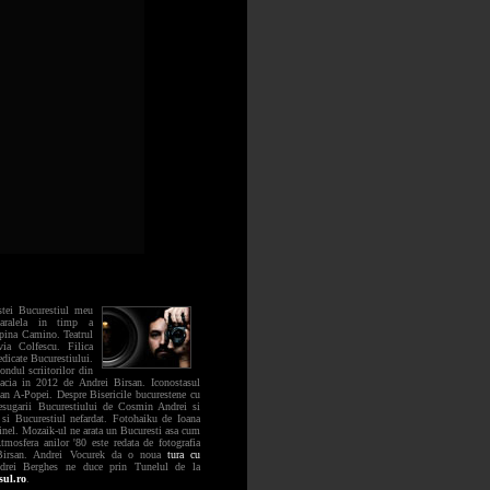
tei Bucurestiul meu
aralela in timp a
spina Camino. Teatrul
ia Colfescu. Filica
edicate Bucurestiului.
ondul scriitorilor din
cia in 2012 de Andrei Birsan. Iconostasul
an A-Popei. Despre Bisericile bucurestene cu
sugarii Bucurestiului de Cosmin Andrei si
si Bucurestiul nefardat. Fotohaiku de Ioana
nel. Mozaik-ul ne arata un Bucuresti asa cum
tmosfera anilor '80 este redata de fotografia
 Birsan. Andrei Vocurek da o noua
tura cu
drei Berghes ne duce prin Tunelul de la
sul.ro
.