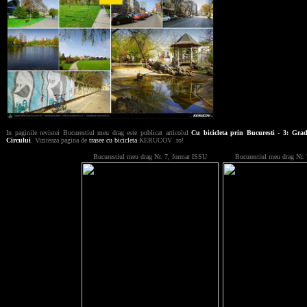
In paginile revistei Bucurestiul meu drag este publicat articolul
Cu bicicleta prin Bucuresti - 3: Gra
Circului
. Viziteaza pagina de
trasee cu bicicleta
KERUCOV .ro!
Bucurestiul meu drag Nr. 7, format ISSU
Bucurestiul meu drag Nr.