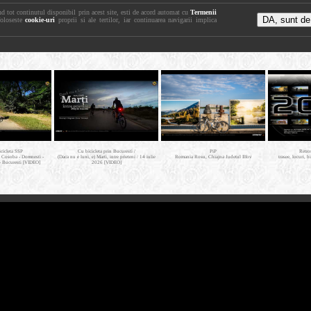
nd tot continutul disponibil prin acest site, esti de acord automat cu
Termenii
foloseste
cookie-uri
proprii si ale tertilor, iar continuarea navigarii implica
icicleta SSP
Cu bicicleta prin Bucuresti /
PiP
Retro
- Cosoba - Domnesti -
(Daca nu e luni, e) Marti, intre prieteni / 14 iulie
Romania Rosu, Chiajna Judetul Ilfov
trasee, locuri, b
- Bucuresti [VIDEO]
2026 [VIDEO]