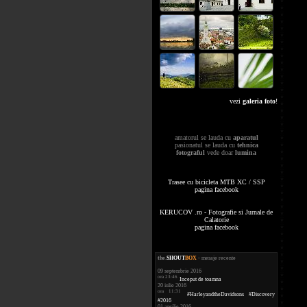
vezi
galeria foto
!
amatorul se lauda cu
aparatul
pasionatul se lauda cu
tehnica
fotograful
vede doar
lumina
Trasee cu bicicleta MTB XC / SSP
pagina facebook
KERUCOV .ro - Fotografie si Jurnale de
Calatorie
pagina facebook
the
.
SHOUT
BOX
- mesaje recente
09 septembrie 2016
ora 23:46
Inceput de toamna
20 iulie 2016
ora 11:31
#HarleyandtheDavidsons #Discovery
#2016
01 aprilie 2016