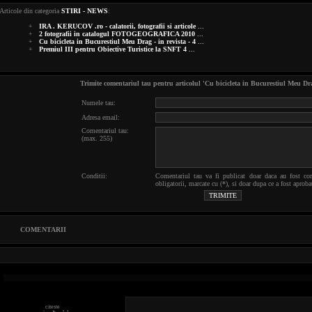
Articole din categoria
STIRI - NEWS
:
+
IRA . KERUCOV .ro - calatorii, fotografii si articole
...
+
2 fotografii in catalogul FOTOGEOGRAFICA 2010
...
+
Cu bicicleta in Bucurestiul Meu Drag - in revista - 4
...
+
Premiul III pentru Obiective Turistice la SNFT 4
...
Trimite comentariul tau pentru articolul 'Cu bicicleta in Bucurestiul Meu Drag
Numele tau:
Adresa email:
Comentariul tau:
(max. 255)
Conditii:
Comentariul tau va fi publicat doar daca au fost co
obligatorii, marcate cu (*), si doar dupa ce a fost ap
COMENTARII
citeste