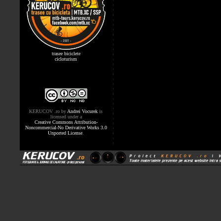
trasee biciclete
cicloturism
KERUCOV .ro
by
Andrei Vocurek
is
licensed under a
Creative Commons Attribution-
Noncommercial-No Derivative Works 3.0
Unported License
.