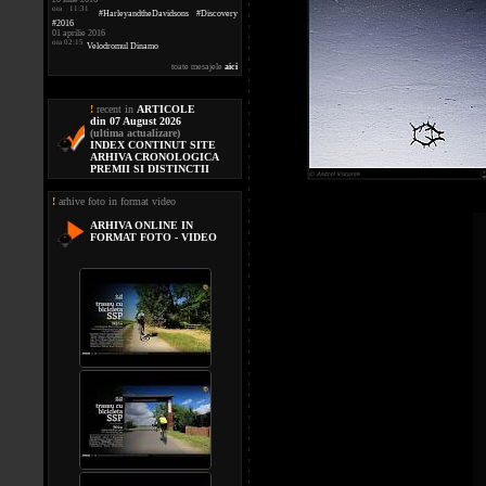
ora 11:31
#HarleyandtheDavidsons #Discovery
#2016
01 aprilie 2016
ora 02:15
Velodromul Dinamo
toate mesajele
aici
!
recent in
ARTICOLE
din 07 August 2026
(ultima actualizare)
INDEX CONTINUT SITE
ARHIVA CRONOLOGICA
PREMII SI DISTINCTII
!
arhive foto in format video
ARHIVA ONLINE IN
FORMAT FOTO - VIDEO