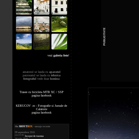
vezi
galeria foto
!
amatorul se lauda cu
aparatul
pasionatul se lauda cu
tehnica
fotograful
vede doar
lumina
Trasee cu bicicleta MTB XC / SSP
pagina facebook
KERUCOV .ro - Fotografie si Jurnale de
Calatorie
pagina facebook
the
.
SHOUT
BOX
- mesaje recente
09 septembrie 2016
ora 23:46
Inceput de toamna
20 iulie 2016