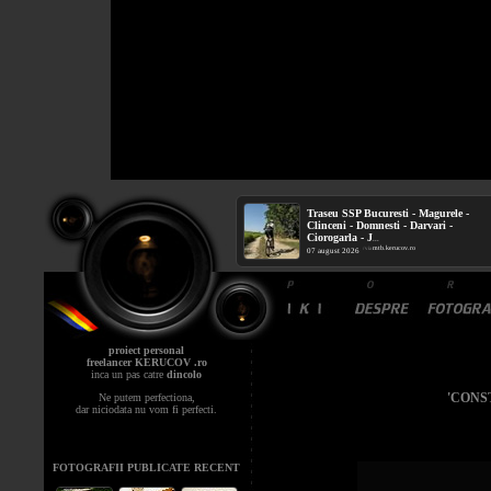
Traseu SSP Bucuresti - Magurele -
Clinceni - Domnesti - Darvari -
Ciorogarla - J
...
mtb.kerucov.ro
/ via
07 august 2026
proiect personal
freelancer KERUCOV .ro
inca un pas catre
dincolo
'CONS
Ne putem perfectiona,
dar niciodata nu vom fi perfecti.
FOTOGRAFII PUBLICATE RECENT