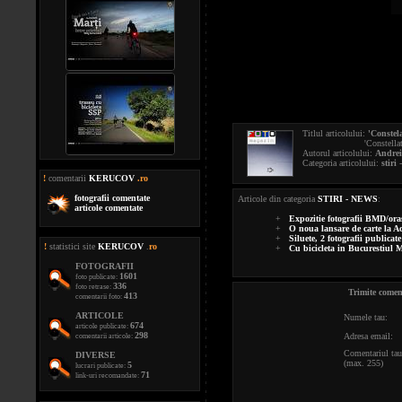
Titlul articolului:
'Constela
'Constellation', Pho
Autorul articolului:
Andrei
Categoria articolului:
stiri
-
!
comentarii
KERUCOV
.ro
fotografii comentate
Articole din categoria
STIRI - NEWS
:
articole comentate
+
Expozitie fotografii BMD/ora
+
O noua lansare de carte la
+
Siluete, 2 fotografii public
!
statistici site
KERUCOV
.
ro
+
Cu bicicleta in Bucurestiul M
FOTOGRAFII
1601
foto publicate:
336
foto retrase:
Trimite coment
413
comentarii foto:
ARTICOLE
Numele tau:
674
articole publicate:
298
Adresa email:
comentarii articole:
Comentariul tau
DIVERSE
(max. 255)
5
lucrari publicate:
71
link-uri recomandate: