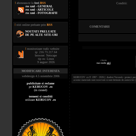
!
aboneaza-te la
feed
.
RSS
Conditii:
rss xml - GENERAL
rss xml - ARTICOLE
rss xml - FOTOGRAFII
!
stiri online preluate prin
RSS
COMENTARII
NOUTATI PRELUATE
DE PE ALTE SITE-URI
!
monitorizare trafic website
ip: 216.73.217.64
browser: Netscape
tip os: Linux
citeste
9 august 2026
mai multe
aici
MODIFICARE INTERFATA
webdesign 4.5 noiembrie 2006
KERUCOV .ro © 1997 - 2026 || Andrei Vocurek - proiect person
acestor materiale sunt rezervate si sunt detinute de autorii l
publicitate si reclame
pe
KERUCOV .ro
(in curand)
termeni si conditii
utilizare
KERUCOV .ro