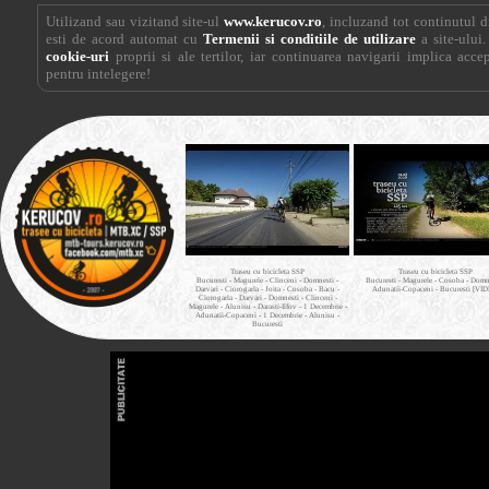
Utilizand sau vizitand site-ul
www.kerucov.ro
, incluzand tot continutul di
esti de acord automat cu
Termenii si conditiile de utilizare
a site-ului.
cookie-uri
proprii si ale tertilor, iar continuarea navigarii implica acce
pentru intelegere!
Traseu cu bicicleta SSP
Traseu cu bicicleta SSP
Bucuresti - Magurele - Clinceni - Domnesti -
Bucuresti - Magurele - Cosoba - Domne
Darvari - Ciorogarla - Joita - Cosoba - Bacu -
Adunatii-Copaceni - Bucuresti [VI
Ciorogarla - Darvari - Domnesti - Clinceni -
Magurele - Alunisu - Darasti-Ilfov - 1 Decembrie -
Adunatii-Copaceni - 1 Decembrie - Alunisu -
Bucuresti