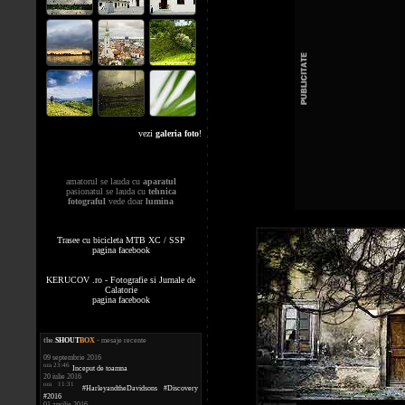
vezi
galeria foto
!
amatorul se lauda cu
aparatul
pasionatul se lauda cu
tehnica
fotograful
vede doar
lumina
Trasee cu bicicleta MTB XC / SSP
pagina facebook
KERUCOV .ro - Fotografie si Jurnale de
Calatorie
pagina facebook
the
.
SHOUT
BOX
- mesaje recente
09 septembrie 2016
ora 23:46
Inceput de toamna
20 iulie 2016
ora 11:31
#HarleyandtheDavidsons #Discovery
#2016
01 aprilie 2016