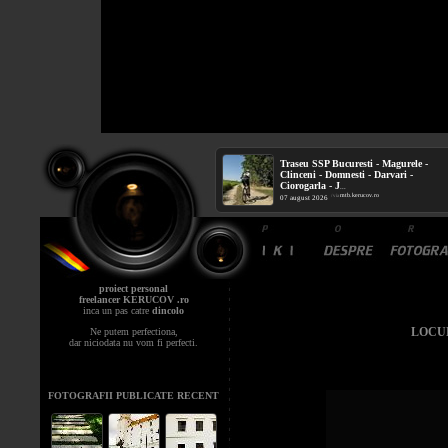
Traseu SSP Bucuresti - Magurele -
Clinceni - Domnesti - Darvari -
Ciorogarla - J
...
mtb.kerucov.ro
/ via
07 august 2026
proiect personal
freelancer KERUCOV .ro
inca un pas catre
dincolo
LOCUL
Ne putem perfectiona,
dar niciodata nu vom fi perfecti.
FOTOGRAFII PUBLICATE RECENT