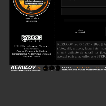
trasee biciclete
cicloturism
citeste
mai multe
aici
KERUCOV .ro © 1997 - 2026 || And
KERUCOV .ro
by
Andrei Vocurek
is
(fotografii, articole, lucrari etc.) 
licensed under a
Creative Commons Attribution-
si sunt detinute de autorii lor (Le
Noncommercial-No Derivative Works 3.0
acordul scris al autorilor este S
Unported License
.