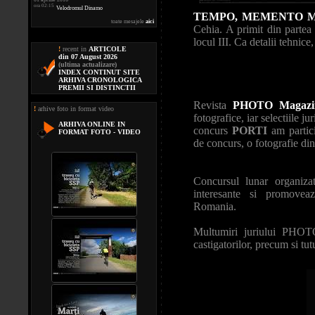
ora 02:15
Velodromul Dinamo
TEMPO, MEMENTO 
toate mesajele
aici
Cehia. A primit din partea 
locul III. Ca detalii tehnic
!
recent in
ARTICOLE
din 07 August 2026
(ultima actualizare)
INDEX CONTINUT SITE
ARHIVA CRONOLOGICA
PREMII SI DISTINCTII
Revista
PHOTO Magazi
!
arhive foto in format video
fotografice, iar selectiile j
ARHIVA ONLINE IN
concurs
PORTI
am partici
FORMAT FOTO - VIDEO
de concurs, o fotografie din
Concursul lunar organiz
interesante si promoveaz
Romania.
Multumiri juriului PHOTO 
castigatorilor, precum si tut