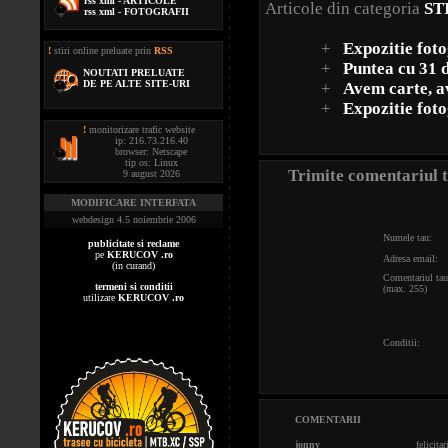
rss xml - ARTICOLE
Articole din categoria
ST
rss xml - FOTOGRAFII
+
Expozitie foto
!
stiri online preluate prin
RSS
+
Puntea cu 31 
NOUTATI PRELUATE
DE PE ALTE SITE-URI
+
Avem carte, a
+
Expozitie foto
!
monitorizare trafic website
ip: 216.73.216.40
browser: Netscape
tip os: Linux
Trimite comentariul 
9 august 2026
MODIFICARE INTERFATA
webdesign 4.5 noiembrie 2006
Numele tau:
publicitate si reclame
pe
KERUCOV .ro
Adresa email:
(in curand)
Comentariul tau
termeni si conditii
(max. 255)
utilizare
KERUCOV .ro
Conditii:
COMENTARII
jonny
felicita