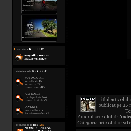
!
comentarii
KERUCOV
.ro
fotografii comentate
articole comentate
!
statistici site
KERUCOV
.
ro
FOTOGRAFII
1601
foto publicate:
336
foto retrase:
413
comentarii foto:
ARTICOLE
674
articole publicate:
Titlul articolul
298
comentarii articole:
publicat pe
15 
DIVERSE
5
Tempo, Meme
lucrari publicate:
71
link-uri recomandate:
Autorul articolului:
Andre
Categoria articolului:
stir
!
aboneaza-te la
feed
.
RSS
rss xml - GENERAL