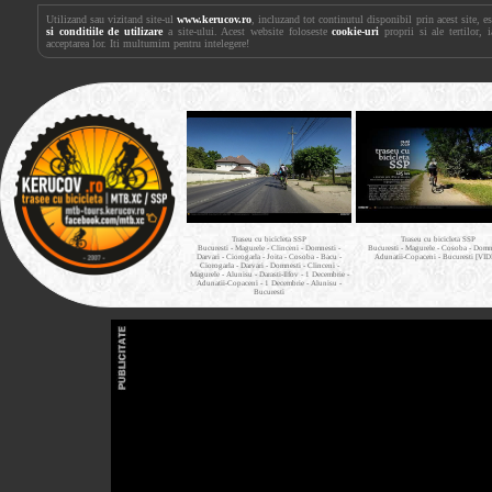
Utilizand sau vizitand site-ul
www.kerucov.ro
, incluzand tot continutul disponibil prin acest site, 
si conditiile de utilizare
a site-ului. Acest website foloseste
cookie-uri
proprii si ale tertilor, 
acceptarea lor. Iti multumim pentru intelegere!
Traseu cu bicicleta SSP
Traseu cu bicicleta SSP
Bucuresti - Magurele - Clinceni - Domnesti -
Bucuresti - Magurele - Cosoba - Domne
Darvari - Ciorogarla - Joita - Cosoba - Bacu -
Adunatii-Copaceni - Bucuresti [VI
Ciorogarla - Darvari - Domnesti - Clinceni -
Magurele - Alunisu - Darasti-Ilfov - 1 Decembrie -
Adunatii-Copaceni - 1 Decembrie - Alunisu -
Bucuresti