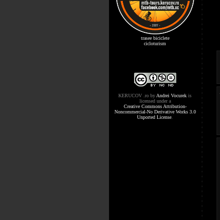
trasee biciclete
cicloturism
KERUCOV .ro
by
Andrei Vocurek
is
licensed under a
Creative Commons Attribution-
Noncommercial-No Derivative Works 3.0
Unported License
.