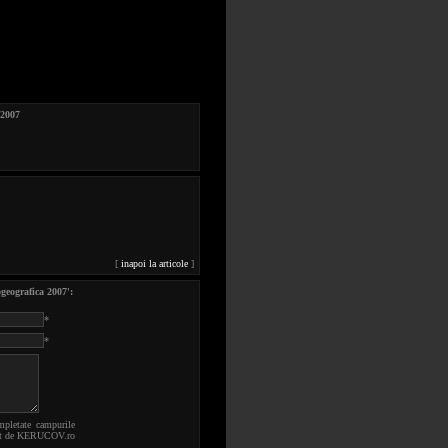
 2007
[
inapoi la articole
]
geografica 2007':
*
*
mpletate campurile
robat de KERUCOV.ro