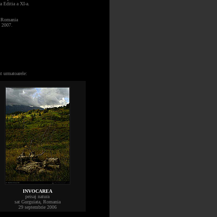
a Editia a XI-a.
, Romania
e 2007.
.
nt urmatoarele:
INVOCAREA
peisaj natura
sat Gurguiata, Romania
29 septembrie 2006