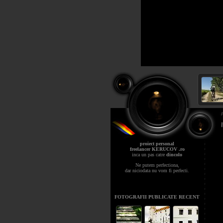
proiect personal
freelancer KERUCOV .ro
inca un pas catre
dincolo
Ne putem perfectiona,
dar niciodata nu vom fi perfecti.
FOTOGRAFII PUBLICATE RECENT