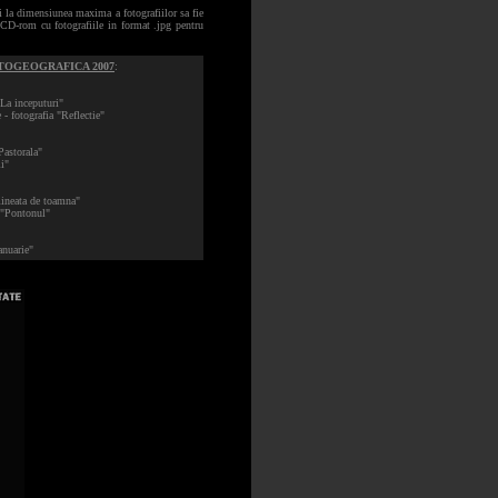
i la dimensiunea maxima a fotografiilor sa fie
i CD-rom cu fotografiile in format .jpg pentru
TOGEOGRAFICA 2007
:
"La inceputuri"
 fotografia "Reflectie"
Pastorala"
i"
mineata de toamna"
a "Pontonul"
anuarie"