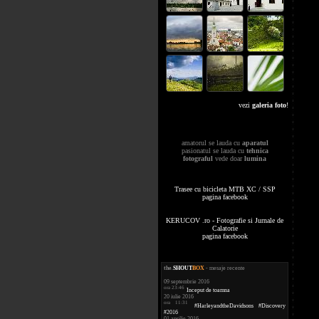
vezi
galeria foto
!
amatorul se lauda cu
aparatul
pasionatul se lauda cu
tehnica
fotograful
vede doar
lumina
Trasee cu bicicleta MTB XC / SSP
pagina facebook
KERUCOV .ro - Fotografie si Jurnale de
Calatorie
pagina facebook
the
.
SHOUT
BOX
- mesaje recente
09 septembrie 2016
ora 23:46
Inceput de toamna
20 iulie 2016
ora 11:31
#HarleyandtheDavidsons #Discovery
#2016
01 aprilie 2016