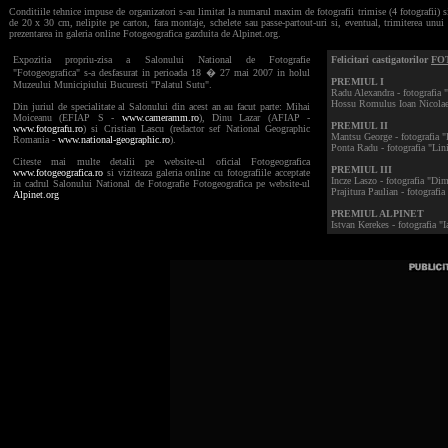
Conditiile tehnice impuse de organizatori s-au limitat la numarul maxim de fotografii trimise (4 fotografii) s
de 20 x 30 cm, nelipite pe carton, fara montaje, schelete sau passe-partout-uri si, eventual, trimiterea unu
prezentarea in galeria online Fotogeografica gazduita de Alpinet.org.
Expozitia propriu-zisa a Salonului National de Fotografie
Felicitari castigatorilor
FO
"Fotogeografica" s-a desfasurat in perioada 18 � 27 mai 2007 in holul
PREMIUL I
Muzeului Municipiului Bucuresti "Palatul Sutu".
Radu Alexandra - fotografia 
Hossu Romulus Ioan Nicolae -
Din juriul de specialitate al Salonului din acest an au facut parte: Mihai
Moiceanu (EFIAP S -
www.cameramm.ro
), Dinu Lazar (AFIAP -
PREMIUL II
www.fotografu.ro
) si Cristian Lascu (redactor sef National Geographic
Mantsu George - fotografia "
Romania -
www.national-geographic.ro
).
Ponta Radu - fotografia "Lini
Citeste mai multe detalii pe website-ul oficial Fotogeografica
PREMIUL III
www.fotogeografica.ro
si viziteaza galeria online cu fotografiile acceptate
Incze Laszo - fotografia "Di
in cadrul Salonului National de Fotografie Fotogeografica pe website-ul
Prajitura Paulian - fotografi
Alpinet.org
PREMIUL ALPINET
Istvan Kerekes - fotografia "I