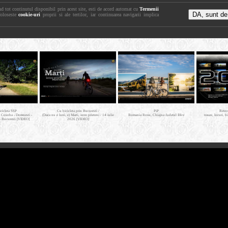
nd tot continutul disponibil prin acest site, esti de acord automat cu
Termenii
foloseste
cookie-uri
proprii si ale tertilor, iar continuarea navigarii implica
icicleta SSP
Cu bicicleta prin Bucuresti /
PiP
Retro
- Cosoba - Domnesti -
(Daca nu e luni, e) Marti, intre prieteni / 14 iulie
Romania Rosu, Chiajna Judetul Ilfov
trasee, locuri, b
- Bucuresti [VIDEO]
2026 [VIDEO]