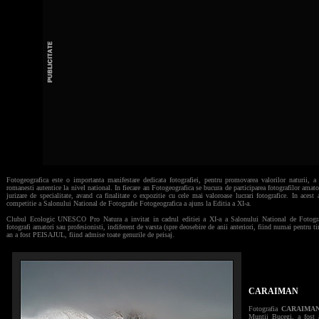
Fotogeografica este o importanta manifestare dedicata fotografiei, pentru promovarea valorilor naturii, a cu
romanesti autentice la nivel national. In fiecare an Fotogeografica se bucura de participarea fotografilor amator
jurizare de specialitate, avand ca finalitate o expozitie cu cele mai valoroase lucrari fotografice. In acest
competitie a Salonului National de Fotografie Fotogeografica a ajuns la Editia a XI-a.
Clubul Ecologic UNESCO Pro Natura a invitat in cadrul editiei a XI-a a Salonului National de Fotogra
fotografi amatori sau profesionisti, indiferent de varsta (spre deosebire de anii anteriori, fiind numai pentru tin
an a fost PEISAJUL, fiind admise toate genurile de peisaj.
CARAIMAN
Fotografia
CARAIMA
Muntii Bucegi, a fost 