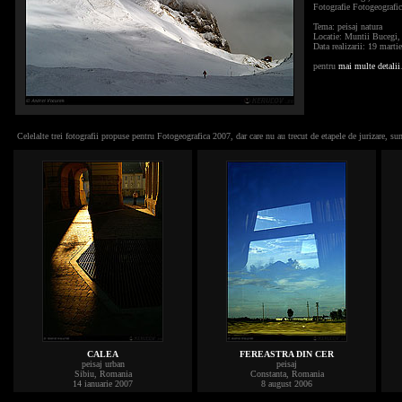
Fotografie Fotogeografic
Tema: peisaj natura
Locatie: Muntii Bucegi
Data realizarii: 19 marti
pentru
mai multe detalii
Celelalte trei fotografii propuse pentru Fotogeografica 2007, dar care nu au trecut de etapele de jurizare, su
CALEA
FEREASTRA DIN CER
peisaj urban
peisaj
Sibiu, Romania
Constanta, Romania
14 ianuarie 2007
8 august 2006