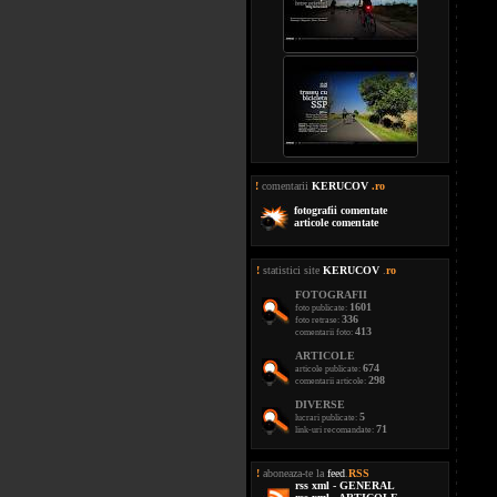
!
comentarii
KERUCOV
.ro
fotografii comentate
articole comentate
!
statistici site
KERUCOV
.
ro
FOTOGRAFII
1601
foto publicate:
336
foto retrase:
413
comentarii foto:
ARTICOLE
674
articole publicate:
298
comentarii articole:
DIVERSE
5
lucrari publicate:
71
link-uri recomandate:
!
aboneaza-te la
feed
.
RSS
rss xml - GENERAL