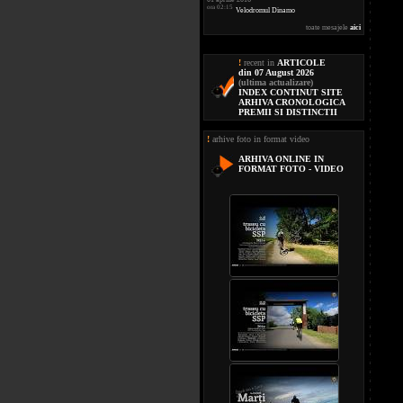
ora 02:15
Velodromul Dinamo
toate mesajele
aici
!
recent in
ARTICOLE
din 07 August 2026
(ultima actualizare)
INDEX CONTINUT SITE
ARHIVA CRONOLOGICA
PREMII SI DISTINCTII
!
arhive foto in format video
ARHIVA ONLINE IN
FORMAT FOTO - VIDEO