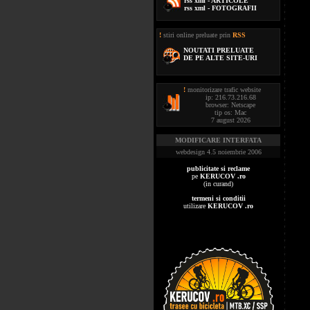
rss xml - ARTICOLE
rss xml - FOTOGRAFII
!
stiri online preluate prin
RSS
NOUTATI PRELUATE
DE PE ALTE SITE-URI
!
monitorizare trafic website
ip: 216.73.216.68
browser: Netscape
tip os: Mac
7 august 2026
MODIFICARE INTERFATA
webdesign 4.5 noiembrie 2006
publicitate si reclame
pe
KERUCOV .ro
(in curand)
termeni si conditii
utilizare
KERUCOV .ro