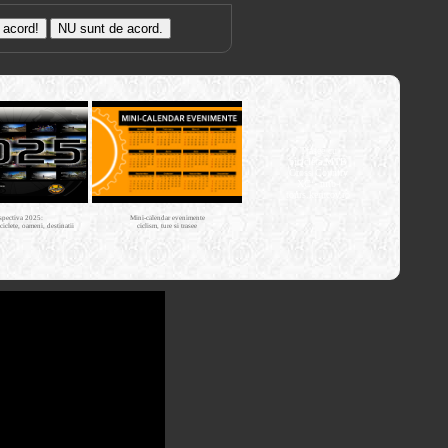
Trasee cu
bicicleta MTB
Cross Country
XC - mtb-
tours.kerucov.ro
spectiva 2025:
Mini-calendar evenimente
iciclete, oameni, destinatii
ciclism, ture si trasee