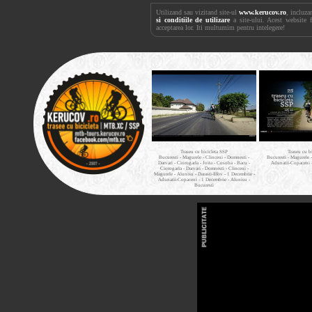
Utilizand sau vizitand site-ul
www.kerucov.ro
, incluza
si conditiile de utilizare
a site-ului. Acest website 
acceptarea lor. Iti multumim pentru intelegere!
Traseu cu bicicleta SSP
Traseu cu b
Bucuresti - Magurele - Clinceni - Domnesti -
Bucuresti - Magurele 
Darvari - Ciorogarla - Joita - Cosoba - Bacu -
Adunatii-Copaceni 
Ciorogarla - Darvari - Domnesti - Clinceni -
Magurele - Alunisu - Darasti-Ilfov - 1 Decembrie -
Adunatii-Copaceni - 1 Decembrie - Alunisu -
Bucuresti