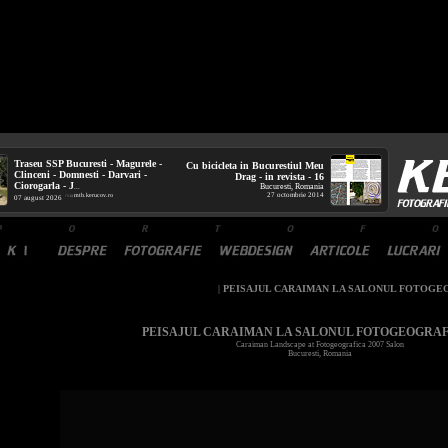
Traseu SSP Bucuresti - Magurele -
Cu bicicleta in Bucurestiul Meu
Clinceni - Domnesti - Darvari -
Drag - in revista - 16
Ciorogarla - J
Bucuresti, Romania
...
27 octombrie 2014
mtb.kerucov.ro
/ via
07 august 2026
|
PEISAJUL CARAIMAN LA SALONUL FOTOGEO
PEISAJUL CARAIMAN LA SALONUL FOTOGEOGRAFI
Caraiman Landscape at Fotogeografica 2007 Salon
Bucuresti, Romania