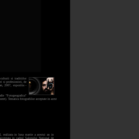
lturii si traditiilor
i si profesionisti, de
 an, 2007, expozitia -
fie "Fotogeografica"
eret). Tematica fotografiilor acceptate in acest
N
, realizata in luna martie a acestui an in
acceptata in cadrul Salonului National de