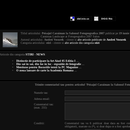
Titlul articolului:
Peisajul Caraiman la Salonul Fotogeografica 2007
publicat pe
19 iunie
Caraiman Landscape at Fotogeografica 2007 Salon
Autorul articolului:
Andrei Vocurek
- citeste si
alte articole publicate de
Andrei Vocurek
Categoria articolului:
stiri
- citeste si
alte articole din categoria
stiri
Articole din categoria
STIRI - NEWS
:
+
Distinctie de participare la Art Aiud 05 Editia I
...
+
Din sat in sat, din loc in loc - expozitie de fotografie
...
+
Mentiune pentru Bucuriile iernii la PC Magazine
...
+
O noua lansare de carte la Academia Romana
...
Trimite comentariul tau pentru articolul 'Peisajul Caraiman la Salonul Foto
Numele tau:
Adresa email:
Comentariul tau:
(max. 255)
Conditii:
Comentariul tau va fi publicat doar daca au fost co
obligatorii, marcate cu (*), si doar dupa ce a fost ap