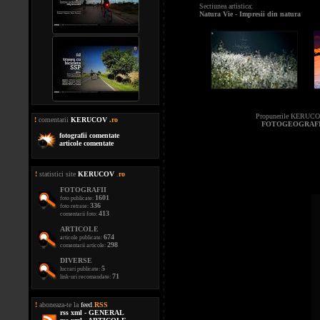
Sectiunea artistica:
Natura Vie - Impresii din natura
Propunerile KERUCOV
!
comentarii
KERUCOV
.ro
FOTOGEOGRAFI
fotografii comentate
articole comentate
!
statistici site
KERUCOV
.
ro
FOTOGRAFII
1601
foto publicate:
336
foto retrase:
413
comentarii foto:
ARTICOLE
674
articole publicate:
298
comentarii articole:
DIVERSE
5
lucrari publicate:
71
link-uri recomandate:
!
aboneaza-te la
feed
.
RSS
rss xml - GENERAL