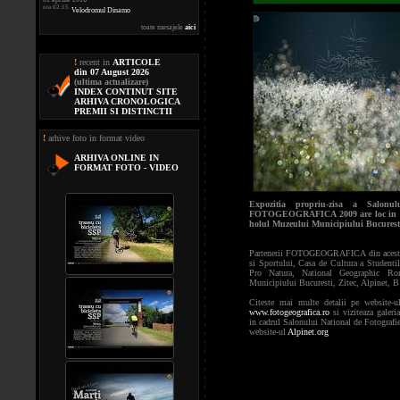
ora 02:15
Velodromul Dinamo
toate mesajele
aici
!
recent in
ARTICOLE
din 07 August 2026
(ultima actualizare)
INDEX CONTINUT SITE
ARHIVA CRONOLOGICA
PREMII SI DISTINCTII
!
arhive foto in format video
ARHIVA ONLINE IN
FORMAT FOTO - VIDEO
Expozitia propriu-zisa a Salonul
FOTOGEOGRAFICA 2009 are loc in per
holul Muzeului Municipiului Bucurest
Partenerii FOTOGEOGRAFICA din acest an
si Sportului, Casa de Cultura a Studen
Pro Natura, National Geographic Ro
Municipiului Bucuresti, Zitec, Alpinet, 
Citeste mai multe detalii pe websit
www.fotogeografica.ro
si viziteaza galeria
in cadrul Salonului National de Foto
website-ul
Alpinet.org