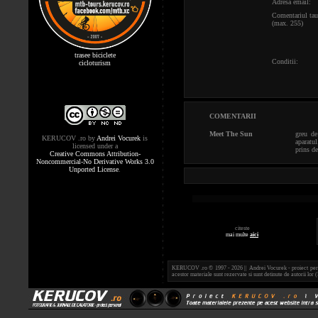
Adresa email:
Comentariul tau
(max. 255)
trasee biciclete
Conditii:
cicloturism
COMENTARII
Meet The Sun
greu de
KERUCOV .ro
by
Andrei Vocurek
is
aparatu
licensed under a
prins de
Creative Commons Attribution-
Noncommercial-No Derivative Works 3.0
Unported License
.
citeste
mai multe
aici
KERUCOV .ro © 1997 - 2026 || Andrei Vocurek - proiect person
acestor materiale sunt rezervate si sunt detinute de autorii l