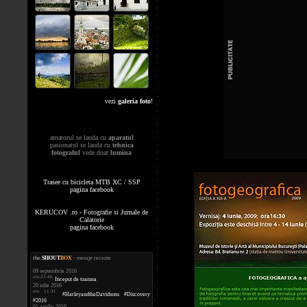
vezi
galeria foto
!
amatorul se lauda cu
aparatul
pasionatul se lauda cu
tehnica
fotograful
vede doar
lumina
Trasee cu bicicleta MTB XC / SSP
pagina facebook
KERUCOV .ro - Fotografie si Jurnale de
Calatorie
pagina facebook
the
.
SHOUT
BOX
- mesaje recente
09 septembrie 2016
ora 23:46
Inceput de toamna
20 iulie 2016
ora 11:31
#HarleyandtheDavidsons #Discovery
#2016
01 aprilie 2016