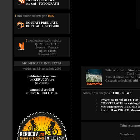
rss xml - ARTICOLE
rss xml - FOTOGRAFII
!
stiri online preluate prin
RSS
NOUTATI PRELUATE
DE PE ALTE SITE-URI
!
monitorizare trafic website
ip: 216.73.217.114
browser: Netscape
tip os: Linux
9 august 2026
MODIFICARE INTERFATA
webdesign 4.5 noiembrie 2006
Titlul articolului:
Straluc
The Brilliants Of
publicitate si reclame
Autorul articolului:
Andrei
pe
KERUCOV .ro
Categoria articolului:
stiri
-
(in curand)
termeni si conditii
utilizare
KERUCOV .ro
Articole din categoria
STIRI - NEWS
:
+
Prezent la 10 ani de FO
+
CONSTELATIE in catalog
+
Mentiune pentru Bucuriile i
+
Locul III in PHOTO Magazi
Trimite comen
Numele tau: