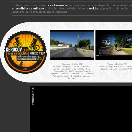
Utilizand sau vizitand site-ul
www.kerucov.ro
, incluzand tot continutul disponibil prin acest site, 
si conditiile de utilizare
a site-ului. Acest website foloseste
cookie-uri
proprii si ale tertilor, 
acceptarea lor. Iti multumim pentru intelegere!
Traseu cu bicicleta SSP
Traseu cu bicicleta SSP
Bucuresti - Magurele - Clinceni - Domnesti -
Bucuresti - Magurele - Cosoba - Domne
Darvari - Ciorogarla - Joita - Cosoba - Bacu -
Adunatii-Copaceni - Bucuresti [VI
Ciorogarla - Darvari - Domnesti - Clinceni -
Magurele - Alunisu - Darasti-Ilfov - 1 Decembrie -
Adunatii-Copaceni - 1 Decembrie - Alunisu -
Bucuresti