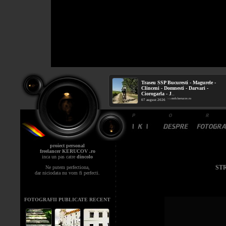
Traseu SSP Bucuresti - Magurele -
Clinceni - Domnesti - Darvari -
Ciorogarla - J
...
mtb.kerucov.ro
/ via
07 august 2026
proiect personal
freelancer KERUCOV .ro
inca un pas catre
dincolo
ST
Ne putem perfectiona,
dar niciodata nu vom fi perfecti.
FOTOGRAFII PUBLICATE RECENT