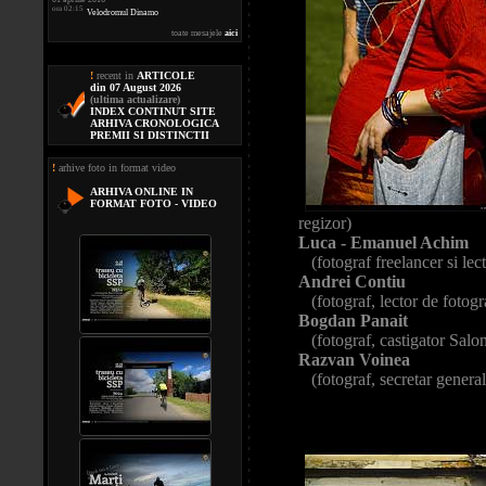
ora 02:15
Velodromul Dinamo
toate mesajele
aici
!
recent in
ARTICOLE
din 07 August 2026
(ultima actualizare)
INDEX CONTINUT SITE
ARHIVA CRONOLOGICA
PREMII SI DISTINCTII
!
arhive foto in format video
ARHIVA ONLINE IN
FORMAT FOTO - VIDEO
regizor)
Luca - Emanuel Achim
(fotograf freelancer si lect
Andrei Contiu
(fotograf, lector de fotogr
Bogdan Panait
(fotograf, castigator Salon
Razvan Voinea
(fotograf, secretar general