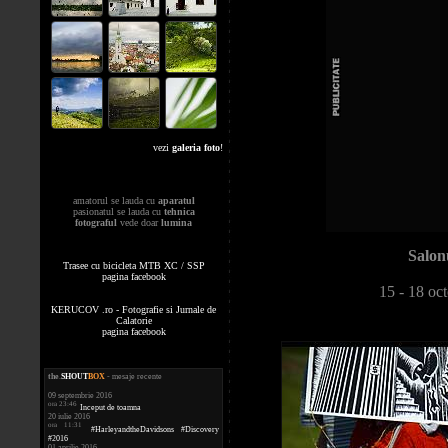
vezi
galeria foto
!
amatorul se lauda cu
aparatul
pasionatul se lauda cu
tehnica
fotograful
vede doar
lumina
Salonu
Trasee cu bicicleta MTB XC / SSP
pagina facebook
15 - 18 oc
KERUCOV .ro - Fotografie si Jurnale de
Calatorie
pagina facebook
the
.
SHOUT
BOX
- mesaje recente
09 septembrie 2016
ora 23:46
Inceput de toamna
20 iulie 2016
ora 11:31
#HarleyandtheDavidsons #Discovery
#2016
01 aprilie 2016