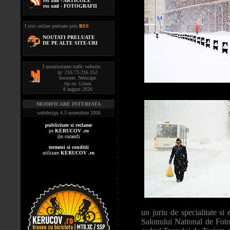
rss xml - ARTICOLE
rss xml - FOTOGRAFII
!
stiri online preluate prin
RSS
NOUTATI PRELUATE
DE PE ALTE SITE-URI
!
monitorizare trafic website
ip: 216.73.216.152
browser: Netscape
tip os: Linux
8 august 2026
MODIFICARE INTERFATA
webdesign 4.5 noiembrie 2006
publicitate si reclame
pe
KERUCOV .ro
(in curand)
termeni si conditii
utilizare
KERUCOV .ro
un juriu de specialitate si
Salonului National de Foto