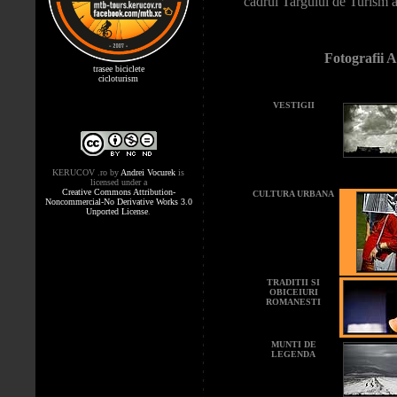
cadrul Targului de Turism a
Fotografii
trasee biciclete
cicloturism
VESTIGII
KERUCOV .ro
by
Andrei Vocurek
is
licensed under a
Creative Commons Attribution-
CULTURA URBANA
Noncommercial-No Derivative Works 3.0
Unported License
.
TRADITII SI
OBICEIURI
ROMANESTI
MUNTI DE
LEGENDA