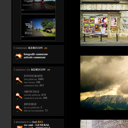
!
comentarii
KERUCOV
.ro
fotografii comentate
articole comentate
!
statistici site
KERUCOV
.
ro
FOTOGRAFII
1601
foto publicate:
336
foto retrase:
413
comentarii foto:
ARTICOLE
674
articole publicate:
298
comentarii articole:
DIVERSE
5
lucrari publicate:
71
link-uri recomandate:
!
aboneaza-te la
feed
.
RSS
rss xml - GENERAL