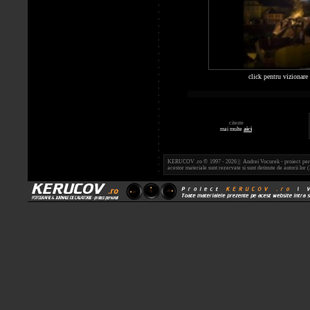
click pentru vizionare
citeste
mai multe
aici
KERUCOV .ro © 1997 - 2026 || Andrei Vocurek - proiect person
acestor materiale sunt rezervate si sunt detinute de autorii l