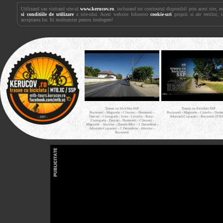
Utilizand sau vizitand site-ul
www.kerucov.ro
, incluzand tot continutul disponibil prin acest site, 
si conditiile de utilizare
a site-ului. Acest website foloseste
cookie-uri
proprii si ale tertilor, 
acceptarea lor. Iti multumim pentru intelegere!
Traseu cu bicicleta SSP
Traseu cu bicicleta SSP
Bucuresti - Magurele - Clinceni - Domnesti -
Bucuresti - Magurele - Cosoba - Domne
Darvari - Ciorogarla - Joita - Cosoba - Bacu -
Adunatii-Copaceni - Bucuresti [VI
Ciorogarla - Darvari - Domnesti - Clinceni -
Magurele - Alunisu - Darasti-Ilfov - 1 Decembrie -
Adunatii-Copaceni - 1 Decembrie - Alunisu -
Bucuresti