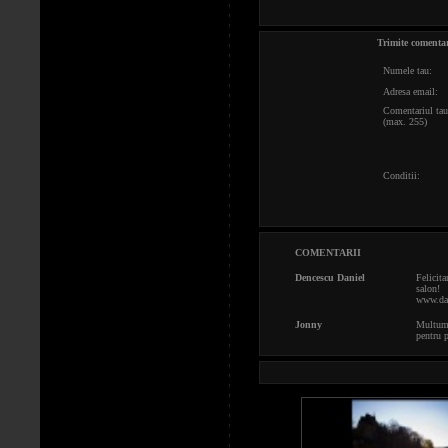
Trimite comentar
Numele tau:
Adresa email:
Comentariul tau
(max. 255)
Conditii:
COMENTARII
Dencescu Daniel
Felicita
salon!
www.dan
Jonny
Multume
pentru p