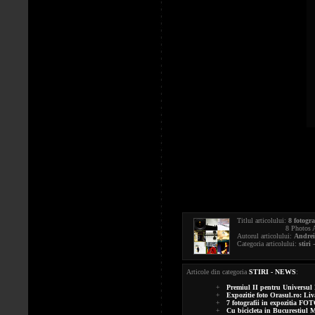
Titlul articolului:
8 fotogr
8 Photos At SNFT X-t
Autorul articolului:
Andrei
Categoria articolului:
stiri
-
Articole din categoria
STIRI - NEWS
:
+
Premiul II pentru Universul
+
Expozitie foto Orasul.ro: Liv
+
7 fotografii in expozitia
+
Cu bicicleta in Bucurestiul M