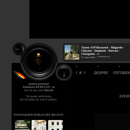
Traseu SSP Bucuresti - Magurele -
Clinceni - Domnesti - Darvari -
Ciorogarla - J
...
mtb.kerucov.ro
/ via
07 august 2026
proiect personal
freelancer KERUCOV .ro
inca un pas catre
dincolo
8 FOT
Ne putem perfectiona,
dar niciodata nu vom fi perfecti.
FOTOGRAFII PUBLICATE RECENT