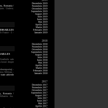
2019
Decembrie 2019
aru,
Romania /
Noiembrie 2019
juns. Undeva.
Octombrie 2019
Septembrie 2019
August 2019
Iulie 2019
Iunie 2019
Mai 2019
Aprilie 2019
Martie 2019
VERSAILLES
Februarie 2019
To France - 5 -
Ianuarie 2019
2018
Decembrie 2018
Noiembrie 2018
Octombrie 2018
Septembrie 2018
RSAILLES
August 2018
Iulie 2018
Gradinile sale
Iunie 2018
a locuri despre
Mai 2018
Aprilie 2018
Martie 2018
ideoreportaj -
Februarie 2018
mia Militara -
Ianuarie 2018
 toate arhivele
2017
Decembrie 2017
Noiembrie 2017
Octombrie 2017
Septembrie 2017
ru,
Romania /
August 2017
Albastru. Jos.
Iulie 2017
Iunie 2017
Mai 2017
Aprilie 2017