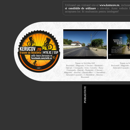
Utilizand sau vizitand site-ul
www.kerucov.ro
, incluza
si conditiile de utilizare
a site-ului. Acest website 
acceptarea lor. Iti multumim pentru intelegere!
Traseu cu bicicleta SSP
Traseu cu b
Bucuresti - Magurele - Clinceni - Domnesti -
Bucuresti - Magurele 
Darvari - Ciorogarla - Joita - Cosoba - Bacu -
Adunatii-Copaceni 
Ciorogarla - Darvari - Domnesti - Clinceni -
Magurele - Alunisu - Darasti-Ilfov - 1 Decembrie -
Adunatii-Copaceni - 1 Decembrie - Alunisu -
Bucuresti