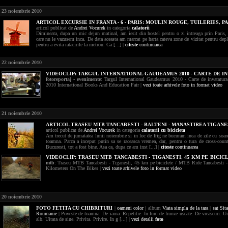
23 noiembrie 2010
ARTICOL EXCURSIE IN FRANTA - 6 - PARIS: MOULIN ROUGE, TUILERIES, 
articol publicat de
Andrei Vocurek
in categoria
calatorii
Dimineata, dupa un mic dejun matinal, am iesit din hostel pentru o zi intreaga prin Paris, 
care nu le vazusem inca. De data aceasta am marcat pe harta cateva zone de vizitat pentru depl
pentru a evita ratacirile la metrou. Ga [...] |
citeste
continuarea
22 noiembrie 2010
VIDEOCLIP:
TARGUL INTERNATIONAL GAUDEAMUS 2010 - CARTE DE I
fotoreportaj - evenimente
: Targul International Gaudeamus 2010 - Carte de invatatu
2010 International Books And Education Fair |
vezi toate arhivele foto in format video
21 noiembrie 2010
ARTICOL TRASEU MTB TANCABESTI - BALTENI - MANASTIREA TIGANE
articol publicat de
Andrei Vocurek
in categoria
calatorii cu bicicleta
Am trecut de jumatatea lunii noiembrie si in loc de frig ne bucuram inca de zile cu soar
toamna. Parca a inceput putin sa se raceasca vremea, dar, pentru o tura de cross-coun
Bucuresti, tot a fost bine. Asa ca, dupa ce am inst [...] |
citeste
continuarea
VIDEOCLIP:
TRASEU MTB TANCABESTI - TIGANESTI, 45 KM PE BICIC
mtb
: Traseu MTB Tancabesti - Tiganesti, 45 km pe biciclete / MTB Ride Tancabesti -
Kilometers On The Bikes |
vezi toate arhivele foto in format video
20 noiembrie 2010
FOTO
FETITA CU CHIBRITURI
|
oameni
color
| album
Viata simpla de la tara
|
sat Sit
Roumanie
| Poveste de toamna. De iarna. Repetitie. In fum de frunze uscate. De vreascuri. Un
alb. Uitata de sine. Privita. Privire. In g [...] |
vezi detalii
foto