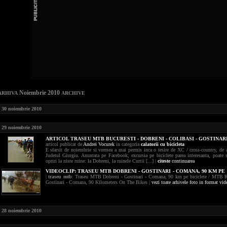
Noiembrie 2010
ARHIVA
ARCHIVE
30 noiembrie 2010
29 noiembrie 2010
ARTICOL TRASEU MTB BUCURESTI - DOBRENI - COLIBASI - GOSTINAR
articol publicat de
Andrei Vocurek
in categoria
calatorii cu bicicleta
E sfarsit de noiembrie si vremea a mai permis inca o iesire de XC / cross-country, de a
Judetul Giurgiu. Anuntata pe Facebook, excursia pe biciclete parea interesanta, poate 
opriri la niste ruine: la Dobreni, la ruinele Curtii [...] |
citeste
continuarea
VIDEOCLIP:
TRASEU MTB DOBRENI - GOSTINARI - COMANA, 90 KM PE
|
traseu mtb
: Traseu MTB Dobreni - Gostinari - Comana, 90 km pe biciclete / MTB R
Gostinari - Comana, 90 Kilometers On The Bikes |
vezi toate arhivele foto in format vid
28 noiembrie 2010