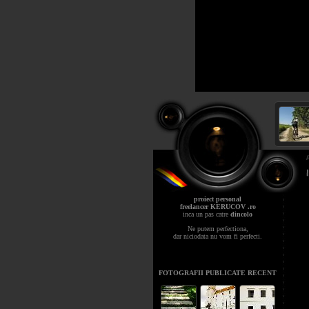
proiect personal
freelancer KERUCOV .ro
inca un pas catre
dincolo
Ne putem perfectiona,
dar niciodata nu vom fi perfecti.
FOTOGRAFII PUBLICATE RECENT