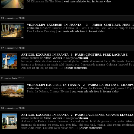
30 Kilometers On The Bikes |
vezi toate arhivele foto in format video
13 noiembrie 2010
VIDEOCLIP:
EXCURSIE IN FRANTA - 3 - PARIS: CIMITIRUL PERE 
destinatii turistice
: Excursie in Franta - 3 - Paris: Cimitirul Pere Lachaise / Trip To Fran
Pere Lachaise Cemetery |
vezi toate arhivele foto in format video
12 noiembrie 2010
ARTICOL EXCURSIE IN FRANTA - 3 - PARIS: CIMITIRUL PERE LACHAISE
articol publicat de
Andrei Vocurek
in categoria
calatorii
In timpul cafelei de dimineata am rasfoit ghidul turistic al orasului Paris. Dimineata. Aer us
fereastra se intrezarea un rasarit cald. Incepea o zi frumoasa de toamna. Colorata. Incotro? Pe s
Am ales un alt loc, un cimitir. [...] |
citeste
continuarea
11 noiembrie 2010
VIDEOCLIP:
EXCURSIE IN FRANTA - 2 - PARIS: LA DEFENSE, CHAMP
destinatii turistice
: Excursie in Franta - 2 - Paris: La Defense, Champs Elysees / Trip T
Paris: La Defense, Champs Elysees |
vezi toate arhivele foto in format video
10 noiembrie 2010
ARTICOL EXCURSIE IN FRANTA - 2 - PARIS: LA DEFENSE, CHAMPS ELYSEES
articol publicat de
Andrei Vocurek
in categoria
calatorii
A doua zi in Paris a inceput devreme, la micul dejun, la fel de gustos si pe graba. Afara 
frumoasa de toamna, cu soare, nici prea frig, nici prea cald, tocmai bine pentru continuar
strazile din Paris. Cu toate ca in rucsac ave [...] |
citeste
continuarea