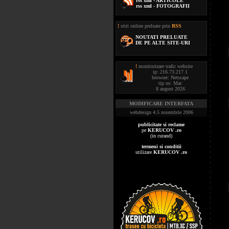
rss xml - ARTICOLE
rss xml - FOTOGRAFII
!
stiri online preluate prin
RSS
NOUTATI PRELUATE
DE PE ALTE SITE-URI
!
monitorizare trafic website
ip: 216.73.217.1
browser: Netscape
tip os: Mac
8 august 2026
MODIFICARE INTERFATA
webdesign 4.5 noiembrie 2006
publicitate si reclame
pe
KERUCOV .ro
(in curand)
termeni si conditii
utilizare
KERUCOV .ro