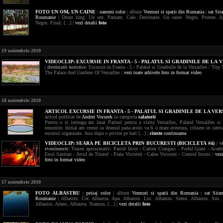
FOTO
UN OM, UN CAINE
|
oameni
color
| album
Vremuri si spatii din Romania
|
sat Sit
Roumanie
| Drum lung. Un om. Pamant. Cale. Destinatie. Un caine. Negru. Prieten. A
Negru. Final. [...] |
vezi detalii
foto
19 noiembrie 2010
VIDEOCLIP:
EXCURSIE IN FRANTA - 5 - PALATUL SI GRADINILE DE LA 
|
destinatii turistice
: Excursie in Franta - 5 - Palatul si Gradinile de la Versailles / Trip 
The Palace And Gardens Of Versailles |
vezi toate arhivele foto in format video
18 noiembrie 2010
ARTICOL EXCURSIE IN FRANTA - 5 - PALATUL SI GRADINILE DE LA VE
articol publicat de
Andrei Vocurek
in categoria
calatorii
Pentru o zi intreaga am lasat Parisul pentru a vizita Versailles, Palatul Versailles si 
renumite. Initial am crezut ca drumul pana acolo va fi o mare aventura, citisem in catev
excursii organizate. Insa dupa o privire pe hart [...] |
citeste
continuarea
VIDEOCLIP:
SEARA PE BICICLETA PRIN BUCURESTI (BICICLETA #4)
|
v
evenimente
: Traseu aproximativ: Parcul Izvor - Cartier Crangasi - Podul Grant - Acade
Eroii Sanitari - Arcul de Triumf - Piata Victoriei - Calea Victoriei - Centrul Istoric |
vezi
foto in format video
17 noiembrie 2010
FOTO
ALBASTRU
|
peisaj
color
| album
Vremuri si spatii din Romania
|
sat Sita
Roumanie
| Albastru. Cer. Albastra. Apa. Albastru. Loc. Albastru. Semn. Albastru. Sus. 
Albastru. Adanc. Albastra. Toamna. [...] |
vezi detalii
foto