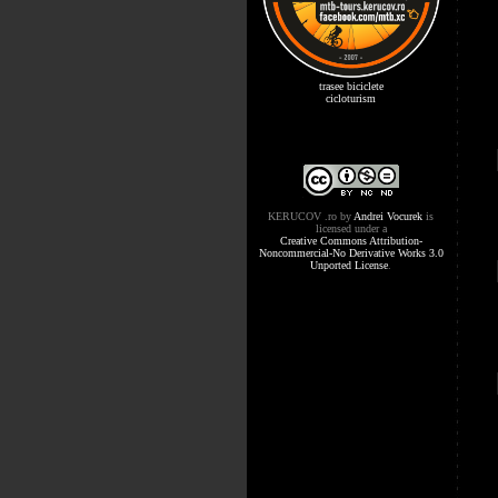
trasee biciclete
cicloturism
KERUCOV .ro
by
Andrei Vocurek
is
licensed under a
Creative Commons Attribution-
Noncommercial-No Derivative Works 3.0
Unported License
.