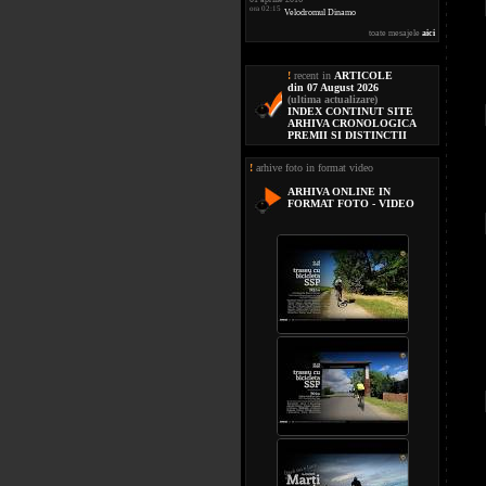
ora 02:15
Velodromul Dinamo
toate mesajele
aici
!
recent in
ARTICOLE
din 07 August 2026
(ultima actualizare)
INDEX CONTINUT SITE
ARHIVA CRONOLOGICA
PREMII SI DISTINCTII
!
arhive foto in format video
ARHIVA ONLINE IN
FORMAT FOTO - VIDEO