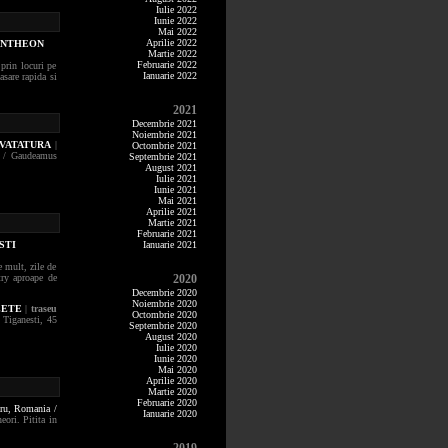
Iulie 2022
Iunie 2022
Mai 2022
Aprilie 2022
PANTHEON
Martie 2022
Februarie 2022
prin locuri pe
Ianuarie 2022
asare rapida si
2021
Decembrie 2021
Noiembrie 2021
NVATATURA
|
Octombrie 2021
ra / Gaudeamus
Septembrie 2021
August 2021
Iulie 2021
Iunie 2021
Mai 2021
Aprilie 2021
Martie 2021
Februarie 2021
STI
Ianuarie 2021
e mult, zile de
try aproape de
2020
Decembrie 2020
Noiembrie 2020
LETE
|
traseu
Octombrie 2020
 Tiganesti, 45
Septembrie 2020
August 2020
Iulie 2020
Iunie 2020
Mai 2020
Aprilie 2020
Martie 2020
Februarie 2020
aru,
Romania /
Ianuarie 2020
eori. Pitita in