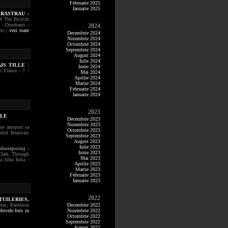
Februarie 2025
Ianuarie 2025
ERASTRAU -
f The Bicycle
 - Dorobanti -
2024
ric |
vezi toate
Decembrie 2024
Noiembrie 2024
Octombrie 2024
Septembrie 2024
August 2024
Iulie 2024
AIS TILLE
|
Iunie 2024
o France - 7 -
Mai 2024
Aprilie 2024
Martie 2024
Februarie 2024
Ianuarie 2024
2023
LLE
Decembrie 2023
Noiembrie 2023
pre aeroport sa
Octombrie 2023
ortul Beauvais
Septembrie 2023
August 2023
Iulie 2023
ideoreportaj -
Iunie 2023
 Dark Through
Mai 2023
a Alba Iulia -
Aprilie 2023
Martie 2023
Februarie 2023
Ianuarie 2023
2022
TUILERIES,
ries, Pantheon
Decembrie 2022
rhivele foto in
Noiembrie 2022
Octombrie 2022
Septembrie 2022
August 2022