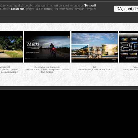
nd tot continutul disponibil prin acest site, esti de acord automat cu
Termenii
foloseste
cookie-uri
proprii si ale tertilor, iar continuarea navigarii implica
icicleta SSP
Cu bicicleta prin Bucuresti /
PiP
Retro
- Cosoba - Domnesti -
(Daca nu e luni, e) Marti, intre prieteni / 14 iulie
Romania Rosu, Chiajna Judetul Ilfov
trasee, locuri, b
- Bucuresti [VIDEO]
2026 [VIDEO]