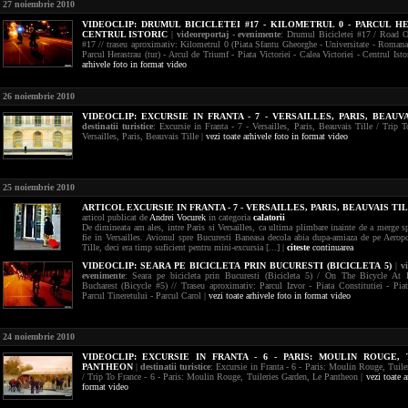
27 noiembrie 2010
VIDEOCLIP:
DRUMUL BICICLETEI #17 - KILOMETRUL 0 - PARCUL H
CENTRUL ISTORIC
|
videoreportaj - evenimente
: Drumul Bicicletei #17 / Road O
#17 // traseu aproximativ: Kilometrul 0 (Piata Sfantu Gheorghe - Universitate - Romana
Parcul Herastrau (tur) - Arcul de Triumf - Piata Victoriei - Calea Victoriei - Centrul Isto
arhivele foto in format video
26 noiembrie 2010
VIDEOCLIP:
EXCURSIE IN FRANTA - 7 - VERSAILLES, PARIS, BEAUV
destinatii turistice
: Excursie in Franta - 7 - Versailles, Paris, Beauvais Tille / Trip T
Versailles, Paris, Beauvais Tille |
vezi toate arhivele foto in format video
25 noiembrie 2010
ARTICOL EXCURSIE IN FRANTA - 7 - VERSAILLES, PARIS, BEAUVAIS TI
articol publicat de
Andrei Vocurek
in categoria
calatorii
De dimineata am ales, intre Paris si Versailles, ca ultima plimbare inainte de a merge s
fie in Versailles. Avionul spre Bucuresti Baneasa decola abia dupa-amiaza de pe Aerop
Tille, deci era timp suficient pentru mini-excursia [...] |
citeste
continuarea
VIDEOCLIP:
SEARA PE BICICLETA PRIN BUCURESTI (BICICLETA 5)
|
v
evenimente
: Seara pe bicicleta prin Bucuresti (Bicicleta 5) / On The Bicycle At
Bucharest (Bicycle #5) // Traseu aproximativ: Parcul Izvor - Piata Constitutiei - Piat
Parcul Tineretului - Parcul Carol |
vezi toate arhivele foto in format video
24 noiembrie 2010
VIDEOCLIP:
EXCURSIE IN FRANTA - 6 - PARIS: MOULIN ROUGE, 
PANTHEON
|
destinatii turistice
: Excursie in Franta - 6 - Paris: Moulin Rouge, Tuile
/ Trip To France - 6 - Paris: Moulin Rouge, Tuileries Garden, Le Pantheon |
vezi toate a
format video