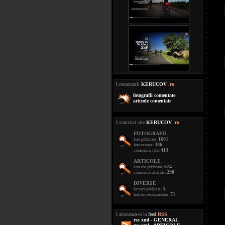
!
comentarii
KERUCOV
.ro
fotografii comentate
articole comentate
!
statistici site
KERUCOV
.
ro
FOTOGRAFII
1601
foto publicate:
336
foto retrase:
413
comentarii foto:
ARTICOLE
674
articole publicate:
298
comentarii articole:
DIVERSE
5
lucrari publicate:
71
link-uri recomandate:
!
aboneaza-te la
feed
.
RSS
rss xml - GENERAL