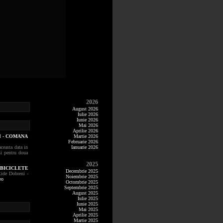
2026
August 2026
Iulie 2026
Iunie 2026
Mai 2026
Aprilie 2026
I - COMANA
Martie 2026
Februarie 2026
ceasta data in
Ianuarie 2026
si pentru doua
2025
 BICICLETE
Decembrie 2025
ide Dobreni -
Noiembrie 2025
eo
Octombrie 2025
Septembrie 2025
August 2025
Iulie 2025
Iunie 2025
Mai 2025
Aprilie 2025
Martie 2025