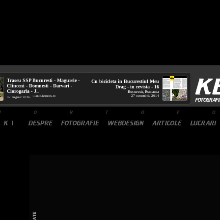
Traseu SSP Bucuresti - Magurele -
Cu bicicleta in Bucurestiul Meu
Clinceni - Domnesti - Darvari -
Drag - in revista - 16
Ciorogarla - J
Bucuresti, Romania
...
27 octombrie 2014
mtb.kerucov.ro
/ via
07 august 2026