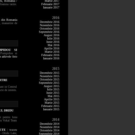
aru,
Romania /
Martie 2017
oamna tarzie.
Februarie 2017
Ianuarie 2017
2016
ii din Romania
Decembrie 2016
, manastire de
Noiembrie 2016
Octombrie 2016
Septembrie 2016
August 2016
Iulie 2016
Iunie 2016
Mai 2016
Aprilie 2016
MPIDOU SI
Martie 2016
, Pompidou si
Februarie 2016
e arhivele foto
Ianuarie 2016
2015
Decembrie 2015
Noiembrie 2015
Octombrie 2015
ARTRE
Septembrie 2015
August 2015
sunt in Centrul
Iulie 2015
cte de interes.
Iunie 2015
Mai 2015
Aprilie 2015
Martie 2015
Februarie 2015
Ianuarie 2015
UL DRIDU
e pentru luna
2014
a cu Vokal Team
Decembrie 2014
Noiembrie 2014
LETE
|
traseu
Octombrie 2014
 - Dridu Lake,
Septembrie 2014