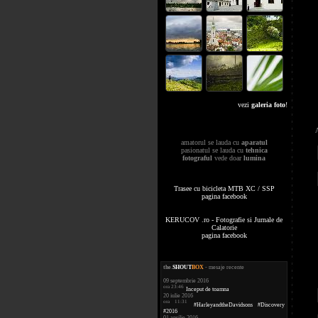
vezi
galeria foto
!
amatorul se lauda cu
aparatul
pasionatul se lauda cu
tehnica
fotograful
vede doar
lumina
Trasee cu bicicleta MTB XC / SSP
pagina facebook
KERUCOV .ro - Fotografie si Jurnale de
Calatorie
pagina facebook
the
.
SHOUT
BOX
- mesaje recente
09 septembrie 2016
ora 23:46
Inceput de toamna
20 iulie 2016
ora 11:31
#HarleyandtheDavidsons #Discovery
#2016
01 aprilie 2016