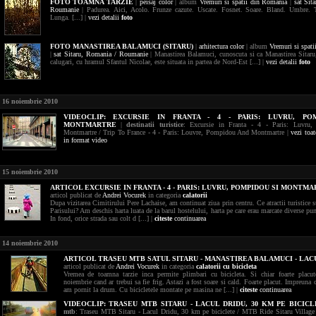
FOTO
TOAMNA TARZIE
|
peisaj
color
| album
Vremuri si spatii din Romania
|
sat Sit
Roumanie
| Padurea. Aici, Acolo. Frunze cazute. Uscate. Fosnet. Soare. Bland. Umbre. T
Lunga. [...] |
vezi detalii
foto
FOTO
MANASTIREA BALAMUCI (SITARU)
|
arhitectura
color
| album
Vremuri si spat
|
sat Sitaru,
Romania / Roumanie
| Manastirea Balamuci, cunoscuta si ca Manastirea Sitaru
calugari, cu hramul Sfantul Nicolae, este situata in partea de Nord-Est [...] |
vezi detalii
foto
16 noiembrie 2010
VIDEOCLIP:
EXCURSIE IN FRANTA - 4 - PARIS: LUVRU, PO
MONTMARTRE
|
destinatii turistice
: Excursie in Franta - 4 - Paris: Luvru
Montmartre / Trip To France - 4 - Paris: Louvre, Pompidou And Montmartre |
vezi toat
in format video
15 noiembrie 2010
ARTICOL EXCURSIE IN FRANTA - 4 - PARIS: LUVRU, POMPIDOU SI MONTM
articol publicat de
Andrei Vocurek
in categoria
calatorii
Dupa vizitarea Cimitirului Pere Lachaise, am continuat ziua prin centru. Ce atractii turistice 
Parisului? Am deschis harta luata de la barul hostelului, harta pe care erau marcate diverse pun
In fond, orice strada sau colt d [...] |
citeste
continuarea
14 noiembrie 2010
ARTICOL TRASEU MTB SATUL SITARU - MANASTIREA BALAMUCI - LAC
articol publicat de
Andrei Vocurek
in categoria
calatorii cu bicicleta
Vremea de toamna tarzie inca permite plimbari cu bicicleta. Si chiar foarte placut
noiembrie cand ar trebui sa fie frig. Astazi a fost soare si cald. Foarte placut. Impreun
am pornit la drum. Cu bicicletele montate pe masina ne [...] |
citeste
continuarea
VIDEOCLIP:
TRASEU MTB SITARU - LACUL DRIDU, 30 KM PE BICIC
mtb
: Traseu MTB Sitaru - Lacul Dridu, 30 km pe biciclete / MTB Ride Sitaru Village