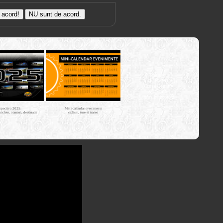
Trasee cu
bicicleta MTB
Cross Country
XC - mtb-
tours.kerucov.ro
spectiva 2025:
Mini-calendar evenimente
iciclete, oameni, destinatii
ciclism, ture si trasee