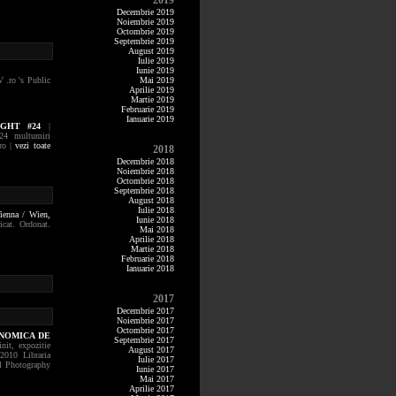
2019
Decembrie 2019
Noiembrie 2019
Octombrie 2019
Septembrie 2019
August 2019
Iulie 2019
Iunie 2019
.ro 's Public
Mai 2019
Aprilie 2019
Martie 2019
Februarie 2019
Ianuarie 2019
GHT #24
|
24 multumiri
ro |
vezi toate
2018
Decembrie 2018
Noiembrie 2018
Octombrie 2018
Septembrie 2018
August 2018
Iulie 2018
Vienna / Wien,
Iunie 2018
icat. Ordonat.
Mai 2018
Aprilie 2018
Martie 2018
Februarie 2018
Ianuarie 2018
2017
Decembrie 2017
Noiembrie 2017
Octombrie 2017
ONOMICA DE
Septembrie 2017
init, expozitie
August 2017
2010 Libraria
Iulie 2017
al Photography
Iunie 2017
Mai 2017
Aprilie 2017