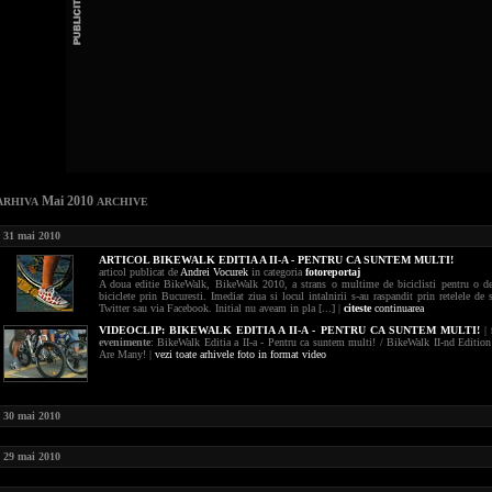
Mai 2010
ARHIVA
ARCHIVE
31 mai 2010
ARTICOL BIKEWALK EDITIA A II-A - PENTRU CA SUNTEM MULTI!
articol publicat de
Andrei Vocurek
in categoria
fotoreportaj
A doua editie BikeWalk, BikeWalk 2010, a strans o multime de biciclisti pentru o d
biciclete prin Bucuresti. Imediat ziua si locul intalnirii s-au raspandit prin retelele de s
Twitter sau via Facebook. Initial nu aveam in pla [...] |
citeste
continuarea
VIDEOCLIP:
BIKEWALK EDITIA A II-A - PENTRU CA SUNTEM MULTI!
|
evenimente
: BikeWalk Editia a II-a - Pentru ca suntem multi! / BikeWalk II-nd Editio
Are Many! |
vezi toate arhivele foto in format video
30 mai 2010
29 mai 2010