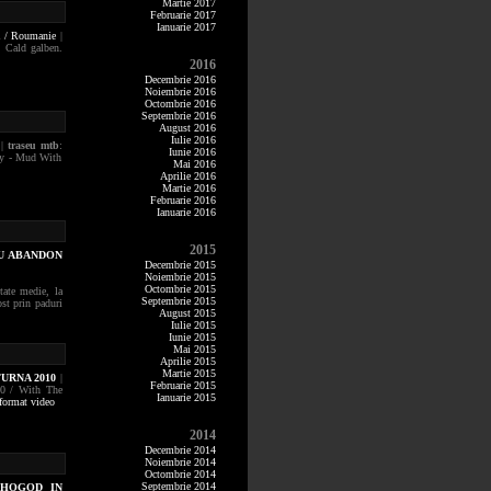
Martie 2017
Februarie 2017
Ianuarie 2017
 / Roumanie
|
. Cald galben.
2016
Decembrie 2016
Noiembrie 2016
Octombrie 2016
Septembrie 2016
August 2016
Iulie 2016
|
traseu mtb
:
Iunie 2016
ry - Mud With
Mai 2016
Aprilie 2016
Martie 2016
Februarie 2016
Ianuarie 2016
2015
CU ABANDON
Decembrie 2015
Noiembrie 2015
Octombrie 2015
tate medie, la
Septembrie 2015
st prin paduri
August 2015
Iulie 2015
Iunie 2015
Mai 2015
Aprilie 2015
Martie 2015
URNA 2010
|
Februarie 2015
10 / With The
Ianuarie 2015
 format video
2014
Decembrie 2014
Noiembrie 2014
Octombrie 2014
Septembrie 2014
CHOGOD IN