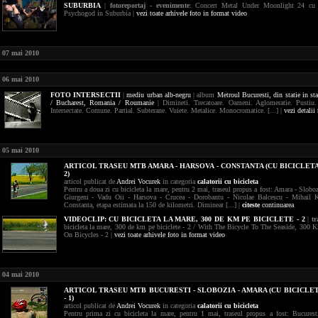
SUBURBIA
|
fotoreportaj - evenimente
: Concert Metal Under Moonlight 24 cu
Psychogod in Suburbia |
vezi toate arhivele foto in format video
07 mai 2010
06 mai 2010
FOTO
INTERSECTII
|
mediu urban
alb-negru
| album
Metroul Bucuresti, din statie in sta
/ Bucharest,
Romania / Roumanie
| Dimineti. Trecatoare. Oameni. Aglomeratie. Pustiu. 
Intersectate. Comune. Partial. Subterane. Vuiete. Metalice. Monocromatice. [...] |
vezi detalii
05 mai 2010
ARTICOL TRASEU MTB AMARA - HARSOVA - CONSTANTA (CU BICICLETA
2)
articol publicat de
Andrei Vocurek
in categoria
calatorii cu bicicleta
Pentru a doua zi cu bicicleta la mare, pentru 2 mai, traseul propus a fost: Amara - Sloboz
Giurgeni - Vadu Oii - Harsova - Crucea - Dorobantu - Nicolae Balcescu - Mihail K
Constanta, etapa estimata la 150 de kilometri. Dimineat [...] |
citeste
continuarea
VIDEOCLIP:
CU BICICLETA LA MARE, 300 DE KM PE BICICLETE - 2
|
t
bicicleta la mare, 300 de km pe biciclete - 2 / With The Bicycle To The Seaside, 300 
On Bicycles - 2 |
vezi toate arhivele foto in format video
04 mai 2010
ARTICOL TRASEU MTB BUCURESTI - SLOBOZIA - AMARA (CU BICICLE
- 1)
articol publicat de
Andrei Vocurek
in categoria
calatorii cu bicicleta
Pentru prima zi cu bicicleta la mare, pentru 1 mai, traseul propus a fost: Bucurest