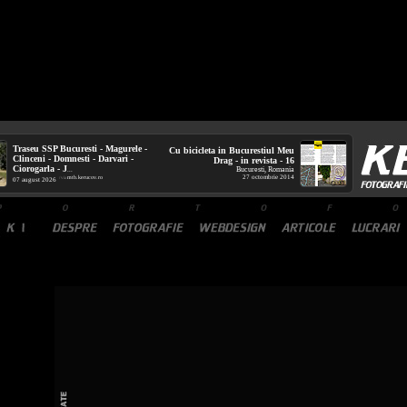
Traseu SSP Bucuresti - Magurele -
Cu bicicleta in Bucurestiul Meu
Clinceni - Domnesti - Darvari -
Drag - in revista - 16
Ciorogarla - J
Bucuresti, Romania
...
27 octombrie 2014
mtb.kerucov.ro
/ via
07 august 2026