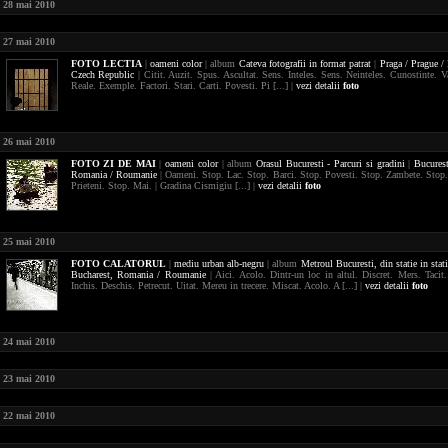
28 mai 2010
27 mai 2010
FOTO
LECTIA
|
oameni
color
| album
Cateva fotografii in format patrat
|
Praga / Prague /
Czech Republic
| Citit. Auzit. Spus. Ascultat. Sens. Inteles. Sens. Neinteles. Cunostinte. V
Reale. Exemple. Factori. Stari. Carti. Povesti. Pi [...] |
vezi detalii
foto
26 mai 2010
FOTO
ZI DE MAI
|
oameni
color
| album
Orasul Bucuresti - Parcuri si gradini
|
Bucurest
Romania / Roumanie
| Oameni. Stop. Lac. Stop. Barci. Stop. Povesti. Stop. Zambete. Stop.
Prieteni. Stop. Mai. | Gradina Cismigiu [...] |
vezi detalii
foto
25 mai 2010
FOTO
CALATORUL
|
mediu urban
alb-negru
| album
Metroul Bucuresti, din statie in stat
Bucharest,
Romania / Roumanie
| Aici. Acolo. Dintr-un loc in altul. Discret. Mers. Tacit.
Inchis. Deschis. Petrecut. Uitat. Mereu in trecere. Miscat. Acolo. A [...] |
vezi detalii
foto
24 mai 2010
23 mai 2010
22 mai 2010