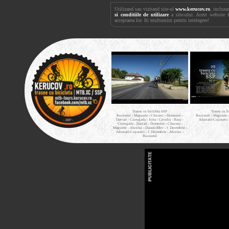
Utilizand sau vizitand site-ul
www.kerucov.ro
, incluza
si conditiile de utilizare
a site-ului. Acest website 
acceptarea lor. Iti multumim pentru intelegere!
Traseu cu bicicleta SSP
Traseu cu b
Bucuresti - Magurele - Clinceni - Domnesti -
Bucuresti - Magurele 
Darvari - Ciorogarla - Joita - Cosoba - Bacu -
Adunatii-Copaceni 
Ciorogarla - Darvari - Domnesti - Clinceni -
Magurele - Alunisu - Darasti-Ilfov - 1 Decembrie -
Adunatii-Copaceni - 1 Decembrie - Alunisu -
Bucuresti