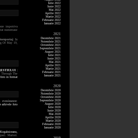
Iulie 2022
Iunie 2022
Mai 2022
Aprilie 2022
Martie 2022
Februarie 2022
Ianuarie 2022
teze impotriva
entat numeroase
2021
Decembrie 2021
otoreportaj
: In
Noiembrie 2021
ing Of May 19,
Octombrie 2021
Septembrie 2021
August 2021
Iulie 2021
Iunie 2021
Mai 2021
Aprilie 2021
Martie 2021
RESTIULUI
|
Februarie 2021
lk Through The
Ianuarie 2021
 foto in format
2020
Decembrie 2020
Noiembrie 2020
Octombrie 2020
Septembrie 2020
- evenimente
:
August 2020
e arhivele foto
Iulie 2020
Iunie 2020
Mai 2020
Aprilie 2020
Martie 2020
Februarie 2020
Ianuarie 2020
Kogalniceanu,
paci. Martori.