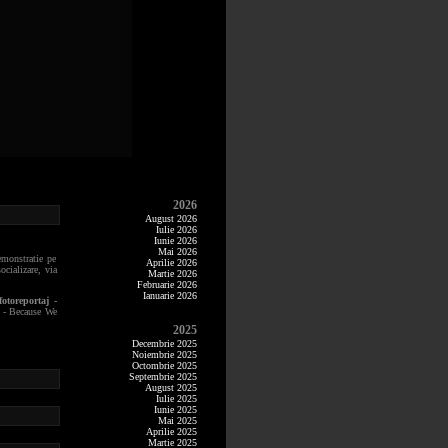
2026
August 2026
Iulie 2026
Iunie 2026
Mai 2026
emonstratie pe
Aprilie 2026
ocializare, via
Martie 2026
Februarie 2026
Ianuarie 2026
fotoreportaj -
n - Because We
2025
Decembrie 2025
Noiembrie 2025
Octombrie 2025
Septembrie 2025
August 2025
Iulie 2025
Iunie 2025
Mai 2025
Aprilie 2025
Martie 2025