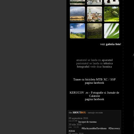
vezi
galeria foto
!
amatorul se lauda cu
aparatul
pasionatul se lauda cu
tehnica
fotograful
vede doar
lumina
Trasee cu bicicleta MTB XC / SSP
pagina facebook
KERUCOV .ro - Fotografie si Jurnale de
Calatorie
pagina facebook
the
.
SHOUT
BOX
- mesaje recente
09 septembrie 2016
ora 23:46
Inceput de toamna
20 iulie 2016
ora 11:31
#HarleyandtheDavidsons #Discovery
#2016
01 aprilie 2016