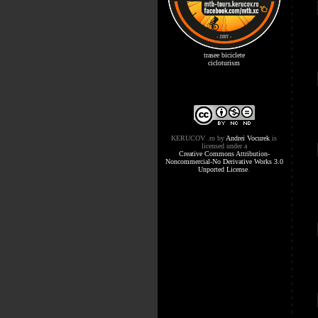
trasee biciclete
cicloturism
KERUCOV .ro
by
Andrei Vocurek
is
licensed under a
Creative Commons Attribution-
Noncommercial-No Derivative Works 3.0
Unported License
.