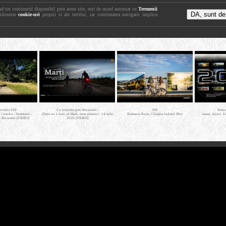
nd tot continutul disponibil prin acest site, esti de acord automat cu
Termenii
foloseste
cookie-uri
proprii si ale tertilor, iar continuarea navigarii implica
icicleta SSP
Cu bicicleta prin Bucuresti /
PiP
Retro
- Cosoba - Domnesti -
(Daca nu e luni, e) Marti, intre prieteni / 14 iulie
Romania Rosu, Chiajna Judetul Ilfov
trasee, locuri, b
- Bucuresti [VIDEO]
2026 [VIDEO]