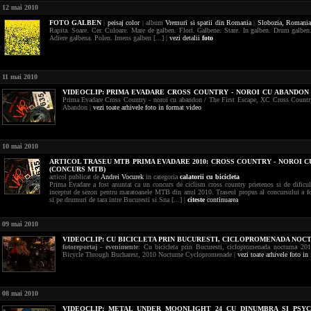
12 mai 2010
FOTO
GALBEN
|
peisaj
color
| album
Vremuri si spatii din Romania
|
Slobozia,
Romania
Rapita. Soare. Cer. Culoare. Mare de galben. Flori. Galbene. Stare. In galben. Drum galben
Adiere galbena. Polen. Imens galben [...] |
vezi detalii
foto
11 mai 2010
VIDEOCLIP:
PRIMA EVADARE CROSS COUNTRY - NOROI CU ABANDON
Prima Evadare Cross Country - noroi cu abandon / The First Escape, XC Cross Count
Abandon |
vezi toate arhivele foto in format video
10 mai 2010
ARTICOL TRASEU MTB PRIMA EVADARE 2010: CROSS COUNTRY - NOROI 
(CONCURS MTB)
articol publicat de
Andrei Vocurek
in categoria
calatorii cu bicicleta
Prima Evadare a fost anuntat ca un concurs de ciclism cross country prietenos si de dificul
inceptut de sezon pentru maratoanele MTB din anul 2010. Traseul propus al concursului a fo
si pe drumuri de tara intre Bucuresti si Sna [...] |
citeste
continuarea
09 mai 2010
VIDEOCLIP:
CU BICICLETA PRIN BUCURESTI, CICLOPROMENADA NOCT
fotoreportaj - evenimente
: Cu bicicleta prin Bucuresti, ciclopromenada nocturna 20
Bicycle Through Bucharest, 2010 Nocturne Cyclopromenade |
vezi toate arhivele foto in
08 mai 2010
VIDEOCLIP:
METAL UNDER MOONLIGHT 24 CU DINUMBRA SI PSY