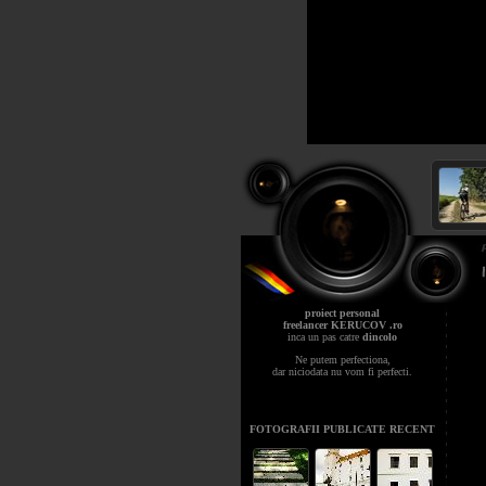
proiect personal
freelancer KERUCOV .ro
inca un pas catre
dincolo
Ne putem perfectiona,
dar niciodata nu vom fi perfecti.
FOTOGRAFII PUBLICATE RECENT