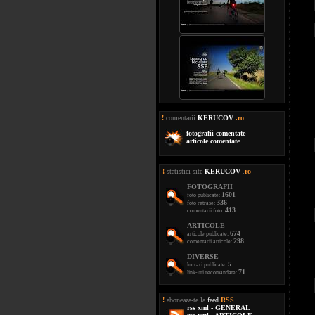
!
comentarii
KERUCOV
.ro
fotografii comentate
articole comentate
!
statistici site
KERUCOV
.
ro
FOTOGRAFII
1601
foto publicate:
336
foto retrase:
413
comentarii foto:
ARTICOLE
674
articole publicate:
298
comentarii articole:
DIVERSE
5
lucrari publicate:
71
link-uri recomandate:
!
aboneaza-te la
feed
.
RSS
rss xml - GENERAL