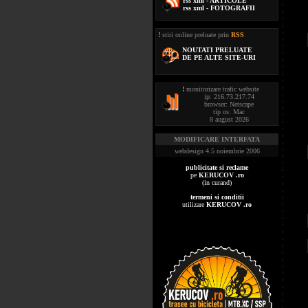
rss xml - ARTICOLE
rss xml - FOTOGRAFII
!
stiri online preluate prin
RSS
NOUTATI PRELUATE
DE PE ALTE SITE-URI
!
monitorizare trafic website
ip: 216.73.217.74
browser: Netscape
tip os: Mac
8 august 2026
MODIFICARE INTERFATA
webdesign 4.5 noiembrie 2006
publicitate si reclame
pe
KERUCOV .ro
(in curand)
termeni si conditii
utilizare
KERUCOV .ro