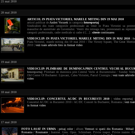
21 mai 2010
20 mai 2010
ARTICOL IN PIATA VICTORIEI, MARELE MITING DIN 19 MAI 2010
articol publicat de
Andrei Vocurek
in categoria
fotoreportaj
Sindicalisti din toate categoriile profesionale au venit in Piata Victoriei sa protes
masurilor de austeritate ale Guvernului. Veniti din intreaga tara, protestatarii au reprez
categorii profesionale, cadre medicale si cadre d [...] |
citeste
continuarea
VIDEOCLIP:
IN PIATA VICTORIEI, MARELE MITING DIN 19 MAI 2010
|
f
Piata Victoriei, marele miting din 19 mai 2010 / The Victory Square, The Great Meet
2010 |
vezi toate arhivele foto in format video
19 mai 2010
VIDEOCLIP:
PLIMBARE DE DUMINICA PRIN CENTRUL VECHI AL BUCU
fotoreportaj
: Plimbare de duminica prin Centrul Vechi al Bucurestiului / Sunday Wa
Old Center Of Bucharest: Lipscani, Calea Victoriei, Parcul Cismigiu |
vezi toate arhivele
video
18 mai 2010
VIDEOCLIP:
CONCERTUL AC/DC IN BUCURESTI 2010
|
video reportaj 
Concertul AC/DC in Bucuresti 2010 / AC/DC Concert In Bucharest, Romania |
vezi toat
in format video
17 mai 2010
FOTO
LASAT IN URMA
|
peisaj
color
| album
Vremuri si spatii din Romania
|
Mihail 
Romania / Roumanie
| Inaintat. Greu. Opus. Schimbare. Privire inapoi. Privire inainte. Co