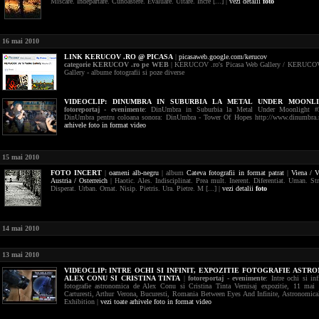
Miscare. Indepartare. Cunoastere. Evaluare. Uitare. Incre [...] |
vezi detalii
foto
16 mai 2010
LINK KERUCOV .RO @ PICASA
|
picasaweb.google.com/kerucov
categorie KERUCOV .ro pe WEB
| KERUCOV .ro's Picasa Web Gallery / KERUCOV 
Gallery - albume fotografii si poze diverse
VIDEOCLIP:
DINUMBRA IN SUBURBIA LA METAL UNDER MOONLI
fotoreportaj - evenimente
: DinUmbra in Suburbia la Metal Under Moonlight #
DinUmbra pentru coloana sonora: DinUmbra - Tower Of Hopes http://www.dinumbra.
arhivele foto in format video
15 mai 2010
FOTO
INCERT
|
oameni
alb-negru
| album
Cateva fotografii in format patrat
|
Viena / 
Austria / Osterreich
| Haotic. Ales. Indisciplinat. Prea mult. Inerent. Diferentiat. Uman. Str
Disperat. Urban. Ornat. Nisip. Pietris. Ura. Pietre. M [...] |
vezi detalii
foto
14 mai 2010
13 mai 2010
VIDEOCLIP:
INTRE OCHI SI INFINIT, EXPOZITIE FOTOGRAFIE ASTR
ALEX CONU SI CRISTINA TINTA
|
fotoreportaj - evenimente
: Intre ochi si inf
fotografie astronomica de Alex Conu si Cristina Tinta Vernisaj expozitie, 11 mai 
Carturesti, Arthur Verona, Bucuresti, Romania Between Eyes And Infinite, Astronomic
Exhibition |
vezi toate arhivele foto in format video