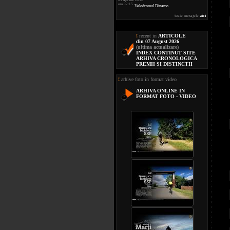
ora 02:15
Velodromul Dinamo
toate mesajele
aici
!
recent in
ARTICOLE
din 07 August 2026
(ultima actualizare)
INDEX CONTINUT SITE
ARHIVA CRONOLOGICA
PREMII SI DISTINCTII
!
arhive foto in format video
ARHIVA ONLINE IN
FORMAT FOTO - VIDEO