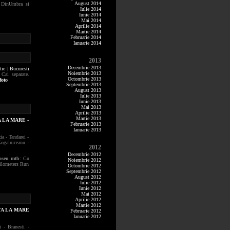
August 2014
 DinUmbra si
Iulie 2014
Iunie 2014
Mai 2014
Aprilie 2014
Martie 2014
Februarie 2014
Ianuarie 2014
2013
Decembrie 2013
tie
|
Bucuresti
Noiembrie 2013
Cai separate.
Octombrie 2013
foto
Septembrie 2013
August 2013
Iulie 2013
Iunie 2013
Mai 2013
Aprilie 2013
Martie 2013
 LA MARE -
Februarie 2013
Ianuarie 2013
ia - Tandarei -
ogalniceanu -
2012
Decembrie 2012
raseu mtb
: Cu
Noiembrie 2012
Kilometers Run
Octombrie 2012
Septembrie 2012
August 2012
Iulie 2012
Iunie 2012
Mai 2012
Aprilie 2012
Martie 2012
TA LA MARE
Februarie 2012
Ianuarie 2012
i - Branesti -