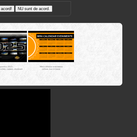
Trasee cu
bicicleta MTB
Cross Country
XC - mtb-
tours.kerucov.ro
spectiva 2025:
Mini-calendar evenimente
iciclete, oameni, destinatii
ciclism, ture si trasee