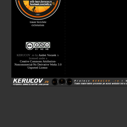
trasee biciclete
cicloturism
KERUCOV .ro
by
Andrei Vocurek
is
licensed under a
Creative Commons Attribution-
Noncommercial-No Derivative Works 3.0
Unported License
.