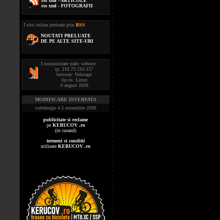
rss xml - ARTICOLE
rss xml - FOTOGRAFII
!
stiri online preluate prin
RSS
NOUTATI PRELUATE
DE PE ALTE SITE-URI
!
monitorizare trafic website
ip: 216.73.216.157
browser: Netscape
tip os: Linux
9 august 2026
MODIFICARE INTERFATA
webdesign 4.5 noiembrie 2006
publicitate si reclame
pe
KERUCOV .ro
(in curand)
termeni si conditii
utilizare
KERUCOV .ro