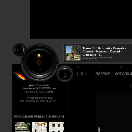
Traseu SSP Bucuresti - Magurele -
Clinceni - Domnesti - Darvari -
Ciorogarla - J
...
mtb.kerucov.ro
/ via
07 august 2026
proiect personal
|
freelancer KERUCOV .ro
inca un pas catre
dincolo
Ne putem perfectiona,
dar niciodata nu vom fi perfecti.
FOTOGRAFII PUBLICATE RECENT