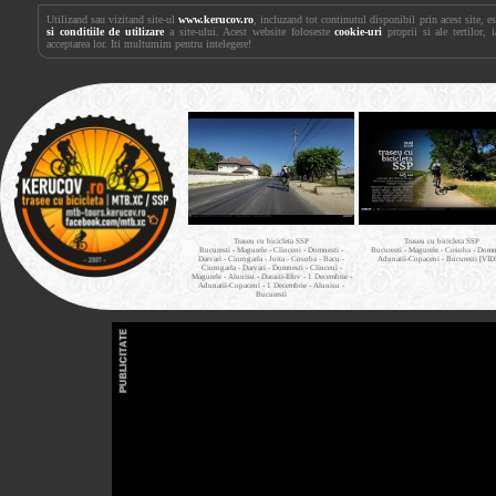
Utilizand sau vizitand site-ul
www.kerucov.ro
, incluzand tot continutul disponibil prin acest site, 
si conditiile de utilizare
a site-ului. Acest website foloseste
cookie-uri
proprii si ale tertilor, 
acceptarea lor. Iti multumim pentru intelegere!
Traseu cu bicicleta SSP
Traseu cu bicicleta SSP
Bucuresti - Magurele - Clinceni - Domnesti -
Bucuresti - Magurele - Cosoba - Domne
Darvari - Ciorogarla - Joita - Cosoba - Bacu -
Adunatii-Copaceni - Bucuresti [VI
Ciorogarla - Darvari - Domnesti - Clinceni -
Magurele - Alunisu - Darasti-Ilfov - 1 Decembrie -
Adunatii-Copaceni - 1 Decembrie - Alunisu -
Bucuresti