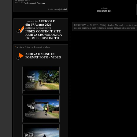
ora 02:15
Velodromul Dinamo
citeste
toate mesajele
aici
mai multe
aici
!
recent in
ARTICOLE
din 07 August 2026
KERUCOV .ro © 1997 - 2026 || Andrei Vocurek - proiect person
(ultima actualizare)
acestor materiale sunt rezervate si sunt detinute de autorii l
INDEX CONTINUT SITE
ARHIVA CRONOLOGICA
PREMII SI DISTINCTII
!
arhive foto in format video
ARHIVA ONLINE IN
FORMAT FOTO - VIDEO