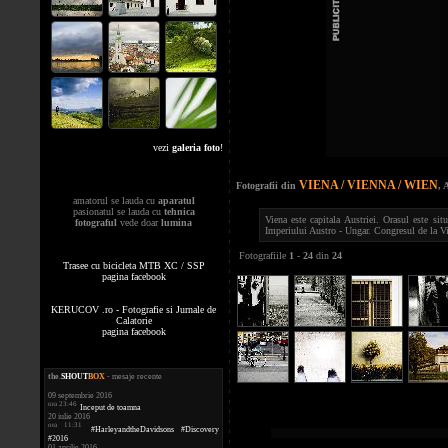
vezi
galeria foto
!
VIENA / VIENNA / WIEN
Fotografii din
, 
amatorul se lauda cu
aparatul
pasionatul se lauda cu
tehnica
Viena este capitala Austriei. Orasul este sit
fotograful
vede doar
lumina
Imperiului Austro - Ungar. Congresul de la Vi
Fotografiile
1
-
24
din
24
Trasee cu bicicleta MTB XC / SSP
pagina facebook
KERUCOV .ro - Fotografie si Jurnale de
Calatorie
pagina facebook
the
.
SHOUT
BOX
- mesaje recente
09 septembrie 2016
ora 23:46
Inceput de toamna
20 iulie 2016
ora 11:31
#HarleyandtheDavidsons #Discovery
#2016
01 aprilie 2016