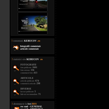
!
comentarii
KERUCOV
.ro
fotografii comentate
articole comentate
!
statistici site
KERUCOV
.
ro
FOTOGRAFII
1601
foto publicate:
336
foto retrase:
413
comentarii foto:
ARTICOLE
674
articole publicate:
298
comentarii articole:
DIVERSE
5
lucrari publicate:
71
link-uri recomandate:
!
aboneaza-te la
feed
.
RSS
rss xml - GENERAL