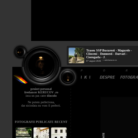
Traseu SSP Bucuresti - Magurele -
Clinceni - Domnesti - Darvari -
Ciorogarla - J
...
mtb.kerucov.ro
/ via
07 august 2026
proiect personal
freelancer KERUCOV .ro
inca un pas catre
dincolo
Ne putem perfectiona,
dar niciodata nu vom fi perfecti.
FOTOGRAFII PUBLICATE RECENT