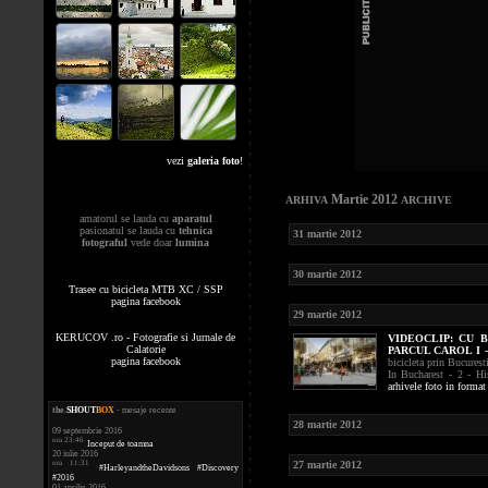
vezi
galeria foto
!
Martie 2012
ARHIVA
ARCHIVE
amatorul se lauda cu
aparatul
pasionatul se lauda cu
tehnica
31 martie 2012
fotograful
vede doar
lumina
30 martie 2012
Trasee cu bicicleta MTB XC / SSP
pagina facebook
29 martie 2012
KERUCOV .ro - Fotografie si Jurnale de
VIDEOCLIP:
CU B
Calatorie
PARCUL CAROL I -
pagina facebook
bicicleta prin Bucuresti
In Bucharest - 2 - Hi
arhivele foto in format
the
.
SHOUT
BOX
- mesaje recente
28 martie 2012
09 septembrie 2016
ora 23:46
Inceput de toamna
20 iulie 2016
27 martie 2012
ora 11:31
#HarleyandtheDavidsons #Discovery
#2016
01 aprilie 2016