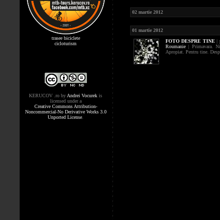
02 martie 2012
01 martie 2012
trasee biciclete
FOTO
DESPRE TINE
|
cicloturism
Roumanie
| Primavara. Ni
Apropiat. Pentru tine. Despre
KERUCOV .ro
by
Andrei Vocurek
is
licensed under a
Creative Commons Attribution-
Noncommercial-No Derivative Works 3.0
Unported License
.