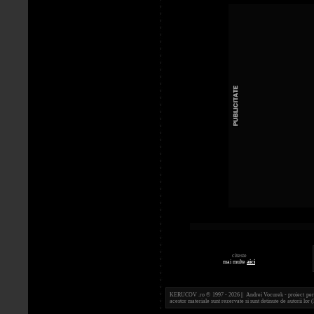
citeste
mai multe
aici
KERUCOV .ro © 1997 - 2026 || Andrei Vocurek - proiect person
acestor materiale sunt rezervate si sunt detinute de autorii l