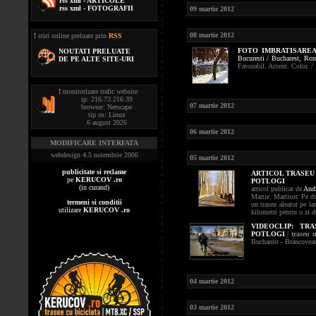
rss xml - ARTICOLE
rss xml - FOTOGRAFII
09 martie 2012
08 martie 2012
!
stiri online preluate prin
RSS
FOTO
IMBRATISARE
NOUTATI PRELUATE
Bucuresti / Bucharest,
Rom
DE PE ALTE SITE-URI
Favorabil. Accent. Color. / 
!
monitorizare trafic website
ip: 216.73.216.39
07 martie 2012
browser: Netscape
tip os: Linux
6 august 2026
06 martie 2012
MODIFICARE INTERFATA
webdesign 4.5 noiembrie 2006
05 martie 2012
publicitate si reclame
ARTICOL TRASEU
pe
KERUCOV .ro
POTLOGI
(in curand)
articol publicat de
Andr
Martie. Martisor. Pe d
termeni si conditii
un traseu aleator pe l
utilizare
KERUCOV .ro
kilometri pentru o zi 
VIDEOCLIP:
TRA
POTLOGI
|
traseu 
Bucharest - Brancovea
04 martie 2012
03 martie 2012