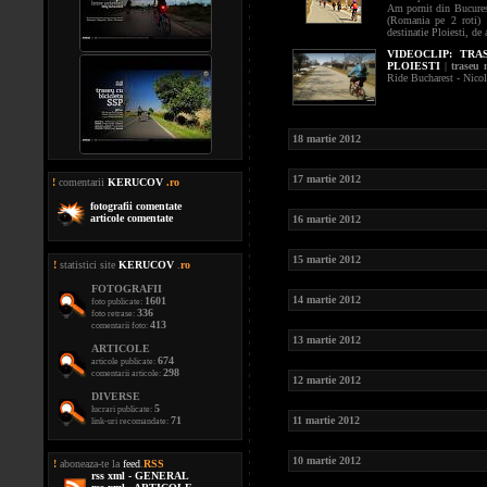
Am pornit din Bucures
(Romania pe 2 roti) 
destinatie Ploiesti, de 
VIDEOCLIP:
TRA
PLOIESTI
|
traseu
Ride Bucharest - Nico
18 martie 2012
17 martie 2012
!
comentarii
KERUCOV
.ro
fotografii comentate
articole comentate
16 martie 2012
15 martie 2012
!
statistici site
KERUCOV
.
ro
FOTOGRAFII
14 martie 2012
1601
foto publicate:
336
foto retrase:
413
comentarii foto:
13 martie 2012
ARTICOLE
674
articole publicate:
298
comentarii articole:
12 martie 2012
DIVERSE
5
lucrari publicate:
71
11 martie 2012
link-uri recomandate:
10 martie 2012
!
aboneaza-te la
feed
.
RSS
rss xml - GENERAL