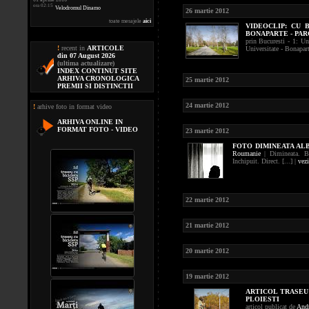
ora 02:15
Velodromul Dinamo
26 martie 2012
toate mesajele
aici
VIDEOCLIP:
CU B
BONAPARTE - PA
prin Bucuresti - 1: Un
!
recent in
ARTICOLE
Universitate - Bonapart
din 07 August 2026
(ultima actualizare)
INDEX CONTINUT SITE
ARHIVA CRONOLOGICA
25 martie 2012
PREMII SI DISTINCTII
24 martie 2012
!
arhive foto in format video
ARHIVA ONLINE IN
FORMAT FOTO - VIDEO
23 martie 2012
FOTO
DIMINEATA AL
Roumanie
| Dimineata. Bl
Inchipuit. Direct. [...] |
vezi
22 martie 2012
21 martie 2012
20 martie 2012
19 martie 2012
ARTICOL TRASEU 
PLOIESTI
articol publicat de
Andr