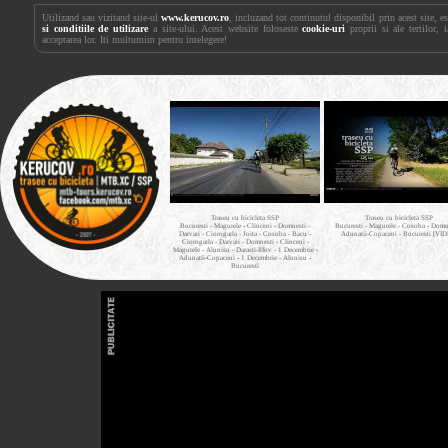
Utilizand sau vizitand site-ul
www.kerucov.ro
, incluzand tot continutul disponibil prin acest site, 
si conditiile de utilizare
a site-ului. Acest website foloseste
cookie-uri
proprii si ale tertilor, 
acceptarea lor. Iti multumim pentru intelegere!
Traseu cu bicicleta SSP
Traseu cu bicicleta SSP
Bucuresti - Magurele - Clinceni - Domnesti -
Bucuresti - Magurele - Cosoba - Domne
Darvari - Ciorogarla - Joita - Cosoba - Bacu -
Adunatii-Copaceni - Bucuresti [VI
Ciorogarla - Darvari - Domnesti - Clinceni -
Magurele - Alunisu - Darasti-Ilfov - 1 Decembrie -
Adunatii-Copaceni - 1 Decembrie - Alunisu -
Bucuresti