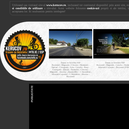
Utilizand sau vizitand site-ul
www.kerucov.ro
, incluzand tot continutul disponibil prin acest site, 
si conditiile de utilizare
a site-ului. Acest website foloseste
cookie-uri
proprii si ale tertilor, 
acceptarea lor. Iti multumim pentru intelegere!
Traseu cu bicicleta SSP
Traseu cu bicicleta SSP
Bucuresti - Magurele - Clinceni - Domnesti -
Bucuresti - Magurele - Cosoba - Domne
Darvari - Ciorogarla - Joita - Cosoba - Bacu -
Adunatii-Copaceni - Bucuresti [VI
Ciorogarla - Darvari - Domnesti - Clinceni -
Magurele - Alunisu - Darasti-Ilfov - 1 Decembrie -
Adunatii-Copaceni - 1 Decembrie - Alunisu -
Bucuresti