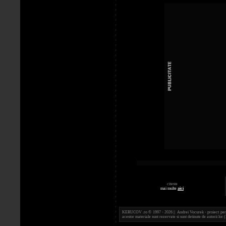
citeste
mai multe
aici
KERUCOV .ro © 1997 - 2026 || Andrei Vocurek - proiect person
acestor materiale sunt rezervate si sunt detinute de autorii l