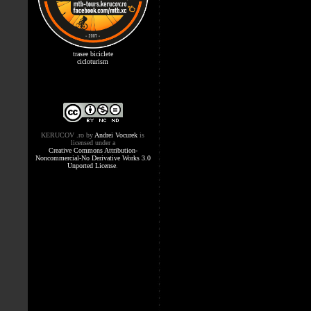
trasee biciclete
cicloturism
KERUCOV .ro
by
Andrei Vocurek
is
licensed under a
Creative Commons Attribution-
Noncommercial-No Derivative Works 3.0
Unported License
.