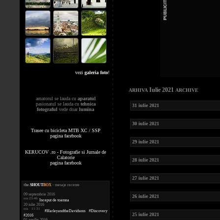
vezi
galeria foto
!
Iulie 2021
ARHIVA
ARCHIVE
amatorul se lauda cu
aparatul
pasionatul se lauda cu
tehnica
31 iulie 2021
fotograful
vede doar
lumina
30 iulie 2021
Trasee cu bicicleta MTB XC / SSP
pagina facebook
29 iulie 2021
KERUCOV .ro - Fotografie si Jurnale de
Calatorie
28 iulie 2021
pagina facebook
27 iulie 2021
the
.
SHOUT
BOX
- mesaje recente
09 septembrie 2016
26 iulie 2021
ora 23:46
Inceput de toamna
20 iulie 2016
ora 11:31
#HarleyandtheDavidsons #Discovery
25 iulie 2021
#2016
01 aprilie 2016