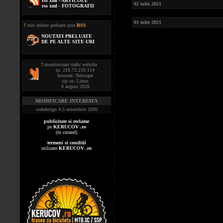
rss xml - ARTICOLE
02 iulie 2021
rss xml - FOTOGRAFII
01 iulie 2021
!
stiri online preluate prin
RSS
NOUTATI PRELUATE
DE PE ALTE SITE-URI
!
monitorizare trafic website
ip: 216.73.216.114
browser: Netscape
tip os: Linux
6 august 2026
MODIFICARE INTERFATA
webdesign 4.5 noiembrie 2006
publicitate si reclame
pe
KERUCOV .ro
(in curand)
termeni si conditii
utilizare
KERUCOV .ro