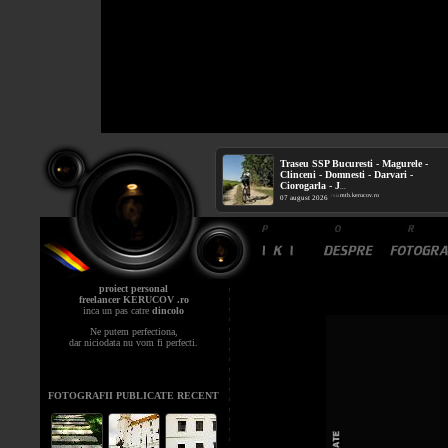
Traseu SSP Bucuresti - Magurele -
Clinceni - Domnesti - Darvari -
Ciorogarla - J
...
mtb.kerucov.ro
/ via
07 august 2026
proiect personal
freelancer KERUCOV .ro
inca un pas catre
dincolo
Ne putem perfectiona,
dar niciodata nu vom fi perfecti.
FOTOGRAFII PUBLICATE RECENT