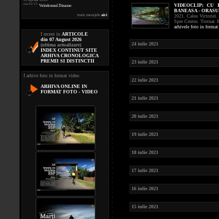
ora 02:15
VIDEOCLIP:
CU 
Velodromul Dinamo
BANEASA - ORASU
toate mesajele
aici
2021. Calea Victoriei.
Spre Centru. Trotuar. 
arhivele foto in format
!
recent in
ARTICOLE
din 07 August 2026
24 iulie 2021
(ultima actualizare)
INDEX CONTINUT SITE
ARHIVA CRONOLOGICA
PREMII SI DISTINCTII
23 iulie 2021
!
arhive foto in format video
22 iulie 2021
ARHIVA ONLINE IN
FORMAT FOTO - VIDEO
21 iulie 2021
20 iulie 2021
19 iulie 2021
18 iulie 2021
17 iulie 2021
16 iulie 2021
15 iulie 2021