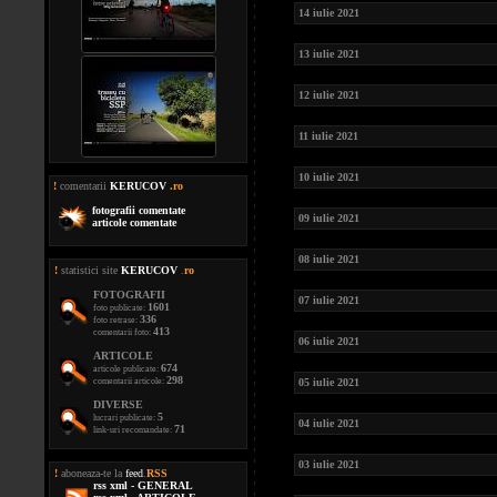
14 iulie 2021
13 iulie 2021
12 iulie 2021
11 iulie 2021
10 iulie 2021
!
comentarii
KERUCOV
.ro
fotografii comentate
09 iulie 2021
articole comentate
08 iulie 2021
!
statistici site
KERUCOV
.
ro
FOTOGRAFII
07 iulie 2021
1601
foto publicate:
336
foto retrase:
413
comentarii foto:
06 iulie 2021
ARTICOLE
674
articole publicate:
298
comentarii articole:
05 iulie 2021
DIVERSE
5
lucrari publicate:
04 iulie 2021
71
link-uri recomandate:
03 iulie 2021
!
aboneaza-te la
feed
.
RSS
rss xml - GENERAL