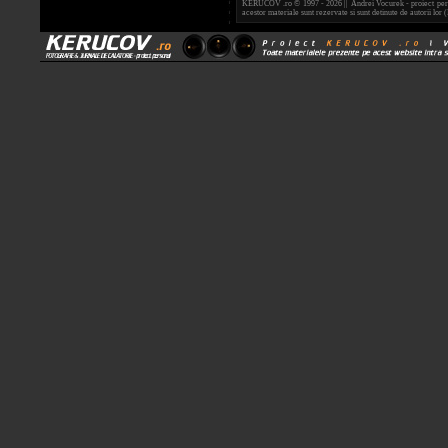
KERUCOV .ro © 1997 - 2026 || Andrei Vocurek - proiect person
acestor materiale sunt rezervate si sunt detinute de autorii l