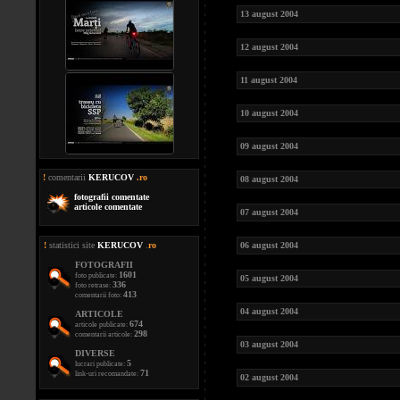
13 august 2004
12 august 2004
11 august 2004
10 august 2004
09 august 2004
!
comentarii
KERUCOV
.ro
08 august 2004
fotografii comentate
articole comentate
07 august 2004
!
statistici site
KERUCOV
.
ro
06 august 2004
FOTOGRAFII
1601
foto publicate:
05 august 2004
336
foto retrase:
413
comentarii foto:
04 august 2004
ARTICOLE
674
articole publicate:
298
comentarii articole:
03 august 2004
DIVERSE
5
lucrari publicate:
71
link-uri recomandate:
02 august 2004