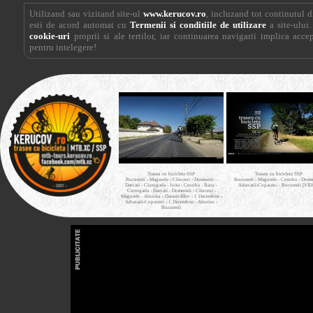
Utilizand sau vizitand site-ul
www.kerucov.ro
, incluzand tot continutul di
esti de acord automat cu
Termenii si conditiile de utilizare
a site-ului.
cookie-uri
proprii si ale tertilor, iar continuarea navigarii implica acce
pentru intelegere!
Traseu cu bicicleta SSP
Traseu cu bicicleta SSP
Bucuresti - Magurele - Clinceni - Domnesti -
Bucuresti - Magurele - Cosoba - Domne
Darvari - Ciorogarla - Joita - Cosoba - Bacu -
Adunatii-Copaceni - Bucuresti [VI
Ciorogarla - Darvari - Domnesti - Clinceni -
Magurele - Alunisu - Darasti-Ilfov - 1 Decembrie -
Adunatii-Copaceni - 1 Decembrie - Alunisu -
Bucuresti