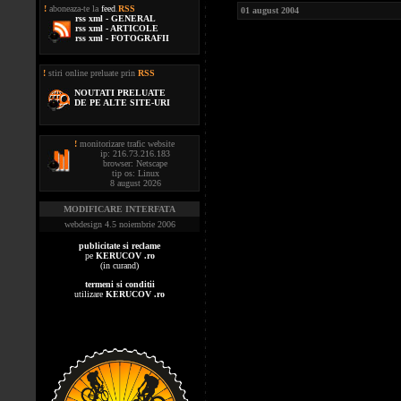
!
aboneaza-te la
feed
.
RSS
01 august 2004
rss xml - GENERAL
rss xml - ARTICOLE
rss xml - FOTOGRAFII
!
stiri online preluate prin
RSS
NOUTATI PRELUATE
DE PE ALTE SITE-URI
!
monitorizare trafic website
ip: 216.73.216.183
browser: Netscape
tip os: Linux
8 august 2026
MODIFICARE INTERFATA
webdesign 4.5 noiembrie 2006
publicitate si reclame
pe
KERUCOV .ro
(in curand)
termeni si conditii
utilizare
KERUCOV .ro