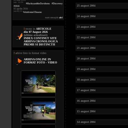
ora 11:31
#HarleyandtheDavidsons #Discovery
25 august 2004
#2016
01 aprilie 2016
ora 02:15
Velodromul Dinamo
24 august 2004
toate mesajele
aici
23 august 2004
!
recent in
ARTICOLE
din 07 August 2026
(ultima actualizare)
22 august 2004
INDEX CONTINUT SITE
ARHIVA CRONOLOGICA
PREMII SI DISTINCTII
21 august 2004
!
arhive foto in format video
20 august 2004
ARHIVA ONLINE IN
FORMAT FOTO - VIDEO
19 august 2004
18 august 2004
17 august 2004
16 august 2004
15 august 2004
14 august 2004