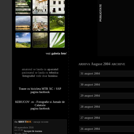
vezi
galeria foto
!
August 2004
ARHIVA
ARCHIVE
amatorul se lauda cu
aparatul
pasionatul se lauda cu
tehnica
31 august 2004
fotograful
vede doar
lumina
30 august 2004
Trasee cu bicicleta MTB XC / SSP
pagina facebook
29 august 2004
KERUCOV .ro - Fotografie si Jurnale de
Calatorie
28 august 2004
pagina facebook
27 august 2004
the
.
SHOUT
BOX
- mesaje recente
09 septembrie 2016
26 august 2004
ora 23:46
Inceput de toamna
20 iulie 2016