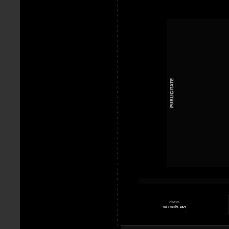
citeste
mai multe
aici