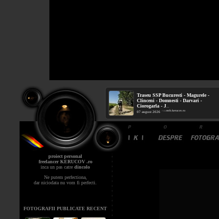
Traseu SSP Bucuresti - Magurele -
Clinceni - Domnesti - Darvari -
Ciorogarla - J
...
mtb.kerucov.ro
/ via
07 august 2026
proiect personal
freelancer KERUCOV .ro
inca un pas catre
dincolo
Ne putem perfectiona,
dar niciodata nu vom fi perfecti.
FOTOGRAFII PUBLICATE RECENT