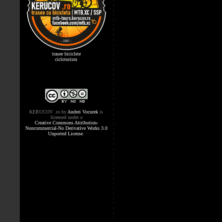
trasee biciclete
cicloturism
KERUCOV .ro
by
Andrei Vocurek
is
licensed under a
Creative Commons Attribution-
Noncommercial-No Derivative Works 3.0
Unported License
.