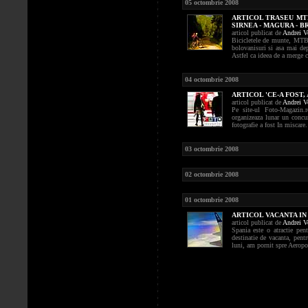
05 octombrie 2008
ARTICOL TRASEU MTB
SIRNEA - MAGURA - BR
articol publicat de
Andrei V
Bicicletele de munte, MTB-u
bolovanisuri si asa mai de
Astfel ca ideea de a merge cu
04 octombrie 2008
ARTICOL 'CE-A FOST,
articol publicat de
Andrei V
Pe site-ul Foto-Magazin.ro
organizeaza lunar un concu
fotografie a fost In miscare.
03 octombrie 2008
02 octombrie 2008
01 octombrie 2008
ARTICOL VACANTA IN 
articol publicat de
Andrei V
Spania este o atractie pen
destinatie de vacanta, pentr
luni, am pornit spre Aeropor