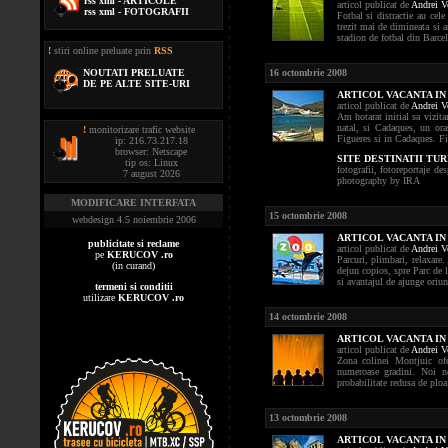
rss xml - ARTICOLE
articol publicat de
Andrei V
rss xml - FOTOGRAFII
Fotbal si distractie au cel
trezit mai de dimineata si
stadion de fotbal din Barcel
!
stiri online preluate prin
RSS
NOUTATI PRELUATE
16 octombrie 2008
DE PE ALTE SITE-URI
ARTICOL VACANTA IN 
articol publicat de
Andrei V
Am hotarat initial sa vizit
natal, si Cadaques, un ora
!
monitorizare trafic website
Figueres si in Cadaques. Fig
ip: 216.73.217.18
browser: Netscape
SITE DESTINATII TU
tip os: Linux
fotografii, fotoreportaje des
7 august 2026
photography by IRA
MODIFICARE INTERFATA
15 octombrie 2008
webdesign 4.5 noiembrie 2006
ARTICOL VACANTA IN 
publicitate si reclame
articol publicat de
Andrei V
pe
KERUCOV .ro
Parcuri, plimbari, relaxare
(in curand)
dejun copios, spre Parc de 
si avantajul de ajunge oriun
termeni si conditii
utilizare
KERUCOV .ro
14 octombrie 2008
ARTICOL VACANTA IN 
articol publicat de
Andrei V
Zona colinei Montjuic ofer
numeroase gradini. Noi ne
probabilitate redusa de ploai
13 octombrie 2008
ARTICOL VACANTA IN 