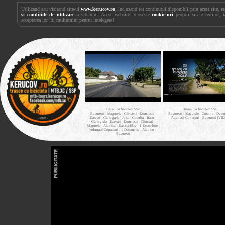
Utilizand sau vizitand site-ul
www.kerucov.ro
, incluzand tot continutul disponibil prin acest site, 
si conditiile de utilizare
a site-ului. Acest website foloseste
cookie-uri
proprii si ale tertilor, 
acceptarea lor. Iti multumim pentru intelegere!
Traseu cu bicicleta SSP
Traseu cu bicicleta SSP
Bucuresti - Magurele - Clinceni - Domnesti -
Bucuresti - Magurele - Cosoba - Domne
Darvari - Ciorogarla - Joita - Cosoba - Bacu -
Adunatii-Copaceni - Bucuresti [VI
Ciorogarla - Darvari - Domnesti - Clinceni -
Magurele - Alunisu - Darasti-Ilfov - 1 Decembrie -
Adunatii-Copaceni - 1 Decembrie - Alunisu -
Bucuresti