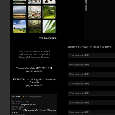
vezi
galeria foto
!
Octombrie 2008
ARHIVA
ARCHIVE
amatorul se lauda cu
aparatul
pasionatul se lauda cu
tehnica
31 octombrie 2008
fotograful
vede doar
lumina
30 octombrie 2008
Trasee cu bicicleta MTB XC / SSP
pagina facebook
29 octombrie 2008
KERUCOV .ro - Fotografie si Jurnale de
Calatorie
28 octombrie 2008
pagina facebook
27 octombrie 2008
the
.
SHOUT
BOX
- mesaje recente
09 septembrie 2016
26 octombrie 2008
ora 23:46
Inceput de toamna
20 iulie 2016
ora 11:31
#HarleyandtheDavidsons #Discovery
25 octombrie 2008
#2016
01 aprilie 2016