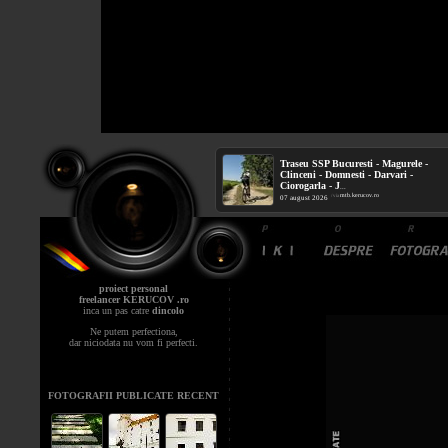
Traseu SSP Bucuresti - Magurele -
Clinceni - Domnesti - Darvari -
Ciorogarla - J
...
mtb.kerucov.ro
/ via
07 august 2026
proiect personal
freelancer KERUCOV .ro
inca un pas catre
dincolo
Ne putem perfectiona,
dar niciodata nu vom fi perfecti.
FOTOGRAFII PUBLICATE RECENT