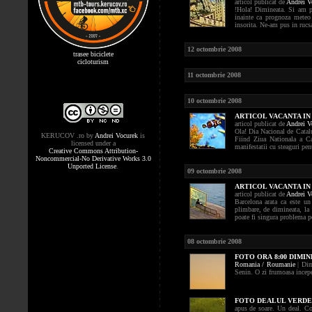
articol publicat de
Andrei V
!Hola! Dimineata. Si am pl
inainte ca prognoza meteo 
insorita. Ne-am pus in rucsac
12 octombrie 2008
trasee biciclete
cicloturism
11 octombrie 2008
10 octombrie 2008
ARTICOL VACANTA IN 
articol publicat de
Andrei V
Ola! Dia Nacional de Catalu
KERUCOV .ro
by
Andrei Vocurek
is
Fiind Ziua Nationala a Ca
licensed under a
manifestatii cu steaguri pent
Creative Commons Attribution-
Noncommercial-No Derivative Works 3.0
Unported License
.
09 octombrie 2008
ARTICOL VACANTA IN 
articol publicat de
Andrei V
Barcelona arata ca este un 
plimbare, de dimineata, la
poate fi singura problema pen
08 octombrie 2008
FOTO
ORA 8:00 DIMI
Romania / Roumanie
| Dim
Senin. O zi frumoasa incepe!
FOTO
DEALUL VERDE
apus de soare. Un deal. Co