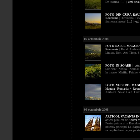
De toamna. [...] |
vezi detal
FOTO
DIN GURA RAU
Roumanie
| Dimineata. Dev
frumoasa incepe! [...] |
vezi
07 octombrie 2008
FOTO
SATUL MAGUR
Roumanie
| Rural. Ambient.
Liniste. Nori. Aer. Timp. Su
FOTO
IN SOARE
|
peis
Suficient. Natural. Normal.
In trecere. Mirific. Privire. 
FOTO
VEDERE: MAGU
Magura,
Romania / Roum
Ambient. Solar. Cald. Culoar.
06 octombrie 2008
ARTICOL VACANTA IN 
articol publicat de
Andrei V
Pentru prima zi in Barcelon
obiectiv principal La Sagra
sa ne plimbam pe jos pe stra