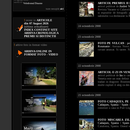
ora 02:15
ARTICOL PREMIUL II 
Velodromul Dinamo
articol publicat de
Andrei V
toate mesajele
aici
Revista Vacante si Calatorii
si expozitie de fotografii p
salonului s-a desfasurat la
!
recent in
ARTICOLE
din 07 August 2026
24 octombrie 2008
(ultima actualizare)
INDEX CONTINUT SITE
ARHIVA CRONOLOGICA
PREMII SI DISTINCTII
23 octombrie 2008
FOTO
PE VULCAN
|
pe
!
arhive foto in format video
Roumanie
| Amiaza. Noroi. 
cuvant aruncat. Si tacere. N
ARHIVA ONLINE IN
FORMAT FOTO - VIDEO
22 octombrie 2008
ARTICOL O ZI IN VE
articol publicat de
Ira
in cat
Venetia este un oras definit
tradari in dragoste. Bineinte
multe cupluri il aleg ca des 
21 octombrie 2008
FOTO
CADAQUES, PE
Cadaques,
Spania / Spain 
construit o casa in Port Lli
FOTO
MISCAREA ZIL
Cadaques,
Spania / Spain
Catalonia, Spania. Orasul se