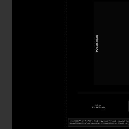
citeste
mai multe
aici
KERUCOV .ro © 1997 - 2026 || Andrei Vocurek - proiect person
acestor materiale sunt rezervate si sunt detinute de autorii l