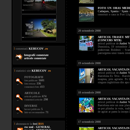
FOTO
UN ORAS MED
Cadaques,
Spania / Spain 
construit o casa in Port Lli
20 octombrie 2008
ARTICOL TRASEU MTB
(CONCURS MTB)
articol publicat de
Andrei V
Duminica, 19 octombrie 20
!
comentarii
KERUCOV
.ro
prahovean Boldesti - Scae
parcurgerea unui traseu inte
fotografii comentate
articole comentate
19 octombrie 2008
ARTICOL VACANTA IN S
!
statistici site
KERUCOV
.
ro
articol publicat de
Andrei V
Barcelona Es Teva - Barcelo
FOTOGRAFII
noaptea, prin agitatie. Pe
1601
foto publicate:
singura inghititura din apa s
336
foto retrase:
413
comentarii foto:
18 octombrie 2008
ARTICOLE
674
articole publicate:
ARTICOL VACANTA IN 
298
comentarii articole:
articol publicat de
Andrei V
Barcelona este un oras placut
DIVERSE
se pot plimba in voie, trafi
5
lucrari publicate:
de agitat ar parea la incepu [
71
link-uri recomandate:
17 octombrie 2008
!
aboneaza-te la
feed
.
RSS
rss xml - GENERAL
ARTICOL VACANTA IN 