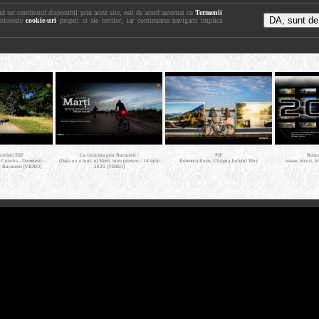
nd tot continutul disponibil prin acest site, esti de acord automat cu
Termenii
foloseste
cookie-uri
proprii si ale tertilor, iar continuarea navigarii implica
icicleta SSP
Cu bicicleta prin Bucuresti /
PiP
Retro
- Cosoba - Domnesti -
(Daca nu e luni, e) Marti, intre prieteni / 14 iulie
Romania Rosu, Chiajna Judetul Ilfov
trasee, locuri, b
- Bucuresti [VIDEO]
2026 [VIDEO]