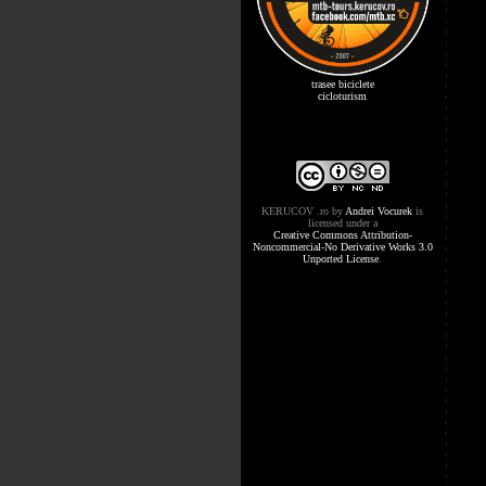
trasee biciclete
cicloturism
KERUCOV .ro
by
Andrei Vocurek
is
licensed under a
Creative Commons Attribution-
Noncommercial-No Derivative Works 3.0
Unported License
.