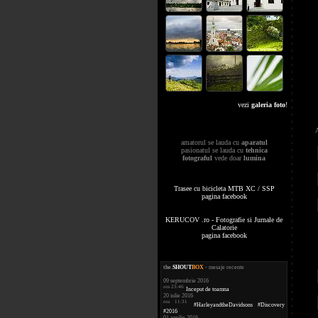
vezi
galeria foto
!
amatorul se lauda cu
aparatul
pasionatul se lauda cu
tehnica
fotograful
vede doar
lumina
Trasee cu bicicleta MTB XC / SSP
pagina facebook
KERUCOV .ro - Fotografie si Jurnale de
Calatorie
pagina facebook
the
.
SHOUT
BOX
- mesaje recente
09 septembrie 2016
ora 23:46
Inceput de toamna
20 iulie 2016
ora 11:31
#HarleyandtheDavidsons #Discovery
#2016
01 aprilie 2016