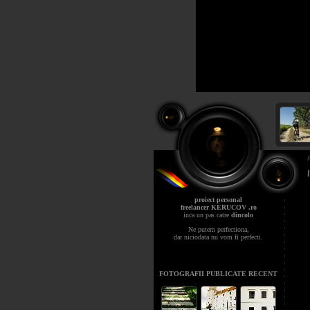
proiect personal
freelancer KERUCOV .ro
inca un pas catre
dincolo
Ne putem perfectiona,
dar niciodata nu vom fi perfecti.
FOTOGRAFII PUBLICATE RECENT