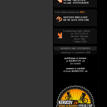
rss xml - ARTICOLE
rss xml - FOTOGRAFII
!
stiri online preluate prin
RSS
NOUTATI PRELUATE
DE PE ALTE SITE-URI
!
monitorizare trafic website
ip: 216.73.216.31
browser: Netscape
tip os: Mac
7 august 2026
MODIFICARE INTERFATA
webdesign 4.5 noiembrie 2006
publicitate si reclame
pe
KERUCOV .ro
(in curand)
termeni si conditii
utilizare
KERUCOV .ro