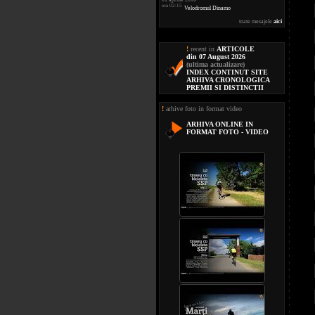
ora 02:15
Velodromul Dinamo
toate mesajele
aici
!
recent in
ARTICOLE
din 07 August 2026
(ultima actualizare)
INDEX CONTINUT SITE
ARHIVA CRONOLOGICA
PREMII SI DISTINCTII
!
arhive foto in format video
ARHIVA ONLINE IN
FORMAT FOTO - VIDEO