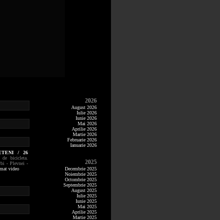
2026
August 2026
Iulie 2026
Iunie 2026
Mai 2026
Aprilie 2026
Martie 2026
Februarie 2026
Ianuarie 2026
TENI / 26
 de bicicleta.
2025
bi - Plevnei -
rmat video
Decembrie 2025
Noiembrie 2025
Octombrie 2025
Septembrie 2025
August 2025
Iulie 2025
Iunie 2025
Mai 2025
Aprilie 2025
Martie 2025