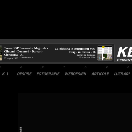
Traseu SSP Bucuresti - Magurele -
Cu bicicleta in Bucurestiul Meu
Clinceni - Domnesti - Darvari -
Drag - in revista - 16
Ciorogarla - J
Bucuresti, Romania
...
27 octombrie 2014
mtb.kerucov.ro
/ via
07 august 2026