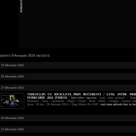
Februarie 2024
ARHIVA
ARCHIVE
29 februarie 2024
28 februarie 2024
27 februarie 2024
VIDEOCLIP:
CU BICICLETA PRIN BUCURESTI / LUNI, INTRE PRIE
FEBRUARIE 2024 [VIDEO]
|
foto-video reportaj
: Luni, intre prieteni! / Drag
Bucuresti - Izvor - Grozavesti - Regie - Ciurel - Rosu - Dudu - Chiajna - Giulesti Sar
Izvor / 30 km / 26 februarie 2024 // Drag Master Pro SSP |
vezi toate arhivele foto in fo
26 februarie 2024
25 februarie 2024