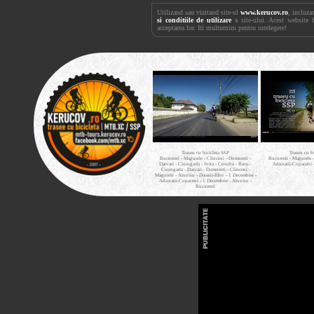
Utilizand sau vizitand site-ul
www.kerucov.ro
, incluza
si conditiile de utilizare
a site-ului. Acest website 
acceptarea lor. Iti multumim pentru intelegere!
Traseu cu bicicleta SSP
Traseu cu b
Bucuresti - Magurele - Clinceni - Domnesti -
Bucuresti - Magurele 
Darvari - Ciorogarla - Joita - Cosoba - Bacu -
Adunatii-Copaceni 
Ciorogarla - Darvari - Domnesti - Clinceni -
Magurele - Alunisu - Darasti-Ilfov - 1 Decembrie -
Adunatii-Copaceni - 1 Decembrie - Alunisu -
Bucuresti