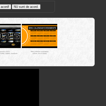
Trasee cu
bicicleta MTB
Cross Country
XC - mtb-
tours.kerucov.ro
spectiva 2025:
Mini-calendar evenimente
iciclete, oameni, destinatii
ciclism, ture si trasee