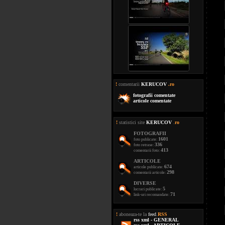
!
comentarii
KERUCOV
.ro
fotografii comentate
articole comentate
!
statistici site
KERUCOV
.
ro
FOTOGRAFII
1601
foto publicate:
336
foto retrase:
413
comentarii foto:
ARTICOLE
674
articole publicate:
298
comentarii articole:
DIVERSE
5
lucrari publicate:
71
link-uri recomandate:
!
aboneaza-te la
feed
.
RSS
rss xml - GENERAL