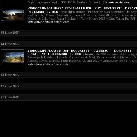
Dupa o saptamana de ploi. SSP 48/16. Sambata dimineat [...] |
citeste
continuarea
VIDEOCLIP:
JOI SEARA PEDALAM LEJER / #137 / BUCURESTI - DARASTI
DECEMBRIE [VIDEO]
|
foto-video reportaj
: Plimbare de seara pe biciclete. Joi sear
- editia 137. Traseu: Bucuresti - Jilava - Alunisu - Darasti-Ilfov - 1 Decembrie si
Musculite. Cald. Vara. Fratia Bicicletei / 47km / 5 iunie 2025 // Drag Master Pro SSP
toate arhivele foto in format video
05 iunie 2025
04 iunie 2025
VIDEOCLIP:
TRASEU SSP BUCURESTI - ALUNISU - DOMNESTI - 
SINGURENI - 1 DECEMBRIE [VIDEO]
|
traseu mtb
: 100 km prin Judetul Giurgi
Trecere pe la Livada cu Lavanda. Campuri verzi. Maci. Cer albastru si nori frumosi. Op
Adunati, 130km cu grupul Fratia Bicicletei / 31 mai 2025 // Drag Master Pro SSP / Go
toate arhivele foto in format video
03 iunie 2025
02 iunie 2025
01 iunie 2025