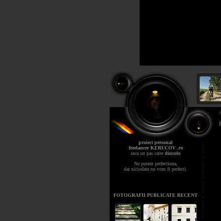
proiect personal
freelancer KERUCOV .ro
inca un pas catre
dincolo
Ne putem perfectiona,
dar niciodata nu vom fi perfecti.
FOTOGRAFII PUBLICATE RECENT