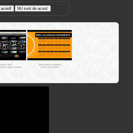
Trasee cu
bicicleta MTB
Cross Country
XC - mtb-
tours.kerucov.ro
spectiva 2025:
Mini-calendar evenimente
iciclete, oameni, destinatii
ciclism, ture si trasee