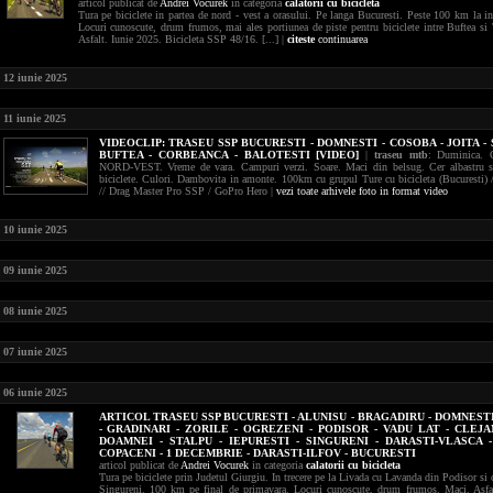
articol publicat de
Andrei Vocurek
in categoria
calatorii cu bicicleta
Tura pe biciclete in partea de nord - vest a orasului. Pe langa Bucuresti. Peste 100 km la in
Locuri cunoscute, drum frumos, mai ales portiunea de piste pentru biciclete intre Buftea si
Asfalt. Iunie 2025. Bicicleta SSP 48/16. [...] |
citeste
continuarea
12 iunie 2025
11 iunie 2025
VIDEOCLIP:
TRASEU SSP BUCURESTI - DOMNESTI - COSOBA - JOITA - 
BUFTEA - CORBEANCA - BALOTESTI [VIDEO]
|
traseu mtb
: Duminica. 
NORD-VEST. Vreme de vara. Campuri verzi. Soare. Maci din belsug. Cer albastru si
biciclete. Culori. Dambovita in amonte. 100km cu grupul Ture cu bicicleta (Bucuresti) 
// Drag Master Pro SSP / GoPro Hero |
vezi toate arhivele foto in format video
10 iunie 2025
09 iunie 2025
08 iunie 2025
07 iunie 2025
06 iunie 2025
ARTICOL TRASEU SSP BUCURESTI - ALUNISU - BRAGADIRU - DOMNESTI
- GRADINARI - ZORILE - OGREZENI - PODISOR - VADU LAT - CLEJA
DOAMNEI - STALPU - IEPURESTI - SINGURENI - DARASTI-VLASCA -
COPACENI - 1 DECEMBRIE - DARASTI-ILFOV - BUCURESTI
articol publicat de
Andrei Vocurek
in categoria
calatorii cu bicicleta
Tura pe biciclete prin Judetul Giurgiu. In trecere pe la Livada cu Lavanda din Podisor si 
Singureni. 100 km pe final de primavara. Locuri cunoscute, drum frumos. Maci. Asfa