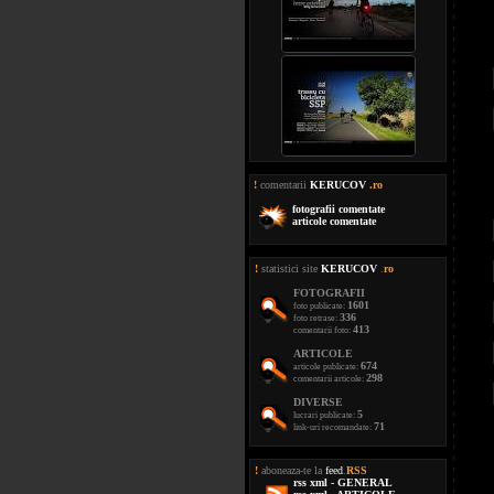
!
comentarii
KERUCOV
.ro
fotografii comentate
articole comentate
!
statistici site
KERUCOV
.
ro
FOTOGRAFII
1601
foto publicate:
336
foto retrase:
413
comentarii foto:
ARTICOLE
674
articole publicate:
298
comentarii articole:
DIVERSE
5
lucrari publicate:
71
link-uri recomandate:
!
aboneaza-te la
feed
.
RSS
rss xml - GENERAL