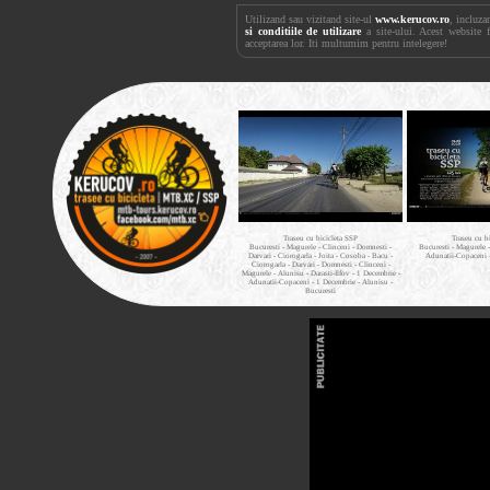
Utilizand sau vizitand site-ul
www.kerucov.ro
, incluza
si conditiile de utilizare
a site-ului. Acest website 
acceptarea lor. Iti multumim pentru intelegere!
Traseu cu bicicleta SSP
Traseu cu b
Bucuresti - Magurele - Clinceni - Domnesti -
Bucuresti - Magurele 
Darvari - Ciorogarla - Joita - Cosoba - Bacu -
Adunatii-Copaceni 
Ciorogarla - Darvari - Domnesti - Clinceni -
Magurele - Alunisu - Darasti-Ilfov - 1 Decembrie -
Adunatii-Copaceni - 1 Decembrie - Alunisu -
Bucuresti