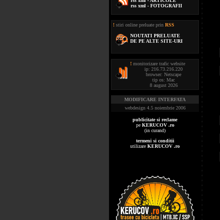
rss xml - ARTICOLE
rss xml - FOTOGRAFII
!
stiri online preluate prin
RSS
NOUTATI PRELUATE
DE PE ALTE SITE-URI
!
monitorizare trafic website
ip: 216.73.216.220
browser: Netscape
tip os: Mac
8 august 2026
MODIFICARE INTERFATA
webdesign 4.5 noiembrie 2006
publicitate si reclame
pe
KERUCOV .ro
(in curand)
termeni si conditii
utilizare
KERUCOV .ro