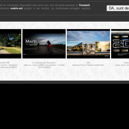
nd tot continutul disponibil prin acest site, esti de acord automat cu
Termenii
foloseste
cookie-uri
proprii si ale tertilor, iar continuarea navigarii implica
icicleta SSP
Cu bicicleta prin Bucuresti /
PiP
Retro
- Cosoba - Domnesti -
(Daca nu e luni, e) Marti, intre prieteni / 14 iulie
Romania Rosu, Chiajna Judetul Ilfov
trasee, locuri, b
- Bucuresti [VIDEO]
2026 [VIDEO]