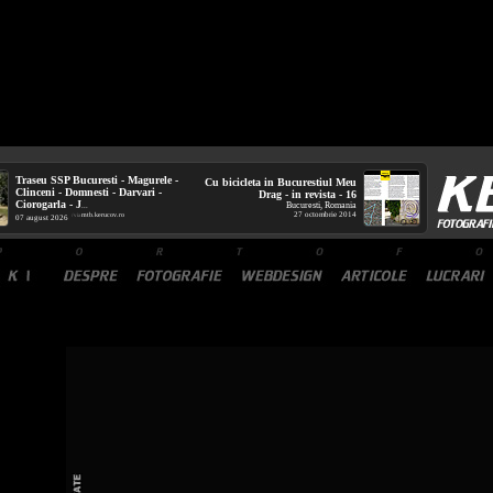
Traseu SSP Bucuresti - Magurele -
Cu bicicleta in Bucurestiul Meu
Clinceni - Domnesti - Darvari -
Drag - in revista - 16
Ciorogarla - J
Bucuresti, Romania
...
27 octombrie 2014
mtb.kerucov.ro
/ via
07 august 2026