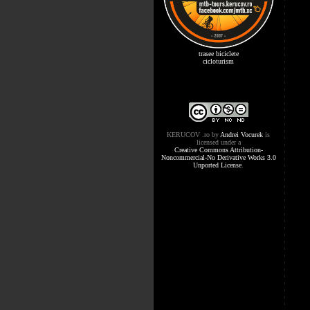
trasee biciclete
cicloturism
KERUCOV .ro
by
Andrei Vocurek
is
licensed under a
Creative Commons Attribution-
Noncommercial-No Derivative Works 3.0
Unported License
.