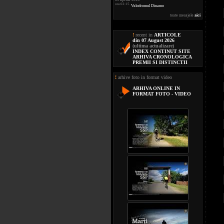
ora 02:15
Velodromul Dinamo
toate mesajele
aici
!
recent in
ARTICOLE
din 07 August 2026
(ultima actualizare)
INDEX CONTINUT SITE
ARHIVA CRONOLOGICA
PREMII SI DISTINCTII
!
arhive foto in format video
ARHIVA ONLINE IN
FORMAT FOTO - VIDEO