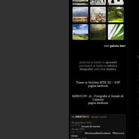
vezi
galeria foto
!
amatorul se lauda cu
aparatul
pasionatul se lauda cu
tehnica
fotograful
vede doar
lumina
Trasee cu bicicleta MTB XC / SSP
pagina facebook
KERUCOV .ro - Fotografie si Jurnale de
Calatorie
pagina facebook
the
.
SHOUT
BOX
- mesaje recente
09 septembrie 2016
ora 23:46
Inceput de toamna
20 iulie 2016
ora 11:31
#HarleyandtheDavidsons #Discovery
#2016
01 aprilie 2016