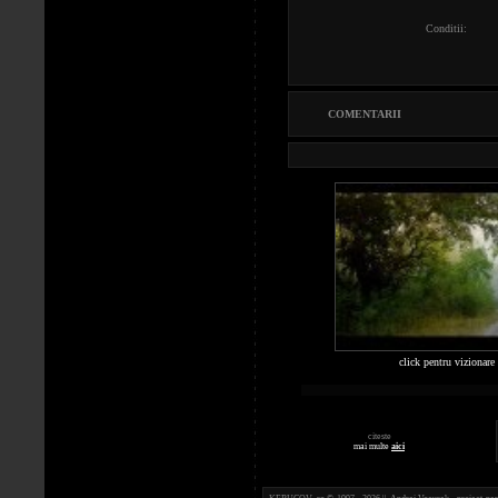
Conditii:
COMENTARII
click pentru vizionare
citeste
mai multe
aici