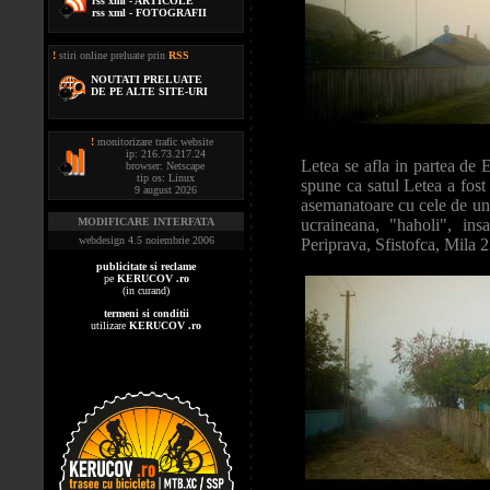
rss xml - ARTICOLE
rss xml - FOTOGRAFII
!
stiri online preluate prin
RSS
NOUTATI PRELUATE
DE PE ALTE SITE-URI
!
monitorizare trafic website
ip: 216.73.217.24
Letea se afla in partea de E
browser: Netscape
tip os: Linux
spune ca satul Letea a fost 
9 august 2026
asemanatoare cu cele de und
MODIFICARE INTERFATA
ucraineana, "haholi", ins
webdesign 4.5 noiembrie 2006
Periprava, Sfistofca, Mila 2
publicitate si reclame
pe
KERUCOV .ro
(in curand)
termeni si conditii
utilizare
KERUCOV .ro