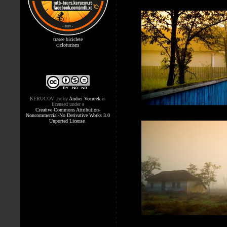
trasee biciclete
cicloturism
KERUCOV .ro
by
Andrei Vocurek
is
licensed under a
Creative Commons Attribution-
Noncommercial-No Derivative Works 3.0
Unported License
.