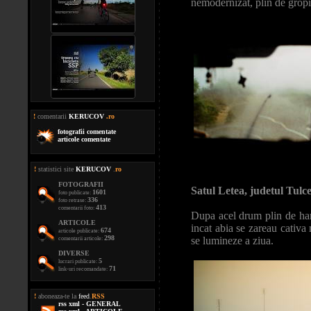
nemodernizat, plin de gropi 
!
comentarii
KERUCOV
.ro
fotografii comentate
articole comentate
!
statistici site
KERUCOV
.
ro
FOTOGRAFII
Satul Letea, judetul Tul
1601
foto publicate:
336
foto retrase:
413
comentarii foto:
Dupa acel drum plin de hart
ARTICOLE
incat abia se zareau cativa 
674
articole publicate:
298
se lumineze a ziua.
comentarii articole:
DIVERSE
5
lucrari publicate:
71
link-uri recomandate:
!
aboneaza-te la
feed
.
RSS
rss xml - GENERAL