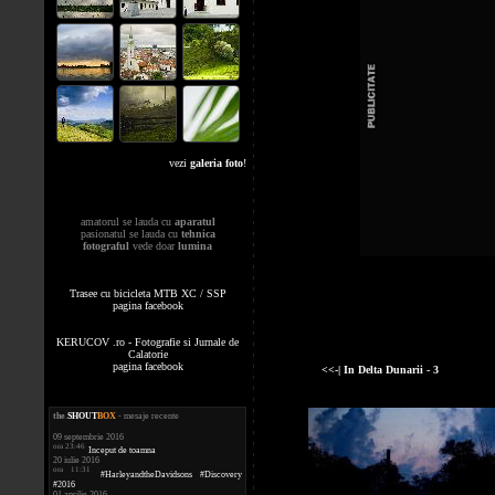
vezi
galeria foto
!
amatorul se lauda cu
aparatul
pasionatul se lauda cu
tehnica
fotograful
vede doar
lumina
Trasee cu bicicleta MTB XC / SSP
pagina facebook
KERUCOV .ro - Fotografie si Jurnale de
Calatorie
pagina facebook
<<-| In Delta Dunarii - 3
the
.
SHOUT
BOX
- mesaje recente
09 septembrie 2016
ora 23:46
Inceput de toamna
20 iulie 2016
ora 11:31
#HarleyandtheDavidsons #Discovery
#2016
01 aprilie 2016