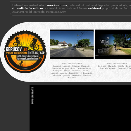
Utilizand sau vizitand site-ul
www.kerucov.ro
, incluzand tot continutul disponibil prin acest site, 
si conditiile de utilizare
a site-ului. Acest website foloseste
cookie-uri
proprii si ale tertilor, 
acceptarea lor. Iti multumim pentru intelegere!
Traseu cu bicicleta SSP
Traseu cu bicicleta SSP
Bucuresti - Magurele - Clinceni - Domnesti -
Bucuresti - Magurele - Cosoba - Domne
Darvari - Ciorogarla - Joita - Cosoba - Bacu -
Adunatii-Copaceni - Bucuresti [VI
Ciorogarla - Darvari - Domnesti - Clinceni -
Magurele - Alunisu - Darasti-Ilfov - 1 Decembrie -
Adunatii-Copaceni - 1 Decembrie - Alunisu -
Bucuresti