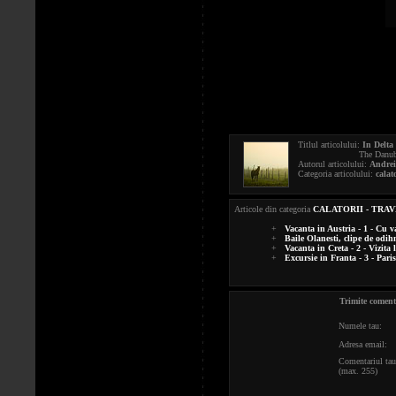
Titlul articolului:
In Delta
The Danube Delta - 4
Autorul articolului:
Andrei
Categoria articolului:
calato
Articole din categoria
CALATORII - TRA
+
Vacanta in Austria - 1 - Cu v
+
Baile Olanesti, clipe de odih
+
Vacanta in Creta - 2 - Vizita
+
Excursie in Franta - 3 - Pari
Trimite comenta
Numele tau:
Adresa email:
Comentariul tau
(max. 255)