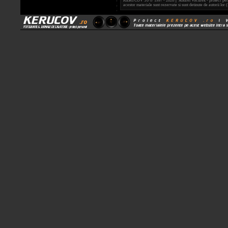
KERUCOV .ro © 1997 - 2026 || Andrei Vocurek - proiect person
acestor materiale sunt rezervate si sunt detinute de autorii l