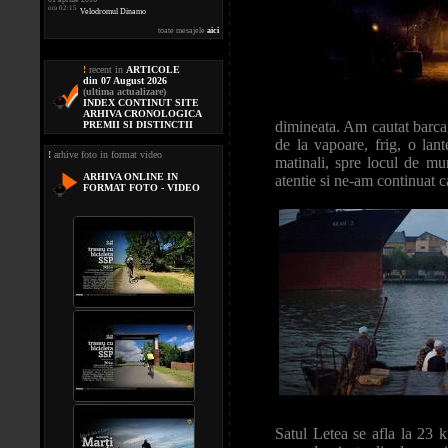
ora 02:15
Velodromul Dinamo
toate mesajele
aici
!
recent in
ARTICOLE
din 07 August 2026
(ultima actualizare)
INDEX CONTINUT SITE
ARHIVA CRONOLOGICA
dimineata. Am cautat barcag
PREMII SI DISTINCTII
de la vapoare, frig, o la
!
arhive foto in format video
matinali, spre locul de mu
ARHIVA ONLINE IN
atentie si ne-am continuat ca
FORMAT FOTO - VIDEO
Satul Letea se afla la 23 