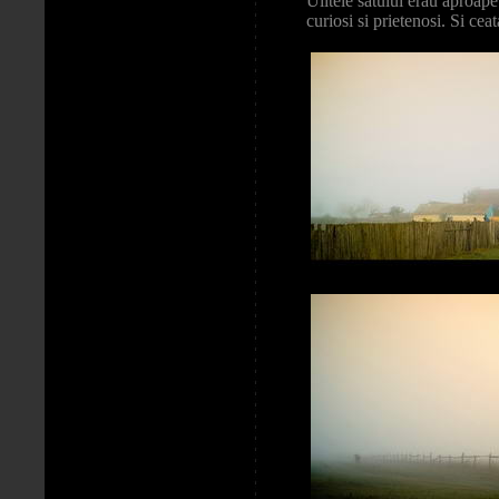
Ulitele satului erau aproape
curiosi si prietenosi. Si cea