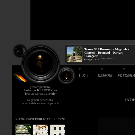
Traseu SSP Bucuresti - Magurele -
Clinceni - Domnesti - Darvari -
Ciorogarla - J
...
mtb.kerucov.ro
/ via
07 august 2026
proiect personal
freelancer KERUCOV .ro
inca un pas catre
dincolo
IN D
Ne putem perfectiona,
dar niciodata nu vom fi perfecti.
FOTOGRAFII PUBLICATE RECENT