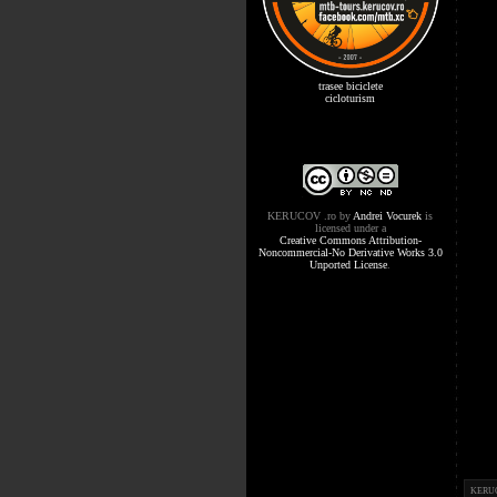
trasee biciclete
cicloturism
KERUCOV .ro
by
Andrei Vocurek
is
licensed under a
Creative Commons Attribution-
Noncommercial-No Derivative Works 3.0
Unported License
.
KERUCOV