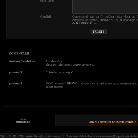
(max. 255)
Conditii:
Comentariul tau va fi publicat doar daca au f
campurile obligatorii, marcate cu (*), si doar dupa c
de
KERUCOV .ro
COMENTARII
Andreea Sanduloiu
Excelenta! :)
Raspuns: Multumesc pentru apreciere.
poisonm3
"Desertul va asteapta"..........
poisonm3
NO Comment!! BRAVO....si cine zice ca mai exista poze asemanatoare ..
mult! superb!
citeste
Amicus certus in re incerta cernitur -
mai multe
aici
 .ro © 1997 - 2026 || Andrei Vocurek - proiect personal || Toate materialele incluse pe www.kerucov.ro (fotografii, articole, lucr