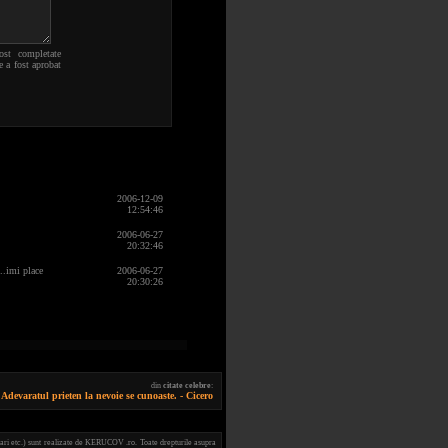
ost completate
e a fost aprobat
2006-12-09
12:54:46
2006-06-27
20:32:46
.imi place
2006-06-27
20:30:26
din
citate celebre
:
 Adevaratul prieten la nevoie se cunoaste. - Cicero
ari etc.) sunt realizate de KERUCOV .ro. Toate drepturile asupra