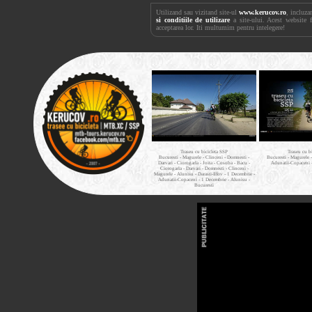
Utilizand sau vizitand site-ul
www.kerucov.ro
, incluza
si conditiile de utilizare
a site-ului. Acest website 
acceptarea lor. Iti multumim pentru intelegere!
Traseu cu bicicleta SSP
Traseu cu b
Bucuresti - Magurele - Clinceni - Domnesti -
Bucuresti - Magurele 
Darvari - Ciorogarla - Joita - Cosoba - Bacu -
Adunatii-Copaceni 
Ciorogarla - Darvari - Domnesti - Clinceni -
Magurele - Alunisu - Darasti-Ilfov - 1 Decembrie -
Adunatii-Copaceni - 1 Decembrie - Alunisu -
Bucuresti