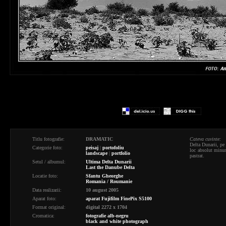
Titlu fotografie:
DRAMATIC
Cateva cuvinte:
Delta Dunarii, pe
Categorie foto:
peisaj
|
portofoliu
loc absolut minuna
landscape
|
portfolio
pastrat.
Setul / albumul:
Ultima Delta Dunarii
Last the Danube Delta
Locatie foto:
Sfantu Gheorghe
Romania / Roumanie
Data realizarii:
10 august 2005
Aparat foto:
aparat Fujifilm FinePix S5100
Format original:
digital 2272 x 1704
Cromatica:
fotografie alb-negru
black and white photograph