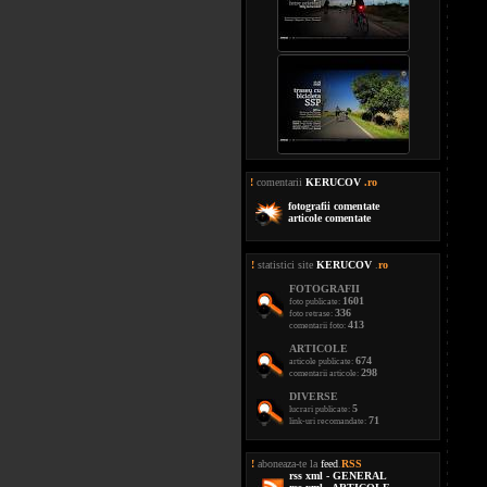
!
comentarii
KERUCOV
.ro
fotografii comentate
articole comentate
!
statistici site
KERUCOV
.
ro
FOTOGRAFII
1601
foto publicate:
336
foto retrase:
413
comentarii foto:
ARTICOLE
674
articole publicate:
298
comentarii articole:
DIVERSE
5
lucrari publicate:
71
link-uri recomandate:
!
aboneaza-te la
feed
.
RSS
rss xml - GENERAL