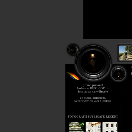
proiect personal
freelancer KERUCOV .ro
inca un pas catre
dincolo
Ne putem perfectiona,
dar niciodata nu vom fi perfecti.
FOTOGRAFII PUBLICATE RECENT