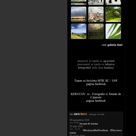
vezi
galeria foto
!
amatorul se lauda cu
aparatul
pasionatul se lauda cu
tehnica
fotograful
vede doar
lumina
Trasee cu bicicleta MTB XC / SSP
pagina facebook
KERUCOV .ro - Fotografie si Jurnale de
Calatorie
pagina facebook
the
.
SHOUT
BOX
- mesaje recente
09 septembrie 2016
ora 23:46
Inceput de toamna
20 iulie 2016
ora 11:31
#HarleyandtheDavidsons #Discovery
#2016
01 aprilie 2016