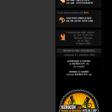
rss xml - ARTICOLE
rss xml - FOTOGRAFII
!
stiri online preluate prin
RSS
NOUTATI PRELUATE
DE PE ALTE SITE-URI
!
monitorizare trafic website
ip: 216.73.216.241
browser: Netscape
tip os: Mac
8 august 2026
MODIFICARE INTERFATA
webdesign 4.5 noiembrie 2006
publicitate si reclame
pe
KERUCOV .ro
(in curand)
termeni si conditii
utilizare
KERUCOV .ro