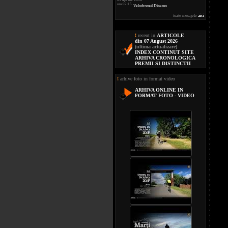
ora 02:15
Velodromul Dinamo
toate mesajele
aici
!
recent in
ARTICOLE
din 07 August 2026
(ultima actualizare)
INDEX CONTINUT SITE
ARHIVA CRONOLOGICA
PREMII SI DISTINCTII
!
arhive foto in format video
ARHIVA ONLINE IN
FORMAT FOTO - VIDEO