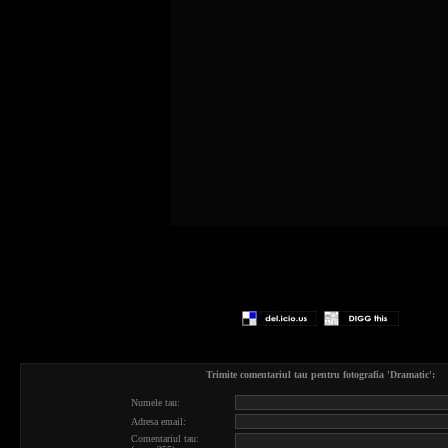
Trimite comentariul tau pentru fotografia 'Dramatic':
Numele tau:
Adresa email:
Comentariul tau: