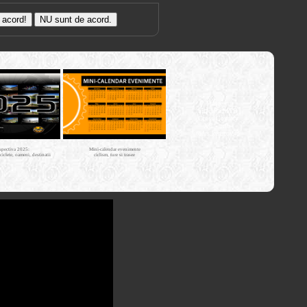
Trasee cu
bicicleta MTB
Cross Country
XC - mtb-
tours.kerucov.ro
spectiva 2025:
Mini-calendar evenimente
iciclete, oameni, destinatii
ciclism, ture si trasee