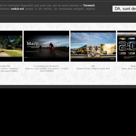
nd tot continutul disponibil prin acest site, esti de acord automat cu
Termenii
foloseste
cookie-uri
proprii si ale tertilor, iar continuarea navigarii implica
icicleta SSP
Cu bicicleta prin Bucuresti /
PiP
Retro
- Cosoba - Domnesti -
(Daca nu e luni, e) Marti, intre prieteni / 14 iulie
Romania Rosu, Chiajna Judetul Ilfov
trasee, locuri, b
- Bucuresti [VIDEO]
2026 [VIDEO]