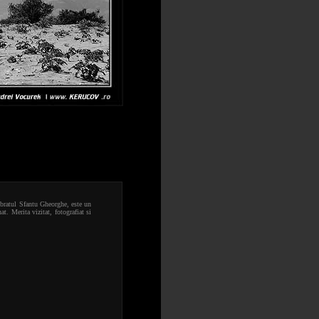
 bratul Sfantu Gheorghe, este un
t. Merita vizitat, fotografiat si