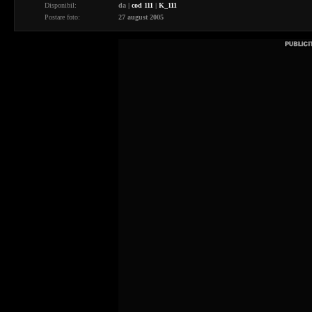
Disponibil:
da
|
cod 111
|
K_111
Postare foto:
27 august 2005