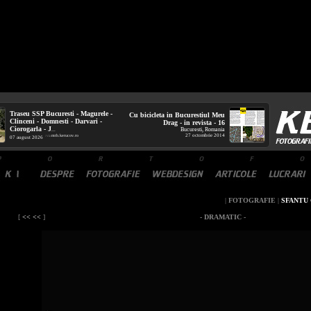
Traseu SSP Bucuresti - Magurele -
Cu bicicleta in Bucurestiul Meu
Clinceni - Domnesti - Darvari -
Drag - in revista - 16
Ciorogarla - J
Bucuresti, Romania
...
27 octombrie 2014
mtb.kerucov.ro
/ via
07 august 2026
|
FOTOGRAFIE
|
SFANTU
[
<< <<
]
- DRAMATIC -