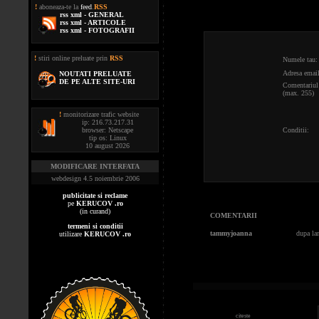
!
aboneaza-te la
feed
.
RSS
rss xml - GENERAL
rss xml - ARTICOLE
rss xml - FOTOGRAFII
!
stiri online preluate prin
RSS
Numele tau:
Adresa email
NOUTATI PRELUATE
DE PE ALTE SITE-URI
Comentariul 
(max. 255)
!
monitorizare trafic website
ip: 216.73.217.31
browser: Netscape
Conditii:
tip os: Linux
10 august 2026
MODIFICARE INTERFATA
webdesign 4.5 noiembrie 2006
publicitate si reclame
pe
KERUCOV .ro
(in curand)
COMENTARII
termeni si conditii
tammyjoanna
dupa lam
utilizare
KERUCOV .ro
citeste