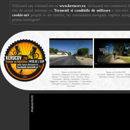
Utilizand sau vizitand site-ul
www.kerucov.ro
, incluzand tot continutul di
esti de acord automat cu
Termenii si conditiile de utilizare
a site-ului.
cookie-uri
proprii si ale tertilor, iar continuarea navigarii implica acce
pentru intelegere!
Traseu cu bicicleta SSP
Traseu cu bicicleta SSP
Bucuresti - Magurele - Clinceni - Domnesti -
Bucuresti - Magurele - Cosoba - Domne
Darvari - Ciorogarla - Joita - Cosoba - Bacu -
Adunatii-Copaceni - Bucuresti [VI
Ciorogarla - Darvari - Domnesti - Clinceni -
Magurele - Alunisu - Darasti-Ilfov - 1 Decembrie -
Adunatii-Copaceni - 1 Decembrie - Alunisu -
Bucuresti