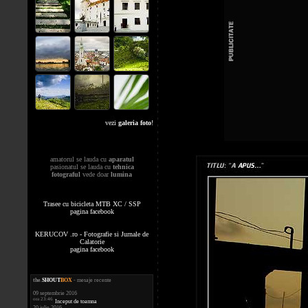
vezi
galeria foto
!
amatorul se lauda cu
aparatul
pasionatul se lauda cu
tehnica
fotograful
vede doar
lumina
Trasee cu bicicleta MTB XC / SSP
pagina facebook
KERUCOV .ro - Fotografie si Jurnale de
Calatorie
pagina facebook
the
.
SHOUT
BOX
- mesaje recente
09 septembrie 2016
ora 23:46
Inceput de toamna
20 iulie 2016