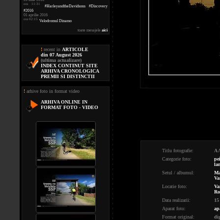
ora 11:31
#HarleyandtheDavidsons #Discovery
#2016
01 aprilie 2016
ora 02:15
Velodromul Dinamo
toate mesajele
aici
!
recent in
ARTICOLE
din 07 August 2026
(ultima actualizare)
INDEX CONTINUT SITE
ARHIVA CRONOLOGICA
PREMII SI DISTINCTII
!
arhive foto in format video
ARHIVA ONLINE IN
FORMAT FOTO - VIDEO
Titlu fotografie:
A 
Categorie foto:
pe
la
Setul / albumul:
Ma
Va
Locatie foto:
Va
Ro
Data realizarii:
15
Aparat foto:
ap
Format original:
di