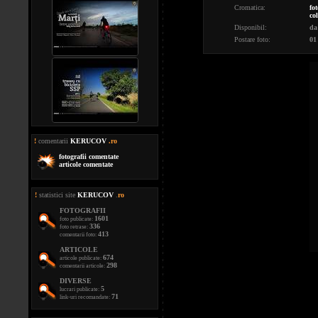
Cromatica:
fot
co
Disponibil:
da
Postare foto:
01
!
comentarii
KERUCOV
.ro
fotografii comentate
articole comentate
!
statistici site
KERUCOV
.
ro
FOTOGRAFII
1601
foto publicate:
336
foto retrase:
413
comentarii foto:
ARTICOLE
674
articole publicate:
298
comentarii articole:
DIVERSE
5
lucrari publicate:
71
link-uri recomandate: