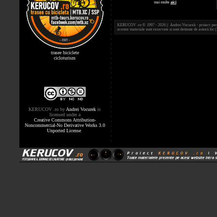
mai multe
aici
KERUCOV .ro © 1997 - 2026 || Andrei Vocurek - proiect person
acestor materiale sunt rezervate si sunt detinute de autorii l
trasee biciclete
cicloturism
KERUCOV .ro
by
Andrei Vocurek
is
licensed under a
Creative Commons Attribution-
Noncommercial-No Derivative Works 3.0
Unported License
.