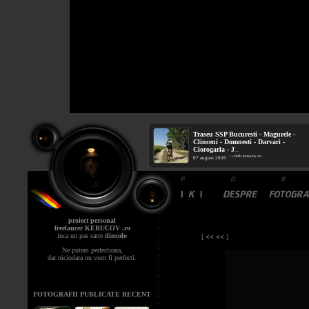
Traseu SSP Bucuresti - Magurele -
Clinceni - Domnesti - Darvari -
Ciorogarla - J
...
mtb.kerucov.ro
/ via
07 august 2026
proiect personal
freelancer KERUCOV .ro
inca un pas catre
dincolo
[
<< <<
]
Ne putem perfectiona,
dar niciodata nu vom fi perfecti.
FOTOGRAFII PUBLICATE RECENT