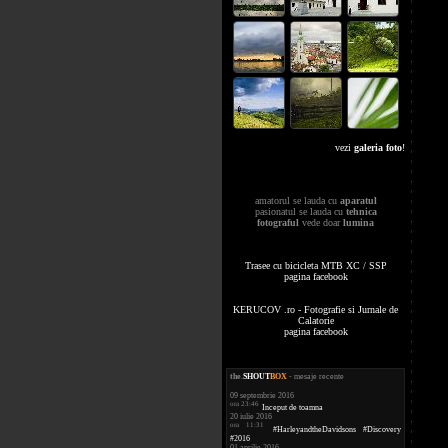
vezi
galeria foto
!
amatorul se lauda cu
aparatul
pasionatul se lauda cu
tehnica
fotograful
vede doar
lumina
Trasee cu bicicleta MTB XC / SSP
pagina facebook
KERUCOV .ro - Fotografie si Jurnale de
Calatorie
pagina facebook
the
.
SHOUT
BOX
- mesaje recente
09 septembrie 2016
ora 23:46
Inceput de toamna
20 iulie 2016
ora 11:31
#HarleyandtheDavidsons #Discovery
#2016
01 aprilie 2016