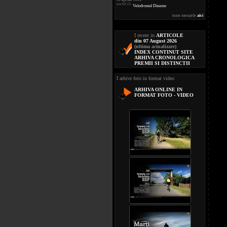
ora 02:15
Velodromul Dinamo
toate mesajele
aici
!
recent in
ARTICOLE
din 07 August 2026
(ultima actualizare)
INDEX CONTINUT SITE
ARHIVA CRONOLOGICA
PREMII SI DISTINCTII
!
arhive foto in format video
ARHIVA ONLINE IN
FORMAT FOTO - VIDEO