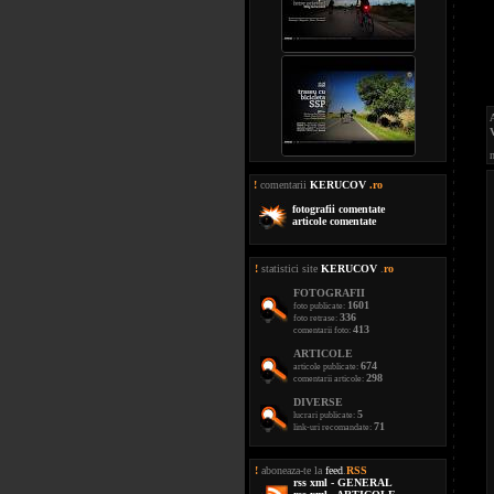
m
!
comentarii
KERUCOV
.ro
fotografii comentate
articole comentate
!
statistici site
KERUCOV
.
ro
FOTOGRAFII
1601
foto publicate:
336
foto retrase:
413
comentarii foto:
ARTICOLE
674
articole publicate:
298
comentarii articole:
DIVERSE
5
lucrari publicate:
71
link-uri recomandate:
!
aboneaza-te la
feed
.
RSS
rss xml - GENERAL