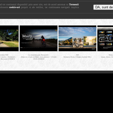
nd tot continutul disponibil prin acest site, esti de acord automat cu
Termenii
foloseste
cookie-uri
proprii si ale tertilor, iar continuarea navigarii implica
icicleta SSP
Cu bicicleta prin Bucuresti /
PiP
Retro
- Cosoba - Domnesti -
(Daca nu e luni, e) Marti, intre prieteni / 14 iulie
Romania Rosu, Chiajna Judetul Ilfov
trasee, locuri, b
- Bucuresti [VIDEO]
2026 [VIDEO]