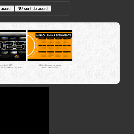
Trasee cu
bicicleta MTB
Cross Country
XC - mtb-
tours.kerucov.ro
spectiva 2025:
Mini-calendar evenimente
iciclete, oameni, destinatii
ciclism, ture si trasee