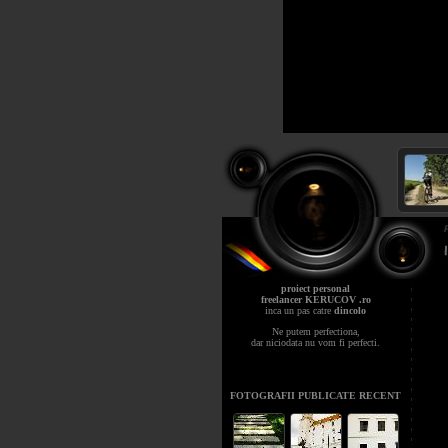
proiect personal
freelancer KERUCOV .ro
inca un pas catre
dincolo
Ne putem perfectiona,
dar niciodata nu vom fi perfecti.
FOTOGRAFII PUBLICATE RECENT