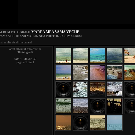
MAREA MEA VAMA VECHE
ALBUM FOTOGRAFII
VAMA VECHE AND MY BIG SEA PHOTOGRAPHY ALBUM
ai multe detalii in curand
acest albumul foto contine
36 fotografii
foto 1
-
36
din
36
pagina
1
din
1