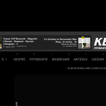
Traseu SSP Bucuresti - Magurele -
Cu bicicleta in Bucurestiul Meu
Clinceni - Domnesti - Darvari -
Drag - in revista - 16
Ciorogarla - J
Bucuresti, Romania
...
27 octombrie 2014
mtb.kerucov.ro
/ via
07 august 2026
|
ALBUM MAREA MEA VAMA VEC