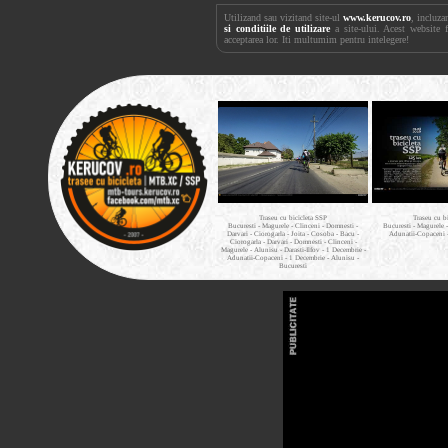
Utilizand sau vizitand site-ul
www.kerucov.ro
, incluza
si conditiile de utilizare
a site-ului. Acest website 
acceptarea lor. Iti multumim pentru intelegere!
Traseu cu bicicleta SSP
Traseu cu b
Bucuresti - Magurele - Clinceni - Domnesti -
Bucuresti - Magurele 
Darvari - Ciorogarla - Joita - Cosoba - Bacu -
Adunatii-Copaceni 
Ciorogarla - Darvari - Domnesti - Clinceni -
Magurele - Alunisu - Darasti-Ilfov - 1 Decembrie -
Adunatii-Copaceni - 1 Decembrie - Alunisu -
Bucuresti