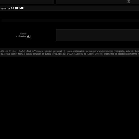
[
1
]
napoi la
ALBUME
citeste
mai multe
aici
 .ro © 1997 - 2026 || Andrei Vocurek - proiect personal || Toate materialele incluse pe www.kerucov.ro (fotografii, articole, lucr
 materiale sunt rezervate si sunt detinute de autorii lor (Legea nr. 8/1996 / Dreptul de Autor). Orice reproducere de fotografii sau text