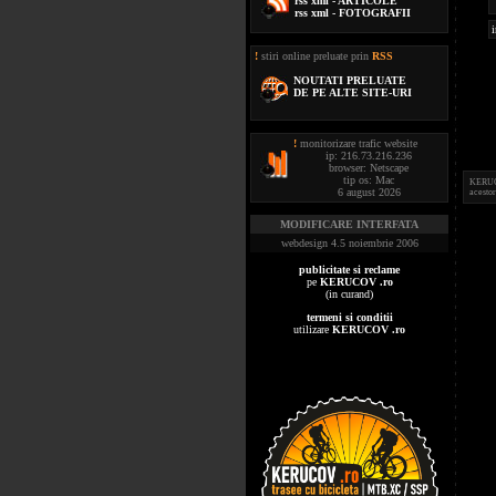
rss xml - ARTICOLE
rss xml - FOTOGRAFII
i
!
stiri online preluate prin
RSS
NOUTATI PRELUATE
DE PE ALTE SITE-URI
!
monitorizare trafic website
ip: 216.73.216.236
browser: Netscape
tip os: Mac
KERUCOV
6 august 2026
acestor
MODIFICARE INTERFATA
webdesign 4.5 noiembrie 2006
publicitate si reclame
pe
KERUCOV .ro
(in curand)
termeni si conditii
utilizare
KERUCOV .ro