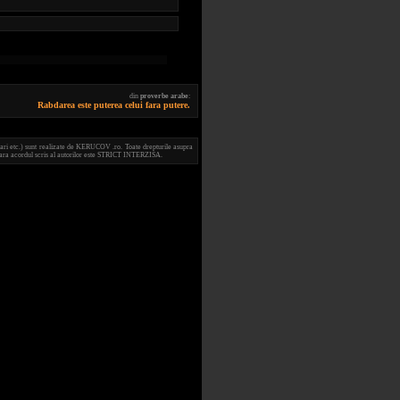
din
proverbe arabe
:
Rabdarea este puterea celui fara putere.
ari etc.) sunt realizate de KERUCOV .ro. Toate drepturile asupra
e fara acordul scris al autorilor este STRICT INTERZISA.