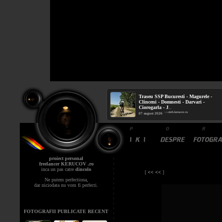
Traseu SSP Bucuresti - Magurele -
Clinceni - Domnesti - Darvari -
Ciorogarla - J
...
mtb.kerucov.ro
/ via
07 august 2026
proiect personal
freelancer KERUCOV .ro
inca un pas catre
dincolo
[
<< <<
]
Ne putem perfectiona,
dar niciodata nu vom fi perfecti.
FOTOGRAFII PUBLICATE RECENT