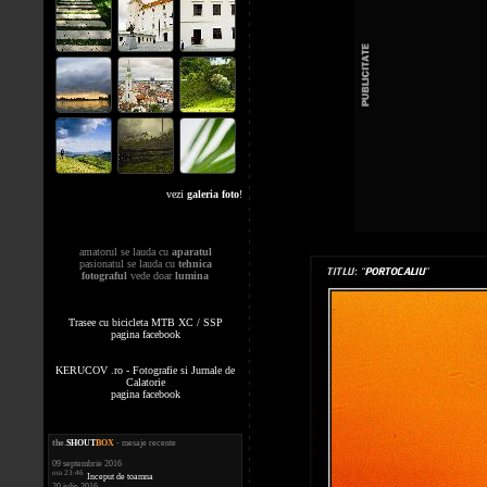
vezi
galeria foto
!
amatorul se lauda cu
aparatul
pasionatul se lauda cu
tehnica
fotograful
vede doar
lumina
Trasee cu bicicleta MTB XC / SSP
pagina facebook
KERUCOV .ro - Fotografie si Jurnale de
Calatorie
pagina facebook
the
.
SHOUT
BOX
- mesaje recente
09 septembrie 2016
ora 23:46
Inceput de toamna
20 iulie 2016