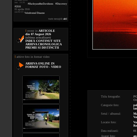
ora 11:31
#HarleyandtheDavidsons #Discovery
#2016
01 aprilie 2016
ora 02:15
Velodromul Dinamo
toate mesajele
aici
!
recent in
ARTICOLE
din 07 August 2026
(ultima actualizare)
INDEX CONTINUT SITE
ARHIVA CRONOLOGICA
PREMII SI DISTINCTII
!
arhive foto in format video
ARHIVA ONLINE IN
FORMAT FOTO - VIDEO
Titlu fotografie:
P
Or
Categorie foto:
pe
la
Setul / albumul:
Ma
Va
Locatie foto:
Va
Ro
Data realizarii:
01
Aparat foto:
ap