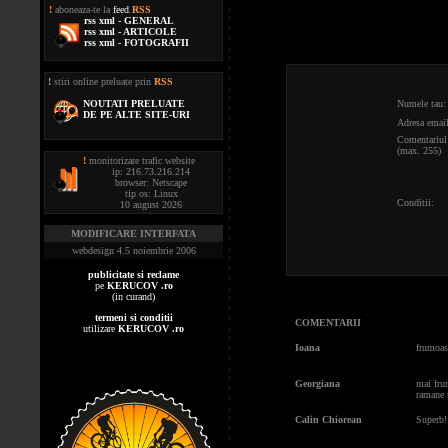
!
aboneaza-te la
feed
.
RSS
rss xml - GENERAL
rss xml - ARTICOLE
rss xml - FOTOGRAFII
!
stiri online preluate prin
RSS
NOUTATI PRELUATE
Numele tau:
DE PE ALTE SITE-URI
Adresa email
Comentariul 
(max. 255)
!
monitorizare trafic website
ip: 216.73.216.214
browser: Netscape
tip os: Linux
Conditii:
10 august 2026
MODIFICARE INTERFATA
webdesign 4.5 noiembrie 2006
publicitate si reclame
pe
KERUCOV .ro
(in curand)
termeni si conditii
COMENTARII
utilizare
KERUCOV .ro
Ioana
frumoas
Georgiana
mai frum
ramane v
Calin Chiorean
Superb!