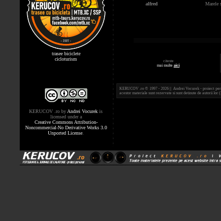
alfred
Marele s
trasee biciclete
cicloturism
citeste
mai multe
aici
KERUCOV .ro © 1997 - 2026 || Andrei Vocurek - proiect person
acestor materiale sunt rezervate si sunt detinute de autorii l
KERUCOV .ro
by
Andrei Vocurek
is
licensed under a
Creative Commons Attribution-
Noncommercial-No Derivative Works 3.0
Unported License
.