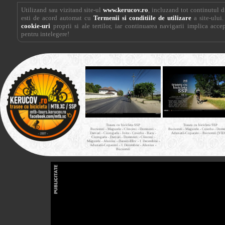
Utilizand sau vizitand site-ul
www.kerucov.ro
, incluzand tot continutul di
esti de acord automat cu
Termenii si conditiile de utilizare
a site-ului.
cookie-uri
proprii si ale tertilor, iar continuarea navigarii implica acce
pentru intelegere!
Traseu cu bicicleta SSP
Traseu cu bicicleta SSP
Bucuresti - Magurele - Clinceni - Domnesti -
Bucuresti - Magurele - Cosoba - Domne
Darvari - Ciorogarla - Joita - Cosoba - Bacu -
Adunatii-Copaceni - Bucuresti [VI
Ciorogarla - Darvari - Domnesti - Clinceni -
Magurele - Alunisu - Darasti-Ilfov - 1 Decembrie -
Adunatii-Copaceni - 1 Decembrie - Alunisu -
Bucuresti