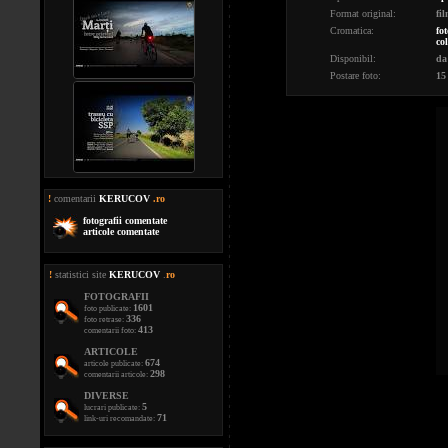
Format original:
fi
Cromatica:
fot
co
Disponibil:
da
Postare foto:
15
!
comentarii
KERUCOV
.ro
fotografii comentate
articole comentate
!
statistici site
KERUCOV
.
ro
FOTOGRAFII
1601
foto publicate:
336
foto retrase:
413
comentarii foto:
ARTICOLE
674
articole publicate:
298
comentarii articole:
DIVERSE
5
lucrari publicate:
71
link-uri recomandate: