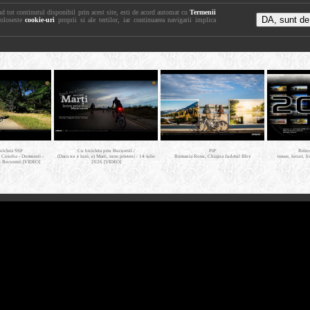
nd tot continutul disponibil prin acest site, esti de acord automat cu
Termenii
foloseste
cookie-uri
proprii si ale tertilor, iar continuarea navigarii implica
icicleta SSP
Cu bicicleta prin Bucuresti /
PiP
Retro
- Cosoba - Domnesti -
(Daca nu e luni, e) Marti, intre prieteni / 14 iulie
Romania Rosu, Chiajna Judetul Ilfov
trasee, locuri, b
- Bucuresti [VIDEO]
2026 [VIDEO]