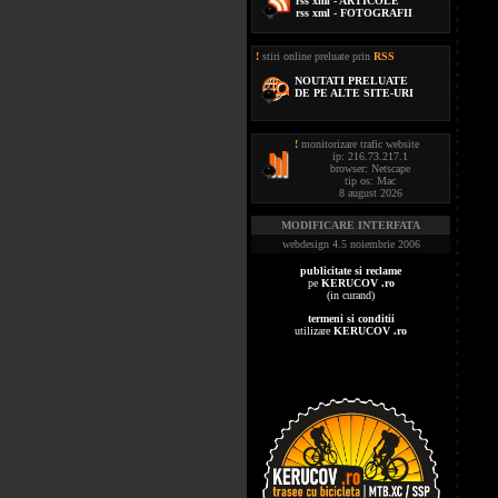
rss xml - ARTICOLE
rss xml - FOTOGRAFII
!
stiri online preluate prin
RSS
NOUTATI PRELUATE
DE PE ALTE SITE-URI
!
monitorizare trafic website
ip: 216.73.217.1
browser: Netscape
tip os: Mac
8 august 2026
MODIFICARE INTERFATA
webdesign 4.5 noiembrie 2006
publicitate si reclame
pe
KERUCOV .ro
(in curand)
termeni si conditii
utilizare
KERUCOV .ro