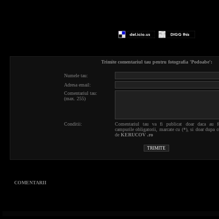
Trimite comentariul tau pentru fotografia 'Podoabe':
Numele tau:
Adresa email:
Comentariul tau:
(max. 255)
Conditii:
Comentariul tau va fi publicat doar daca au f
campurile obligatorii, marcate cu (*), si doar dupa c
de
KERUCOV .ro
COMENTARII