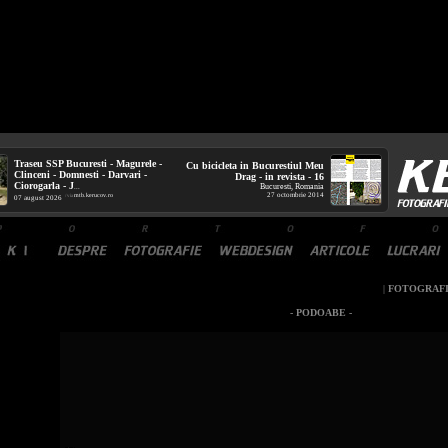
Traseu SSP Bucuresti - Magurele -
Cu bicicleta in Bucurestiul Meu
Clinceni - Domnesti - Darvari -
Drag - in revista - 16
Ciorogarla - J
Bucuresti, Romania
...
27 octombrie 2014
mtb.kerucov.ro
/ via
07 august 2026
|
FOTOGRAFI
- PODOABE -