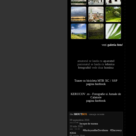
vezi
galeria foto
!
amatorul se lauda cu
aparatul
pasionatul se lauda cu
tehnica
fotograful
vede doar
lumina
Trasee cu bicicleta MTB XC / SSP
pagina facebook
KERUCOV .ro - Fotografie si Jurnale de
Calatorie
pagina facebook
the
.
SHOUT
BOX
- mesaje recente
09 septembrie 2016
ora 23:46
Inceput de toamna
20 iulie 2016
ora 11:31
#HarleyandtheDavidsons #Discovery
#2016
01 aprilie 2016