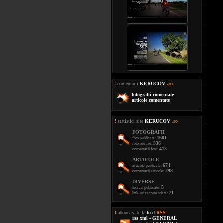
!
comentarii
KERUCOV
.ro
fotografii comentate
articole comentate
!
statistici site
KERUCOV
.
ro
FOTOGRAFII
1601
foto publicate:
336
foto retrase:
413
comentarii foto:
ARTICOLE
674
articole publicate:
298
comentarii articole:
DIVERSE
5
lucrari publicate:
71
link-uri recomandate:
!
aboneaza-te la
feed
.
RSS
rss xml - GENERAL