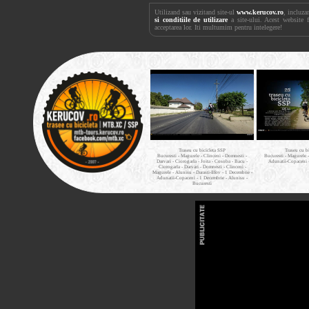
Utilizand sau vizitand site-ul
www.kerucov.ro
, incluza
si conditiile de utilizare
a site-ului. Acest website 
acceptarea lor. Iti multumim pentru intelegere!
Traseu cu bicicleta SSP
Traseu cu b
Bucuresti - Magurele - Clinceni - Domnesti -
Bucuresti - Magurele 
Darvari - Ciorogarla - Joita - Cosoba - Bacu -
Adunatii-Copaceni 
Ciorogarla - Darvari - Domnesti - Clinceni -
Magurele - Alunisu - Darasti-Ilfov - 1 Decembrie -
Adunatii-Copaceni - 1 Decembrie - Alunisu -
Bucuresti