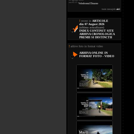
ora 02:15
Velodromul Dinamo
toate mesajele
aici
!
recent in
ARTICOLE
din 07 August 2026
(ultima actualizare)
INDEX CONTINUT SITE
ARHIVA CRONOLOGICA
PREMII SI DISTINCTII
!
arhive foto in format video
ARHIVA ONLINE IN
FORMAT FOTO - VIDEO