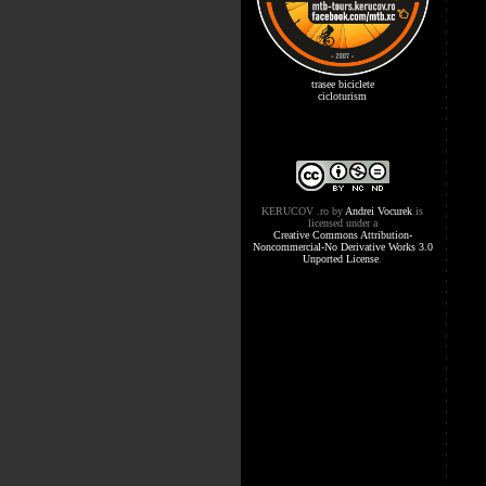
trasee biciclete
cicloturism
KERUCOV .ro
by
Andrei Vocurek
is
licensed under a
Creative Commons Attribution-
Noncommercial-No Derivative Works 3.0
Unported License
.