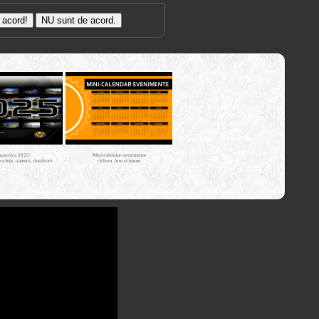
Trasee cu
bicicleta MTB
Cross Country
XC - mtb-
tours.kerucov.ro
spectiva 2025:
Mini-calendar evenimente
iciclete, oameni, destinatii
ciclism, ture si trasee