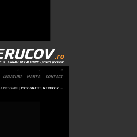
A PODOABE
|
FOTOGRAFII
|
KERUCOV .ro