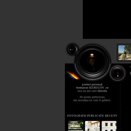
proiect personal
freelancer KERUCOV .ro
inca un pas catre
dincolo
Ne putem perfectiona,
dar niciodata nu vom fi perfecti.
FOTOGRAFII PUBLICATE RECENT