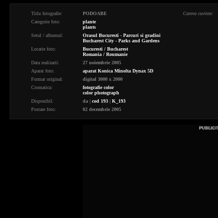
Titlu fotografie:
PODOABE
Cateva cuvinte:
Categorie foto:
plante
plants
Setul / albumul:
Orasul Bucuresti - Parcuri si gradini
Bucharest City - Parks and Gardens
Locatie foto:
Bucuresti / Bucharest
Romania / Roumanie
Data realizarii:
27 noiembrie 2005
Aparat foto:
aparat Konica Minolta Dynax 5D
Format original:
digital 3000 x 2000
Cromatica:
fotografie color
color photograph
Disponibil:
da
|
cod 193
|
K_193
Postare foto:
02 decembrie 2005