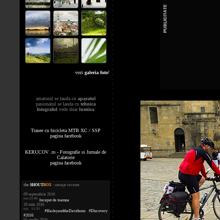
vezi
galeria foto
!
amatorul se lauda cu
aparatul
pasionatul se lauda cu
tehnica
fotograful
vede doar
lumina
Trasee cu bicicleta MTB XC / SSP
pagina facebook
KERUCOV .ro - Fotografie si Jurnale de
Calatorie
pagina facebook
the
.
SHOUT
BOX
- mesaje recente
09 septembrie 2016
ora 23:46
Inceput de toamna
20 iulie 2016
ora 11:31
#HarleyandtheDavidsons #Discovery
#2016
01 aprilie 2016