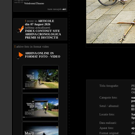
ora 02:15
Velodromul Dinamo
toate mesajele
aici
!
recent in
ARTICOLE
din 07 August 2026
(ultima actualizare)
INDEX CONTINUT SITE
ARHIVA CRONOLOGICA
PREMII SI DISTINCTII
!
arhive foto in format video
ARHIVA ONLINE IN
FORMAT FOTO - VIDEO
Titlu fotografie:
PE
Pi
Ob
Categorie foto:
oa
pe
Setul / albumul:
El
El
Locatie foto:
Sa
Sp
Data realizarii:
17
Aparat foto:
ap
Format original:
di