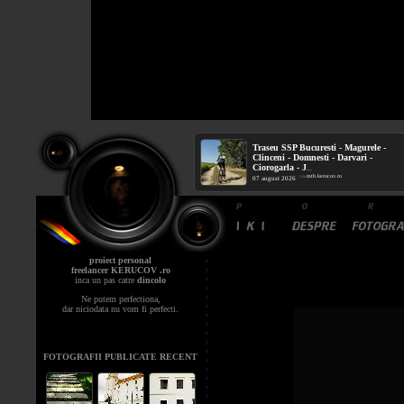
Traseu SSP Bucuresti - Magurele -
Clinceni - Domnesti - Darvari -
Ciorogarla - J
...
mtb.kerucov.ro
/ via
07 august 2026
proiect personal
freelancer KERUCOV .ro
inca un pas catre
dincolo
Ne putem perfectiona,
dar niciodata nu vom fi perfecti.
FOTOGRAFII PUBLICATE RECENT