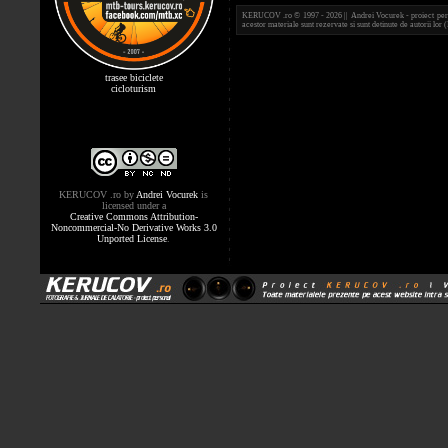
KERUCOV .ro © 1997 - 2026 || Andrei Vocurek - proiect person
acestor materiale sunt rezervate si sunt detinute de autorii l
trasee biciclete
cicloturism
KERUCOV .ro
by
Andrei Vocurek
is
licensed under a
Creative Commons Attribution-
Noncommercial-No Derivative Works 3.0
Unported License
.