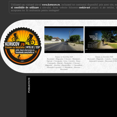
Utilizand sau vizitand site-ul
www.kerucov.ro
, incluzand tot continutul disponibil prin acest site, 
si conditiile de utilizare
a site-ului. Acest website foloseste
cookie-uri
proprii si ale tertilor, 
acceptarea lor. Iti multumim pentru intelegere!
Traseu cu bicicleta SSP
Traseu cu bicicleta SSP
Bucuresti - Magurele - Clinceni - Domnesti -
Bucuresti - Magurele - Cosoba - Domne
Darvari - Ciorogarla - Joita - Cosoba - Bacu -
Adunatii-Copaceni - Bucuresti [VI
Ciorogarla - Darvari - Domnesti - Clinceni -
Magurele - Alunisu - Darasti-Ilfov - 1 Decembrie -
Adunatii-Copaceni - 1 Decembrie - Alunisu -
Bucuresti