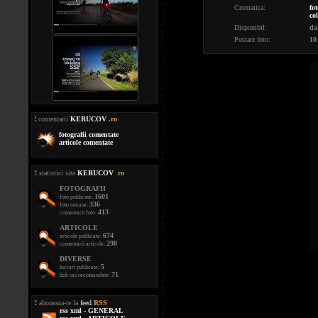
Cromatica:
fot
co
Disponibil:
da
Postare foto:
10
!
comentarii
KERUCOV
.ro
fotografii comentate
articole comentate
!
statistici site
KERUCOV
.
ro
FOTOGRAFII
1601
foto publicate:
336
foto retrase:
413
comentarii foto:
ARTICOLE
674
articole publicate:
298
comentarii articole:
DIVERSE
5
lucrari publicate:
71
link-uri recomandate:
!
aboneaza-te la
feed
.
RSS
rss xml - GENERAL