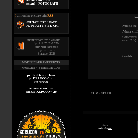
rss xml - ARTICOLE
rss xml - FOTOGRAFII
!
stiri online preluate prin
RSS
Tri
NOUTATI PRELUATE
DE PE ALTE SITE-URI
Numele tau:
Adresa email
Comentariul 
!
monitorizare trafic website
(max. 255)
ip: 216.73.216.250
browser: Netscape
tip os: Linux
6 august 2026
Conditii:
MODIFICARE INTERFATA
webdesign 4.5 noiembrie 2006
publicitate si reclame
pe
KERUCOV .ro
(in curand)
termeni si conditii
utilizare
KERUCOV .ro
COMENTARII
citeste
mai multe
aici