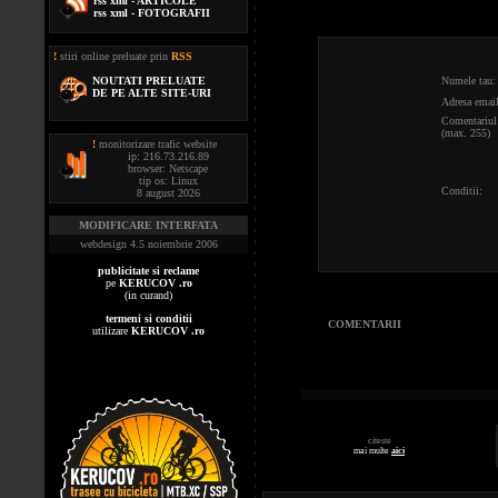
rss xml - ARTICOLE
rss xml - FOTOGRAFII
!
stiri online preluate prin
RSS
NOUTATI PRELUATE
Numele tau:
DE PE ALTE SITE-URI
Adresa email
Comentariul 
(max. 255)
!
monitorizare trafic website
ip: 216.73.216.89
browser: Netscape
tip os: Linux
Conditii:
8 august 2026
MODIFICARE INTERFATA
webdesign 4.5 noiembrie 2006
publicitate si reclame
pe
KERUCOV .ro
(in curand)
termeni si conditii
COMENTARII
utilizare
KERUCOV .ro
citeste
mai multe
aici