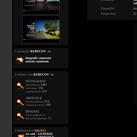
co
Disponibil:
da
Postare foto:
22
!
comentarii
KERUCOV
.ro
fotografii comentate
articole comentate
!
statistici site
KERUCOV
.
ro
FOTOGRAFII
1601
foto publicate:
336
foto retrase:
413
comentarii foto:
ARTICOLE
674
articole publicate:
298
comentarii articole:
DIVERSE
5
lucrari publicate:
71
link-uri recomandate:
!
aboneaza-te la
feed
.
RSS
rss xml - GENERAL