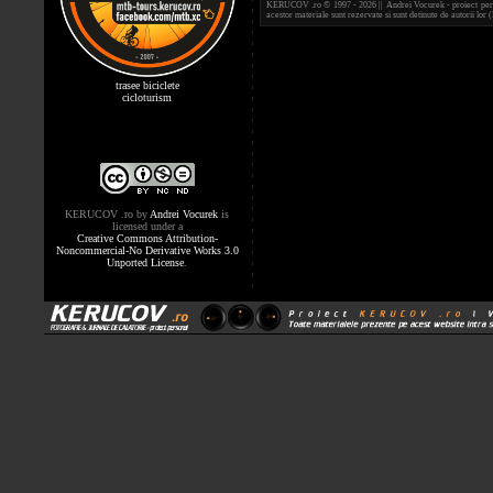
KERUCOV .ro © 1997 - 2026 || Andrei Vocurek - proiect person
acestor materiale sunt rezervate si sunt detinute de autorii l
trasee biciclete
cicloturism
KERUCOV .ro
by
Andrei Vocurek
is
licensed under a
Creative Commons Attribution-
Noncommercial-No Derivative Works 3.0
Unported License
.