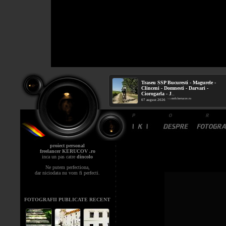
Traseu SSP Bucuresti - Magurele -
Clinceni - Domnesti - Darvari -
Ciorogarla - J
...
mtb.kerucov.ro
/ via
07 august 2026
proiect personal
freelancer KERUCOV .ro
inca un pas catre
dincolo
Ne putem perfectiona,
dar niciodata nu vom fi perfecti.
FOTOGRAFII PUBLICATE RECENT