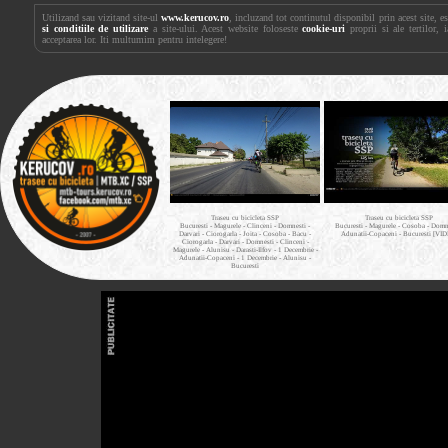
Utilizand sau vizitand site-ul
www.kerucov.ro
, incluzand tot continutul disponibil prin acest site, 
si conditiile de utilizare
a site-ului. Acest website foloseste
cookie-uri
proprii si ale tertilor, 
acceptarea lor. Iti multumim pentru intelegere!
Traseu cu bicicleta SSP
Traseu cu bicicleta SSP
Bucuresti - Magurele - Clinceni - Domnesti -
Bucuresti - Magurele - Cosoba - Domne
Darvari - Ciorogarla - Joita - Cosoba - Bacu -
Adunatii-Copaceni - Bucuresti [VI
Ciorogarla - Darvari - Domnesti - Clinceni -
Magurele - Alunisu - Darasti-Ilfov - 1 Decembrie -
Adunatii-Copaceni - 1 Decembrie - Alunisu -
Bucuresti