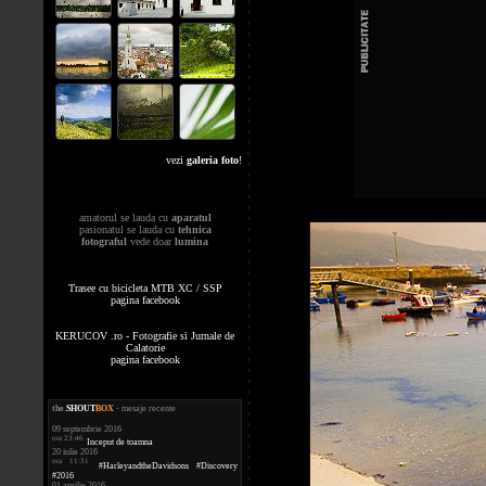
vezi
galeria foto
!
amatorul se lauda cu
aparatul
pasionatul se lauda cu
tehnica
fotograful
vede doar
lumina
Trasee cu bicicleta MTB XC / SSP
pagina facebook
KERUCOV .ro - Fotografie si Jurnale de
Calatorie
pagina facebook
the
.
SHOUT
BOX
- mesaje recente
09 septembrie 2016
ora 23:46
Inceput de toamna
20 iulie 2016
ora 11:31
#HarleyandtheDavidsons #Discovery
#2016
01 aprilie 2016