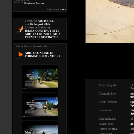
ora 02:15
Velodromul Dinamo
toate mesajele
aici
!
recent in
ARTICOLE
din 07 August 2026
(ultima actualizare)
INDEX CONTINUT SITE
ARHIVA CRONOLOGICA
PREMII SI DISTINCTII
!
arhive foto in format video
ARHIVA ONLINE IN
FORMAT FOTO - VIDEO
Titlu fotografie:
P
Po
Categorie foto:
me
ur
Setul / albumul:
Sp
Sp
Locatie foto:
Fis
Sp
Data realizarii:
16
Aparat foto:
ap
Format original:
di
Cromatica:
fot