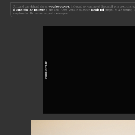
Utilizand sau vizitand site-ul
www.kerucov.ro
, incluzand tot continutul disponibil prin acest site, 
si conditiile de utilizare
a site-ului. Acest website foloseste
cookie-uri
proprii si ale tertilor, 
acceptarea lor. Iti multumim pentru intelegere!