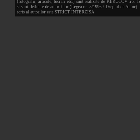
(fotografii, articole, lucrari etc.) sunt realizate de KERUCOV .ro. T
si sunt detinute de autorii lor (Legea nr. 8/1996 / Dreptul de Autor).
scris al autorilor este STRICT INTERZISA.