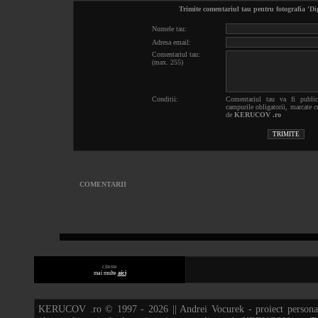
Trimite comentariul tau pentru fotografia 'Di
Numele tau:
Adresa email:
Comentariul tau:
(max. 255)
Conditii:
Comentariul tau va fi publi
campurile obligatorii, marcate c
de
KERUCOV .ro
COMENTARII
citeste
mai multe
aici
KERUCOV .ro © 1997 - 2026 || Andrei Vocurek - proiect persona