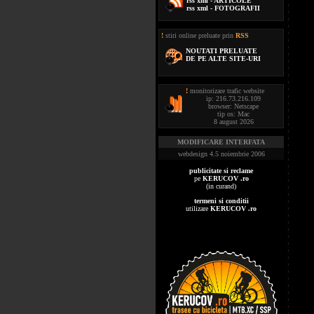
rss xml - ARTICOLE
rss xml - FOTOGRAFII
!
stiri online preluate prin
RSS
NOUTATI PRELUATE
DE PE ALTE SITE-URI
!
monitorizare trafic website
ip: 216.73.216.109
browser: Netscape
tip os: Mac
8 august 2026
MODIFICARE INTERFATA
webdesign 4.5 noiembrie 2006
publicitate si reclame
pe
KERUCOV .ro
(in curand)
termeni si conditii
utilizare
KERUCOV .ro