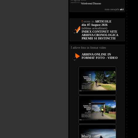
ora 02:15
Velodromul Dinamo
toate mesajele
aici
!
recent in
ARTICOLE
din 07 August 2026
(ultima actualizare)
INDEX CONTINUT SITE
ARHIVA CRONOLOGICA
PREMII SI DISTINCTII
!
arhive foto in format video
ARHIVA ONLINE IN
FORMAT FOTO - VIDEO