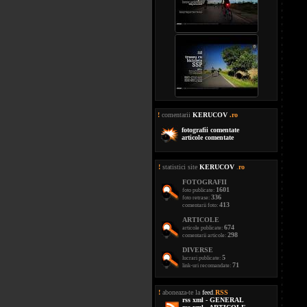
!
comentarii
KERUCOV
.ro
fotografii comentate
articole comentate
!
statistici site
KERUCOV
.
ro
FOTOGRAFII
1601
foto publicate:
336
foto retrase:
413
comentarii foto:
ARTICOLE
674
articole publicate:
298
comentarii articole:
DIVERSE
5
lucrari publicate:
71
link-uri recomandate:
!
aboneaza-te la
feed
.
RSS
rss xml - GENERAL