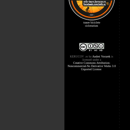
trasee biciclete
cicloturism
KERUCOV .ro
by
Andrei Vocurek
is
licensed under a
Creative Commons Attribution-
Noncommercial-No Derivative Works 3.0
Unported License
.