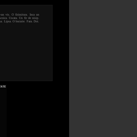
r-un vis. O firimitura. Inca un
scoica. Uscata. Un fir de nisip.
a. Lipsa. O bucurie. Fara. Doi.