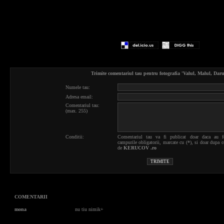
Trimite comentariul tau pentru fotografia 'Valul, Malul, Daru
Numele tau:
Adresa email:
Comentariul tau:
(max. 255)
Conditii:
Comentariul tau va fi publicat doar daca au f
campurile obligatorii, marcate cu (*), si doar dupa c
de
KERUCOV .ro
COMENTARII
mona
nu tiu nimik+