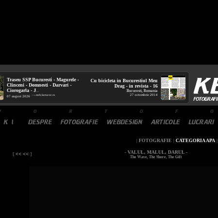
Traseu SSP Bucuresti - Magurele -
Cu bicicleta in Bucurestiul Meu
Clinceni - Domnesti - Darvari -
Drag - in revista - 16
Ciorogarla - J
Bucuresti, Romania
...
27 octombrie 2014
mtb.kerucov.ro
/ via
07 august 2026
|
FOTOGRAFIE
|
CATEGORIA APA
- VALUL, MALUL, DARUL -
[
<< <<
]
The Wave, The Shore, The Gift