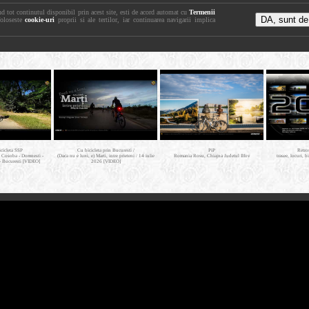
nd tot continutul disponibil prin acest site, esti de acord automat cu
Termenii
foloseste
cookie-uri
proprii si ale tertilor, iar continuarea navigarii implica
icicleta SSP
Cu bicicleta prin Bucuresti /
PiP
Retro
- Cosoba - Domnesti -
(Daca nu e luni, e) Marti, intre prieteni / 14 iulie
Romania Rosu, Chiajna Judetul Ilfov
trasee, locuri, b
- Bucuresti [VIDEO]
2026 [VIDEO]