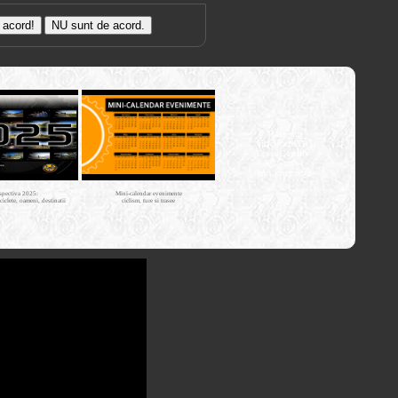
Trasee cu
bicicleta MTB
Cross Country
XC - mtb-
tours.kerucov.ro
spectiva 2025:
Mini-calendar evenimente
iciclete, oameni, destinatii
ciclism, ture si trasee