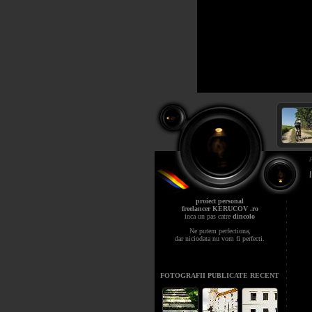
proiect personal
freelancer KERUCOV .ro
inca un pas catre
dincolo
Ne putem perfectiona,
dar niciodata nu vom fi perfecti.
FOTOGRAFII PUBLICATE RECENT