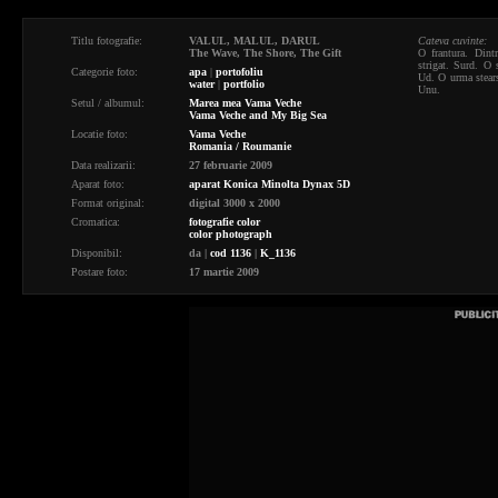
Titlu fotografie:
VALUL, MALUL, DARUL
Cateva cuvinte:
The Wave, The Shore, The Gift
O frantura. Dint
strigat. Surd. O 
Categorie foto:
apa
|
portofoliu
Ud. O urma stears
water
|
portfolio
Unu.
Setul / albumul:
Marea mea Vama Veche
Vama Veche and My Big Sea
Locatie foto:
Vama Veche
Romania / Roumanie
Data realizarii:
27 februarie 2009
Aparat foto:
aparat Konica Minolta Dynax 5D
Format original:
digital 3000 x 2000
Cromatica:
fotografie color
color photograph
Disponibil:
da
|
cod 1136
|
K_1136
Postare foto:
17 martie 2009