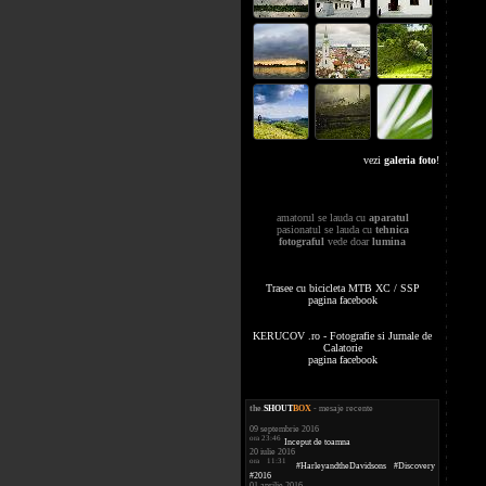
vezi
galeria foto
!
amatorul se lauda cu
aparatul
pasionatul se lauda cu
tehnica
fotograful
vede doar
lumina
Trasee cu bicicleta MTB XC / SSP
pagina facebook
KERUCOV .ro - Fotografie si Jurnale de
Calatorie
pagina facebook
the
.
SHOUT
BOX
- mesaje recente
09 septembrie 2016
ora 23:46
Inceput de toamna
20 iulie 2016
ora 11:31
#HarleyandtheDavidsons #Discovery
#2016
01 aprilie 2016