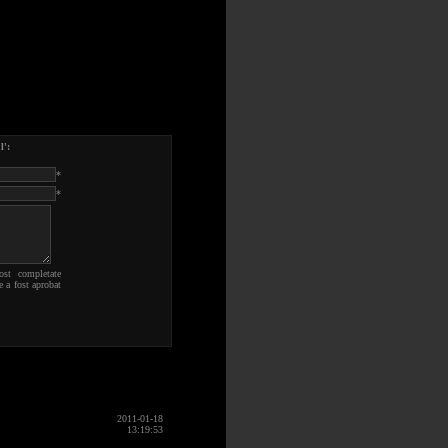
l':
*
*
ost completate
e a fost aprobat
2011-01-18
13:19:53