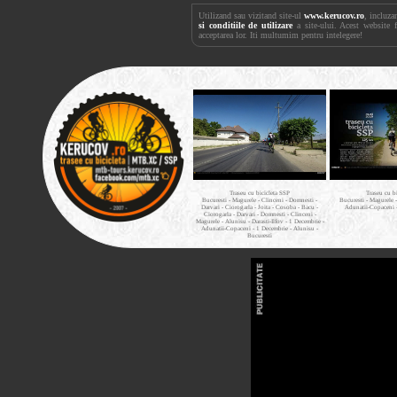
Utilizand sau vizitand site-ul
www.kerucov.ro
, incluza
si conditiile de utilizare
a site-ului. Acest website 
acceptarea lor. Iti multumim pentru intelegere!
Traseu cu bicicleta SSP
Traseu cu b
Bucuresti - Magurele - Clinceni - Domnesti -
Bucuresti - Magurele 
Darvari - Ciorogarla - Joita - Cosoba - Bacu -
Adunatii-Copaceni 
Ciorogarla - Darvari - Domnesti - Clinceni -
Magurele - Alunisu - Darasti-Ilfov - 1 Decembrie -
Adunatii-Copaceni - 1 Decembrie - Alunisu -
Bucuresti