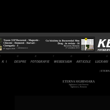
Traseu SSP Bucuresti - Magurele -
Cu bicicleta in Bucurestiul Meu
Clinceni - Domnesti - Darvari -
Drag - in revista - 16
Ciorogarla - J
Bucuresti, Romania
...
27 octombrie 2014
mtb.kerucov.ro
/ via
07 august 2026
|
ETERN
ETERNA SIGHISOARA
Sighisoara Lasts Forever
Sighisoara, Romania