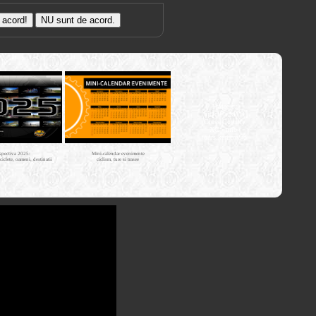
Trasee cu
bicicleta MTB
Cross Country
XC - mtb-
tours.kerucov.ro
spectiva 2025:
Mini-calendar evenimente
iciclete, oameni, destinatii
ciclism, ture si trasee