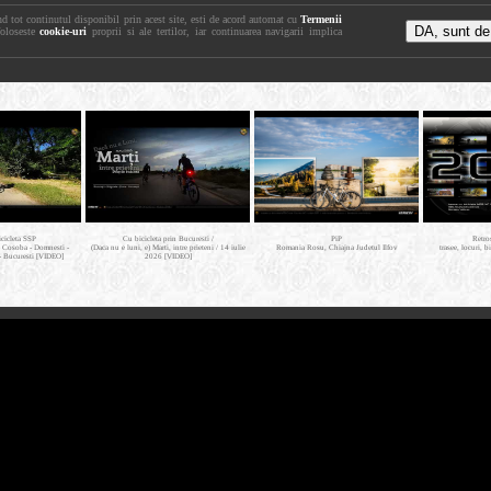
nd tot continutul disponibil prin acest site, esti de acord automat cu
Termenii
foloseste
cookie-uri
proprii si ale tertilor, iar continuarea navigarii implica
icicleta SSP
Cu bicicleta prin Bucuresti /
PiP
Retro
- Cosoba - Domnesti -
(Daca nu e luni, e) Marti, intre prieteni / 14 iulie
Romania Rosu, Chiajna Judetul Ilfov
trasee, locuri, b
- Bucuresti [VIDEO]
2026 [VIDEO]