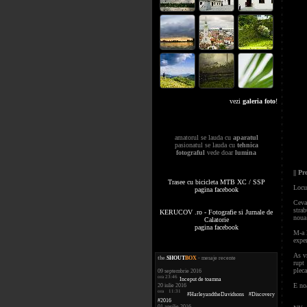
vezi
galeria foto
!
amatorul se lauda cu
aparatul
pasionatul se lauda cu
tehnica
fotograful
vede doar
lumina
|| P
Trasee cu bicicleta MTB XC / SSP
Locul
pagina facebook
Ceva
strab
KERUCOV .ro - Fotografie si Jurnale de
noua 
Calatorie
pagina facebook
M-a l
exper
As vr
the
.
SHOUT
BOX
- mesaje recente
rupt
pleca
09 septembrie 2016
ora 23:46
Inceput de toamna
E noa
20 iulie 2016
ora 11:31
#HarleyandtheDavidsons #Discovery
#2016
01 aprilie 2016