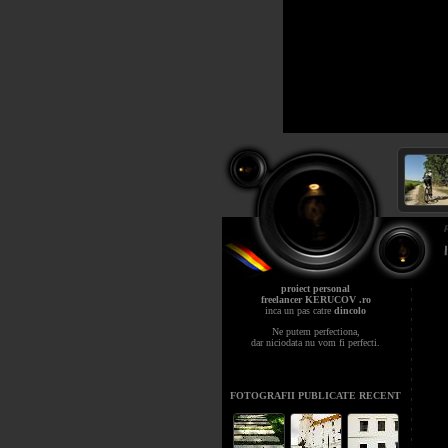
proiect personal
freelancer KERUCOV .ro
inca un pas catre
dincolo
Ne putem perfectiona,
dar niciodata nu vom fi perfecti.
FOTOGRAFII PUBLICATE RECENT