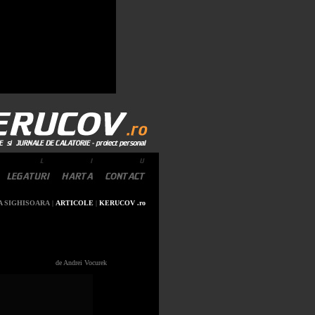
A SIGHISOARA
|
ARTICOLE
|
KERUCOV .ro
de Andrei Vocurek