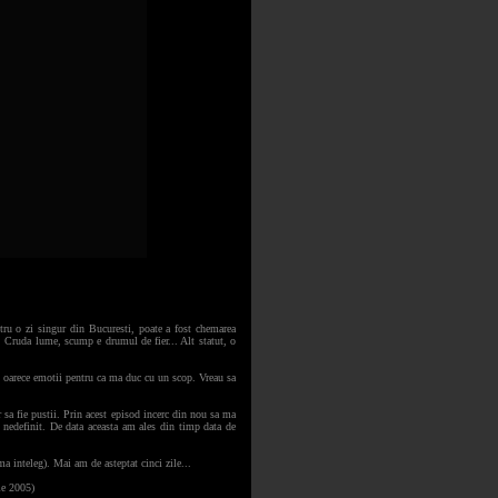
tru o zi singur din Bucuresti, poate a fost chemarea
. Cruda lume, scump e drumul de fier... Alt statut, o
m oarece emotii pentru ca ma duc cu un scop. Vreau sa
r sa fie pustii. Prin acest episod incerc din nou sa ma
nedefinit. De data aceasta am ales din timp data de
a inteleg). Mai am de asteptat cinci zile...
5)