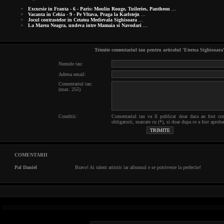
+
Excursie in Franta - 6 - Paris: Moulin Rouge, Tuileries, Pantheon
...
+
Vacanta in Cehia - 9 - Pe Vltava, Praga la Karlstejn
...
+
Jocul contrastelor in Cetatea Medievala Sighisoara
...
+
La Marea Neagra, undeva intre Mamaia si Navodari
...
Trimite comentariul tau pentru articolul 'Eterna Sighisoara'
Numele tau:
Adresa email:
Comentariul tau:
(max. 255)
Conditii:
Comentariul tau va fi publicat doar daca au fost co
obligatorii, marcate cu (*), si doar dupa ce a fost ap
COMENTARII
Pal Daniel
Bravo! Ai talent artistic iar albumul e se potriveste la perfectie!