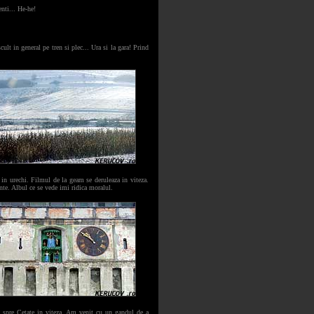
nti... He-he!
lt in general pe tren si plec... Ura si la gara! Prind
 in urechi. Filmul de la geam se deruleaza in viteza.
nte. Albul ce se vede imi ridica moralul.
c spre Cetate in viteza. Am venit cu un gandul de a