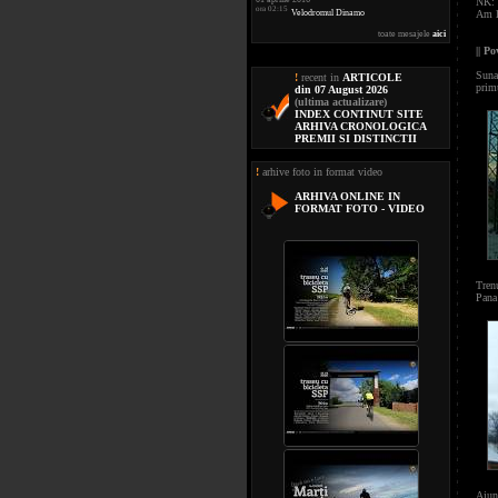
NK:
ora 02:15
Velodromul Dinamo
Am lu
toate mesajele
aici
|| P
Suna 
!
recent in
ARTICOLE
prim
din 07 August 2026
(ultima actualizare)
INDEX CONTINUT SITE
ARHIVA CRONOLOGICA
PREMII SI DISTINCTII
!
arhive foto in format video
ARHIVA ONLINE IN
FORMAT FOTO - VIDEO
Trenu
Pana 
Ajun