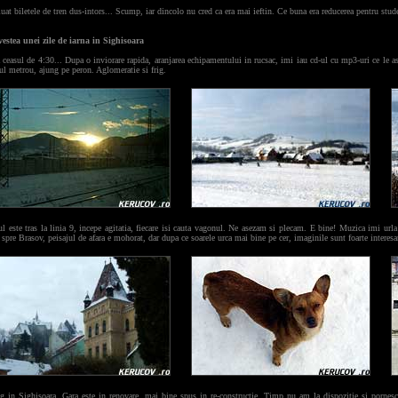
at biletele de tren dus-intors... Scump, iar dincolo nu cred ca era mai ieftin. Ce buna era reducerea pentru stude
ovestea unei zile de iarna in Sighisoara
ceasul de 4:30... Dupa o inviorare rapida, aranjarea echipamentului in rucsac, imi iau cd-ul cu mp3-uri ce le ascu
ul metrou, ajung pe peron. Aglomeratie si frig.
l este tras la linia 9, incepe agitatia, fiecare isi cauta vagonul. Ne asezam si plecam. E bine! Muzica imi urla
spre Brasov, peisajul de afara e mohorat, dar dupa ce soarele urca mai bine pe cer, imaginile sunt foarte interesa
g in Sighisoara. Gara este in renovare, mai bine spus in re-constructie. Timp nu am la dispozitie si pornes