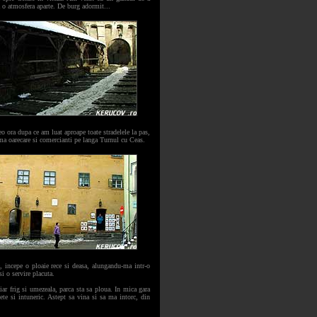
a o atmosfera aparte. De burg adormit...
eo ora dupa ce am luat aproape toate stradelele la pas,
suma oarecare si comercianti pe langa Turnul cu Ceas.
e, incepe o ploaie rece si deasa, alungandu-ma intr-o
si o servire placuta.
iar frig si umezeala, parca sta sa ploua. In mica gara
te si intuneric. Astept sa vina si sa ma intorc, din