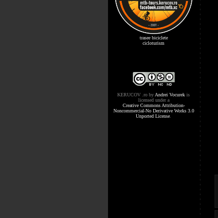
trasee biciclete
cicloturism
KERUCOV .ro
by
Andrei Vocurek
is
licensed under a
Creative Commons Attribution-
Noncommercial-No Derivative Works 3.0
Unported License
.