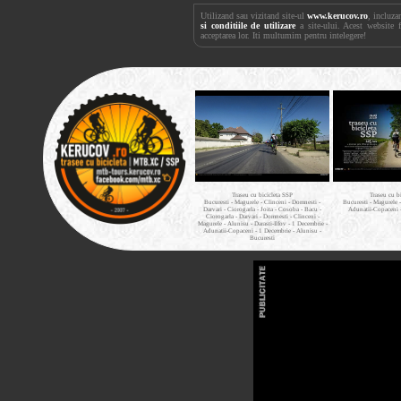
Utilizand sau vizitand site-ul
www.kerucov.ro
, incluza
si conditiile de utilizare
a site-ului. Acest website 
acceptarea lor. Iti multumim pentru intelegere!
Traseu cu bicicleta SSP
Traseu cu b
Bucuresti - Magurele - Clinceni - Domnesti -
Bucuresti - Magurele 
Darvari - Ciorogarla - Joita - Cosoba - Bacu -
Adunatii-Copaceni 
Ciorogarla - Darvari - Domnesti - Clinceni -
Magurele - Alunisu - Darasti-Ilfov - 1 Decembrie -
Adunatii-Copaceni - 1 Decembrie - Alunisu -
Bucuresti