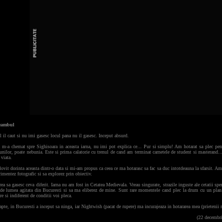
reambul
 il caut si nu imi gasesc locul pana nu il gasesc. Inceput absurd.
 m-a chemat spre Sighisoara in aceasta iarna, nu imi pot explica ce... Pur si simplu! Am hotarat sa plec pen
unilor, poate nebunia. Este si prima calatorie cu trenul de cand am terminat carnetele de student si masterand..
viata.
ovit dorinta aceasta dintr-o data si mi-am propus ca ceea ce ma hotarasc sa fac sa duc intotdeauna la sfarsit. A
imentez fotografic si sa explorez prin obiectiv.
ea sa gasesc ceva diferit. Iarna nu am fost in Cetatea Medievala. Vreau singurate, strazile inguste ale cetatii spe
 de lumea agitata din Bucuresti si sa ma eliberez de mine. Sunt rare momentele cand plec la drum cu un plan 
re si indiferent de conditii voi pleca.
pte, in Bucuresti a inceput sa ninga, iar Nightwish (pacat de rupere) ma incurajeaza in hotararea mea (prietenii m
(22 decembrie 200