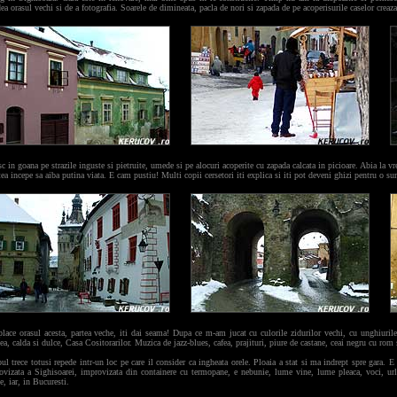
ea orasul vechi si de a fotografia. Soarele de dimineata, pacla de nori si zapada de pe acoperisurile caselor creaz
c in goana pe strazile inguste si pietruite, umede si pe alocuri acoperite cu zapada calcata in picioare. Abia la vr
ea incepe sa aiba putina viata. E cam pustiu! Multi copii cersetori iti explica si iti pot deveni ghizi pentru o 
place orasul acesta, partea veche, iti dai seama! Dupa ce m-am jucat cu culorile zidurilor vechi, cu unghiuril
ea, calda si dulce, Casa Cositorarilor. Muzica de jazz-blues, cafea, prajituri, piure de castane, ceai negru cu rom 
l trece totusi repede intr-un loc pe care il consider ca ingheata orele. Ploaia a stat si ma indrept spre gara. E 
ovizata a Sighisoarei, improvizata din containere cu termopane, e nebunie, lume vine, lume pleaca, voci, urle
e, iar, in Bucuresti.