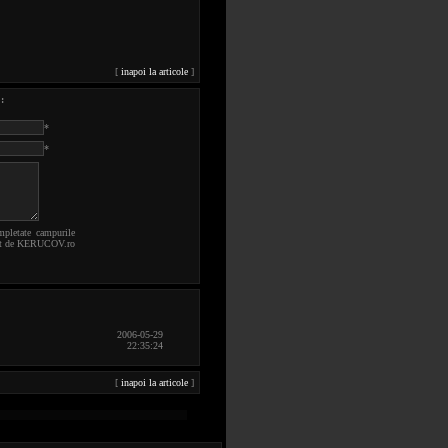
[
inapoi la articole
]
:
*
*
mpletate campurile
robat de KERUCOV.ro
2006-05-29
22:35:24
[
inapoi la articole
]