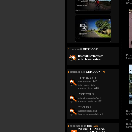
reved
!
comentarii
KERUCOV
.ro
Pases
fotografii comentate
Cetat
articole comentate
!
statistici site
KERUCOV
.
ro
FOTOGRAFII
1601
foto publicate:
336
foto retrase:
413
comentarii foto:
ARTICOLE
674
articole publicate:
298
comentarii articole:
DIVERSE
5
Imi 
lucrari publicate:
71
cafen
link-uri recomandate:
Timpu
impr
!
aboneaza-te la
feed
.
RSS
pacat
rss xml - GENERAL