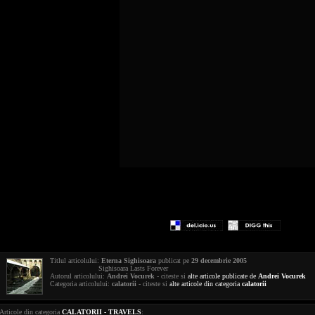
Titlul articolului:
Eterna Sighisoara
publicat pe
29 decembrie 2005
Sighisoara Lasts Forever
Autorul articolului:
Andrei Vocurek
- citeste si
alte articole publicate de
Andrei Vocurek
Categoria articolului:
calatorii
- citeste si
alte articole din categoria
calatorii
Articole din categoria
CALATORII - TRAVELS
: