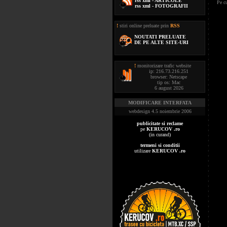
rss xml - ARTICOLE
Pe c
rss xml - FOTOGRAFII
!
stiri online preluate prin
RSS
NOUTATI PRELUATE
DE PE ALTE SITE-URI
!
monitorizare trafic website
ip: 216.73.216.251
browser: Netscape
tip os: Mac
6 august 2026
MODIFICARE INTERFATA
webdesign 4.5 noiembrie 2006
publicitate si reclame
pe
KERUCOV .ro
(in curand)
termeni si conditii
utilizare
KERUCOV .ro