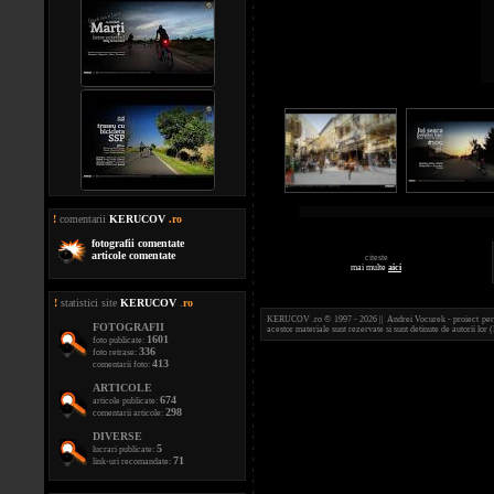
!
comentarii
KERUCOV
.ro
fotografii comentate
articole comentate
citeste
mai multe
aici
!
statistici site
KERUCOV
.
ro
KERUCOV .ro © 1997 - 2026 || Andrei Vocurek - proiect person
FOTOGRAFII
acestor materiale sunt rezervate si sunt detinute de autorii l
1601
foto publicate:
336
foto retrase:
413
comentarii foto:
ARTICOLE
674
articole publicate:
298
comentarii articole:
DIVERSE
5
lucrari publicate:
71
link-uri recomandate: