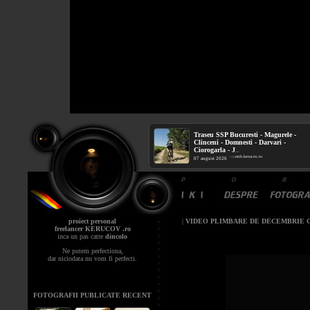
Traseu SSP Bucuresti - Magurele -
Clinceni - Domnesti - Darvari -
Ciorogarla - J
...
mtb.kerucov.ro
/ via
07 august 2026
proiect personal
|
VIDEO PLIMBARE DE DECEMBRIE CU
freelancer KERUCOV .ro
inca un pas catre
dincolo
Ne putem perfectiona,
dar niciodata nu vom fi perfecti.
FOTOGRAFII PUBLICATE RECENT