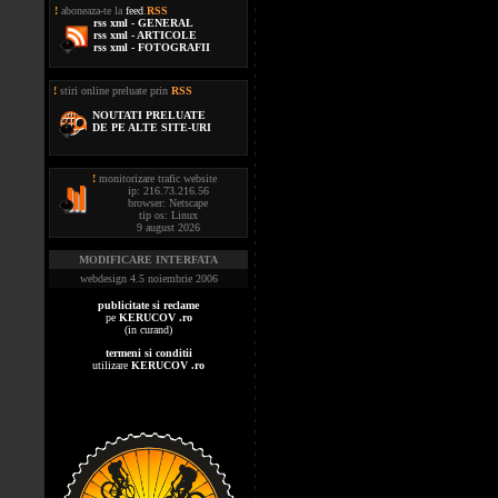
!
aboneaza-te la
feed
.
RSS
rss xml - GENERAL
rss xml - ARTICOLE
rss xml - FOTOGRAFII
!
stiri online preluate prin
RSS
NOUTATI PRELUATE
DE PE ALTE SITE-URI
!
monitorizare trafic website
ip: 216.73.216.56
browser: Netscape
tip os: Linux
9 august 2026
MODIFICARE INTERFATA
webdesign 4.5 noiembrie 2006
publicitate si reclame
pe
KERUCOV .ro
(in curand)
termeni si conditii
utilizare
KERUCOV .ro