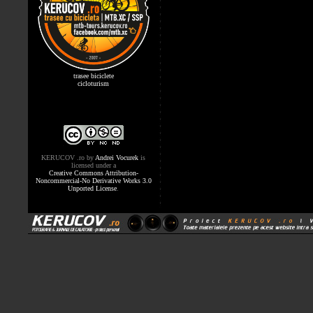
trasee biciclete
cicloturism
KERUCOV .ro
by
Andrei Vocurek
is
licensed under a
Creative Commons Attribution-
Noncommercial-No Derivative Works 3.0
Unported License
.