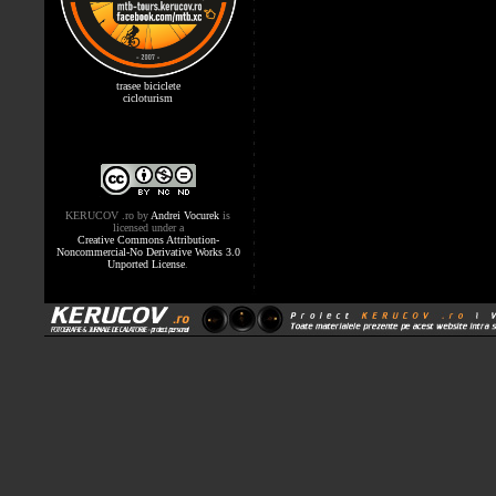
trasee biciclete
cicloturism
KERUCOV .ro
by
Andrei Vocurek
is
licensed under a
Creative Commons Attribution-
Noncommercial-No Derivative Works 3.0
Unported License
.