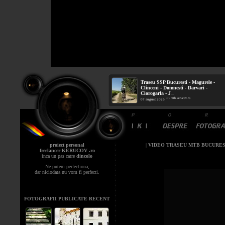
Traseu SSP Bucuresti - Magurele -
Clinceni - Domnesti - Darvari -
Ciorogarla - J
...
mtb.kerucov.ro
/ via
07 august 2026
proiect personal
|
VIDEO TRASEU MTB BUCURES
freelancer KERUCOV .ro
inca un pas catre
dincolo
Ne putem perfectiona,
dar niciodata nu vom fi perfecti.
FOTOGRAFII PUBLICATE RECENT