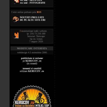
rss xml - ARTICOLE
rss xml - FOTOGRAFII
!
stiri online preluate prin
RSS
NOUTATI PRELUATE
DE PE ALTE SITE-URI
!
monitorizare trafic website
ip: 216.73.216.180
browser: Netscape
tip os: Linux
7 august 2026
MODIFICARE INTERFATA
webdesign 4.5 noiembrie 2006
publicitate si reclame
pe
KERUCOV .ro
(in curand)
termeni si conditii
utilizare
KERUCOV .ro