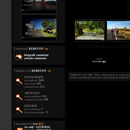
!
comentarii
KERUCOV
.ro
fotografii comentate
articole comentate
citeste
mai multe
aici
!
statistici site
KERUCOV
.
ro
KERUCOV .ro © 1997 - 2026 || Andrei Vocurek - proiect person
FOTOGRAFII
acestor materiale sunt rezervate si sunt detinute de autorii l
1601
foto publicate:
336
foto retrase:
413
comentarii foto:
ARTICOLE
674
articole publicate:
298
comentarii articole:
DIVERSE
5
lucrari publicate:
71
link-uri recomandate:
!
aboneaza-te la
feed
.
RSS
rss xml - GENERAL