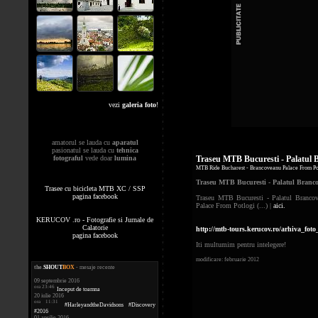
vezi
galeria foto
!
amatorul se lauda cu
aparatul
pasionatul se lauda cu
tehnica
fotograful
vede doar
lumina
Traseu MTB Bucuresti - Palatul B
MTB Ride Bucharest - Brancoveanu Palace From Po
Traseu MTB Bucuresti - Palatul Brancov
Trasee cu bicicleta MTB XC / SSP
pagina facebook
Traseu MTB Bucuresti - Palatul Branco
Palace From Potlogi (...) |
aici.
KERUCOV .ro - Fotografie si Jurnale de
Calatorie
http://mtb-tours.kerucov.ro/arhiva_fo
pagina facebook
Iti multumim pentru intelegere!
modificare: februarie 2012
the
.
SHOUT
BOX
- mesaje recente
09 septembrie 2016
ora 23:46
Inceput de toamna
20 iulie 2016
ora 11:31
#HarleyandtheDavidsons #Discovery
#2016
01 aprilie 2016