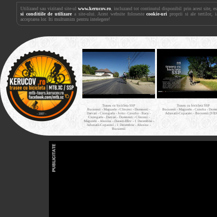
Utilizand sau vizitand site-ul
www.kerucov.ro
, incluzand tot continutul disponibil prin acest site, 
si conditiile de utilizare
a site-ului. Acest website foloseste
cookie-uri
proprii si ale tertilor, 
acceptarea lor. Iti multumim pentru intelegere!
Traseu cu bicicleta SSP
Traseu cu bicicleta SSP
Bucuresti - Magurele - Clinceni - Domnesti -
Bucuresti - Magurele - Cosoba - Domne
Darvari - Ciorogarla - Joita - Cosoba - Bacu -
Adunatii-Copaceni - Bucuresti [VI
Ciorogarla - Darvari - Domnesti - Clinceni -
Magurele - Alunisu - Darasti-Ilfov - 1 Decembrie -
Adunatii-Copaceni - 1 Decembrie - Alunisu -
Bucuresti