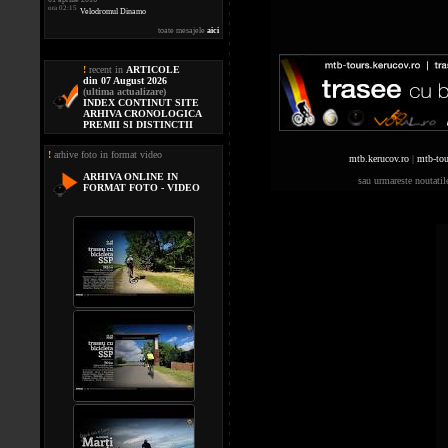
ora 02:15
Velodromul Dinamo
toate mesajele
aici
!
recent in
ARTICOLE
din 07 August 2026
(ultima actualizare)
INDEX CONTINUT SITE
ARHIVA CRONOLOGICA
PREMII SI DISTINCTII
!
arhive foto in format video
mtb.kerucov.ro
|
mtb-tou
ARHIVA ONLINE IN
sau urmareste noutati
FORMAT FOTO - VIDEO