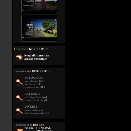
!
comentarii
KERUCOV
.ro
fotografii comentate
articole comentate
!
statistici site
KERUCOV
.
ro
FOTOGRAFII
1601
foto publicate:
336
foto retrase:
413
comentarii foto:
ARTICOLE
674
articole publicate:
298
comentarii articole:
DIVERSE
5
lucrari publicate:
71
link-uri recomandate:
!
aboneaza-te la
feed
.
RSS
rss xml - GENERAL