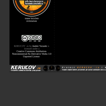
trasee biciclete
cicloturism
KERUCOV .ro
by
Andrei Vocurek
is
licensed under a
Creative Commons Attribution-
Noncommercial-No Derivative Works 3.0
Unported License
.