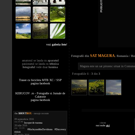
vezi
galeria foto
!
SAT MAGURA
Fotografii din
, Romania / R
amatorul se lauda cu
aparatul
pasionatul se lauda cu
tehnica
Magura este un sat pitoresc situat in Comuna
fotograful
vede doar
lumina
Fotografiile
1
-
3
din
3
Trasee cu bicicleta MTB XC / SSP
pagina facebook
KERUCOV .ro - Fotografie si Jurnale de
Calatorie
pagina facebook
the
.
SHOUT
BOX
- mesaje recente
09 septembrie 2016
ora 23:46
citeste
Inceput de toamna
mai multe
aici
20 iulie 2016
ora 11:31
#HarleyandtheDavidsons #Discovery
#2016
01 aprilie 2016