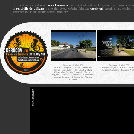
Utilizand sau vizitand site-ul
www.kerucov.ro
, incluzand tot continutul disponibil prin acest site, 
si conditiile de utilizare
a site-ului. Acest website foloseste
cookie-uri
proprii si ale tertilor, 
acceptarea lor. Iti multumim pentru intelegere!
Traseu cu bicicleta SSP
Traseu cu bicicleta SSP
Bucuresti - Magurele - Clinceni - Domnesti -
Bucuresti - Magurele - Cosoba - Domne
Darvari - Ciorogarla - Joita - Cosoba - Bacu -
Adunatii-Copaceni - Bucuresti [VI
Ciorogarla - Darvari - Domnesti - Clinceni -
Magurele - Alunisu - Darasti-Ilfov - 1 Decembrie -
Adunatii-Copaceni - 1 Decembrie - Alunisu -
Bucuresti