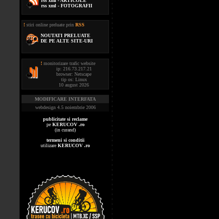
rss xml - ARTICOLE
rss xml - FOTOGRAFII
!
stiri online preluate prin
RSS
NOUTATI PRELUATE
DE PE ALTE SITE-URI
!
monitorizare trafic website
ip: 216.73.217.21
browser: Netscape
tip os: Linux
10 august 2026
MODIFICARE INTERFATA
webdesign 4.5 noiembrie 2006
publicitate si reclame
pe
KERUCOV .ro
(in curand)
termeni si conditii
utilizare
KERUCOV .ro