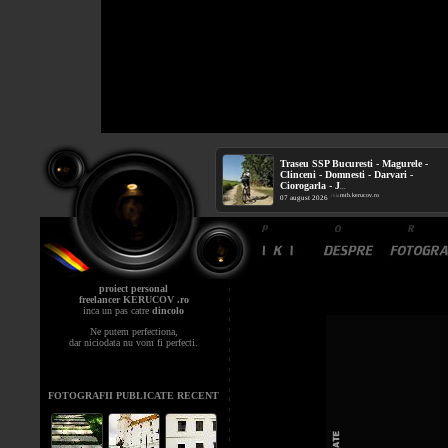
Traseu SSP Bucuresti - Magurele -
Clinceni - Domnesti - Darvari -
Ciorogarla - J
...
mtb.kerucov.ro
/ via
07 august 2026
proiect personal
freelancer KERUCOV .ro
inca un pas catre
dincolo
Ne putem perfectiona,
dar niciodata nu vom fi perfecti.
FOTOGRAFII PUBLICATE RECENT