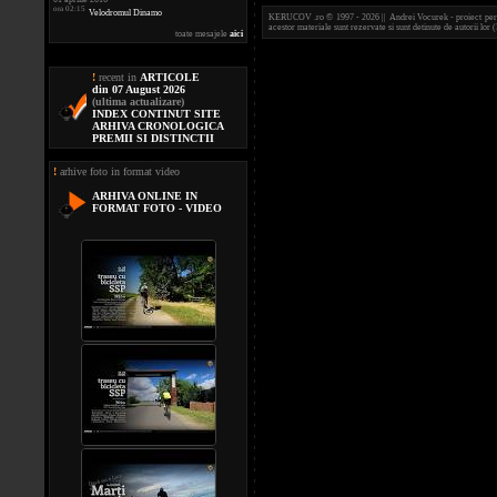
ora 02:15
Velodromul Dinamo
KERUCOV .ro © 1997 - 2026 || Andrei Vocurek - proiect person
acestor materiale sunt rezervate si sunt detinute de autorii l
toate mesajele
aici
!
recent in
ARTICOLE
din 07 August 2026
(ultima actualizare)
INDEX CONTINUT SITE
ARHIVA CRONOLOGICA
PREMII SI DISTINCTII
!
arhive foto in format video
ARHIVA ONLINE IN
FORMAT FOTO - VIDEO