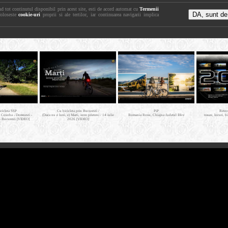
nd tot continutul disponibil prin acest site, esti de acord automat cu
Termenii
foloseste
cookie-uri
proprii si ale tertilor, iar continuarea navigarii implica
icicleta SSP
Cu bicicleta prin Bucuresti /
PiP
Retro
- Cosoba - Domnesti -
(Daca nu e luni, e) Marti, intre prieteni / 14 iulie
Romania Rosu, Chiajna Judetul Ilfov
trasee, locuri, b
- Bucuresti [VIDEO]
2026 [VIDEO]