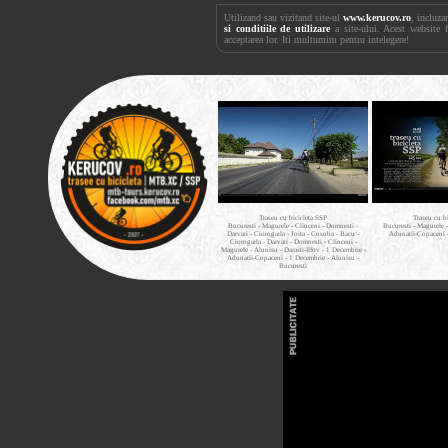
Utilizand sau vizitand site-ul
www.kerucov.ro
, incluza
si conditiile de utilizare
a site-ului. Acest website 
acceptarea lor. Iti multumim pentru intelegere!
Traseu cu bicicleta SSP
Traseu cu b
Bucuresti - Magurele - Clinceni - Domnesti -
Bucuresti - Magurele 
Darvari - Ciorogarla - Joita - Cosoba - Bacu -
Adunatii-Copaceni 
Ciorogarla - Darvari - Domnesti - Clinceni -
Magurele - Alunisu - Darasti-Ilfov - 1 Decembrie -
Adunatii-Copaceni - 1 Decembrie - Alunisu -
Bucuresti