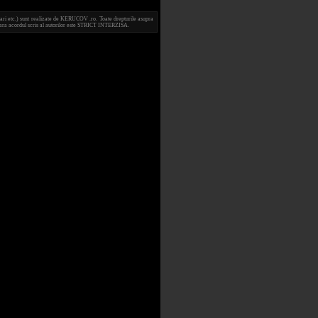
ari etc.) sunt realizate de KERUCOV .ro. Toate drepturile asupra
e fara acordul scris al autorilor este STRICT INTERZISA.