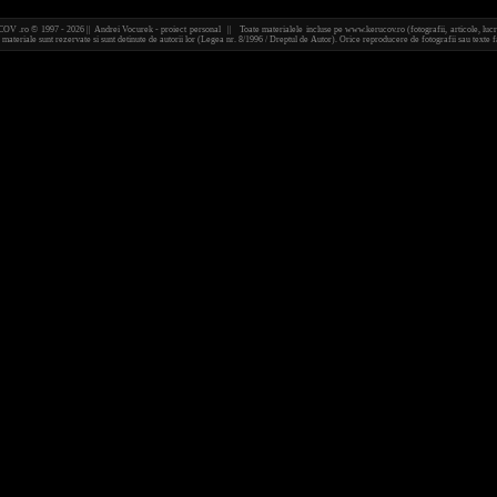
 .ro © 1997 - 2026 || Andrei Vocurek - proiect personal || Toate materialele incluse pe www.kerucov.ro (fotografii, articole, lucr
 materiale sunt rezervate si sunt detinute de autorii lor (Legea nr. 8/1996 / Dreptul de Autor). Orice reproducere de fotografii sau text