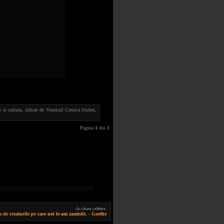
 si cultura, ridicat de Vornicul Cernica Stirbei,
Pagina
1
din
1
din
citate celebre
:
e creaturile pe care noi le-am zamislit. - Goethe