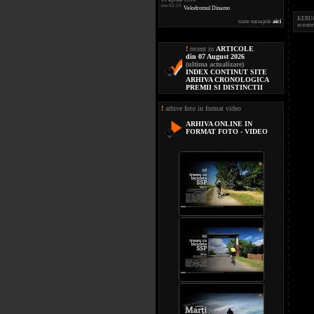
ora 02:15
Velodromul Dinamo
KERUCOV
toate mesajele
aici
acestor
!
recent in
ARTICOLE
din 07 August 2026
(ultima actualizare)
INDEX CONTINUT SITE
ARHIVA CRONOLOGICA
PREMII SI DISTINCTII
!
arhive foto in format video
ARHIVA ONLINE IN
FORMAT FOTO - VIDEO