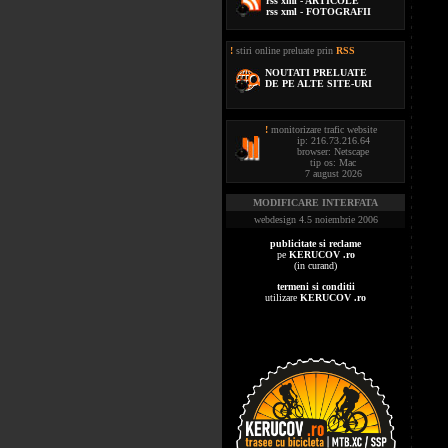
rss xml - ARTICOLE
rss xml - FOTOGRAFII
!
stiri online preluate prin
RSS
NOUTATI PRELUATE
DE PE ALTE SITE-URI
!
monitorizare trafic website
ip: 216.73.216.64
browser: Netscape
tip os: Mac
7 august 2026
MODIFICARE INTERFATA
webdesign 4.5 noiembrie 2006
publicitate si reclame
pe
KERUCOV .ro
(in curand)
termeni si conditii
utilizare
KERUCOV .ro