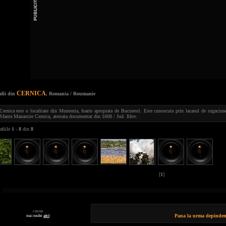
CERNICA
afii din
, Romania / Roumanie
Cernica este o localitate din Muntenia, foarte apropiata de Bucuresti. Este cunoscuta prin lacasul de rugaciune
Sfanta Manastire Cernica, atestata documentar din 1608 / Jud. Ilfov.
afiile
1
-
8
din
8
[
1
]
citeste
Pana la urma depindem d
mai multe
aici