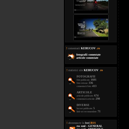
!
comentarii
KERUCOV
.ro
fotografii comentate
articole comentate
!
statistici site
KERUCOV
.
ro
FOTOGRAFII
1601
foto publicate:
336
foto retrase:
413
comentarii foto:
ARTICOLE
674
articole publicate:
298
comentarii articole:
DIVERSE
5
lucrari publicate:
71
link-uri recomandate:
!
aboneaza-te la
feed
.
RSS
rss xml - GENERAL