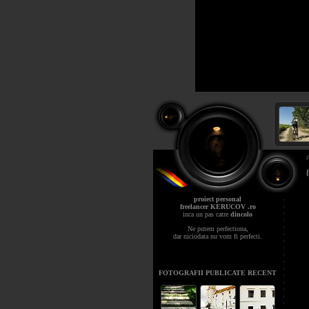
proiect personal
freelancer KERUCOV .ro
inca un pas catre
dincolo
Ne putem perfectiona,
dar niciodata nu vom fi perfecti.
FOTOGRAFII PUBLICATE RECENT