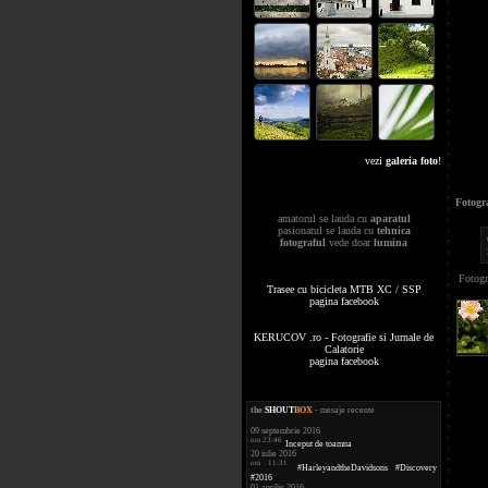
vezi
galeria foto
!
Fotogr
amatorul se lauda cu
aparatul
pasionatul se lauda cu
tehnica
fotograful
vede doar
lumina
Fotogr
Trasee cu bicicleta MTB XC / SSP
pagina facebook
KERUCOV .ro - Fotografie si Jurnale de
Calatorie
pagina facebook
the
.
SHOUT
BOX
- mesaje recente
09 septembrie 2016
ora 23:46
Inceput de toamna
20 iulie 2016
ora 11:31
#HarleyandtheDavidsons #Discovery
#2016
01 aprilie 2016