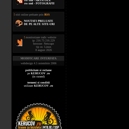
rss xml - ARTICOLE
rss xml - FOTOGRAFII
!
stiri online preluate prin
RSS
NOUTATI PRELUATE
DE PE ALTE SITE-URI
!
monitorizare trafic website
ip: 216.73.216.229
browser: Netscape
tip os: Linux
8 august 2026
MODIFICARE INTERFATA
webdesign 4.5 noiembrie 2006
publicitate si reclame
pe
KERUCOV .ro
(in curand)
termeni si conditii
utilizare
KERUCOV .ro