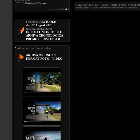
ora 02:15
Velodromul Dinamo
KERUCOV .ro © 1997 - 2026 || Andrei Vocurek - proiect person
acestor materiale sunt rezervate si sunt detinute de autorii l
toate mesajele
aici
!
recent in
ARTICOLE
din 07 August 2026
(ultima actualizare)
INDEX CONTINUT SITE
ARHIVA CRONOLOGICA
PREMII SI DISTINCTII
!
arhive foto in format video
ARHIVA ONLINE IN
FORMAT FOTO - VIDEO