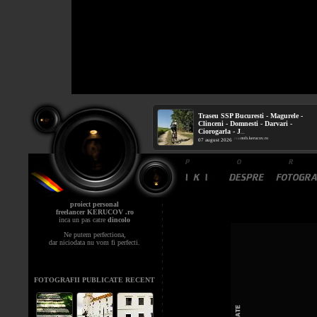
Traseu SSP Bucuresti - Magurele -
Clinceni - Domnesti - Darvari -
Ciorogarla - J
...
mtb.kerucov.ro
/ via
07 august 2026
proiect personal
freelancer KERUCOV .ro
inca un pas catre
dincolo
Ne putem perfectiona,
dar niciodata nu vom fi perfecti.
FOTOGRAFII PUBLICATE RECENT