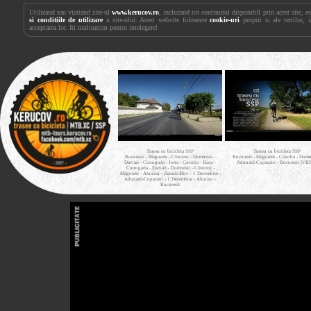
Utilizand sau vizitand site-ul
www.kerucov.ro
, incluzand tot continutul disponibil prin acest site, 
si conditiile de utilizare
a site-ului. Acest website foloseste
cookie-uri
proprii si ale tertilor, 
acceptarea lor. Iti multumim pentru intelegere!
Traseu cu bicicleta SSP
Traseu cu bicicleta SSP
Bucuresti - Magurele - Clinceni - Domnesti -
Bucuresti - Magurele - Cosoba - Domne
Darvari - Ciorogarla - Joita - Cosoba - Bacu -
Adunatii-Copaceni - Bucuresti [VI
Ciorogarla - Darvari - Domnesti - Clinceni -
Magurele - Alunisu - Darasti-Ilfov - 1 Decembrie -
Adunatii-Copaceni - 1 Decembrie - Alunisu -
Bucuresti