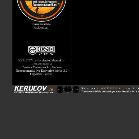
trasee biciclete
cicloturism
KERUCOV .ro
by
Andrei Vocurek
is
licensed under a
Creative Commons Attribution-
Noncommercial-No Derivative Works 3.0
Unported License
.