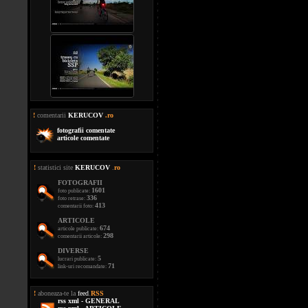
!
comentarii
KERUCOV
.ro
fotografii comentate
articole comentate
!
statistici site
KERUCOV
.
ro
FOTOGRAFII
1601
foto publicate:
336
foto retrase:
413
comentarii foto:
ARTICOLE
674
articole publicate:
298
comentarii articole:
DIVERSE
5
lucrari publicate:
71
link-uri recomandate:
!
aboneaza-te la
feed
.
RSS
rss xml - GENERAL