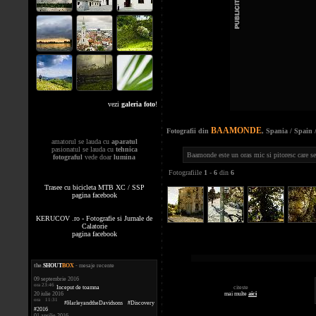
vezi
galeria foto
!
BAAMONDE
Fotografii din
, Spania / Spain
amatorul se lauda cu
aparatul
pasionatul se lauda cu
tehnica
Baamonde este un oras mic si pitoresc care se
fotograful
vede doar
lumina
Fotografiile
1
-
6
din
6
Trasee cu bicicleta MTB XC / SSP
pagina facebook
KERUCOV .ro - Fotografie si Jurnale de
Calatorie
pagina facebook
the
.
SHOUT
BOX
- mesaje recente
09 septembrie 2016
ora 23:46
citeste
Inceput de toamna
mai multe
aici
20 iulie 2016
ora 11:31
#HarleyandtheDavidsons #Discovery
#2016
01 aprilie 2016