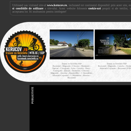
Utilizand sau vizitand site-ul
www.kerucov.ro
, incluzand tot continutul disponibil prin acest site, 
si conditiile de utilizare
a site-ului. Acest website foloseste
cookie-uri
proprii si ale tertilor, 
acceptarea lor. Iti multumim pentru intelegere!
Traseu cu bicicleta SSP
Traseu cu bicicleta SSP
Bucuresti - Magurele - Clinceni - Domnesti -
Bucuresti - Magurele - Cosoba - Domne
Darvari - Ciorogarla - Joita - Cosoba - Bacu -
Adunatii-Copaceni - Bucuresti [VI
Ciorogarla - Darvari - Domnesti - Clinceni -
Magurele - Alunisu - Darasti-Ilfov - 1 Decembrie -
Adunatii-Copaceni - 1 Decembrie - Alunisu -
Bucuresti