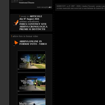
ora 02:15
Velodromul Dinamo
KERUCOV .ro © 1997 - 2026 || Andrei Vocurek - proiect person
toate mesajele
aici
acestor materiale sunt rezervate si sunt detinute de autorii l
!
recent in
ARTICOLE
din 07 August 2026
(ultima actualizare)
INDEX CONTINUT SITE
ARHIVA CRONOLOGICA
PREMII SI DISTINCTII
!
arhive foto in format video
ARHIVA ONLINE IN
FORMAT FOTO - VIDEO