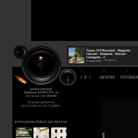
Traseu SSP Bucuresti - Magurele -
Clinceni - Domnesti - Darvari -
Ciorogarla - J
...
mtb.kerucov.ro
/ via
07 august 2026
proiect personal
freelancer KERUCOV .ro
inca un pas catre
dincolo
Ne putem perfectiona,
dar niciodata nu vom fi perfecti.
FOTOGRAFII PUBLICATE RECENT