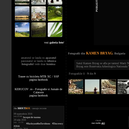
vezi
galeria foto
!
KAMEN BRYAG
Fotografii din
, Bulgaria
amatorul se lauda cu
aparatul
pasionatul se lauda cu
tehnica
Satul Kamen Bryag se afla pe tarmul Marii Neg
fotograful
vede doar
lumina
Bryag este Rezervatia Arheologica Nationala Y
Fotografiile
1
-
9
din
9
Trasee cu bicicleta MTB XC / SSP
pagina facebook
KERUCOV .ro - Fotografie si Jurnale de
Calatorie
pagina facebook
the
.
SHOUT
BOX
- mesaje recente
09 septembrie 2016
ora 23:46
Inceput de toamna
20 iulie 2016
citeste
ora 11:31
mai multe
aici
#HarleyandtheDavidsons #Discovery
#2016
01 aprilie 2016