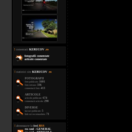
!
comentarii
KERUCOV
.ro
fotografii comentate
articole comentate
!
statistici site
KERUCOV
.
ro
FOTOGRAFII
1601
foto publicate:
336
foto retrase:
413
comentarii foto:
ARTICOLE
674
articole publicate:
298
comentarii articole:
DIVERSE
5
lucrari publicate:
71
link-uri recomandate:
!
aboneaza-te la
feed
.
RSS
rss xml - GENERAL