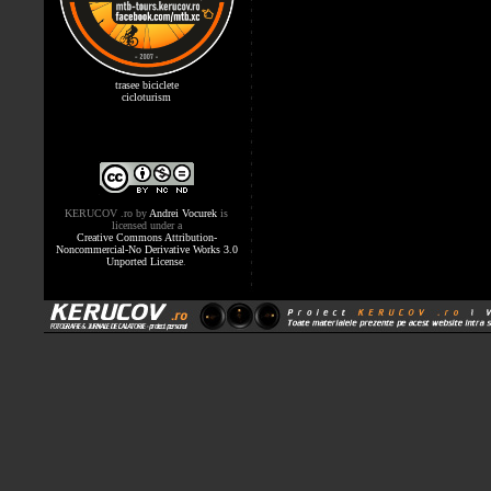
trasee biciclete
cicloturism
KERUCOV .ro
by
Andrei Vocurek
is
licensed under a
Creative Commons Attribution-
Noncommercial-No Derivative Works 3.0
Unported License
.