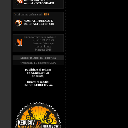
rss xml - ARTICOLE
rss xml - FOTOGRAFII
!
stiri online preluate prin
RSS
NOUTATI PRELUATE
DE PE ALTE SITE-URI
!
monitorizare trafic website
ip: 216.73.217.23
browser: Netscape
tip os: Linux
9 august 2026
MODIFICARE INTERFATA
webdesign 4.5 noiembrie 2006
publicitate si reclame
pe
KERUCOV .ro
(in curand)
termeni si conditii
utilizare
KERUCOV .ro