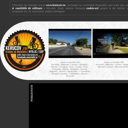
Utilizand sau vizitand site-ul
www.kerucov.ro
, incluzand tot continutul disponibil prin acest site, 
si conditiile de utilizare
a site-ului. Acest website foloseste
cookie-uri
proprii si ale tertilor, 
acceptarea lor. Iti multumim pentru intelegere!
Traseu cu bicicleta SSP
Traseu cu bicicleta SSP
Bucuresti - Magurele - Clinceni - Domnesti -
Bucuresti - Magurele - Cosoba - Domne
Darvari - Ciorogarla - Joita - Cosoba - Bacu -
Adunatii-Copaceni - Bucuresti [VI
Ciorogarla - Darvari - Domnesti - Clinceni -
Magurele - Alunisu - Darasti-Ilfov - 1 Decembrie -
Adunatii-Copaceni - 1 Decembrie - Alunisu -
Bucuresti