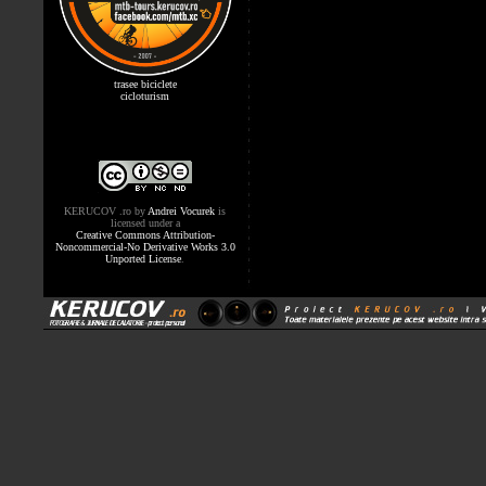
trasee biciclete
cicloturism
KERUCOV .ro
by
Andrei Vocurek
is
licensed under a
Creative Commons Attribution-
Noncommercial-No Derivative Works 3.0
Unported License
.