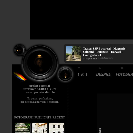
Traseu SSP Bucuresti - Magurele -
Clinceni - Domnesti - Darvari -
Ciorogarla - J
...
mtb.kerucov.ro
/ via
07 august 2026
proiect personal
freelancer KERUCOV .ro
inca un pas catre
dincolo
Ne putem perfectiona,
dar niciodata nu vom fi perfecti.
FOTOGRAFII PUBLICATE RECENT