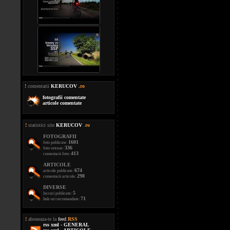
!
comentarii
KERUCOV
.ro
fotografii comentate
articole comentate
!
statistici site
KERUCOV
.
ro
FOTOGRAFII
1601
foto publicate:
336
foto retrase:
413
comentarii foto:
ARTICOLE
674
articole publicate:
298
comentarii articole:
DIVERSE
5
lucrari publicate:
71
link-uri recomandate:
!
aboneaza-te la
feed
.
RSS
rss xml - GENERAL