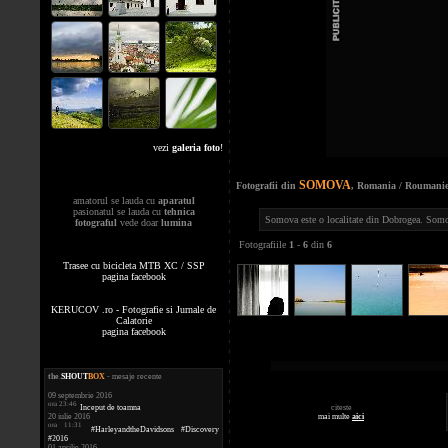
vezi
galeria foto
!
SOMOVA
Fotografii din
, Romania / Roumani
amatorul se lauda cu
aparatul
pasionatul se lauda cu
tehnica
Somova este o localitate din Dobrogea. Somova
fotograful
vede doar
lumina
Fotografiile
1
-
6
din
6
Trasee cu bicicleta MTB XC / SSP
pagina facebook
KERUCOV .ro - Fotografie si Jurnale de
Calatorie
pagina facebook
the
.
SHOUT
BOX
- mesaje recente
09 septembrie 2016
ora 23:46
citeste
Inceput de toamna
mai multe
aici
20 iulie 2016
ora 11:31
#HarleyandtheDavidsons #Discovery
#2016
01 aprilie 2016