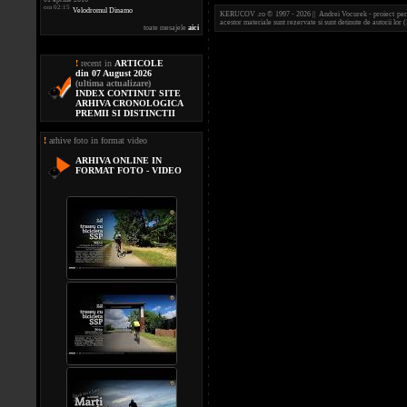
ora 02:15
Velodromul Dinamo
KERUCOV .ro © 1997 - 2026 || Andrei Vocurek - proiect person
acestor materiale sunt rezervate si sunt detinute de autorii l
toate mesajele
aici
!
recent in
ARTICOLE
din 07 August 2026
(ultima actualizare)
INDEX CONTINUT SITE
ARHIVA CRONOLOGICA
PREMII SI DISTINCTII
!
arhive foto in format video
ARHIVA ONLINE IN
FORMAT FOTO - VIDEO