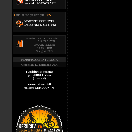
rss xml - ARTICOLE
rss xml - FOTOGRAFII
!
stiri online preluate prin
RSS
NOUTATI PRELUATE
DE PE ALTE SITE-URI
!
monitorizare trafic website
ip: 216.73.217.79
browser: Netscape
tip os: Linux
9 august 2026
MODIFICARE INTERFATA
webdesign 4.5 noiembrie 2006
publicitate si reclame
pe
KERUCOV .ro
(in curand)
termeni si conditii
utilizare
KERUCOV .ro