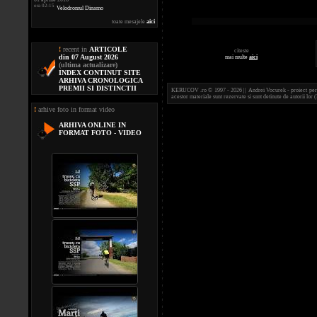
ora 02:15
Velodromul Dinamo
toate mesajele
aici
!
recent in
ARTICOLE
citeste
din 07 August 2026
mai multe
aici
(ultima actualizare)
INDEX CONTINUT SITE
ARHIVA CRONOLOGICA
PREMII SI DISTINCTII
KERUCOV .ro © 1997 - 2026 || Andrei Vocurek - proiect person
acestor materiale sunt rezervate si sunt detinute de autorii l
!
arhive foto in format video
ARHIVA ONLINE IN
FORMAT FOTO - VIDEO