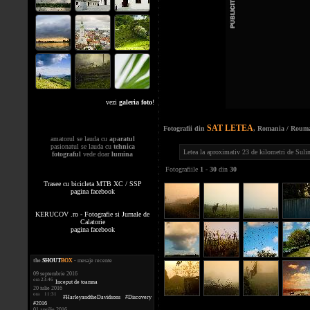
vezi
galeria foto
!
SAT LETEA
Fotografii din
, Romania / Roum
amatorul se lauda cu
aparatul
pasionatul se lauda cu
tehnica
Letea la aproximativ 23 de kilometri de Sulina
fotograful
vede doar
lumina
Fotografiile
1
-
30
din
30
Trasee cu bicicleta MTB XC / SSP
pagina facebook
KERUCOV .ro - Fotografie si Jurnale de
Calatorie
pagina facebook
the
.
SHOUT
BOX
- mesaje recente
09 septembrie 2016
ora 23:46
Inceput de toamna
20 iulie 2016
ora 11:31
#HarleyandtheDavidsons #Discovery
#2016
01 aprilie 2016