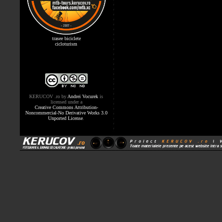
trasee biciclete
cicloturism
KERUCOV .ro
by
Andrei Vocurek
is
licensed under a
Creative Commons Attribution-
Noncommercial-No Derivative Works 3.0
Unported License
.