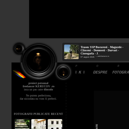
Traseu SSP Bucuresti - Magurele -
Clinceni - Domnesti - Darvari -
Ciorogarla - J
...
mtb.kerucov.ro
/ via
07 august 2026
proiect personal
freelancer KERUCOV .ro
inca un pas catre
dincolo
Ne putem perfectiona,
dar niciodata nu vom fi perfecti.
FOTOGRAFII PUBLICATE RECENT