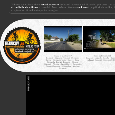
Utilizand sau vizitand site-ul
www.kerucov.ro
, incluzand tot continutul disponibil prin acest site, 
si conditiile de utilizare
a site-ului. Acest website foloseste
cookie-uri
proprii si ale tertilor, 
acceptarea lor. Iti multumim pentru intelegere!
Traseu cu bicicleta SSP
Traseu cu bicicleta SSP
Bucuresti - Magurele - Clinceni - Domnesti -
Bucuresti - Magurele - Cosoba - Domne
Darvari - Ciorogarla - Joita - Cosoba - Bacu -
Adunatii-Copaceni - Bucuresti [VI
Ciorogarla - Darvari - Domnesti - Clinceni -
Magurele - Alunisu - Darasti-Ilfov - 1 Decembrie -
Adunatii-Copaceni - 1 Decembrie - Alunisu -
Bucuresti