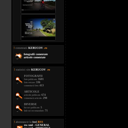
!
comentarii
KERUCOV
.ro
fotografii comentate
articole comentate
!
statistici site
KERUCOV
.
ro
FOTOGRAFII
1601
foto publicate:
336
foto retrase:
413
comentarii foto:
ARTICOLE
674
articole publicate:
298
comentarii articole:
DIVERSE
5
lucrari publicate:
71
link-uri recomandate:
!
aboneaza-te la
feed
.
RSS
rss xml - GENERAL