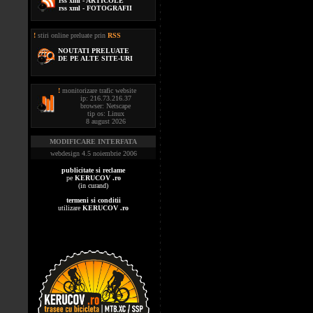
rss xml - ARTICOLE
rss xml - FOTOGRAFII
!
stiri online preluate prin
RSS
NOUTATI PRELUATE
DE PE ALTE SITE-URI
!
monitorizare trafic website
ip: 216.73.216.37
browser: Netscape
tip os: Linux
8 august 2026
MODIFICARE INTERFATA
webdesign 4.5 noiembrie 2006
publicitate si reclame
pe
KERUCOV .ro
(in curand)
termeni si conditii
utilizare
KERUCOV .ro