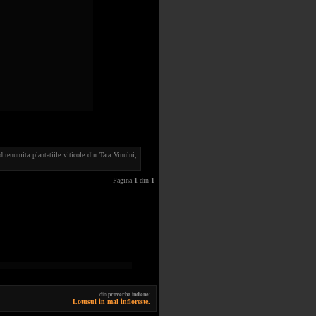
renumita plantatiile viticole din Tara Vinului,
Pagina
1
din
1
din
proverbe indiene
:
Lotusul in mal infloreste.