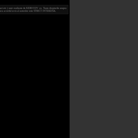
ari etc.) sunt realizate de KERUCOV .ro. Toate drepturile asupra
e fara acordul scris al autorilor este STRICT INTERZISA.