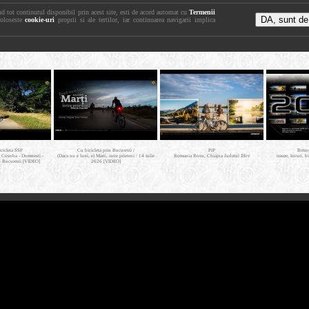
nd tot continutul disponibil prin acest site, esti de acord automat cu
Termenii
foloseste
cookie-uri
proprii si ale tertilor, iar continuarea navigarii implica
icicleta SSP
Cu bicicleta prin Bucuresti /
PiP
Retro
- Cosoba - Domnesti -
(Daca nu e luni, e) Marti, intre prieteni / 14 iulie
Romania Rosu, Chiajna Judetul Ilfov
trasee, locuri, b
- Bucuresti [VIDEO]
2026 [VIDEO]