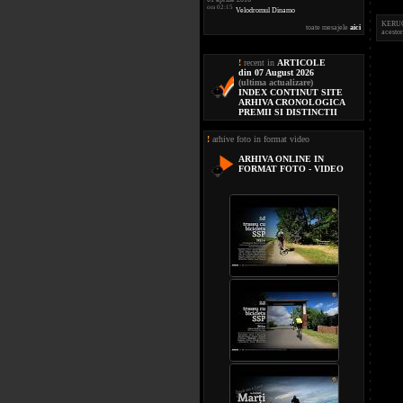
ora 02:15
Velodromul Dinamo
KERUCOV
toate mesajele
aici
acestor
!
recent in
ARTICOLE
din 07 August 2026
(ultima actualizare)
INDEX CONTINUT SITE
ARHIVA CRONOLOGICA
PREMII SI DISTINCTII
!
arhive foto in format video
ARHIVA ONLINE IN
FORMAT FOTO - VIDEO