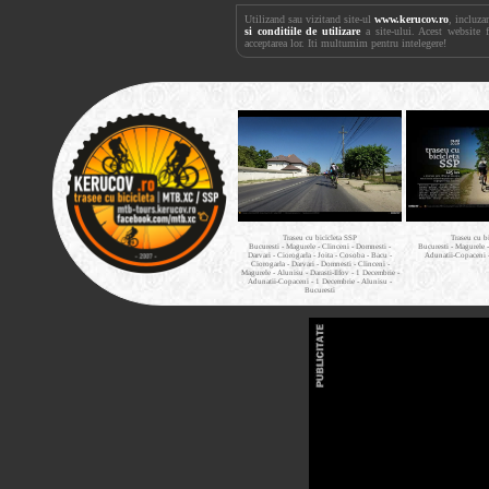
Utilizand sau vizitand site-ul
www.kerucov.ro
, incluza
si conditiile de utilizare
a site-ului. Acest website 
acceptarea lor. Iti multumim pentru intelegere!
Traseu cu bicicleta SSP
Traseu cu b
Bucuresti - Magurele - Clinceni - Domnesti -
Bucuresti - Magurele 
Darvari - Ciorogarla - Joita - Cosoba - Bacu -
Adunatii-Copaceni 
Ciorogarla - Darvari - Domnesti - Clinceni -
Magurele - Alunisu - Darasti-Ilfov - 1 Decembrie -
Adunatii-Copaceni - 1 Decembrie - Alunisu -
Bucuresti