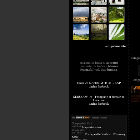
vezi
galeria foto
!
Fotogr
amatorul se lauda cu
aparatul
pasionatul se lauda cu
tehnica
fotograful
vede doar
lumina
Fotogr
Trasee cu bicicleta MTB XC / SSP
pagina facebook
KERUCOV .ro - Fotografie si Jurnale de
Calatorie
pagina facebook
the
.
SHOUT
BOX
- mesaje recente
09 septembrie 2016
ora 23:46
Inceput de toamna
20 iulie 2016
ora 11:31
#HarleyandtheDavidsons #Discovery
#2016
01 aprilie 2016