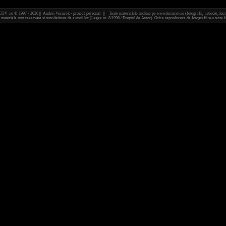
 .ro © 1997 - 2026 || Andrei Vocurek - proiect personal || Toate materialele incluse pe www.kerucov.ro (fotografii, articole, lucr
 materiale sunt rezervate si sunt detinute de autorii lor (Legea nr. 8/1996 / Dreptul de Autor). Orice reproducere de fotografii sau text