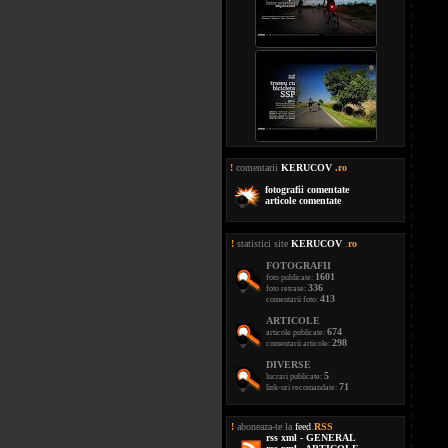
!
comentarii
KERUCOV
.ro
fotografii comentate
articole comentate
!
statistici site
KERUCOV
.
ro
FOTOGRAFII
1601
foto publicate:
336
foto retrase:
413
comentarii foto:
ARTICOLE
674
articole publicate:
298
comentarii articole:
DIVERSE
5
lucrari publicate:
71
link-uri recomandate:
!
aboneaza-te la
feed
.
RSS
rss xml - GENERAL