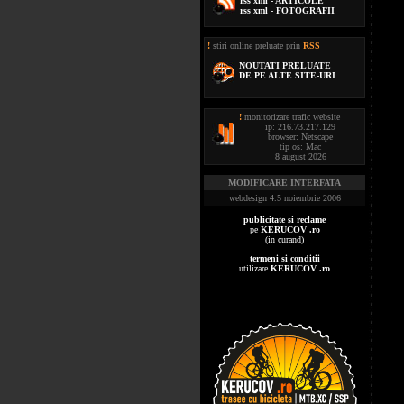
rss xml - ARTICOLE
rss xml - FOTOGRAFII
!
stiri online preluate prin
RSS
NOUTATI PRELUATE
DE PE ALTE SITE-URI
!
monitorizare trafic website
ip: 216.73.217.129
browser: Netscape
tip os: Mac
8 august 2026
MODIFICARE INTERFATA
webdesign 4.5 noiembrie 2006
publicitate si reclame
pe
KERUCOV .ro
(in curand)
termeni si conditii
utilizare
KERUCOV .ro