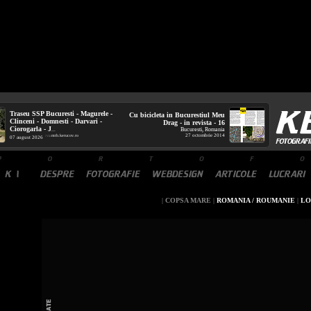
Traseu SSP Bucuresti - Magurele -
Cu bicicleta in Bucurestiul Meu
Clinceni - Domnesti - Darvari -
Drag - in revista - 16
Ciorogarla - J
Bucuresti, Romania
...
27 octombrie 2014
mtb.kerucov.ro
/ via
07 august 2026
|
COPSA MARE
|
ROMANIA / ROUMANIE
|
LO