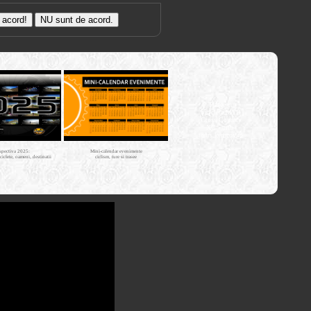
Trasee cu
bicicleta MTB
Cross Country
XC - mtb-
tours.kerucov.ro
spectiva 2025:
Mini-calendar evenimente
iciclete, oameni, destinatii
ciclism, ture si trasee