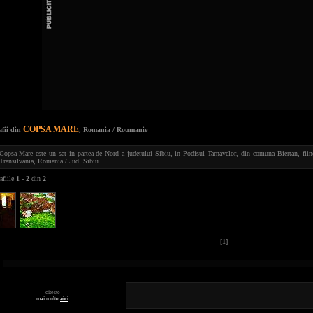
COPSA MARE
afii din
, Romania / Roumanie
Copsa Mare este un sat in partea de Nord a judetului Sibiu, in Podisul Tarnavelor, din comuna Biertan, fiind 
Transilvania, Romania / Jud. Sibiu.
afiile
1
-
2
din
2
[
1
]
citeste
mai multe
aici