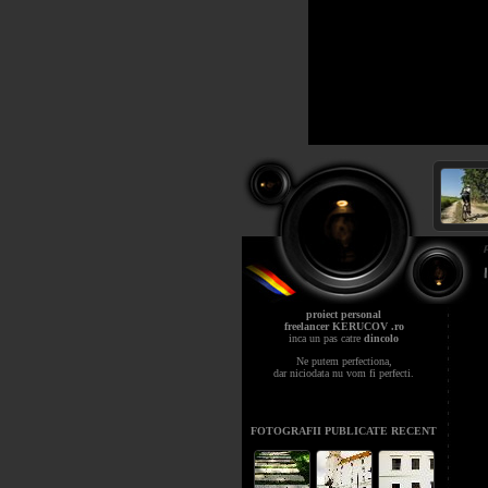
proiect personal
freelancer KERUCOV .ro
inca un pas catre
dincolo
Ne putem perfectiona,
dar niciodata nu vom fi perfecti.
FOTOGRAFII PUBLICATE RECENT