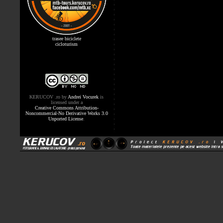
trasee biciclete
cicloturism
KERUCOV .ro
by
Andrei Vocurek
is
licensed under a
Creative Commons Attribution-
Noncommercial-No Derivative Works 3.0
Unported License
.