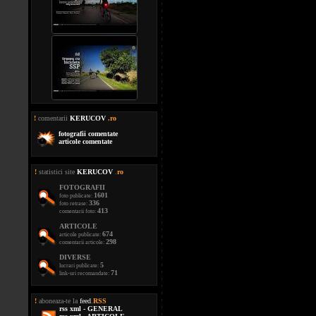
!
comentarii
KERUCOV
.ro
fotografii comentate
articole comentate
!
statistici site
KERUCOV
.
ro
FOTOGRAFII
1601
foto publicate:
336
foto retrase:
413
comentarii foto:
ARTICOLE
674
articole publicate:
298
comentarii articole:
DIVERSE
5
lucrari publicate:
71
link-uri recomandate:
!
aboneaza-te la
feed
.
RSS
rss xml - GENERAL