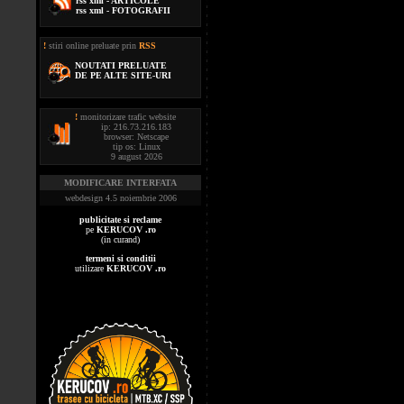
rss xml - ARTICOLE
rss xml - FOTOGRAFII
!
stiri online preluate prin
RSS
NOUTATI PRELUATE
DE PE ALTE SITE-URI
!
monitorizare trafic website
ip: 216.73.216.183
browser: Netscape
tip os: Linux
9 august 2026
MODIFICARE INTERFATA
webdesign 4.5 noiembrie 2006
publicitate si reclame
pe
KERUCOV .ro
(in curand)
termeni si conditii
utilizare
KERUCOV .ro