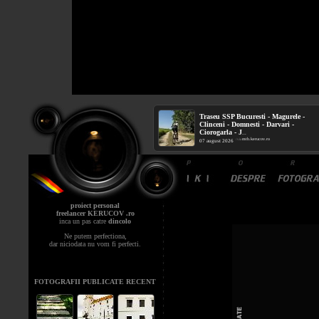
Traseu SSP Bucuresti - Magurele -
Clinceni - Domnesti - Darvari -
Ciorogarla - J
...
mtb.kerucov.ro
/ via
07 august 2026
proiect personal
freelancer KERUCOV .ro
inca un pas catre
dincolo
Ne putem perfectiona,
dar niciodata nu vom fi perfecti.
FOTOGRAFII PUBLICATE RECENT