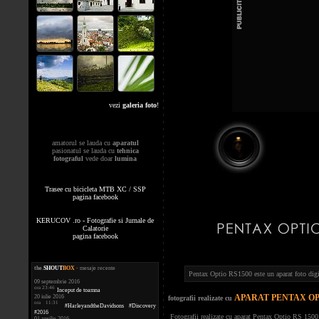
vezi
galeria foto
!
amatorul se lauda cu
aparatul
pasionatul se lauda cu
tehnica
fotograful
vede doar
lumina
Trasee cu bicicleta MTB XC / SSP
pagina facebook
KERUCOV .ro - Fotografie si Jurnale de
Calatorie
pagina facebook
the
.
SHOUT
BOX
- mesaje recente
Pentax Optio RS1500 este un aparat foto digit
09 septembrie 2016
ora 23:46
Inceput de toamna
APARAT PENTAX OPT
20 iulie 2016
fotografii realizate cu
ora 11:31
#HarleyandtheDavidsons #Discovery
#2016
Fotografii realizate cu aparat Pentax Optio RS 1500
01 aprilie 2016