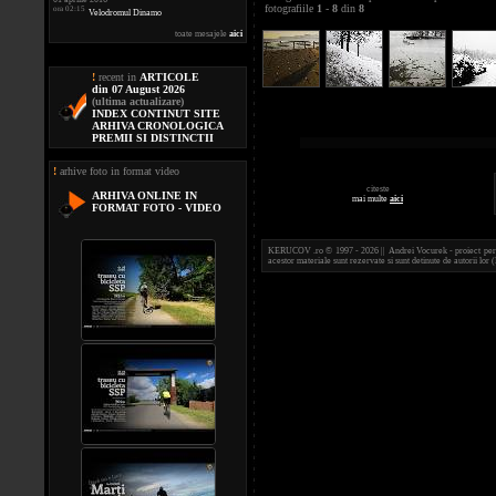
fotografiile
1
-
8
din
8
ora 02:15
Velodromul Dinamo
toate mesajele
aici
!
recent in
ARTICOLE
din 07 August 2026
(ultima actualizare)
INDEX CONTINUT SITE
ARHIVA CRONOLOGICA
PREMII SI DISTINCTII
!
arhive foto in format video
citeste
ARHIVA ONLINE IN
mai multe
aici
FORMAT FOTO - VIDEO
KERUCOV .ro © 1997 - 2026 || Andrei Vocurek - proiect person
acestor materiale sunt rezervate si sunt detinute de autorii l