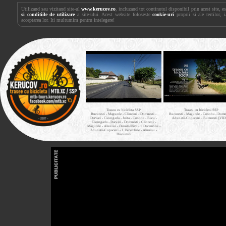
Utilizand sau vizitand site-ul
www.kerucov.ro
, incluzand tot continutul disponibil prin acest site, 
si conditiile de utilizare
a site-ului. Acest website foloseste
cookie-uri
proprii si ale tertilor, 
acceptarea lor. Iti multumim pentru intelegere!
Traseu cu bicicleta SSP
Traseu cu bicicleta SSP
Bucuresti - Magurele - Clinceni - Domnesti -
Bucuresti - Magurele - Cosoba - Domne
Darvari - Ciorogarla - Joita - Cosoba - Bacu -
Adunatii-Copaceni - Bucuresti [VI
Ciorogarla - Darvari - Domnesti - Clinceni -
Magurele - Alunisu - Darasti-Ilfov - 1 Decembrie -
Adunatii-Copaceni - 1 Decembrie - Alunisu -
Bucuresti