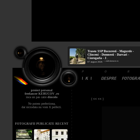
Traseu SSP Bucuresti - Magurele -
Clinceni - Domnesti - Darvari -
Ciorogarla - J
...
mtb.kerucov.ro
/ via
07 august 2026
proiect personal
freelancer KERUCOV .ro
inca un pas catre
dincolo
[
<< <<
]
Ne putem perfectiona,
dar niciodata nu vom fi perfecti.
FOTOGRAFII PUBLICATE RECENT