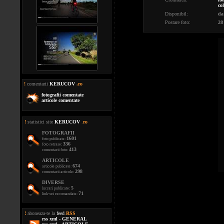
co
Disponibil:
da
Postare foto:
28
!
comentarii
KERUCOV
.ro
fotografii comentate
articole comentate
!
statistici site
KERUCOV
.
ro
FOTOGRAFII
1601
foto publicate:
336
foto retrase:
413
comentarii foto:
ARTICOLE
674
articole publicate:
298
comentarii articole:
DIVERSE
5
lucrari publicate:
71
link-uri recomandate:
!
aboneaza-te la
feed
.
RSS
rss xml - GENERAL