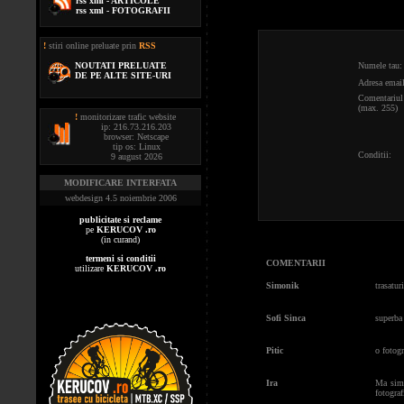
rss xml - ARTICOLE
rss xml - FOTOGRAFII
!
stiri online preluate prin
RSS
NOUTATI PRELUATE
Numele tau:
DE PE ALTE SITE-URI
Adresa email
Comentariul 
(max. 255)
!
monitorizare trafic website
ip: 216.73.216.203
browser: Netscape
tip os: Linux
Conditii:
9 august 2026
MODIFICARE INTERFATA
webdesign 4.5 noiembrie 2006
publicitate si reclame
pe
KERUCOV .ro
(in curand)
termeni si conditii
COMENTARII
utilizare
KERUCOV .ro
Simonik
trasatur
Sofi Sinca
superba 
Pitic
o fotogr
Ira
Ma simt
fotograf