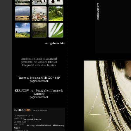
vezi
galeria foto
!
amatorul se lauda cu
aparatul
pasionatul se lauda cu
tehnica
fotograful
vede doar
lumina
Trasee cu bicicleta MTB XC / SSP
pagina facebook
KERUCOV .ro - Fotografie si Jurnale de
Calatorie
pagina facebook
the
.
SHOUT
BOX
- mesaje recente
09 septembrie 2016
ora 23:46
Inceput de toamna
20 iulie 2016
ora 11:31
#HarleyandtheDavidsons #Discovery
#2016
01 aprilie 2016