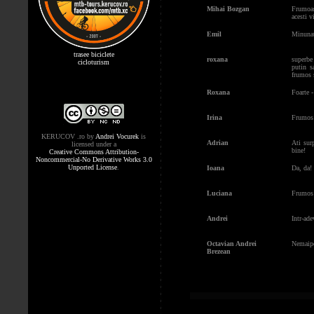
Mihai Bozgan
Frumoasa
acesti v
Emil
Minunat 
trasee biciclete
roxana
superbe
cicloturism
putin s
frumos 
Roxana
Foarte -
Irina
Frumos s
KERUCOV .ro
by
Andrei Vocurek
is
Adrian
Ati sur
licensed under a
bine!
Creative Commons Attribution-
Noncommercial-No Derivative Works 3.0
Unported License
.
Ioana
Da, da!
Luciana
Frumos 
Andrei
Intr-ade
Octavian Andrei
Nemaipo
Brezean