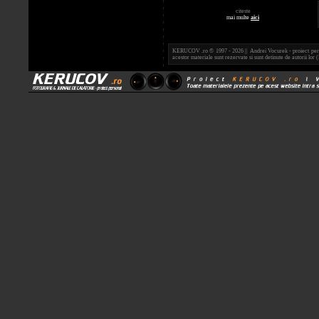
citeste
mai multe
aici
KERUCOV .ro © 1997 - 2026 || Andrei Vocurek - proiect person
acestor materiale sunt rezervate si sunt detinute de autorii l