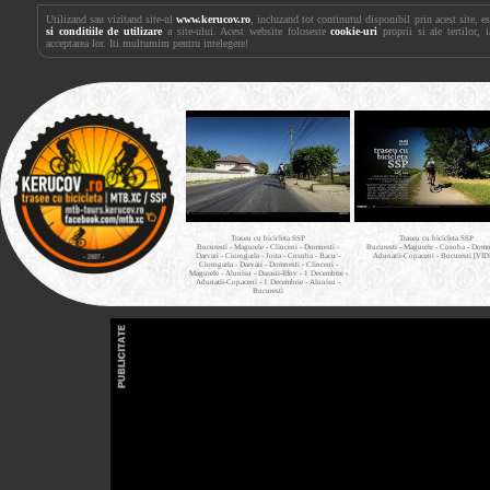
Utilizand sau vizitand site-ul
www.kerucov.ro
, incluzand tot continutul disponibil prin acest site, 
si conditiile de utilizare
a site-ului. Acest website foloseste
cookie-uri
proprii si ale tertilor, 
acceptarea lor. Iti multumim pentru intelegere!
Traseu cu bicicleta SSP
Traseu cu bicicleta SSP
Bucuresti - Magurele - Clinceni - Domnesti -
Bucuresti - Magurele - Cosoba - Domne
Darvari - Ciorogarla - Joita - Cosoba - Bacu -
Adunatii-Copaceni - Bucuresti [VI
Ciorogarla - Darvari - Domnesti - Clinceni -
Magurele - Alunisu - Darasti-Ilfov - 1 Decembrie -
Adunatii-Copaceni - 1 Decembrie - Alunisu -
Bucuresti