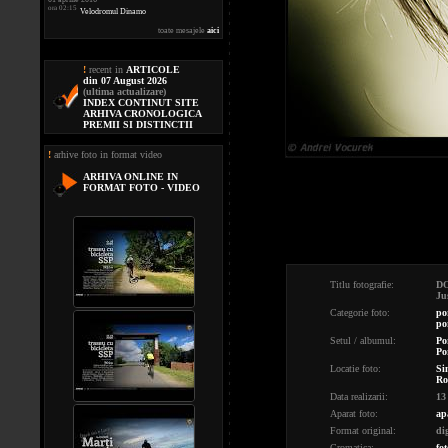
ora 02:15
Velodromul Dinamo
toate mesajele
aici
!
recent in
ARTICOLE
din 07 August 2026
(ultima actualizare)
INDEX CONTINUT SITE
ARHIVA CRONOLOGICA
PREMII SI DISTINCTII
!
arhive foto in format video
ARHIVA ONLINE IN
FORMAT FOTO - VIDEO
Titlu fotografie:
DO
Ju
Categorie foto:
po
po
Setul / albumul:
Po
Po
Locatie foto:
Si
Ro
Data realizarii:
13
Aparat foto:
ap
Format original:
di
Cromatica:
fot