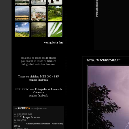
vezi
galeria foto
!
amatorul se lauda cu
aparatul
pasionatul se lauda cu
tehnica
fotograful
vede doar
lumina
Trasee cu bicicleta MTB XC / SSP
pagina facebook
KERUCOV .ro - Fotografie si Jurnale de
Calatorie
pagina facebook
the
.
SHOUT
BOX
- mesaje recente
09 septembrie 2016
ora 23:46
Inceput de toamna
20 iulie 2016
ora 11:31
#HarleyandtheDavidsons #Discovery
#2016
01 aprilie 2016