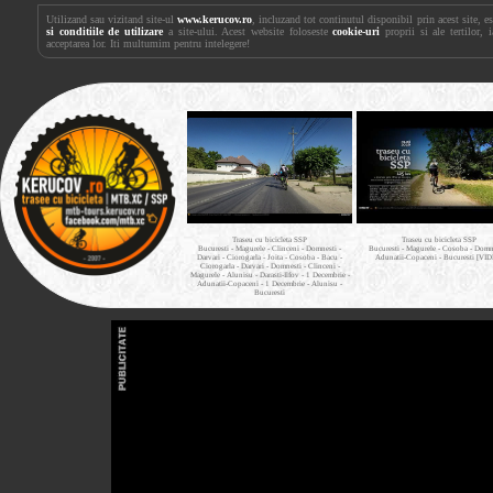
Utilizand sau vizitand site-ul
www.kerucov.ro
, incluzand tot continutul disponibil prin acest site, 
si conditiile de utilizare
a site-ului. Acest website foloseste
cookie-uri
proprii si ale tertilor, 
acceptarea lor. Iti multumim pentru intelegere!
Traseu cu bicicleta SSP
Traseu cu bicicleta SSP
Bucuresti - Magurele - Clinceni - Domnesti -
Bucuresti - Magurele - Cosoba - Domne
Darvari - Ciorogarla - Joita - Cosoba - Bacu -
Adunatii-Copaceni - Bucuresti [VI
Ciorogarla - Darvari - Domnesti - Clinceni -
Magurele - Alunisu - Darasti-Ilfov - 1 Decembrie -
Adunatii-Copaceni - 1 Decembrie - Alunisu -
Bucuresti