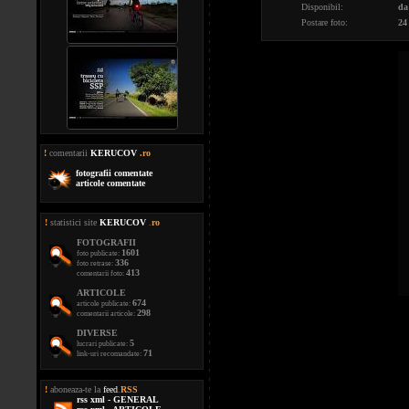
Disponibil:
da
Postare foto:
24
!
comentarii
KERUCOV
.ro
fotografii comentate
articole comentate
!
statistici site
KERUCOV
.
ro
FOTOGRAFII
1601
foto publicate:
336
foto retrase:
413
comentarii foto:
ARTICOLE
674
articole publicate:
298
comentarii articole:
DIVERSE
5
lucrari publicate:
71
link-uri recomandate:
!
aboneaza-te la
feed
.
RSS
rss xml - GENERAL