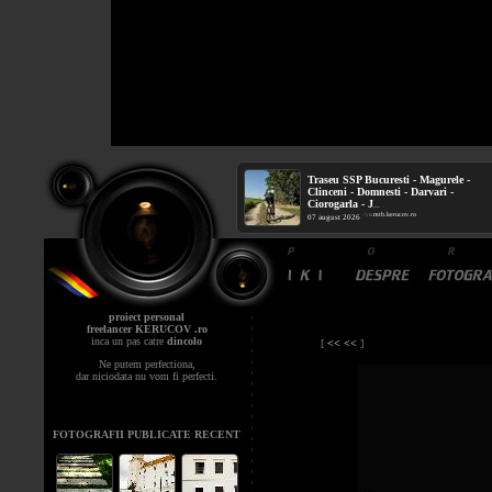
Traseu SSP Bucuresti - Magurele -
Clinceni - Domnesti - Darvari -
Ciorogarla - J
...
mtb.kerucov.ro
/ via
07 august 2026
proiect personal
freelancer KERUCOV .ro
inca un pas catre
dincolo
[
<< <<
]
Ne putem perfectiona,
dar niciodata nu vom fi perfecti.
FOTOGRAFII PUBLICATE RECENT