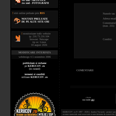
rss xml - ARTICOLE
rss xml - FOTOGRAFII
!
stiri online preluate prin
RSS
Numele tau:
Adresa email
NOUTATI PRELUATE
DE PE ALTE SITE-URI
Comentariul 
(max. 255)
!
monitorizare trafic website
ip: 216.73.216.104
browser: Netscape
Conditii:
tip os: Linux
10 august 2026
MODIFICARE INTERFATA
webdesign 4.5 noiembrie 2006
publicitate si reclame
pe
KERUCOV .ro
(in curand)
COMENTARII
termeni si conditii
utilizare
KERUCOV .ro
citeste
mai multe
aici
KERUCOV .ro © 1997 - 2026 || Andrei Vocurek - proiect person
acestor materiale sunt rezervate si sunt detinute de autorii l