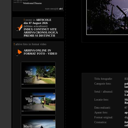
ora 02:15
Velodromul Dinamo
toate mesajele
aici
!
recent in
ARTICOLE
din 07 August 2026
(ultima actualizare)
INDEX CONTINUT SITE
ARHIVA CRONOLOGICA
PREMII SI DISTINCTII
!
arhive foto in format video
ARHIVA ONLINE IN
FORMAT FOTO - VIDEO
Titlu fotografie:
E
Categorie foto:
pe
la
Setul / albumul:
Ul
La
Locatie foto:
Sf
Ro
Data realizarii:
07
Aparat foto:
ap
Format original:
di
Cromatica:
fot
co