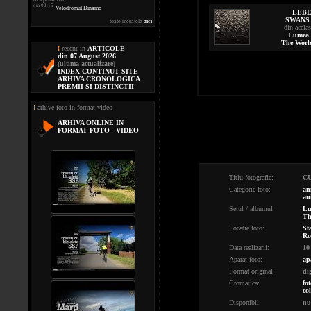
ora 02:15
Velodromul Dinamo
LEBE
SWANS
toate mesajele
aici
din acela
Lumea 
The World
!
recent in
ARTICOLE
din 07 August 2026
(ultima actualizare)
INDEX CONTINUT SITE
ARHIVA CRONOLOGICA
PREMII SI DISTINCTII
!
arhive foto in format video
ARHIVA ONLINE IN
FORMAT FOTO - VIDEO
Titlu fotografie:
C
Categorie foto:
an
an
Setul / albumul:
Lu
Th
Locatie foto:
Sf
Ro
Data realizarii:
10
Aparat foto:
ap
Format original:
di
Cromatica:
fot
co
Disponibil:
nu