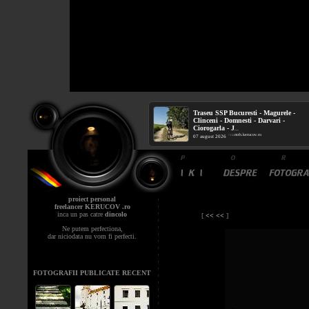
Traseu SSP Bucuresti - Magurele -
Clinceni - Domnesti - Darvari -
Ciorogarla - J
...
mtb.kerucov.ro
/ via
07 august 2026
proiect personal
freelancer KERUCOV .ro
inca un pas catre
dincolo
[
<< <<
]
Ne putem perfectiona,
dar niciodata nu vom fi perfecti.
FOTOGRAFII PUBLICATE RECENT