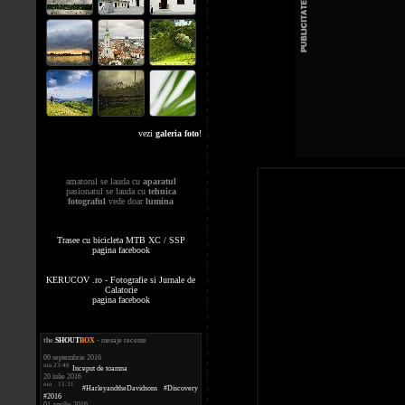
vezi
galeria foto
!
amatorul se lauda cu
aparatul
pasionatul se lauda cu
tehnica
fotograful
vede doar
lumina
Trasee cu bicicleta MTB XC / SSP
pagina facebook
KERUCOV .ro - Fotografie si Jurnale de
Calatorie
pagina facebook
the
.
SHOUT
BOX
- mesaje recente
09 septembrie 2016
ora 23:46
Inceput de toamna
20 iulie 2016
ora 11:31
#HarleyandtheDavidsons #Discovery
#2016
01 aprilie 2016