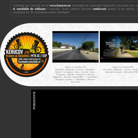
Utilizand sau vizitand site-ul
www.kerucov.ro
, incluzand tot continutul disponibil prin acest site, 
si conditiile de utilizare
a site-ului. Acest website foloseste
cookie-uri
proprii si ale tertilor, 
acceptarea lor. Iti multumim pentru intelegere!
Traseu cu bicicleta SSP
Traseu cu bicicleta SSP
Bucuresti - Magurele - Clinceni - Domnesti -
Bucuresti - Magurele - Cosoba - Domne
Darvari - Ciorogarla - Joita - Cosoba - Bacu -
Adunatii-Copaceni - Bucuresti [VI
Ciorogarla - Darvari - Domnesti - Clinceni -
Magurele - Alunisu - Darasti-Ilfov - 1 Decembrie -
Adunatii-Copaceni - 1 Decembrie - Alunisu -
Bucuresti