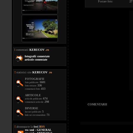
Postare foto:
27
!
comentarii
KERUCOV
.ro
fotografii comentate
articole comentate
!
statistici site
KERUCOV
.
ro
FOTOGRAFII
1601
foto publicate:
336
foto retrase:
413
comentarii foto:
ARTICOLE
674
articole publicate:
298
comentarii articole:
COMENTARII
DIVERSE
5
lucrari publicate:
71
link-uri recomandate:
!
aboneaza-te la
feed
.
RSS
rss xml - GENERAL