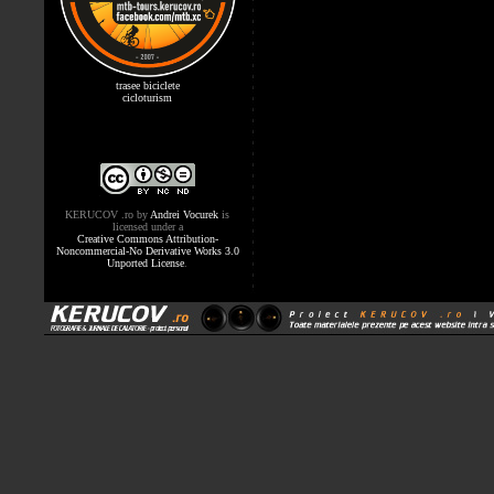
trasee biciclete
cicloturism
KERUCOV .ro
by
Andrei Vocurek
is
licensed under a
Creative Commons Attribution-
Noncommercial-No Derivative Works 3.0
Unported License
.