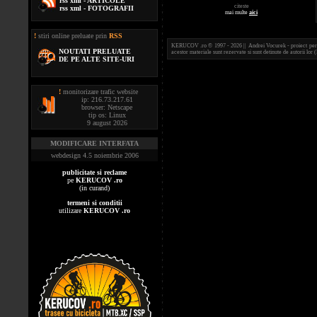
rss xml - ARTICOLE
citeste
rss xml - FOTOGRAFII
mai multe
aici
!
stiri online preluate prin
RSS
KERUCOV .ro © 1997 - 2026 || Andrei Vocurek - proiect person
NOUTATI PRELUATE
acestor materiale sunt rezervate si sunt detinute de autorii l
DE PE ALTE SITE-URI
!
monitorizare trafic website
ip: 216.73.217.61
browser: Netscape
tip os: Linux
9 august 2026
MODIFICARE INTERFATA
webdesign 4.5 noiembrie 2006
publicitate si reclame
pe
KERUCOV .ro
(in curand)
termeni si conditii
utilizare
KERUCOV .ro