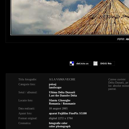
Titlu fotografie:
A LA VAMA VECHE
Cateva cuvinte:
Delta Dunarii, pe
Categorie foto:
peisaj
loc absolut minuna
landscape
pastrat.
Setul / albumul:
Ultima Delta Dunarii
Last the Danube Delta
Locatie foto:
Sfantu Gheorghe
Romania / Roumanie
Data realizarii:
10 august 2005
Aparat foto:
aparat Fujifilm FinePix S5100
Format original:
digital 2272 x 1704
Cromatica:
fotografie color
color photograph