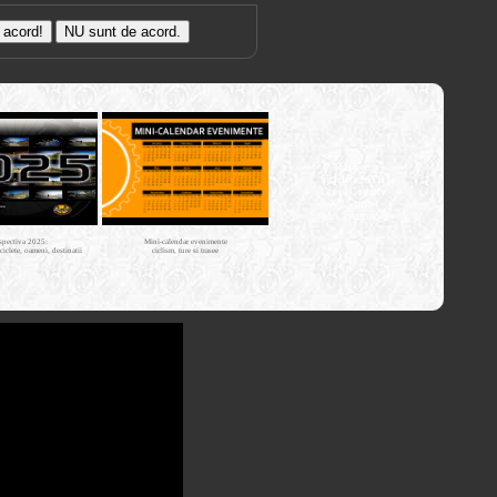
Trasee cu
bicicleta MTB
Cross Country
XC - mtb-
tours.kerucov.ro
spectiva 2025:
Mini-calendar evenimente
iciclete, oameni, destinatii
ciclism, ture si trasee