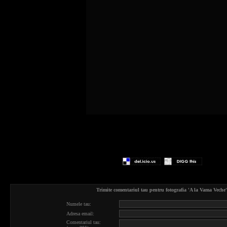
Trimite comentariul tau pentru fotografia 'A la Vama Veche'
Numele tau:
Adresa email:
Comentariul tau: