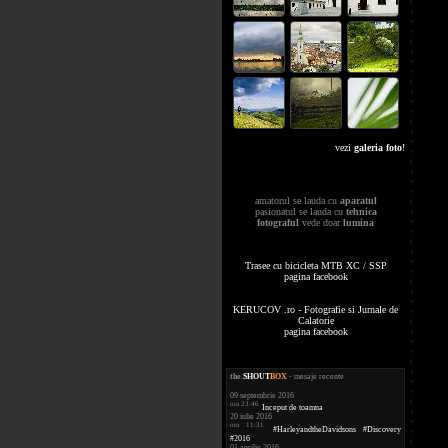
vezi
galeria foto
!
amatorul se lauda cu
aparatul
pasionatul se lauda cu
tehnica
fotograful
vede doar
lumina
Trasee cu bicicleta MTB XC / SSP
pagina facebook
KERUCOV .ro - Fotografie si Jurnale de
Calatorie
pagina facebook
the
.
SHOUT
BOX
- mesaje recente
09 septembrie 2016
ora 23:46
Inceput de toamna
20 iulie 2016
ora 11:31
#HarleyandtheDavidsons #Discovery
#2016
01 aprilie 2016