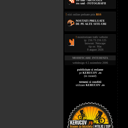
rss xml - ARTICOLE
rss xml - FOTOGRAFII
!
stiri online preluate prin
RSS
NOUTATI PRELUATE
DE PE ALTE SITE-URI
!
monitorizare trafic website
ip: 216.73.216.125
browser: Netscape
tip os: Mac
8 august 2026
MODIFICARE INTERFATA
webdesign 4.5 noiembrie 2006
publicitate si reclame
pe
KERUCOV .ro
(in curand)
termeni si conditii
utilizare
KERUCOV .ro