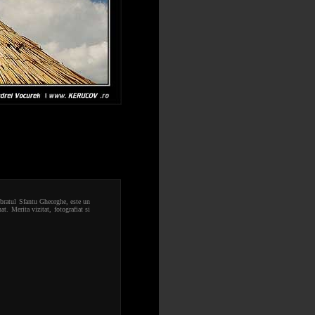
 bratul Sfantu Gheorghe, este un
t. Merita vizitat, fotografiat si