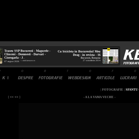
Traseu SSP Bucuresti - Magurele -
Cu bicicleta in Bucurestiul Meu
Clinceni - Domnesti - Darvari -
Drag - in revista - 16
Ciorogarla - J
Bucuresti, Romania
...
27 octombrie 2014
mtb.kerucov.ro
/ via
07 august 2026
|
FOTOGRAFIE
|
SFANTU
[
<< <<
]
- A LA VAMA VECHE -