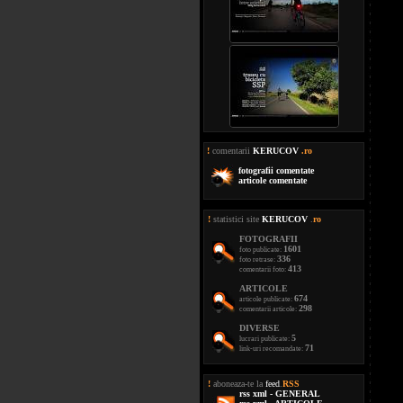
!
comentarii
KERUCOV
.ro
fotografii comentate
articole comentate
!
statistici site
KERUCOV
.
ro
FOTOGRAFII
1601
foto publicate:
336
foto retrase:
413
comentarii foto:
ARTICOLE
674
articole publicate:
298
comentarii articole:
DIVERSE
5
lucrari publicate:
71
link-uri recomandate:
!
aboneaza-te la
feed
.
RSS
rss xml - GENERAL