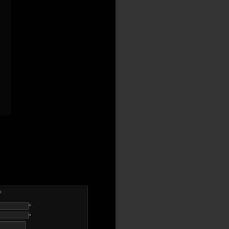
:
*
*