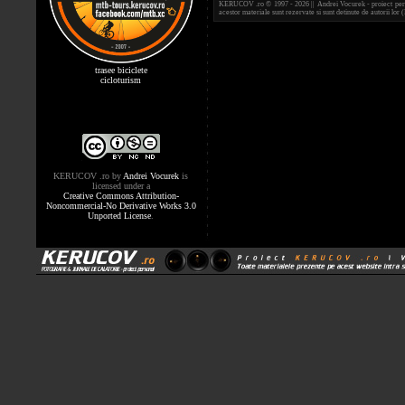
KERUCOV .ro © 1997 - 2026 || Andrei Vocurek - proiect person
acestor materiale sunt rezervate si sunt detinute de autorii l
trasee biciclete
cicloturism
KERUCOV .ro
by
Andrei Vocurek
is
licensed under a
Creative Commons Attribution-
Noncommercial-No Derivative Works 3.0
Unported License
.