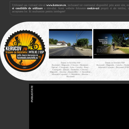
Utilizand sau vizitand site-ul
www.kerucov.ro
, incluzand tot continutul disponibil prin acest site, 
si conditiile de utilizare
a site-ului. Acest website foloseste
cookie-uri
proprii si ale tertilor, 
acceptarea lor. Iti multumim pentru intelegere!
Traseu cu bicicleta SSP
Traseu cu bicicleta SSP
Bucuresti - Magurele - Clinceni - Domnesti -
Bucuresti - Magurele - Cosoba - Domne
Darvari - Ciorogarla - Joita - Cosoba - Bacu -
Adunatii-Copaceni - Bucuresti [VI
Ciorogarla - Darvari - Domnesti - Clinceni -
Magurele - Alunisu - Darasti-Ilfov - 1 Decembrie -
Adunatii-Copaceni - 1 Decembrie - Alunisu -
Bucuresti