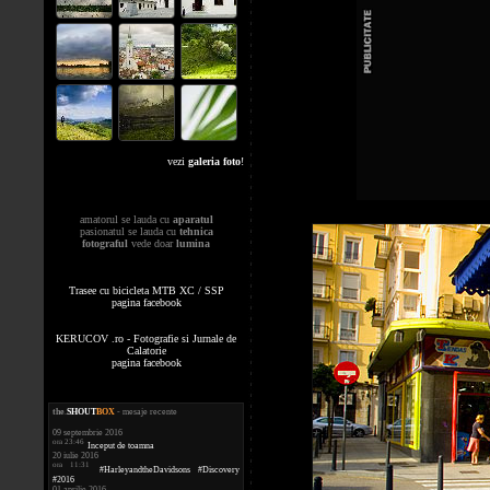
vezi
galeria foto
!
amatorul se lauda cu
aparatul
pasionatul se lauda cu
tehnica
fotograful
vede doar
lumina
Trasee cu bicicleta MTB XC / SSP
pagina facebook
KERUCOV .ro - Fotografie si Jurnale de
Calatorie
pagina facebook
the
.
SHOUT
BOX
- mesaje recente
09 septembrie 2016
ora 23:46
Inceput de toamna
20 iulie 2016
ora 11:31
#HarleyandtheDavidsons #Discovery
#2016
01 aprilie 2016