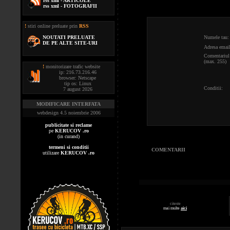
rss xml - ARTICOLE
rss xml - FOTOGRAFII
!
stiri online preluate prin
RSS
NOUTATI PRELUATE
Numele tau:
DE PE ALTE SITE-URI
Adresa email
Comentariul 
(max. 255)
!
monitorizare trafic website
ip: 216.73.216.46
browser: Netscape
tip os: Linux
Conditii:
7 august 2026
MODIFICARE INTERFATA
webdesign 4.5 noiembrie 2006
publicitate si reclame
pe
KERUCOV .ro
(in curand)
termeni si conditii
COMENTARII
utilizare
KERUCOV .ro
citeste
mai multe
aici