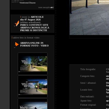
ora 02:15
Velodromul Dinamo
toate mesajele
aici
!
recent in
ARTICOLE
din 07 August 2026
(ultima actualizare)
INDEX CONTINUT SITE
ARHIVA CRONOLOGICA
PREMII SI DISTINCTII
!
arhive foto in format video
ARHIVA ONLINE IN
FORMAT FOTO - VIDEO
Titlu fotografie:
C
So
Categorie foto:
st
str
Setul / albumul:
Or
So
Locatie foto:
Sa
Sp
Data realizarii:
04
Aparat foto:
ap
Format original:
di
Cromatica:
fot