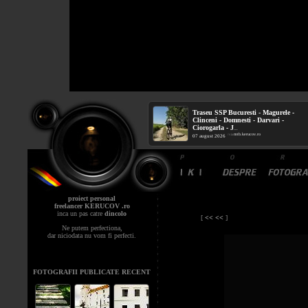
Traseu SSP Bucuresti - Magurele -
Clinceni - Domnesti - Darvari -
Ciorogarla - J
...
mtb.kerucov.ro
/ via
07 august 2026
proiect personal
freelancer KERUCOV .ro
inca un pas catre
dincolo
[
<< <<
]
Ne putem perfectiona,
dar niciodata nu vom fi perfecti.
FOTOGRAFII PUBLICATE RECENT