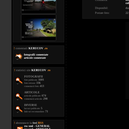
co
Disponibil:
da
Postare foto:
22
!
comentarii
KERUCOV
.ro
fotografii comentate
articole comentate
!
statistici site
KERUCOV
.
ro
FOTOGRAFII
1601
foto publicate:
336
foto retrase:
413
comentarii foto:
ARTICOLE
674
articole publicate:
298
comentarii articole:
DIVERSE
5
lucrari publicate:
71
link-uri recomandate:
!
aboneaza-te la
feed
.
RSS
rss xml - GENERAL