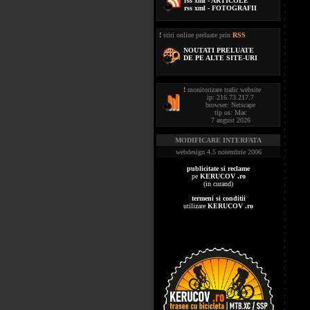
rss xml - ARTICOLE
rss xml - FOTOGRAFII
!
stiri online preluate prin
RSS
NOUTATI PRELUATE
DE PE ALTE SITE-URI
!
monitorizare trafic website
ip: 216.73.217.7
browser: Netscape
tip os: Mac
7 august 2026
MODIFICARE INTERFATA
webdesign 4.5 noiembrie 2006
publicitate si reclame
pe
KERUCOV .ro
(in curand)
termeni si conditii
utilizare
KERUCOV .ro