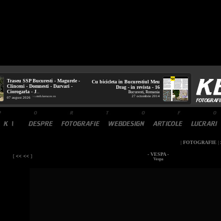
Traseu SSP Bucuresti - Magurele -
Cu bicicleta in Bucurestiul Meu
Clinceni - Domnesti - Darvari -
Drag - in revista - 16
Ciorogarla - J
Bucuresti, Romania
...
27 octombrie 2014
mtb.kerucov.ro
/ via
07 august 2026
|
FOTOGRAFIE
|
- VESPA -
[
<< <<
]
Vespa