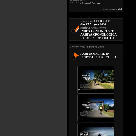
ora 02:15
Velodromul Dinamo
toate mesajele
aici
!
recent in
ARTICOLE
din 07 August 2026
(ultima actualizare)
INDEX CONTINUT SITE
ARHIVA CRONOLOGICA
PREMII SI DISTINCTII
!
arhive foto in format video
ARHIVA ONLINE IN
FORMAT FOTO - VIDEO