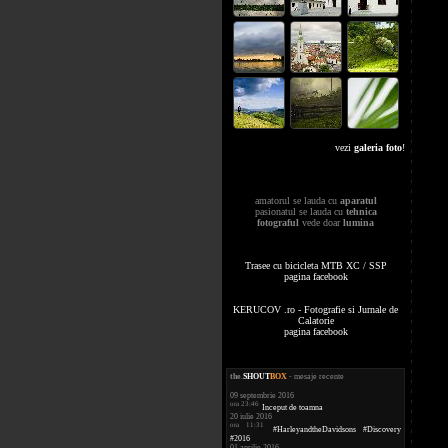
vezi
galeria foto
!
amatorul se lauda cu
aparatul
pasionatul se lauda cu
tehnica
fotograful
vede doar
lumina
Trasee cu bicicleta MTB XC / SSP
pagina facebook
KERUCOV .ro - Fotografie si Jurnale de
Calatorie
pagina facebook
the
.
SHOUT
BOX
- mesaje recente
09 septembrie 2016
ora 23:46
Inceput de toamna
20 iulie 2016
ora 11:31
#HarleyandtheDavidsons #Discovery
#2016
01 aprilie 2016