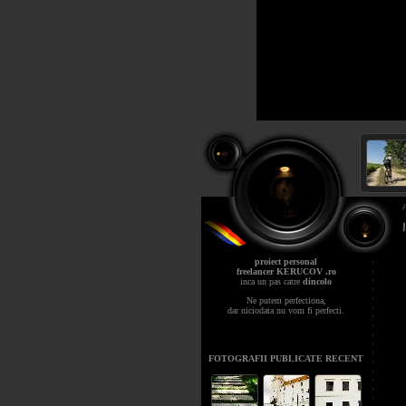
proiect personal
freelancer KERUCOV .ro
inca un pas catre
dincolo
Ne putem perfectiona,
dar niciodata nu vom fi perfecti.
FOTOGRAFII PUBLICATE RECENT