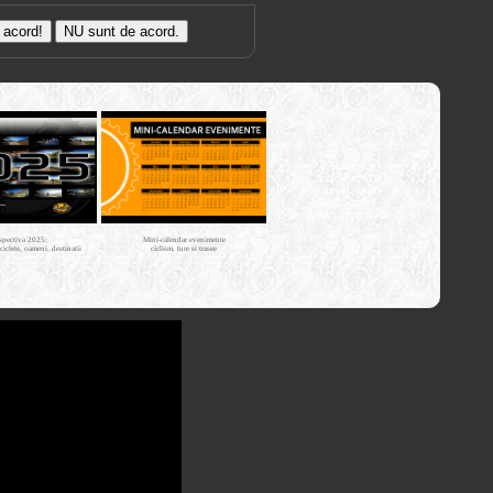
Trasee cu
bicicleta MTB
Cross Country
XC - mtb-
tours.kerucov.ro
spectiva 2025:
Mini-calendar evenimente
iciclete, oameni, destinatii
ciclism, ture si trasee