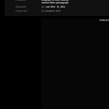
colored filters photograph
Disponibil:
da
|
cod 1812
|
K_1812
Postare foto:
22 noiembrie 2012