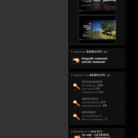
!
comentarii
KERUCOV
.ro
fotografii comentate
articole comentate
!
statistici site
KERUCOV
.
ro
FOTOGRAFII
1601
foto publicate:
336
foto retrase:
413
comentarii foto:
ARTICOLE
674
articole publicate:
298
comentarii articole:
DIVERSE
5
lucrari publicate:
71
link-uri recomandate:
!
aboneaza-te la
feed
.
RSS
rss xml - GENERAL