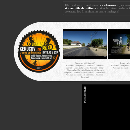
Utilizand sau vizitand site-ul
www.kerucov.ro
, incluza
si conditiile de utilizare
a site-ului. Acest website 
acceptarea lor. Iti multumim pentru intelegere!
Traseu cu bicicleta SSP
Traseu cu b
Bucuresti - Magurele - Clinceni - Domnesti -
Bucuresti - Magurele 
Darvari - Ciorogarla - Joita - Cosoba - Bacu -
Adunatii-Copaceni 
Ciorogarla - Darvari - Domnesti - Clinceni -
Magurele - Alunisu - Darasti-Ilfov - 1 Decembrie -
Adunatii-Copaceni - 1 Decembrie - Alunisu -
Bucuresti