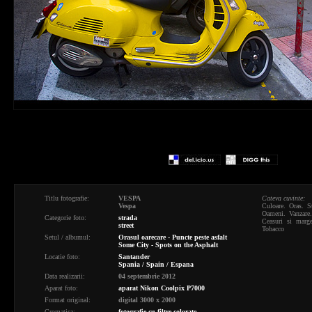
Titlu fotografie:
VESPA
Cateva cuvinte:
Vespa
Culoare. Oras. St
Oameni. Vanzare.
Categorie foto:
strada
Ceasuri si marge
street
Tobacco
Setul / albumul:
Orasul oarecare - Puncte peste asfalt
Some City - Spots on the Asphalt
Locatie foto:
Santander
Spania / Spain / Espana
Data realizarii:
04 septembrie 2012
Aparat foto:
aparat Nikon Coolpix P7000
Format original:
digital 3000 x 2000
Cromatica:
fotografie cu filtre colorate