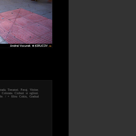
rada. Trecatori. Pavaj. Vitrine.
 Colorata. Cioburi si oglinzi.
le. / + filtru Cokin, Gradual