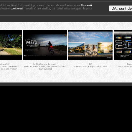
nd tot continutul disponibil prin acest site, esti de acord automat cu
Termenii
foloseste
cookie-uri
proprii si ale tertilor, iar continuarea navigarii implica
icicleta SSP
Cu bicicleta prin Bucuresti /
PiP
Retro
- Cosoba - Domnesti -
(Daca nu e luni, e) Marti, intre prieteni / 14 iulie
Romania Rosu, Chiajna Judetul Ilfov
trasee, locuri, b
- Bucuresti [VIDEO]
2026 [VIDEO]